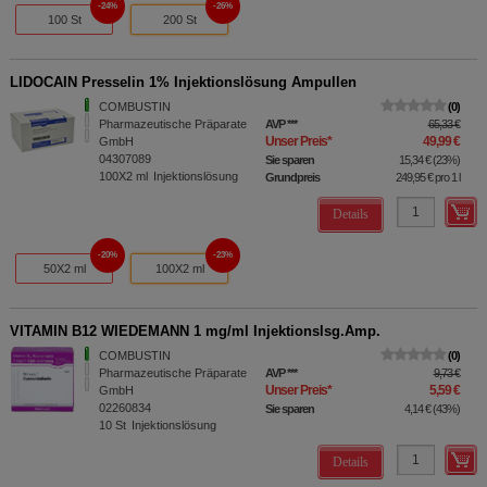
24%
26%
100 St
200 St
LIDOCAIN Presselin 1% Injektionslösung Ampullen
COMBUSTIN
0
Pharmazeutische Präparate
AVP
***
65,33 €
Unser Preis
*
49,99 €
GmbH
04307089
Sie sparen
15,34 €
(
23%
)
100X2
ml
Injektionslösung
Grundpreis
249,95 €
pro 1 l
Details
20%
23%
50X2 ml
100X2 ml
VITAMIN B12 WIEDEMANN 1 mg/ml Injektionslsg.Amp.
COMBUSTIN
0
Pharmazeutische Präparate
AVP
***
9,73 €
Unser Preis
*
5,59 €
GmbH
02260834
Sie sparen
4,14 €
(
43%
)
10
St
Injektionslösung
Details