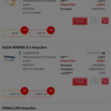
Pharmazeutische Präparate
AVP
***
22,97 €
Unser Preis
*
14,49 €
GmbH
00554626
Sie sparen
8,48 €
(
37%
)
10
St
Ampullen
Details
37%
26%
10 St
100 St
AQUA MARINA D 6 Ampullen
COMBUSTIN
0
Pharmazeutische Präparate
AVP
***
19,99 €
Unser Preis
*
12,95 €
GmbH
00526110
Sie sparen
7,04 €
(
35%
)
10X1
ml
Ampullen
Grundpreis
1295,00 €
pro 1 l
zzgl. BK
****
7,70 €
Details
35%
20%
10X1 ml
100X1 ml
PANALGAN Ampullen