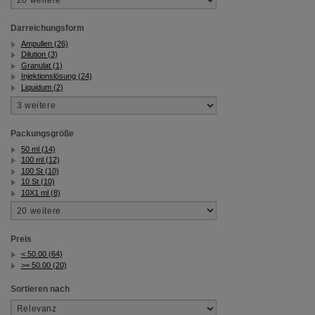
Darreichungsform
Ampullen (26)
Dilution (3)
Granulat (1)
Injektionslösung (24)
Liquidum (2)
Packungsgröße
50 ml (14)
100 ml (12)
100 St (10)
10 St (10)
10X1 ml (8)
Preis
< 50.00 (64)
>= 50.00 (20)
Sortieren nach