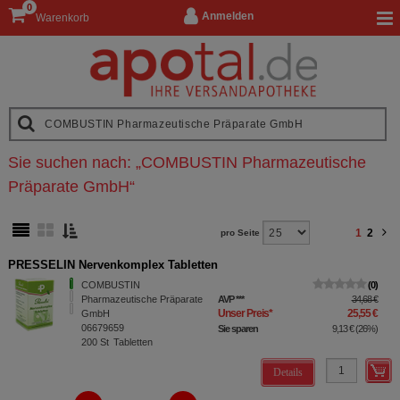
0
Anmelden
Warenkorb
Sie suchen nach:
„
COMBUSTIN Pharmazeutische
Präparate GmbH
“
1
2
pro Seite
PRESSELIN Nervenkomplex Tabletten
COMBUSTIN
0
Pharmazeutische Präparate
AVP
***
34,68 €
Unser Preis
*
25,55 €
GmbH
06679659
Sie sparen
9,13 €
(
26%
)
200
St
Tabletten
Details