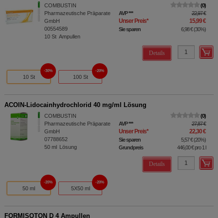
COMBUSTIN
0
Pharmazeutische Präparate
AVP
***
22,97 €
Unser Preis
*
15,99 €
GmbH
00554589
Sie sparen
6,98 €
(
30%
)
10
St
Ampullen
Details
30%
20%
10 St
100 St
ACOIN-Lidocainhydrochlorid 40 mg/ml Lösung
COMBUSTIN
0
Pharmazeutische Präparate
AVP
***
27,87 €
Unser Preis
*
22,30 €
GmbH
07788652
Sie sparen
5,57 €
(
20%
)
50
ml
Lösung
Grundpreis
446,00 €
pro 1 l
Details
20%
20%
50 ml
5X50 ml
FORMISOTON D 4 Ampullen