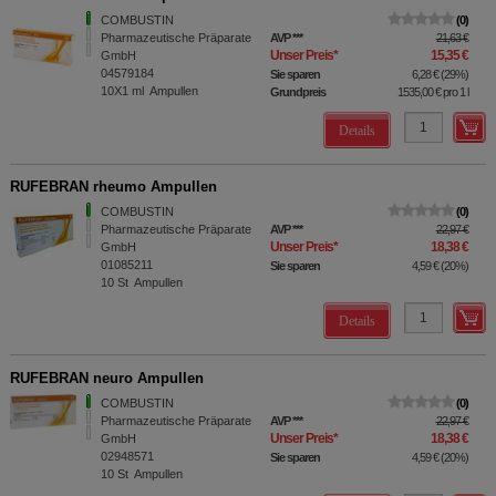
COMBUSTIN
0
Pharmazeutische Präparate
AVP
***
21,63 €
Unser Preis
*
15,35 €
GmbH
04579184
Sie sparen
6,28 €
(
29%
)
10X1
ml
Ampullen
Grundpreis
1535,00 €
pro 1 l
Details
RUFEBRAN rheumo Ampullen
COMBUSTIN
0
Pharmazeutische Präparate
AVP
***
22,97 €
Unser Preis
*
18,38 €
GmbH
01085211
Sie sparen
4,59 €
(
20%
)
10
St
Ampullen
Details
RUFEBRAN neuro Ampullen
COMBUSTIN
0
Pharmazeutische Präparate
AVP
***
22,97 €
Unser Preis
*
18,38 €
GmbH
02948571
Sie sparen
4,59 €
(
20%
)
10
St
Ampullen