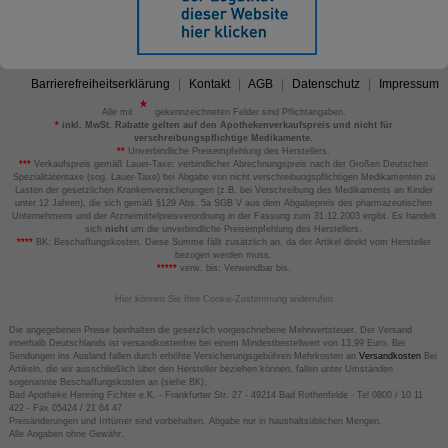
Barrierefreiheitserklärung
Kontakt
AGB
Datenschutz
Impressum
Alle mit
gekennzeichneten Felder sind Pflichtangaben.
*
inkl. MwSt. Rabatte gelten auf den Apothekenverkaufspreis und nicht für
verschreibungspflichtige Medikamente.
**
Unverbindliche Preisempfehlung des Herstellers.
***
Verkaufspreis gemäß Lauer-Taxe; verbindlicher Abrechnungspreis nach der Großen Deutschen
Spezialitätentaxe (sog. Lauer-Taxe) bei Abgabe von nicht verschreibungspflichtigen Medikamenten zu
Lasten der gesetzlichen Krankenversicherungen (z.B. bei Verschreibung des Medikaments an Kinder
unter 12 Jahren), die sich gemäß §129 Abs. 5a SGB V aus dem Abgabepreis des pharmazeutischen
Unternehmens und der Arzneimittelpreisverordnung in der Fassung zum 31.12.2003 ergibt. Es handelt
sich
nicht
um die unverbindliche Preisempfehlung des Herstellers.
****
BK: Beschaffungskosten. Diese Summe fällt zusätzlich an, da der Artikel direkt vom Hersteller
bezogen werden muss.
*****
verw. bis: Verwendbar bis.
Hier können Sie Ihre Cookie-Zustimmung widerrufen
Die angegebenen Preise beinhalten die gesetzlich vorgeschriebene Mehrwertsteuer. Der Versand
innerhalb Deutschlands ist versandkostenfrei bei einem Mindestbestellwert von 13,99 Euro. Bei
Sendungen ins Ausland fallen durch erhöhte Versicherungsgebühren Mehrkosten an
Versandkosten
Bei
Artikeln, die wir ausschließlich über den Hersteller beziehen können, fallen unter Umständen
sogenannte Beschaffungskosten an (siehe BK).
Bad Apotheke Henning Fichter e.K. - Frankfurter Str. 27 - 49214 Bad Rothenfelde - Tel 0800 / 10 11
422 - Fax 05424 / 21 64 47
Preisänderungen und Irrtümer sind vorbehalten. Abgabe nur in haushaltsüblichen Mengen.
Alle Angaben ohne Gewähr.