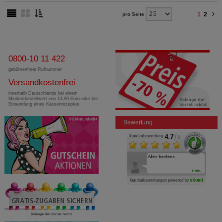
Dritte wie z.B. Google oder soziale Medien
1
2
pro Seite
übertragen werden.
0800-10 11 422
gebührenfreie Rufnummer
Versandkostenfrei
innerhalb Deutschlands bei einem
Mindestbestellwert von 13,99 Euro oder bei
Einsendung eines Kassenrezeptes
Bewertung