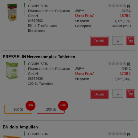
COMBUSTIN
0
Pharmazeutische Präparate
AVP
***
23,75 €
Unser Preis
*
18,79 €
GmbH
04879503
Sie sparen
4,96 €
(
21%
)
50
ml
Tropfen zum
Grundpreis
375,80 €
pro 1 l
Einnehmen
Details
PRESSELIN Nervenkomplex Tabletten
COMBUSTIN
0
Pharmazeutische Präparate
AVP
***
22,54 €
Unser Preis
*
17,19 €
GmbH
06679636
Sie sparen
5,35 €
(
24%
)
100
St
Tabletten
Details
24%
26%
100 St
200 St
BN dolo Ampullen
COMBUSTIN
0