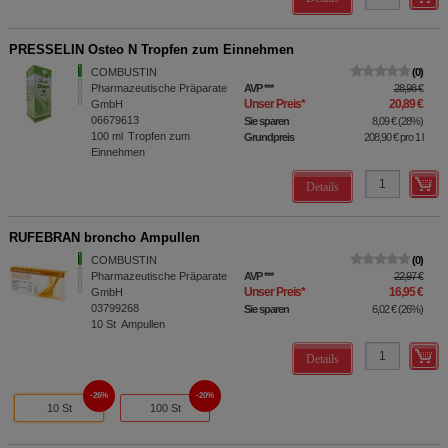
PRESSELIN Osteo N Tropfen zum Einnehmen
COMBUSTIN
0
Pharmazeutische Präparate
AVP
***
28,98 €
Unser Preis
*
20,89 €
GmbH
06679613
Sie sparen
8,09 €
(
28%
)
100
ml
Tropfen zum
Grundpreis
208,90 €
pro 1 l
Einnehmen
Details
RUFEBRAN broncho Ampullen
COMBUSTIN
0
Pharmazeutische Präparate
AVP
***
22,97 €
Unser Preis
*
16,95 €
GmbH
03799268
Sie sparen
6,02 €
(
26%
)
10
St
Ampullen
Details
26%
20%
10 St
100 St