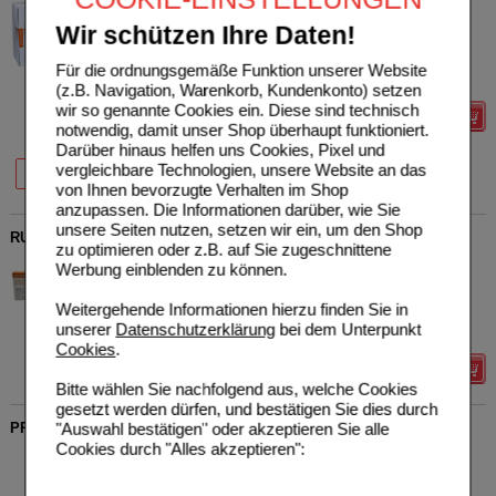
COMBUSTIN
0
Pharmazeutische Präparate
AVP
***
113,04 €
Wir schützen Ihre Daten!
Unser Preis
*
84,05 €
GmbH
00554661
Sie sparen
28,99 €
(
26%
)
Für die ordnungsgemäße Funktion unserer Website
100
St
Ampullen
zzgl. BK
****
5,50 €
(z.B. Navigation, Warenkorb, Kundenkonto) setzen
wir so genannte Cookies ein. Diese sind technisch
Details
notwendig, damit unser Shop überhaupt funktioniert.
Darüber hinaus helfen uns Cookies, Pixel und
37%
26%
vergleichbare Technologien, unsere Website an das
10 St
100 St
von Ihnen bevorzugte Verhalten im Shop
anzupassen. Die Informationen darüber, wie Sie
unsere Seiten nutzen, setzen wir ein, um den Shop
RUFEBRAN allergo Ampullen
zu optimieren oder z.B. auf Sie zugeschnittene
COMBUSTIN
0
Werbung einblenden zu können.
Pharmazeutische Präparate
AVP
***
22,97 €
Unser Preis
*
18,38 €
GmbH
Weitergehende Informationen hierzu finden Sie in
03799280
Sie sparen
4,59 €
(
20%
)
unserer
Datenschutzerklärung
bei dem Unterpunkt
10
St
Ampullen
Cookies
.
Details
Bitte wählen Sie nachfolgend aus, welche Cookies
gesetzt werden dürfen, und bestätigen Sie dies durch
"Auswahl bestätigen" oder akzeptieren Sie alle
PRESSELIN LG Leber Galle Tropfen zum Einnehmen
Cookies durch "Alles akzeptieren":
COMBUSTIN
0
Pharmazeutische Präparate
AVP
***
24,97 €
Unser Preis
*
19,98 €
GmbH