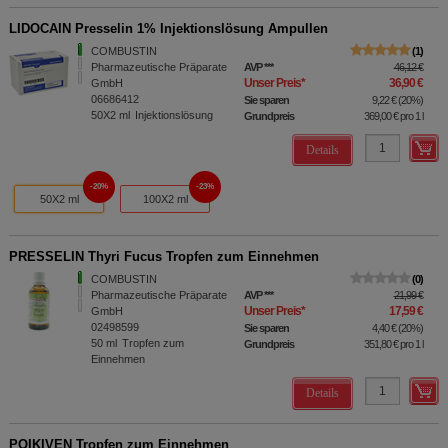
LIDOCAIN Presselin 1% Injektionslösung Ampullen
COMBUSTIN
1
Pharmazeutische Präparate
AVP
***
46,12 €
Unser Preis
*
36,90 €
GmbH
06686412
Sie sparen
9,22 €
(
20%
)
50X2
ml
Injektionslösung
Grundpreis
369,00 €
pro 1 l
Details
20%
23%
50X2 ml
100X2 ml
PRESSELIN Thyri Fucus Tropfen zum Einnehmen
COMBUSTIN
0
Pharmazeutische Präparate
AVP
***
21,99 €
Unser Preis
*
17,59 €
GmbH
02498599
Sie sparen
4,40 €
(
20%
)
50
ml
Tropfen zum
Grundpreis
351,80 €
pro 1 l
Einnehmen
Details
POIKIVEN Tropfen zum Einnehmen