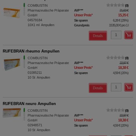
COMBUSTIN
0
Pharmazeutische Präparate
AVP
***
21,63 €
Unser Preis
*
15,35 €
GmbH
04579184
Sie sparen
6,28 €
(
29%
)
10X1
ml
Ampullen
Grundpreis
1535,00 €
pro 1 l
Details
RUFEBRAN rheumo Ampullen
COMBUSTIN
0
Pharmazeutische Präparate
AVP
***
22,97 €
Unser Preis
*
18,38 €
GmbH
01085211
Sie sparen
4,59 €
(
20%
)
10
St
Ampullen
Details
RUFEBRAN neuro Ampullen
COMBUSTIN
0
Pharmazeutische Präparate
AVP
***
22,97 €
Unser Preis
*
18,38 €
GmbH
02948571
Sie sparen
4,59 €
(
20%
)
10
St
Ampullen