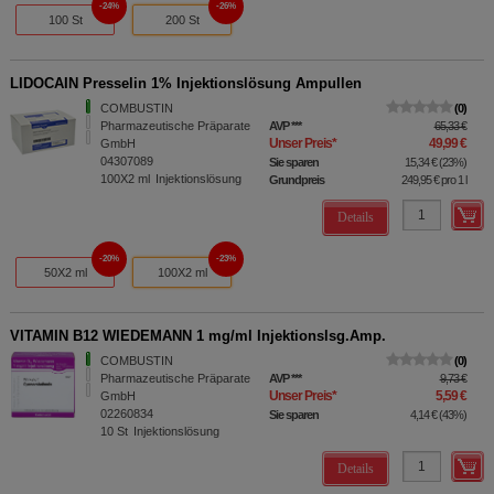
24%
26%
100 St
200 St
LIDOCAIN Presselin 1% Injektionslösung Ampullen
COMBUSTIN
0
Pharmazeutische Präparate
AVP
***
65,33 €
Unser Preis
*
49,99 €
GmbH
04307089
Sie sparen
15,34 €
(
23%
)
100X2
ml
Injektionslösung
Grundpreis
249,95 €
pro 1 l
Details
20%
23%
50X2 ml
100X2 ml
VITAMIN B12 WIEDEMANN 1 mg/ml Injektionslsg.Amp.
COMBUSTIN
0
Pharmazeutische Präparate
AVP
***
9,73 €
Unser Preis
*
5,59 €
GmbH
02260834
Sie sparen
4,14 €
(
43%
)
10
St
Injektionslösung
Details