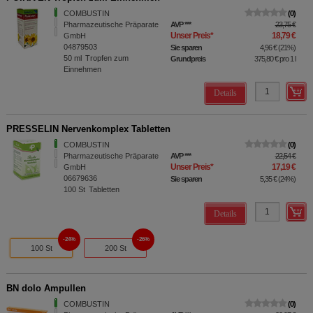
COMBUSTIN
0
Pharmazeutische Präparate
AVP
***
23,75 €
Unser Preis
*
18,79 €
GmbH
04879503
Sie sparen
4,96 €
(
21%
)
50
ml
Tropfen zum
Grundpreis
375,80 €
pro 1 l
Einnehmen
Details
PRESSELIN Nervenkomplex Tabletten
COMBUSTIN
0
Pharmazeutische Präparate
AVP
***
22,54 €
Unser Preis
*
17,19 €
GmbH
06679636
Sie sparen
5,35 €
(
24%
)
100
St
Tabletten
Details
24%
26%
100 St
200 St
BN dolo Ampullen
COMBUSTIN
0