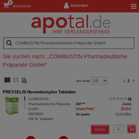
0
Anmelden
Warenkorb
Sie suchen nach:
„
COMBUSTIN Pharmazeutische
Präparate GmbH
“
1
2
pro Seite
PRESSELIN Nervenkomplex Tabletten
COMBUSTIN
0
Pharmazeutische Präparate
AVP
***
34,68 €
Unser Preis
*
25,55 €
GmbH
06679659
Sie sparen
9,13 €
(
26%
)
200
St
Tabletten
Details