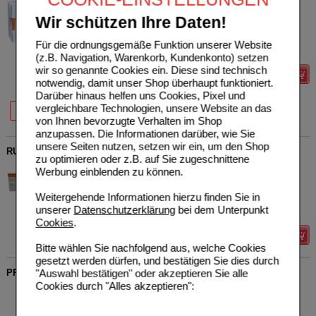
COMBUSTIN
0
Pharmazeutische Präparate
AVP
***
113,04 €
Wir schützen Ihre Daten!
Unser Preis
*
84,05 €
GmbH
00554661
Sie sparen
28,99 €
(
26%
)
Für die ordnungsgemäße Funktion unserer Website
100
St
Ampullen
zzgl. BK
****
5,50 €
(z.B. Navigation, Warenkorb, Kundenkonto) setzen
wir so genannte Cookies ein. Diese sind technisch
Details
notwendig, damit unser Shop überhaupt funktioniert.
Darüber hinaus helfen uns Cookies, Pixel und
37%
26%
vergleichbare Technologien, unsere Website an das
10 St
100 St
von Ihnen bevorzugte Verhalten im Shop
anzupassen. Die Informationen darüber, wie Sie
unsere Seiten nutzen, setzen wir ein, um den Shop
RUFEBRAN allergo Ampullen
zu optimieren oder z.B. auf Sie zugeschnittene
COMBUSTIN
0
Werbung einblenden zu können.
Pharmazeutische Präparate
AVP
***
22,97 €
Unser Preis
*
18,38 €
GmbH
Weitergehende Informationen hierzu finden Sie in
03799280
Sie sparen
4,59 €
(
20%
)
unserer
Datenschutzerklärung
bei dem Unterpunkt
10
St
Ampullen
Cookies
.
Details
Bitte wählen Sie nachfolgend aus, welche Cookies
gesetzt werden dürfen, und bestätigen Sie dies durch
"Auswahl bestätigen" oder akzeptieren Sie alle
PRESSELIN LG Leber Galle Tropfen zum Einnehmen
Cookies durch "Alles akzeptieren":
COMBUSTIN
0
Pharmazeutische Präparate
AVP
***
24,97 €
Unser Preis
*
19,98 €
GmbH