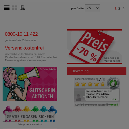
Dritte wie z.B. Google oder soziale Medien
1
2
pro Seite
übertragen werden.
0800-10 11 422
gebührenfreie Rufnummer
Versandkostenfrei
innerhalb Deutschlands bei einem
Mindestbestellwert von 13,99 Euro oder bei
Einsendung eines Kassenrezeptes
Bewertung