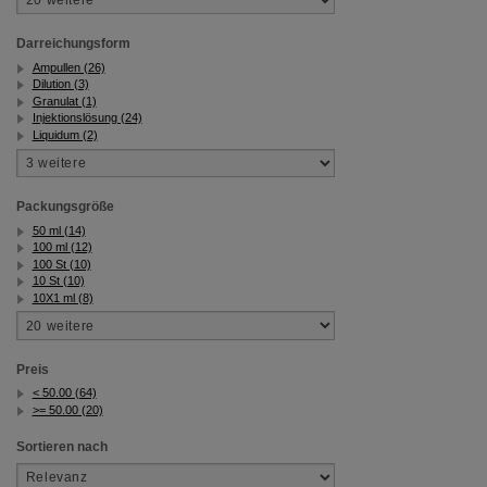
Darreichungsform
Ampullen (26)
Dilution (3)
Granulat (1)
Injektionslösung (24)
Liquidum (2)
Packungsgröße
50 ml (14)
100 ml (12)
100 St (10)
10 St (10)
10X1 ml (8)
Preis
< 50.00 (64)
>= 50.00 (20)
Sortieren nach