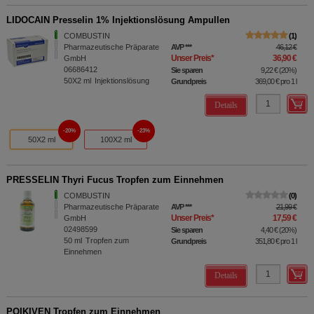
LIDOCAIN Presselin 1% Injektionslösung Ampullen
COMBUSTIN
1
Pharmazeutische Präparate
AVP
***
46,12 €
Unser Preis
*
36,90 €
GmbH
06686412
Sie sparen
9,22 €
(
20%
)
50X2
ml
Injektionslösung
Grundpreis
369,00 €
pro 1 l
Details
20%
23%
50X2 ml
100X2 ml
PRESSELIN Thyri Fucus Tropfen zum Einnehmen
COMBUSTIN
0
Pharmazeutische Präparate
AVP
***
21,99 €
Unser Preis
*
17,59 €
GmbH
02498599
Sie sparen
4,40 €
(
20%
)
50
ml
Tropfen zum
Grundpreis
351,80 €
pro 1 l
Einnehmen
Details
POIKIVEN Tropfen zum Einnehmen