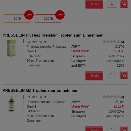
Details
20%
20%
10 St
100 St
PRESSELIN HK Herz Kreislauf Tropfen zum Einnehmen
COMBUSTIN
0
Pharmazeutische Präparate
AVP
***
24,97 €
Unser Preis
*
19,98 €
GmbH
02075522
Sie sparen
4,99 €
(
20%
)
50
ml
Tropfen zum
Grundpreis
399,60 €
pro 1 l
Einnehmen
zzgl. BK
****
7,70 €
Details
PRESSELIN MZ Tropfen zum Einnehmen
COMBUSTIN
0
Pharmazeutische Präparate
AVP
***
28,98 €
Unser Preis
*
23,18 €
GmbH
04394651
Sie sparen
5,80 €
(
20%
)
50
ml
Tropfen zum
Grundpreis
463,60 €
pro 1 l
Einnehmen
Details