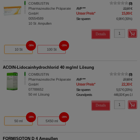
COMBUSTIN
0
Pharmazeutische Präparate
AVP
***
22,97 €
Unser Preis
*
15,99 €
GmbH
00554589
Sie sparen
6,98 €
(
30%
)
10
St
Ampullen
Details
30%
20%
10 St
100 St
ACOIN-Lidocainhydrochlorid 40 mg/ml Lösung
COMBUSTIN
0
Pharmazeutische Präparate
AVP
***
27,87 €
Unser Preis
*
22,30 €
GmbH
07788652
Sie sparen
5,57 €
(
20%
)
50
ml
Lösung
Grundpreis
446,00 €
pro 1 l
Details
20%
20%
50 ml
5X50 ml
FORMISOTON D 4 Ampullen