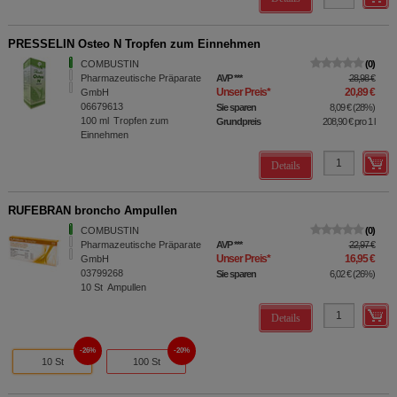
PRESSELIN Osteo N Tropfen zum Einnehmen
COMBUSTIN
0
Pharmazeutische Präparate
AVP
***
28,98 €
Unser Preis
*
20,89 €
GmbH
06679613
Sie sparen
8,09 €
(
28%
)
100
ml
Tropfen zum
Grundpreis
208,90 €
pro 1 l
Einnehmen
Details
RUFEBRAN broncho Ampullen
COMBUSTIN
0
Pharmazeutische Präparate
AVP
***
22,97 €
Unser Preis
*
16,95 €
GmbH
03799268
Sie sparen
6,02 €
(
26%
)
10
St
Ampullen
Details
26%
20%
10 St
100 St