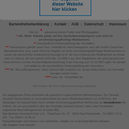
Barrierefreiheitserklärung
Kontakt
AGB
Datenschutz
Impressum
Alle mit
gekennzeichneten Felder sind Pflichtangaben.
*
inkl. MwSt. Rabatte gelten auf den Apothekenverkaufspreis und nicht für
verschreibungspflichtige Medikamente.
**
Unverbindliche Preisempfehlung des Herstellers.
***
Verkaufspreis gemäß Lauer-Taxe; verbindlicher Abrechnungspreis nach der Großen Deutschen
Spezialitätentaxe (sog. Lauer-Taxe) bei Abgabe von nicht verschreibungspflichtigen Medikamenten zu
Lasten der gesetzlichen Krankenversicherungen (z.B. bei Verschreibung des Medikaments an Kinder
unter 12 Jahren), die sich gemäß §129 Abs. 5a SGB V aus dem Abgabepreis des pharmazeutischen
Unternehmens und der Arzneimittelpreisverordnung in der Fassung zum 31.12.2003 ergibt. Es handelt
sich
nicht
um die unverbindliche Preisempfehlung des Herstellers.
****
BK: Beschaffungskosten. Diese Summe fällt zusätzlich an, da der Artikel direkt vom Hersteller
bezogen werden muss.
*****
verw. bis: Verwendbar bis.
Hier können Sie Ihre Cookie-Zustimmung widerrufen
Die angegebenen Preise beinhalten die gesetzlich vorgeschriebene Mehrwertsteuer. Der Versand
innerhalb Deutschlands ist versandkostenfrei bei einem Mindestbestellwert von 13,99 Euro. Bei
Sendungen ins Ausland fallen durch erhöhte Versicherungsgebühren Mehrkosten an
Versandkosten
Bei
Artikeln, die wir ausschließlich über den Hersteller beziehen können, fallen unter Umständen
sogenannte Beschaffungskosten an (siehe BK).
Bad Apotheke Henning Fichter e.K. - Frankfurter Str. 27 - 49214 Bad Rothenfelde - Tel 0800 / 10 11
422 - Fax 05424 / 21 64 47
Preisänderungen und Irrtümer sind vorbehalten. Abgabe nur in haushaltsüblichen Mengen.
Alle Angaben ohne Gewähr.