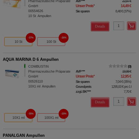
Pharmazeutische Präparate
AVP
***
22,97 €
Unser Preis
*
14,49 €
GmbH
00554626
Sie sparen
8,48 €
(
37%
)
10
St
Ampullen
Details
37%
26%
10 St
100 St
AQUA MARINA D 6 Ampullen
COMBUSTIN
0
Pharmazeutische Präparate
AVP
***
19,99 €
Unser Preis
*
12,95 €
GmbH
00526110
Sie sparen
7,04 €
(
35%
)
10X1
ml
Ampullen
Grundpreis
1295,00 €
pro 1 l
zzgl. BK
****
7,70 €
Details
35%
20%
10X1 ml
100X1 ml
PANALGAN Ampullen