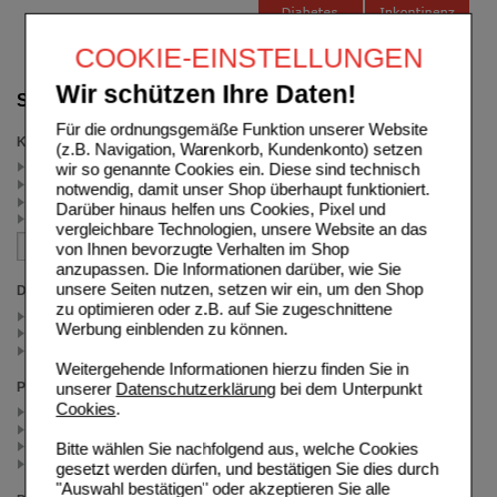
COOKIE-EINSTELLUNGEN
Wir schützen Ihre Daten!
Suche verfeinern
Für die ordnungsgemäße Funktion unserer Website
Kategorien
(z.B. Navigation, Warenkorb, Kundenkonto) setzen
Wunden & Verbrennungen (2)
wir so genannte Cookies ein. Diese sind technisch
Maniküre & Pediküre (1)
notwendig, damit unser Shop überhaupt funktioniert.
Akne - unreine Haut (1)
Darüber hinaus helfen uns Cookies, Pixel und
Juckreiz & Ekzeme (1)
vergleichbare Technologien, unsere Website an das
von Ihnen bevorzugte Verhalten im Shop
anzupassen. Die Informationen darüber, wie Sie
unsere Seiten nutzen, setzen wir ein, um den Shop
Darreichungsform
zu optimieren oder z.B. auf Sie zugeschnittene
Flüssigkeit zum Einnehmen (1)
Werbung einblenden zu können.
Hartkapseln (1)
Salbe (2)
Weitergehende Informationen hierzu finden Sie in
unserer
Datenschutzerklärung
bei dem Unterpunkt
Packungsgröße
Cookies
.
80 St (1)
40 g (1)
100 ml (1)
Bitte wählen Sie nachfolgend aus, welche Cookies
100 g (1)
gesetzt werden dürfen, und bestätigen Sie dies durch
"Auswahl bestätigen" oder akzeptieren Sie alle