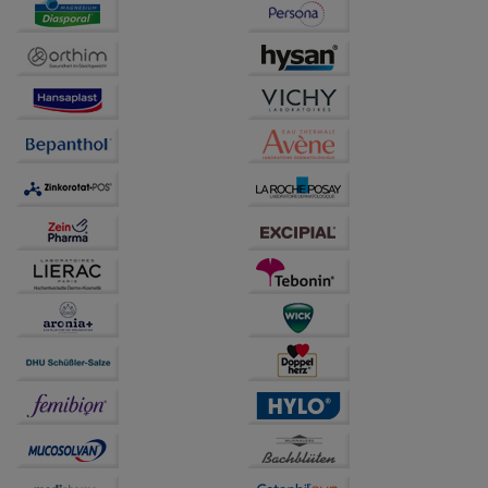
auf unserer Website aber auch die Werbung auf
Drittseiten möglichst relevant für Sie zu gestalten.
Bitte beachten Sie, dass Daten hierfür teilweise an
Dritte wie z.B. Google oder soziale Medien
übertragen werden.