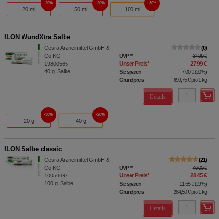
20%
20%
30%
20 ml
50 ml
100 ml
ILON WundXtra Salbe
Cesra Arzneimittel GmbH &
0
Co.KG
UVP
**
34,99 €
Unser Preis
*
27,99 €
19800565
40
g
Salbe
Sie sparen
7,00 €
(
20%
)
Grundpreis
699,75 €
pro 1 kg
Details
30%
20%
20 g
40 g
ILON Salbe classic
Cesra Arzneimittel GmbH &
21
Co.KG
UVP
**
40,00 €
Unser Preis
*
28,45 €
10056697
100
g
Salbe
Sie sparen
11,55 €
(
29%
)
Grundpreis
284,50 €
pro 1 kg
Details