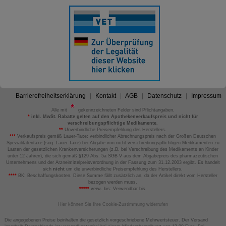
Barrierefreiheitserklärung
Kontakt
AGB
Datenschutz
Impressum
Alle mit
gekennzeichneten Felder sind Pflichtangaben.
*
inkl. MwSt. Rabatte gelten auf den Apothekenverkaufspreis und nicht für
verschreibungspflichtige Medikamente.
**
Unverbindliche Preisempfehlung des Herstellers.
***
Verkaufspreis gemäß Lauer-Taxe; verbindlicher Abrechnungspreis nach der Großen Deutschen
Spezialitätentaxe (sog. Lauer-Taxe) bei Abgabe von nicht verschreibungspflichtigen Medikamenten zu
Lasten der gesetzlichen Krankenversicherungen (z.B. bei Verschreibung des Medikaments an Kinder
unter 12 Jahren), die sich gemäß §129 Abs. 5a SGB V aus dem Abgabepreis des pharmazeutischen
Unternehmens und der Arzneimittelpreisverordnung in der Fassung zum 31.12.2003 ergibt. Es handelt
sich
nicht
um die unverbindliche Preisempfehlung des Herstellers.
****
BK: Beschaffungskosten. Diese Summe fällt zusätzlich an, da der Artikel direkt vom Hersteller
bezogen werden muss.
*****
verw. bis: Verwendbar bis.
Hier können Sie Ihre Cookie-Zustimmung widerrufen
Die angegebenen Preise beinhalten die gesetzlich vorgeschriebene Mehrwertsteuer. Der Versand