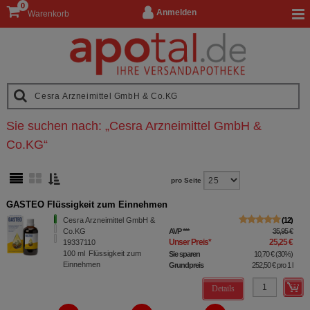
0
Anmelden
Warenkorb
Sie suchen nach:
„
Cesra Arzneimittel GmbH &
Co.KG
“
pro Seite
GASTEO Flüssigkeit zum Einnehmen
Cesra Arzneimittel GmbH &
12
Co.KG
AVP
***
35,95 €
Unser Preis
*
25,25 €
19337110
100
ml
Flüssigkeit zum
Sie sparen
10,70 €
(
30%
)
Einnehmen
Grundpreis
252,50 €
pro 1 l
Details