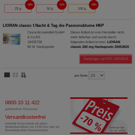
28%
31%
29%
25 g
50 g
100 g
LIORAN classic f.Nacht & Tag die Passionsblume HKP
Cesra Arzneimittel GmbH
Dieser Artikel ist vom Hersteller nicht
& Co.KG
mehr lieferbar und wurde durch
18435738
folgenden Artikel ersetzt:
LIORAN
80
St
Hartkapseln
classic 260 mg Hartkapseln 20053820
.
Nachfolger mit PZN 20053820
pro Seite
0800-10 11 422
gebührenfreie Rufnummer
Versandkostenfrei
innerhalb Deutschlands bei einem
Mindestbestellwert von 13,99 Euro oder bei
Einsendung eines Kassenrezeptes