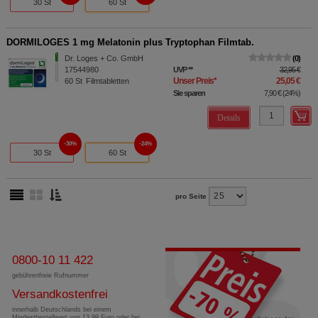
30 St
60 St
DORMILOGES 1 mg Melatonin plus Tryptophan Filmtab.
Dr. Loges + Co. GmbH
0
17544980
UVP
**
32,95 €
Unser Preis
*
25,05 €
60
St
Filmtabletten
Sie sparen
7,90 €
(
24%
)
Details
30%
24%
30 St
60 St
pro Seite
0800-10 11 422
gebührenfreie Rufnummer
Versandkostenfrei
innerhalb Deutschlands bei einem
Mindestbestellwert von 13,99 Euro oder bei