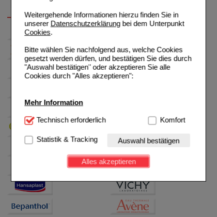
Weitergehende Informationen hierzu finden Sie in
unserer
Datenschutzerklärung
bei dem Unterpunkt
Cookies
.
Bitte wählen Sie nachfolgend aus, welche Cookies
gesetzt werden dürfen, und bestätigen Sie dies durch
"Auswahl bestätigen" oder akzeptieren Sie alle
Cookies durch "Alles akzeptieren":
Mehr Information
Technisch Notwendig:
Technisch erforderlich
Hierbei handelt es sich um
Komfort
Cookies, die für die Grundfunktionen unserer
Website notwendig sind (z.B. Navigation, Warenkorb,
Statistik & Tracking
Auswahl bestätigen
Kundenkonto), weshalb auf diese nicht verzichtet
werden kann.
Alles akzeptieren
Komfort:
Diese Cookies werden genutzt um das
Einkaufserlebnis noch ansprechender zu gestalten,
beispielsweise für die Wiedererkennung des
Besuchers oder unsere Seite an bevorzugte
Verhaltensweisen (z.B. Spracheinstellung)
anzupassen. Komfort-Cookies ermöglichen es uns