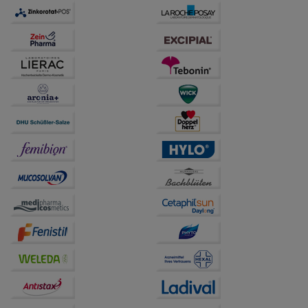
auch auf Ihre Bedürfnisse zugeschrittene Inhalte
anzuzeigen und unser Partnerprogramm zu
betreiben.
Statistik & Tracking:
Hierüber lassen sich
Informationen über die Art und Weise der Nutzung
unserer Website sammeln, mit deren Hilfe wir unsere
Website weiter für Sie optimieren können, den Inhalt
auf unserer Website aber auch die Werbung auf
Drittseiten möglichst relevant für Sie zu gestalten.
Bitte beachten Sie, dass Daten hierfür teilweise an
Dritte wie z.B. Google oder soziale Medien
übertragen werden.