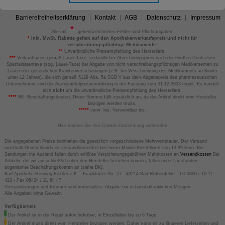
Barrierefreiheitserklärung
Kontakt
AGB
Datenschutz
Impressum
Alle mit
gekennzeichneten Felder sind Pflichtangaben.
*
inkl. MwSt. Rabatte gelten auf den Apothekenverkaufspreis und nicht für
verschreibungspflichtige Medikamente.
**
Unverbindliche Preisempfehlung des Herstellers.
***
Verkaufspreis gemäß Lauer-Taxe; verbindlicher Abrechnungspreis nach der Großen Deutschen
Spezialitätentaxe (sog. Lauer-Taxe) bei Abgabe von nicht verschreibungspflichtigen Medikamenten zu
Lasten der gesetzlichen Krankenversicherungen (z.B. bei Verschreibung des Medikaments an Kinder
unter 12 Jahren), die sich gemäß §129 Abs. 5a SGB V aus dem Abgabepreis des pharmazeutischen
Unternehmens und der Arzneimittelpreisverordnung in der Fassung zum 31.12.2003 ergibt. Es handelt
sich
nicht
um die unverbindliche Preisempfehlung des Herstellers.
****
BK: Beschaffungskosten. Diese Summe fällt zusätzlich an, da der Artikel direkt vom Hersteller
bezogen werden muss.
*****
verw. bis: Verwendbar bis.
Hier können Sie Ihre Cookie-Zustimmung widerrufen
Die angegebenen Preise beinhalten die gesetzlich vorgeschriebene Mehrwertsteuer. Der Versand
innerhalb Deutschlands ist versandkostenfrei bei einem Mindestbestellwert von 13,99 Euro. Bei
Sendungen ins Ausland fallen durch erhöhte Versicherungsgebühren Mehrkosten an
Versandkosten
Bei
Artikeln, die wir ausschließlich über den Hersteller beziehen können, fallen unter Umständen
sogenannte Beschaffungskosten an (siehe BK).
Bad Apotheke Henning Fichter e.K. - Frankfurter Str. 27 - 49214 Bad Rothenfelde - Tel 0800 / 10 11
422 - Fax 05424 / 21 64 47
Preisänderungen und Irrtümer sind vorbehalten. Abgabe nur in haushaltsüblichen Mengen.
Alle Angaben ohne Gewähr.
Verfügbarkeit:
Der Artikel ist in der Regel sofort lieferbar, in Einzelfällen bis zu 6 Tage.
Der Artikel muss direkt vom Hersteller bezogen werden. Daher kann es zu längeren Lieferzeiten und