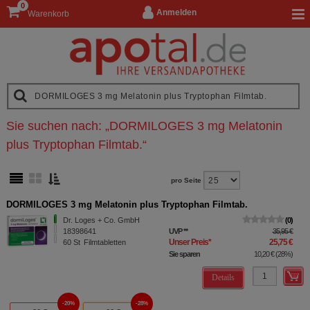
0
Anmelden
Warenkorb
Sie suchen nach:
„
DORMILOGES 3 mg Melatonin
plus Tryptophan Filmtab.
“
pro Seite
DORMILOGES 3 mg Melatonin plus Tryptophan Filmtab.
Dr. Loges + Co. GmbH
0
18398641
UVP
**
35,95 €
Unser Preis
*
25,75 €
60
St
Filmtabletten
Sie sparen
10,20 €
(
28%
)
Details
20%
28%