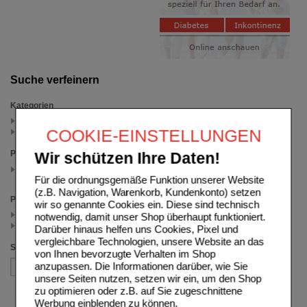
Suche verfeinern
Kategorien
Melatonin (1)
COOKIE-EINSTELLUNGEN
Beruhigung, Unruhe (1)
Packungsgröße
Wir schützen Ihre Daten!
60 St
(auswahl entfernen)
Für die ordnungsgemäße Funktion unserer Website
(z.B. Navigation, Warenkorb, Kundenkonto) setzen
Preis
wir so genannte Cookies ein. Diese sind technisch
< 25.08 (1)
notwendig, damit unser Shop überhaupt funktioniert.
>= 25.08 (1)
Darüber hinaus helfen uns Cookies, Pixel und
vergleichbare Technologien, unsere Website an das
Sortieren nach
von Ihnen bevorzugte Verhalten im Shop
anzupassen. Die Informationen darüber, wie Sie
unsere Seiten nutzen, setzen wir ein, um den Shop
zu optimieren oder z.B. auf Sie zugeschnittene
Werbung einblenden zu können.