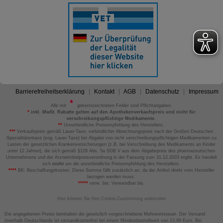
Barrierefreiheitserklärung
Kontakt
AGB
Datenschutz
Impressum
Alle mit
gekennzeichneten Felder sind Pflichtangaben.
*
inkl. MwSt. Rabatte gelten auf den Apothekenverkaufspreis und nicht für
verschreibungspflichtige Medikamente.
**
Unverbindliche Preisempfehlung des Herstellers.
***
Verkaufspreis gemäß Lauer-Taxe; verbindlicher Abrechnungspreis nach der Großen Deutschen
Spezialitätentaxe (sog. Lauer-Taxe) bei Abgabe von nicht verschreibungspflichtigen Medikamenten zu
Lasten der gesetzlichen Krankenversicherungen (z.B. bei Verschreibung des Medikaments an Kinder
unter 12 Jahren), die sich gemäß §129 Abs. 5a SGB V aus dem Abgabepreis des pharmazeutischen
Unternehmens und der Arzneimittelpreisverordnung in der Fassung zum 31.12.2003 ergibt. Es handelt
sich
nicht
um die unverbindliche Preisempfehlung des Herstellers.
****
BK: Beschaffungskosten. Diese Summe fällt zusätzlich an, da der Artikel direkt vom Hersteller
bezogen werden muss.
*****
verw. bis: Verwendbar bis.
Hier können Sie Ihre Cookie-Zustimmung widerrufen
Die angegebenen Preise beinhalten die gesetzlich vorgeschriebene Mehrwertsteuer. Der Versand
innerhalb Deutschlands ist versandkostenfrei bei einem Mindestbestellwert von 13,99 Euro. Bei