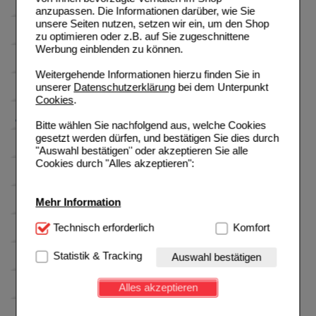
anzupassen. Die Informationen darüber, wie Sie
unsere Seiten nutzen, setzen wir ein, um den Shop
zu optimieren oder z.B. auf Sie zugeschnittene
Werbung einblenden zu können.
Weitergehende Informationen hierzu finden Sie in
unserer
Datenschutzerklärung
bei dem Unterpunkt
Cookies
.
Bitte wählen Sie nachfolgend aus, welche Cookies
gesetzt werden dürfen, und bestätigen Sie dies durch
"Auswahl bestätigen" oder akzeptieren Sie alle
Cookies durch "Alles akzeptieren":
Mehr Information
Technisch Notwendig:
Technisch erforderlich
Hierbei handelt es sich um
Komfort
Cookies, die für die Grundfunktionen unserer
Website notwendig sind (z.B. Navigation, Warenkorb,
Statistik & Tracking
Auswahl bestätigen
Kundenkonto), weshalb auf diese nicht verzichtet
werden kann.
Alles akzeptieren
Komfort:
Diese Cookies werden genutzt um das