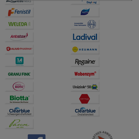
Einkaufserlebnis noch ansprechender zu gestalten,
beispielsweise für die Wiedererkennung des
Besuchers oder unsere Seite an bevorzugte
Verhaltensweisen (z.B. Spracheinstellung)
anzupassen. Komfort-Cookies ermöglichen es uns
auch auf Ihre Bedürfnisse zugeschrittene Inhalte
anzuzeigen und unser Partnerprogramm zu
betreiben.
Statistik & Tracking:
Hierüber lassen sich
Informationen über die Art und Weise der Nutzung
unserer Website sammeln, mit deren Hilfe wir unsere
Website weiter für Sie optimieren können, den Inhalt
auf unserer Website aber auch die Werbung auf
Drittseiten möglichst relevant für Sie zu gestalten.
Bitte beachten Sie, dass Daten hierfür teilweise an
Dritte wie z.B. Google oder soziale Medien
übertragen werden.