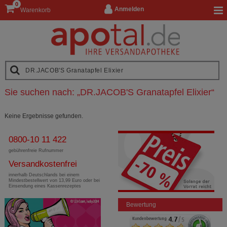
0
Anmelden
Warenkorb
Sie suchen nach:
„
DR.JACOB'S Granatapfel Elixier
“
Keine Ergebnisse gefunden.
0800-10 11 422
gebührenfreie Rufnummer
Versandkostenfrei
innerhalb Deutschlands bei einem
Mindestbestellwert von 13,99 Euro oder bei
Einsendung eines Kassenrezeptes
Bewertung