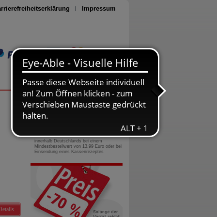
rrierefreiheitserklärung
Impressum
Seite drucken
0800-10 11 422
gebührenfreie Rufnummer
Versandkostenfrei
innerhalb Deutschlands bei einem
Mindestbestellwert von 13,99 Euro oder bei
Einsendung eines Kassenrezeptes
Details