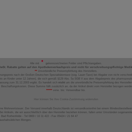
Alle mit
gekennzeichneten Felder sind Pflichtangaben.
MwSt. Rabatte gelten auf den Apothekenverkaufspreis und nicht für verschreibungspflichtige Medi
**
Unverbindliche Preisempfehlung des Herstellers.
nungspreis nach der Großen Deutschen Spezialitätentaxe (sog. Lauer-Taxe) bei Abgabe von nicht verschrei
ts an Kinder unter 12 Jahren), die sich gemäß §129 Abs. 5a SGB V aus dem Abgabepreis des pharmazeutis
assung zum 31.12.2003 ergibt. Es handelt sich
nicht
um die unverbindliche Preisempfehlung des Hersteller
 Beschaffungskosten. Diese Summe fällt zusätzlich an, da der Artikel direkt vom Hersteller bezogen werd
*****
verw. bis: Verwendbar bis.
Hier können Sie Ihre Cookie-Zustimmung widerrufen
ene Mehrwertsteuer. Der Versand innerhalb Deutschlands ist versandkostenfrei bei einem Mindestbestellwer
ei Artikeln, die wir ausschließlich über den Hersteller beziehen können, fallen unter Umständen sogenann
4 Bad Rothenfelde - Tel 0800 / 10 11 422 - Fax 05424 / 21 64 47
haushaltsüblichen Mengen.