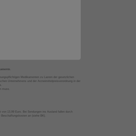
kamente.
bungspflichtigen Medikamenten zu Lasten der gesetzlichen
chen Unternehmens und der Arzneimittelpreisverordnung in der
s.
en muss.
t von 13,99 Euro. Bei Sendungen ins Ausland fallen durch
te Beschaffungskosten an (siehe BK).