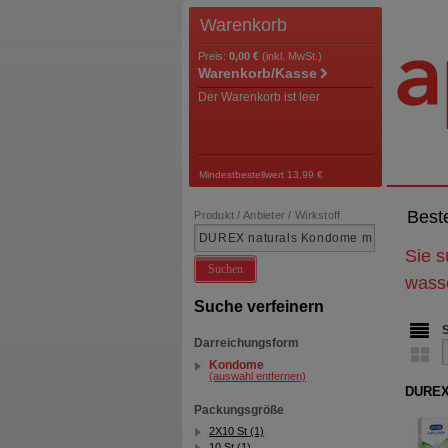
Warenkorb
Preis:
0,00 €
(inkl. MwSt.)
Warenkorb/Kasse
Der Warenkorb ist leer
Mindestbestellwert 13,99 €
Best
Produkt / Anbieter / Wirkstoff
Sie 
Suchen
wasse
Suche verfeinern
Darreichungsform
Kondome
(auswahl entfernen)
DUREX 
Packungsgröße
2X10 St (1)
10 St (1)