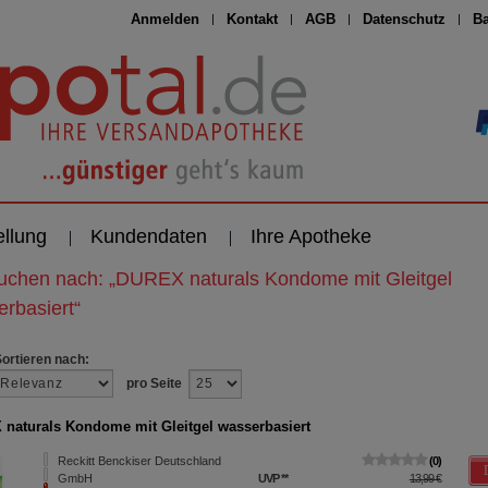
Anmelden
Kontakt
AGB
Datenschutz
Ba
ellung
Kundendaten
Ihre Apotheke
suchen nach:
„
DUREX naturals Kondome mit Gleitgel
rbasiert
“
Sortieren nach:
pro Seite
naturals Kondome mit Gleitgel wasserbasiert
Reckitt Benckiser Deutschland
0
GmbH
UVP
**
13,99 €