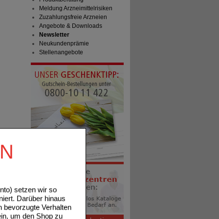
Meldung Arzneimittelrisiken
Zuzahlungsfreie Arzneien
Angebote & Downloads
Newsletter
Neukundenprämie
Stellenangebote
EN
to) setzen wir so
niert. Darüber hinaus
n bevorzugte Verhalten
ein, um den Shop zu