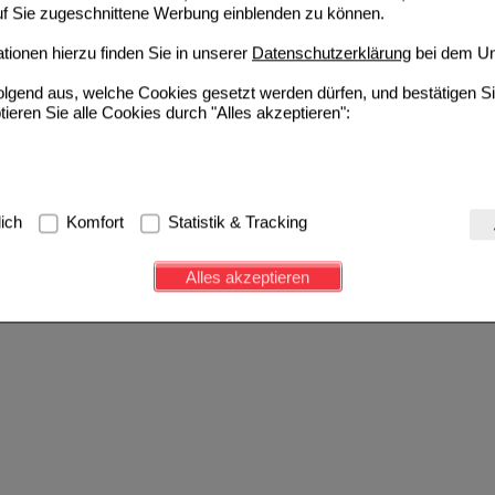
auf Sie zugeschnittene Werbung einblenden zu können.
ionen hierzu finden Sie in unserer
Datenschutzerklärung
bei dem Un
folgend aus, welche Cookies gesetzt werden dürfen, und bestätigen S
tieren Sie alle Cookies durch "Alles akzeptieren":
g:
Hierbei handelt es sich um Cookies, die für die Grundfunktionen u
lich
Komfort
Statistik & Tracking
avigation, Warenkorb, Kundenkonto), weshalb auf diese nicht verzich
s werden genutzt um das Einkaufserlebnis noch ansprechender zu g
Alles akzeptieren
e Wiedererkennung des Besuchers oder unsere Seite an bevorzugte Ve
zupassen. Komfort-Cookies ermöglichen es uns auch auf Ihre Bedürf
d unser Partnerprogramm zu betreiben.
ierüber lassen sich Informationen über die Art und Weise der Nutzu
fe wir unsere Website weiter für Sie optimieren können, den Inhalt a
ittseiten möglichst relevant für Sie zu gestalten. Bitte beachten Sie
e z.B. Google oder soziale Medien übertragen werden.