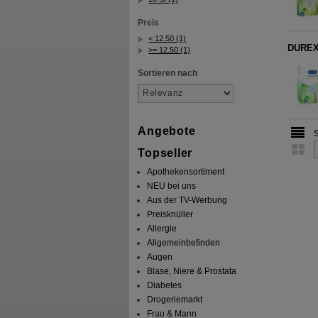
Preis
< 12.50 (1)
DUREX 
>= 12.50 (1)
Sortieren nach
Angebote
Topseller
Apothekensortiment
NEU bei uns
Aus der TV-Werbung
Preisknüller
Allergie
Allgemeinbefinden
Augen
Blase, Niere & Prostata
Diabetes
Drogeriemarkt
Frau & Mann