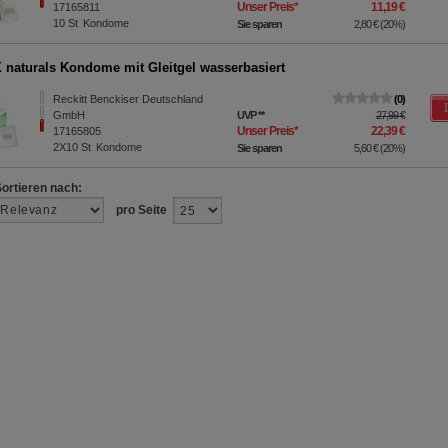
Unser Preis
*
11,19 €
17165811
10
St
Kondome
Sie sparen
2,80 €
(
20%
)
naturals Kondome mit Gleitgel wasserbasiert
Reckitt Benckiser Deutschland
0
GmbH
UVP
**
27,99 €
Unser Preis
*
22,39 €
17165805
2X10
St
Kondome
Sie sparen
5,60 €
(
20%
)
Sortieren nach:
pro Seite