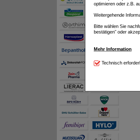
optimieren oder z.B. 
Weitergehende Informat
Bitte wählen Sie nach
bestätigen" oder akzep
Mehr Information
Technisch Notwendi
Technisch erforder
notwendig sind (z.B. N
Komfort:
Diese Cookie
beispielsweise für di
Spracheinstellung) an
Inhalte anzuzeigen un
Statistik & Tracking:
H
sammeln, mit deren Hil
auch die Werbung auf Dr
teilweise an Dritte wi