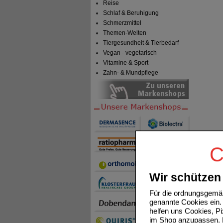
Reise
Schlaf & Beruhigung
Schmerzmittel
Themen-Welten
Tiergesundheit & Tierbedarf
Vegan - vegetarisch
Vitamine & Sport
Zahn- & Mundpflege
C
Wir schützen 
Für die ordnungsgemäß
genannte Cookies ein. 
helfen uns Cookies, P
im Shop anzupassen. D