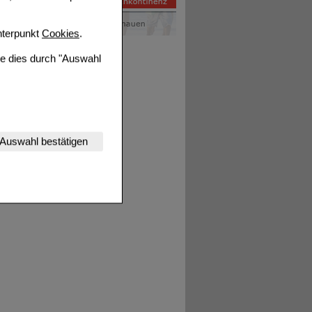
terpunkt
Cookies
.
ie dies durch "Auswahl
nserer Website
Auswahl bestätigen
tet werden kann.
estalten,
rhaltensweisen (z.B.
nisse zugeschrittene
ng unserer Website
uf unserer Website aber
, dass Daten hierfür