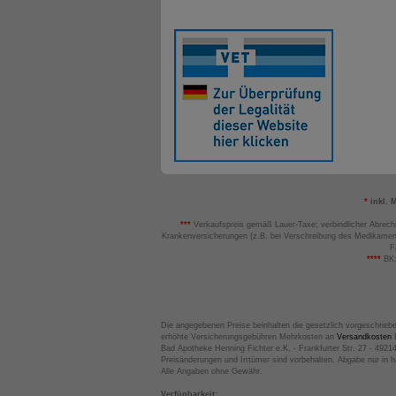
*
inkl. 
***
Verkaufspreis gemäß Lauer-Taxe; verbindlicher Abrech
Krankenversicherungen (z.B. bei Verschreibung des Medikamen
F
****
BK:
Die angegebenen Preise beinhalten die gesetzlich vorgeschrieb
erhöhte Versicherungsgebühren Mehrkosten an
Versandkosten
B
Bad Apotheke Henning Fichter e.K. - Frankfurter Str. 27 - 4921
Preisänderungen und Irrtümer sind vorbehalten. Abgabe nur in 
Alle Angaben ohne Gewähr.
Verfügbarkeit: