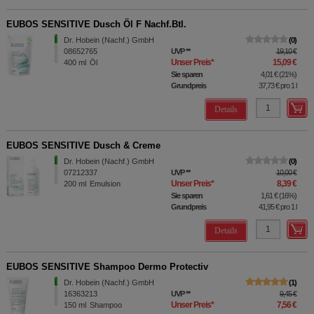
EUBOS SENSITIVE Dusch Öl F Nachf.Btl.
Dr. Hobein (Nachf.) GmbH
0
08652765
UVP
**
19,10 €
Unser Preis
*
15,09 €
400
ml
Öl
Sie sparen
4,01 €
(
21%
)
Grundpreis
37,73 €
pro 1 l
Details
EUBOS SENSITIVE Dusch & Creme
Dr. Hobein (Nachf.) GmbH
0
07212337
UVP
**
10,00 €
Unser Preis
*
8,39 €
200
ml
Emulsion
Sie sparen
1,61 €
(
16%
)
Grundpreis
41,95 €
pro 1 l
Details
EUBOS SENSITIVE Shampoo Dermo Protectiv
Dr. Hobein (Nachf.) GmbH
1
16363213
UVP
**
9,45 €
Unser Preis
*
7,56 €
150
ml
Shampoo