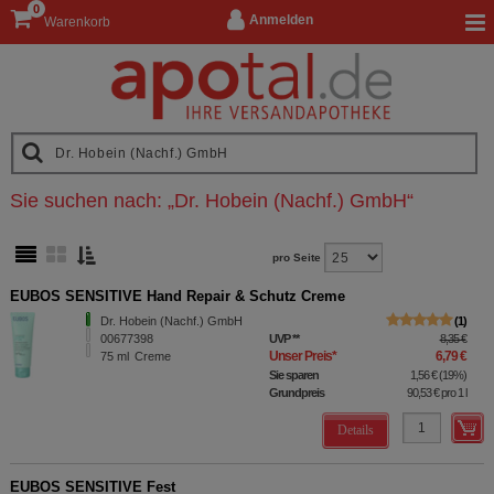
0
Anmelden
Warenkorb
Sie suchen nach:
„
Dr. Hobein (Nachf.) GmbH
“
pro Seite
EUBOS SENSITIVE Hand Repair & Schutz Creme
Dr. Hobein (Nachf.) GmbH
1
00677398
UVP
**
8,35 €
Unser Preis
*
6,79 €
75
ml
Creme
Sie sparen
1,56 €
(
19%
)
Grundpreis
90,53 €
pro 1 l
Details
EUBOS SENSITIVE Fest