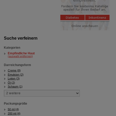
Suche verfeinern
Kategorien
Empfindliche Haut
(auswahl entfernen)
Darreichungsform
Creme (8)
Emulsion (2)
Lotion (3)
Öl (2)
Schaum (1)
Packungsgröße
50 ml (4)
200 ml (4)