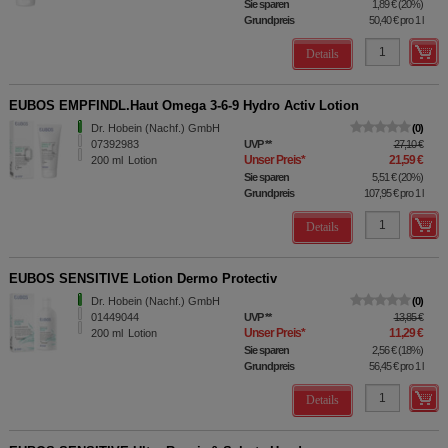
Sie sparen
1,89 €
(
20%
)
Grundpreis
50,40 €
pro 1 l
Details
EUBOS EMPFINDL.Haut Omega 3-6-9 Hydro Activ Lotion
Dr. Hobein (Nachf.) GmbH
0
07392983
UVP
**
27,10 €
Unser Preis
*
21,59 €
200
ml
Lotion
Sie sparen
5,51 €
(
20%
)
Grundpreis
107,95 €
pro 1 l
Details
EUBOS SENSITIVE Lotion Dermo Protectiv
Dr. Hobein (Nachf.) GmbH
0
01449044
UVP
**
13,85 €
Unser Preis
*
11,29 €
200
ml
Lotion
Sie sparen
2,56 €
(
18%
)
Grundpreis
56,45 €
pro 1 l
Details