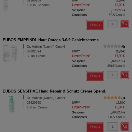
02180259
UVP
**
16,70 €
Unser Preis
*
13,09 €
150
ml
Schaum
Sie sparen
3,61 €
(
22%
)
Grundpreis
87,27 €
pro 1 l
Details
EUBOS EMPFINDL.Haut Omega 3-6-9 Gesichtscreme
Dr. Hobein (Nachf.) GmbH
0
07392894
UVP
**
23,45 €
Unser Preis
*
17,99 €
50
ml
Creme
Sie sparen
5,46 €
(
23%
)
Grundpreis
359,80 €
pro 1 l
Details
EUBOS SENSITIVE Hand Repair & Schutz Creme Spend.
Dr. Hobein (Nachf.) GmbH
1
16620590
UVP
**
18,80 €
Unser Preis
*
15,04 €
150
ml
Creme
Sie sparen
3,76 €
(
20%
)
Grundpreis
100,27 €
pro 1 l
Details