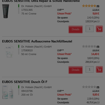
EUBOS SENSITIVE Ultra Repair & Schutz Handcreme
Dr. Hobein (Nachf.) GmbH
6
17551365
UVP
**
12,05 €
Unser Preis
*
9,64 €
75
ml
Creme
Sie sparen
2,41 €
(
20%
)
Grundpreis
128,53 €
pro 1 l
Details
EUBOS SENSITIVE Aufbaucreme Nachfüllbeutel
Dr. Hobein (Nachf.) GmbH
0
17590810
UVP
**
18,00 €
Unser Preis
*
14,40 €
50
ml
Creme
Sie sparen
3,60 €
(
20%
)
Grundpreis
288,00 €
pro 1 l
Details
EUBOS SENSITIVE Dusch Öl F
Dr. Hobein (Nachf.) GmbH
0
08419796
UVP
**
12,30 €
Unser Preis
*
9,95 €
200
ml
Öl
Sie sparen
2,35 €
(
19%
)
Grundpreis
49,75 €
pro 1 l