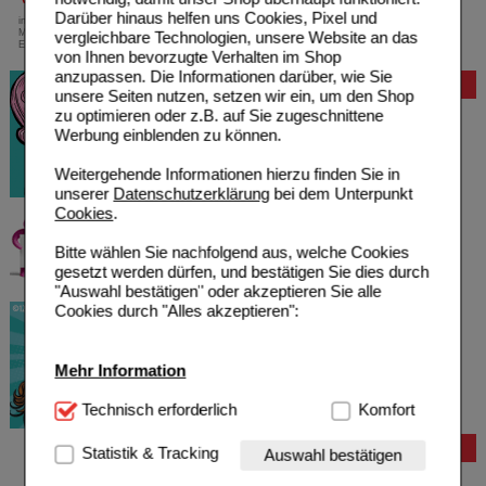
Darüber hinaus helfen uns Cookies, Pixel und
innerhalb Deutschlands bei einem
Mindestbestellwert von 13,99 Euro oder bei
vergleichbare Technologien, unsere Website an das
Einsendung eines Kassenrezeptes
von Ihnen bevorzugte Verhalten im Shop
anzupassen. Die Informationen darüber, wie Sie
Bewertung
unsere Seiten nutzen, setzen wir ein, um den Shop
zu optimieren oder z.B. auf Sie zugeschnittene
Werbung einblenden zu können.
Weitergehende Informationen hierzu finden Sie in
unserer
Datenschutzerklärung
bei dem Unterpunkt
Cookies
.
Bitte wählen Sie nachfolgend aus, welche Cookies
gesetzt werden dürfen, und bestätigen Sie dies durch
"Auswahl bestätigen" oder akzeptieren Sie alle
Cookies durch "Alles akzeptieren":
Mehr Information
Technisch Notwendig:
Technisch erforderlich
Hierbei handelt es sich um
Komfort
Cookies, die für die Grundfunktionen unserer
Website notwendig sind (z.B. Navigation, Warenkorb,
Bestellung
Statistik & Tracking
Auswahl bestätigen
Kundenkonto), weshalb auf diese nicht verzichtet
Hilfe zur Anmeldung