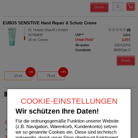
Details
EUBOS SENSITIVE Hand Repair & Schutz Creme
Dr. Hobein (Nachf.) GmbH
0
02766835
UVP
**
2,80 €
Unser Preis
*
2,49 €
25
ml
Creme
Sie sparen
0,31 €
(
11%
)
Grundpreis
99,60 €
pro 1 l
Details
11%
19%
25 ml
75 ml
pro Seite
COOKIE-EINSTELLUNGEN
Wir schützen Ihre Daten!
Für die ordnungsgemäße Funktion unserer Website
0800-10 11 422
(z.B. Navigation, Warenkorb, Kundenkonto) setzen
gebührenfreie Rufnummer
wir so genannte Cookies ein. Diese sind technisch
Versandkostenfrei
notwendig, damit unser Shop überhaupt funktioniert.