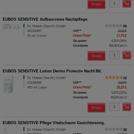
Details
EUBOS SENSITIVE Aufbaucreme Nachtpflege
Dr. Hobein (Nachf.) GmbH
0
00109487
UVP
**
22,00 €
Unser Preis
*
17,75 €
50
ml
Creme
Sie sparen
4,25 €
(
19%
)
Grundpreis
355,00 €
pro 1 l
Details
EUBOS SENSITIVE Lotion Dermo Protectiv Nachf.Btl.
Dr. Hobein (Nachf.) GmbH
1
03238860
UVP
**
23,50 €
Unser Preis
*
18,25 €
400
ml
Lotion
Sie sparen
5,25 €
(
22%
)
Grundpreis
45,63 €
pro 1 l
Details
EUBOS SENSITIVE Pflege Vitalschaum Gesichtsreinig.
Dr. Hobein (Nachf.) GmbH
0