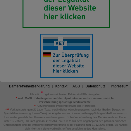
Barrierefreiheitserklärung
Kontakt
AGB
Datenschutz
Impressum
Alle mit
gekennzeichneten Felder sind Pflichtangaben.
*
inkl. MwSt. Rabatte gelten auf den Apothekenverkaufspreis und nicht für
verschreibungspflichtige Medikamente.
**
Unverbindliche Preisempfehlung des Herstellers.
***
Verkaufspreis gemäß Lauer-Taxe; verbindlicher Abrechnungspreis nach der Großen Deutschen
Spezialitätentaxe (sog. Lauer-Taxe) bei Abgabe von nicht verschreibungspflichtigen Medikamenten zu
Lasten der gesetzlichen Krankenversicherungen (z.B. bei Verschreibung des Medikaments an Kinder
unter 12 Jahren), die sich gemäß §129 Abs. 5a SGB V aus dem Abgabepreis des pharmazeutischen
Unternehmens und der Arzneimittelpreisverordnung in der Fassung zum 31.12.2003 ergibt. Es handelt
sich
nicht
um die unverbindliche Preisempfehlung des Herstellers.