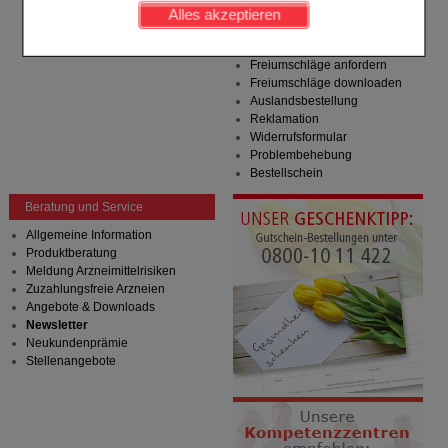
werden kann.
Hilfe zum Bestellvorgang
Alles akzeptieren
Zahlungsmöglichkeiten
Komfort:
Diese Cookies werden genutzt um das
Rezepte einlösen
Einkaufserlebnis noch ansprechender zu gestalten,
Freiumschläge anfordern
beispielsweise für die Wiedererkennung des
Freiumschläge downloaden
Besuchers oder unsere Seite an bevorzugte
Auslandsbestellung
Verhaltensweisen (z.B. Spracheinstellung)
Reklamation
anzupassen. Komfort-Cookies ermöglichen es uns
Widerrufsformular
auch auf Ihre Bedürfnisse zugeschrittene Inhalte
Problembehebung
anzuzeigen und unser Partnerprogramm zu
Bestellschein
betreiben.
Beratung und Service
Statistik & Tracking:
Hierüber lassen sich
Informationen über die Art und Weise der Nutzung
Allgemeine Information
unserer Website sammeln, mit deren Hilfe wir unsere
Produktberatung
Website weiter für Sie optimieren können, den Inhalt
Meldung Arzneimittelrisiken
auf unserer Website aber auch die Werbung auf
Zuzahlungsfreie Arzneien
Drittseiten möglichst relevant für Sie zu gestalten.
Angebote & Downloads
Bitte beachten Sie, dass Daten hierfür teilweise an
Newsletter
Dritte wie z.B. Google oder soziale Medien
Neukundenprämie
übertragen werden.
Stellenangebote