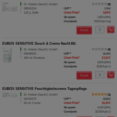
Dr. Hobein (Nachf.) GmbH
0
08818154
UVP
**
7,75 €
Unser Preis
*
6,69 €
125
g
Seife
Sie sparen
1,06 €
(
14%
)
Grundpreis
53,52 €
pro 1 kg
Details
EUBOS SENSITIVE Dusch & Creme Nachf.Btl.
Dr. Hobein (Nachf.) GmbH
0
06608553
UVP
**
16,45 €
Unser Preis
*
13,16 €
400
ml
Emulsion
Sie sparen
3,29 €
(
20%
)
Grundpreis
32,90 €
pro 1 l
Details
EUBOS SENSITIVE Feuchtigkeitscreme Tagespflege
Dr. Hobein (Nachf.) GmbH
1
00109470
UVP
**
20,55 €
Unser Preis
*
16,39 €
50
ml
Creme
Sie sparen
4,16 €
(
20%
)
Grundpreis
327,80 €
pro 1 l