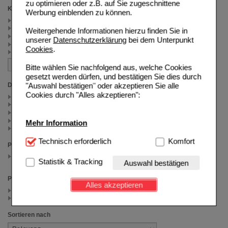
zu optimieren oder z.B. auf Sie zugeschnittene
Kategorien
Werbung einblenden zu können.
Empfindliche Haut (3)
Trockene Haut (2)
Weitergehende Informationen hierzu finden Sie in
Gesichtsreinigung (2)
unserer
Datenschutzerklärung
bei dem Unterpunkt
Körperpflege (2)
Cookies
.
Männerpflege (2)
Bitte wählen Sie nachfolgend aus, welche Cookies
gesetzt werden dürfen, und bestätigen Sie dies durch
"Auswahl bestätigen" oder akzeptieren Sie alle
Darreichungsform
Cookies durch "Alles akzeptieren":
Creme (1)
Lotion (3)
Milch (1)
Schaum (1)
Mehr Information
Shampoo (1)
Technisch Notwendig:
Technisch erforderlich
Hierbei handelt es sich um
Komfort
Packungsgröße
Cookies, die für die Grundfunktionen unserer
150 ml
Website notwendig sind (z.B. Navigation, Warenkorb,
Statistik & Tracking
(auswahl entfernen)
Auswahl bestätigen
Kundenkonto), weshalb auf diese nicht verzichtet
werden kann.
Preis
Alles akzeptieren
< 15.00 (4)
Komfort:
Diese Cookies werden genutzt um das
>= 15.00 (3)
Einkaufserlebnis noch ansprechender zu gestalten,
beispielsweise für die Wiedererkennung des
Sortieren nach
Besuchers oder unsere Seite an bevorzugte