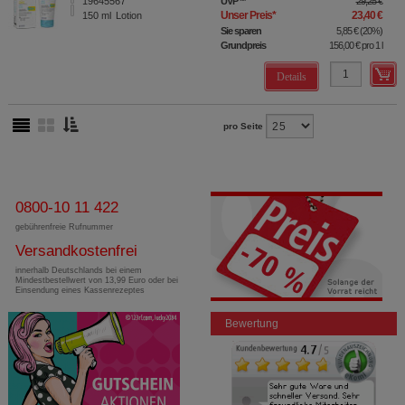
19645567
UVP
**
29,25 €
Unser Preis
*
23,40 €
150
ml
Lotion
Sie sparen
5,85 €
(
20%
)
Grundpreis
156,00 €
pro 1 l
Details
pro Seite
0800-10 11 422
gebührenfreie Rufnummer
Versandkostenfrei
innerhalb Deutschlands bei einem
Mindestbestellwert von 13,99 Euro oder bei
Einsendung eines Kassenrezeptes
Bewertung