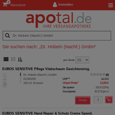
0
Anmelden
Warenkorb
Sie suchen nach:
„
Dr. Hobein (Nachf.) GmbH
“
pro Seite
EUBOS SENSITIVE Pflege Vitalschaum Gesichtsreinig.
Dr. Hobein (Nachf.) GmbH
0
02180259
UVP
**
16,70 €
Unser Preis
*
13,09 €
150
ml
Schaum
Sie sparen
3,61 €
(
22%
)
Grundpreis
87,27 €
pro 1 l
Details
EUBOS SENSITIVE Hand Repair & Schutz Creme Spend.