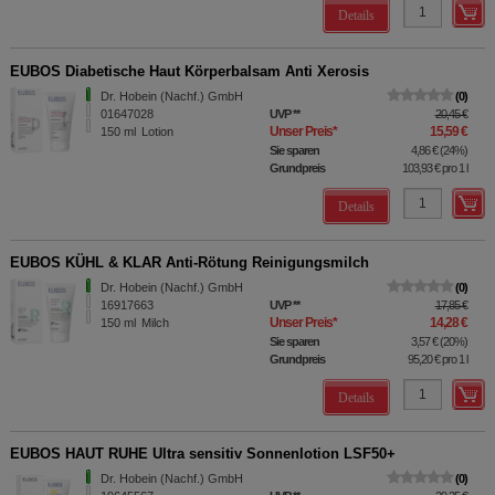
Details
EUBOS Diabetische Haut Körperbalsam Anti Xerosis
Dr. Hobein (Nachf.) GmbH
0
01647028
UVP
**
20,45 €
Unser Preis
*
15,59 €
150
ml
Lotion
Sie sparen
4,86 €
(
24%
)
Grundpreis
103,93 €
pro 1 l
Details
EUBOS KÜHL & KLAR Anti-Rötung Reinigungsmilch
Dr. Hobein (Nachf.) GmbH
0
16917663
UVP
**
17,85 €
Unser Preis
*
14,28 €
150
ml
Milch
Sie sparen
3,57 €
(
20%
)
Grundpreis
95,20 €
pro 1 l
Details
EUBOS HAUT RUHE Ultra sensitiv Sonnenlotion LSF50+
Dr. Hobein (Nachf.) GmbH
0