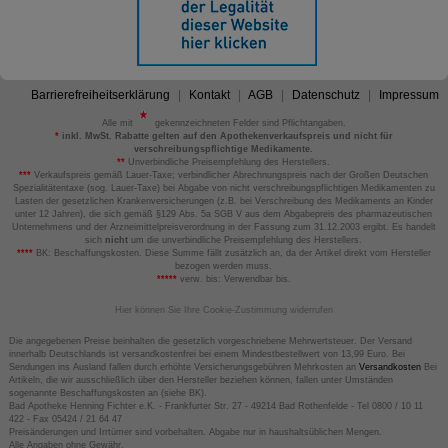
Barrierefreiheitserklärung
Kontakt
AGB
Datenschutz
Impressum
Alle mit
gekennzeichneten Felder sind Pflichtangaben.
*
inkl. MwSt. Rabatte gelten auf den Apothekenverkaufspreis und nicht für
verschreibungspflichtige Medikamente.
**
Unverbindliche Preisempfehlung des Herstellers.
***
Verkaufspreis gemäß Lauer-Taxe; verbindlicher Abrechnungspreis nach der Großen Deutschen
Spezialitätentaxe (sog. Lauer-Taxe) bei Abgabe von nicht verschreibungspflichtigen Medikamenten zu
Lasten der gesetzlichen Krankenversicherungen (z.B. bei Verschreibung des Medikaments an Kinder
unter 12 Jahren), die sich gemäß §129 Abs. 5a SGB V aus dem Abgabepreis des pharmazeutischen
Unternehmens und der Arzneimittelpreisverordnung in der Fassung zum 31.12.2003 ergibt. Es handelt
sich
nicht
um die unverbindliche Preisempfehlung des Herstellers.
****
BK: Beschaffungskosten. Diese Summe fällt zusätzlich an, da der Artikel direkt vom Hersteller
bezogen werden muss.
*****
verw. bis: Verwendbar bis.
Hier können Sie Ihre Cookie-Zustimmung widerrufen
Die angegebenen Preise beinhalten die gesetzlich vorgeschriebene Mehrwertsteuer. Der Versand
innerhalb Deutschlands ist versandkostenfrei bei einem Mindestbestellwert von 13,99 Euro. Bei
Sendungen ins Ausland fallen durch erhöhte Versicherungsgebühren Mehrkosten an
Versandkosten
Bei
Artikeln, die wir ausschließlich über den Hersteller beziehen können, fallen unter Umständen
sogenannte Beschaffungskosten an (siehe BK).
Bad Apotheke Henning Fichter e.K. - Frankfurter Str. 27 - 49214 Bad Rothenfelde - Tel 0800 / 10 11
422 - Fax 05424 / 21 64 47
Preisänderungen und Irrtümer sind vorbehalten. Abgabe nur in haushaltsüblichen Mengen.
Alle Angaben ohne Gewähr.