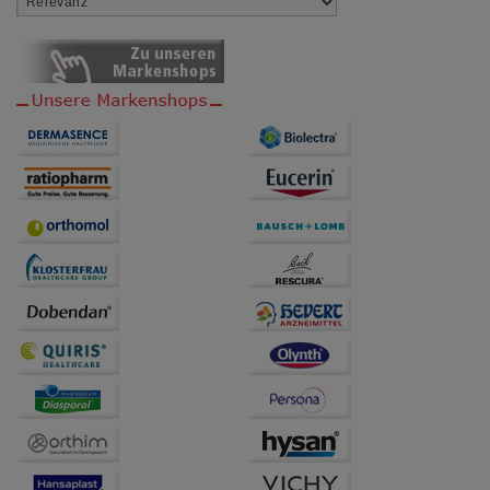
Verhaltensweisen (z.B. Spracheinstellung)
anzupassen. Komfort-Cookies ermöglichen es uns
auch auf Ihre Bedürfnisse zugeschrittene Inhalte
anzuzeigen und unser Partnerprogramm zu
betreiben.
Statistik & Tracking:
Hierüber lassen sich
Informationen über die Art und Weise der Nutzung
unserer Website sammeln, mit deren Hilfe wir unsere
Website weiter für Sie optimieren können, den Inhalt
auf unserer Website aber auch die Werbung auf
Drittseiten möglichst relevant für Sie zu gestalten.
Bitte beachten Sie, dass Daten hierfür teilweise an
Dritte wie z.B. Google oder soziale Medien
übertragen werden.