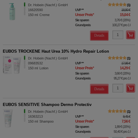
Dr. Hobein (Nachf.) GmbH
1
16620590
UVP
**
18,80 €
Unser Preis
*
15,04 €
150
ml
Creme
Sie sparen
3,76 €
(
20%
)
Grundpreis
100,27 €
pro 1 l
Details
EUBOS TROCKENE Haut Urea 10% Hydro Repair Lotion
Dr. Hobein (Nachf.) GmbH
1
09683532
UVP
**
17,95 €
Unser Preis
*
14,29 €
150
ml
Lotion
Sie sparen
3,66 €
(
20%
)
Grundpreis
95,27 €
pro 1 l
Details
EUBOS SENSITIVE Shampoo Dermo Protectiv
Dr. Hobein (Nachf.) GmbH
1
16363213
UVP
**
9,45 €
Unser Preis
*
7,56 €
150
ml
Shampoo
Sie sparen
1,89 €
(
20%
)
Grundpreis
50,40 €
pro 1 l