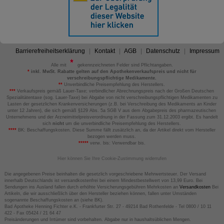
Barrierefreiheitserklärung
Kontakt
AGB
Datenschutz
Impressum
Alle mit
gekennzeichneten Felder sind Pflichtangaben.
*
inkl. MwSt. Rabatte gelten auf den Apothekenverkaufspreis und nicht für
verschreibungspflichtige Medikamente.
**
Unverbindliche Preisempfehlung des Herstellers.
***
Verkaufspreis gemäß Lauer-Taxe; verbindlicher Abrechnungspreis nach der Großen Deutschen
Spezialitätentaxe (sog. Lauer-Taxe) bei Abgabe von nicht verschreibungspflichtigen Medikamenten zu
Lasten der gesetzlichen Krankenversicherungen (z.B. bei Verschreibung des Medikaments an Kinder
unter 12 Jahren), die sich gemäß §129 Abs. 5a SGB V aus dem Abgabepreis des pharmazeutischen
Unternehmens und der Arzneimittelpreisverordnung in der Fassung zum 31.12.2003 ergibt. Es handelt
sich
nicht
um die unverbindliche Preisempfehlung des Herstellers.
****
BK: Beschaffungskosten. Diese Summe fällt zusätzlich an, da der Artikel direkt vom Hersteller
bezogen werden muss.
*****
verw. bis: Verwendbar bis.
Hier können Sie Ihre Cookie-Zustimmung widerrufen
Die angegebenen Preise beinhalten die gesetzlich vorgeschriebene Mehrwertsteuer. Der Versand
innerhalb Deutschlands ist versandkostenfrei bei einem Mindestbestellwert von 13,99 Euro. Bei
Sendungen ins Ausland fallen durch erhöhte Versicherungsgebühren Mehrkosten an
Versandkosten
Bei
Artikeln, die wir ausschließlich über den Hersteller beziehen können, fallen unter Umständen
sogenannte Beschaffungskosten an (siehe BK).
Bad Apotheke Henning Fichter e.K. - Frankfurter Str. 27 - 49214 Bad Rothenfelde - Tel 0800 / 10 11
422 - Fax 05424 / 21 64 47
Preisänderungen und Irrtümer sind vorbehalten. Abgabe nur in haushaltsüblichen Mengen.