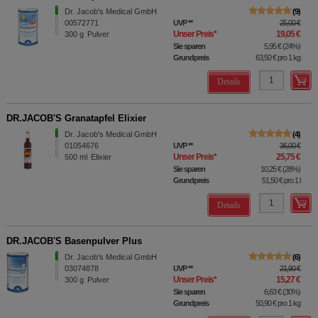
Dr. Jacob's Medical GmbH
9
00572771
UVP
**
25,00 €
Unser Preis
*
19,05 €
300
g
Pulver
Sie sparen
5,95 €
(
24%
)
Grundpreis
63,50 €
pro 1 kg
Details
DR.JACOB'S Granatapfel Elixier
Dr. Jacob's Medical GmbH
4
01054676
UVP
**
36,00 €
Unser Preis
*
25,75 €
500
ml
Elixier
Sie sparen
10,25 €
(
28%
)
Grundpreis
51,50 €
pro 1 l
Details
DR.JACOB'S Basenpulver Plus
Dr. Jacob's Medical GmbH
6
03074878
UVP
**
21,90 €
Unser Preis
*
15,27 €
300
g
Pulver
Sie sparen
6,63 €
(
30%
)
Grundpreis
50,90 €
pro 1 kg