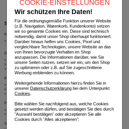
COOKIE-EINSTELLUNGEN
Wir schützen Ihre Daten!
Für die ordnungsgemäße Funktion unserer Website
Suche verfeinern
(z.B. Navigation, Warenkorb, Kundenkonto) setzen
wir so genannte Cookies ein. Diese sind technisch
Kategorien
notwendig, damit unser Shop überhaupt funktioniert.
Kalium
Darüber hinaus helfen uns Cookies, Pixel und
(auswahl entfernen)
vergleichbare Technologien, unsere Website an das
von Ihnen bevorzugte Verhalten im Shop
Darreichungsform
anzupassen. Die Informationen darüber, wie Sie
Elixier (1)
unsere Seiten nutzen, setzen wir ein, um den Shop
Pulver (3)
zu optimieren oder z.B. auf Sie zugeschnittene
Salz (1)
Werbung einblenden zu können.
Packungsgröße
Weitergehende Informationen hierzu finden Sie in
300 g (3)
unserer
Datenschutzerklärung
bei dem Unterpunkt
500 ml (1)
Cookies
.
500 g (1)
Preis
Bitte wählen Sie nachfolgend aus, welche Cookies
gesetzt werden dürfen, und bestätigen Sie dies durch
< 25.00 (4)
"Auswahl bestätigen" oder akzeptieren Sie alle
>= 25.00 (1)
Cookies durch "Alles akzeptieren":
Sortieren nach