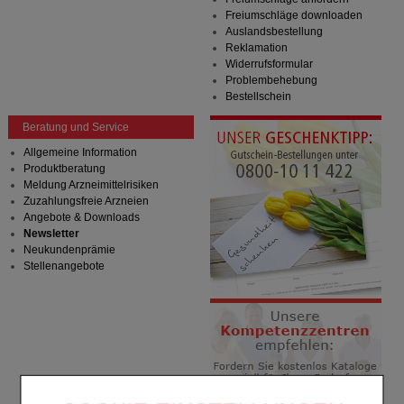
Freiumschläge downloaden
Auslandsbestellung
Reklamation
Widerrufsformular
Problembehebung
Bestellschein
Beratung und Service
Allgemeine Information
Produktberatung
Meldung Arzneimittelrisiken
Zuzahlungsfreie Arzneien
Angebote & Downloads
Newsletter
Neukundenprämie
Stellenangebote