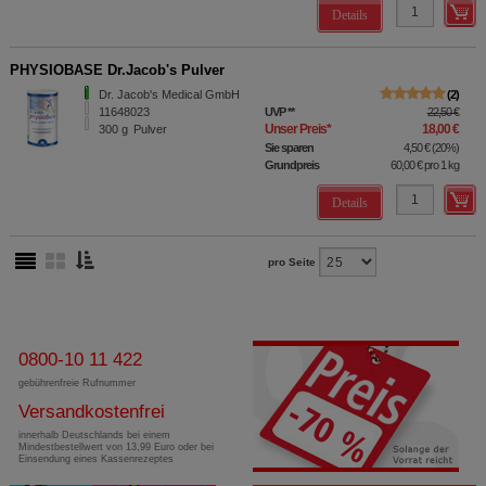
Details
PHYSIOBASE Dr.Jacob's Pulver
Dr. Jacob's Medical GmbH
2
11648023
UVP
**
22,50 €
Unser Preis
*
18,00 €
300
g
Pulver
Sie sparen
4,50 €
(
20%
)
Grundpreis
60,00 €
pro 1 kg
Details
pro Seite
0800-10 11 422
gebührenfreie Rufnummer
Versandkostenfrei
innerhalb Deutschlands bei einem
Mindestbestellwert von 13,99 Euro oder bei
Einsendung eines Kassenrezeptes