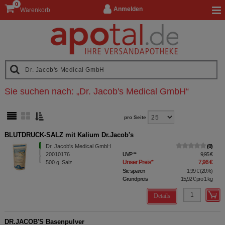
0
Anmelden
Warenkorb
Sie suchen nach:
„
Dr. Jacob's Medical GmbH
“
pro Seite
BLUTDRUCK-SALZ mit Kalium Dr.Jacob's
Dr. Jacob's Medical GmbH
0
20010176
UVP
**
9,95 €
Unser Preis
*
7,96 €
500
g
Salz
Sie sparen
1,99 €
(
20%
)
Grundpreis
15,92 €
pro 1 kg
Details
DR.JACOB'S Basenpulver