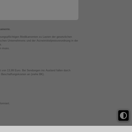
kamente.
bungspflichtigen Medikamenten zu Lasten der gesetzlichen
chen Unternehmens und der Arzneimittelpreisverordnung in der
s.
en muss.
t von 13,99 Euro. Bei Sendungen ins Ausland fallen durch
te Beschaffungskosten an (siehe BK).
ormiert.