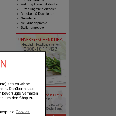
Meldung Arzneimittelrisiken
Zuzahlungsfreie Arzneien
Angebote & Downloads
Newsletter
Neukundenprämie
Stellenangebote
EN
to) setzen wir so
niert. Darüber hinaus
n bevorzugte Verhalten
ein, um den Shop zu
terpunkt
Cookies
.