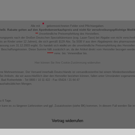
Alle mit
gekennzeichneten Felder sind Pflichtangaben.
MwSt. Rabatte gelten auf den Apothekenverkaufspreis und nicht für verschreibungspflichtige Medi
**
Unverbindliche Preisempfehlung des Herstellers.
nungspreis nach der Großen Deutschen Spezialitätentaxe (sog. Lauer-Taxe) bei Abgabe von nicht verschrei
ts an Kinder unter 12 Jahren), die sich gemäß §129 Abs. 5a SGB V aus dem Abgabepreis des pharmazeutis
assung zum 31.12.2003 ergibt. Es handelt sich
nicht
um die unverbindliche Preisempfehlung des Hersteller
 Beschaffungskosten. Diese Summe fällt zusätzlich an, da der Artikel direkt vom Hersteller bezogen werd
*****
verw. bis: Verwendbar bis.
Hier können Sie Ihre Cookie-Zustimmung widerrufen
ene Mehrwertsteuer. Der Versand innerhalb Deutschlands ist versandkostenfrei bei einem Mindestbestellwer
ei Artikeln, die wir ausschließlich über den Hersteller beziehen können, fallen unter Umständen sogenann
4 Bad Rothenfelde - Tel 0800 / 10 11 422 - Fax 05424 / 21 64 47
haushaltsüblichen Mengen.
zu 6 Tage.
 kann es zu längeren Lieferzeiten und ggf. Zusatzkosten (siehe BK) kommen. In diesem Fall werden Sie inf
Vertrag widerrufen