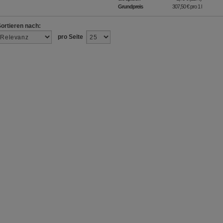
Grundpreis
307,50 €
pro 1 l
Sortieren nach:
pro Seite