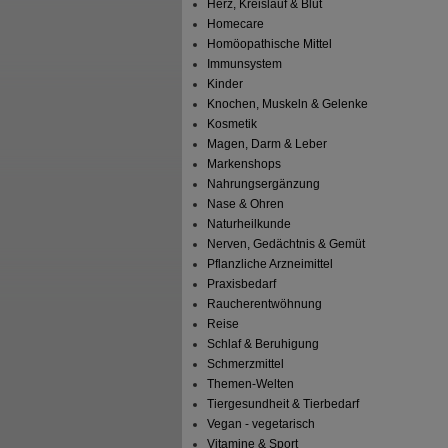
Herz, Kreislauf & Blut
Homecare
Homöopathische Mittel
Immunsystem
Kinder
Knochen, Muskeln & Gelenke
Kosmetik
Magen, Darm & Leber
Markenshops
Nahrungsergänzung
Nase & Ohren
Naturheilkunde
Nerven, Gedächtnis & Gemüt
Pflanzliche Arzneimittel
Praxisbedarf
Raucherentwöhnung
Reise
Schlaf & Beruhigung
Schmerzmittel
Themen-Welten
Tiergesundheit & Tierbedarf
Vegan - vegetarisch
Vitamine & Sport