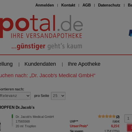
Anmelden
Kontakt
AGB
Datenschutz
Ba
ellung
Kundendaten
Ihre Apotheke
suchen nach:
„
Dr. Jacob's Medical GmbH
“
Sortieren nach:
pro Seite
ROPFEN Dr.Jacob's
Dr. Jacob's Medical GmbH
2
17565568
UVP
**
7,90 €
Unser Preis
*
6,15 €
20
ml
Tropfen
Sie sparen
1,75 €
(
22%
)