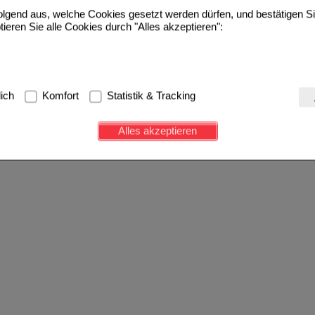
folgend aus, welche Cookies gesetzt werden dürfen, und bestätigen S
tieren Sie alle Cookies durch "Alles akzeptieren":
g:
Hierbei handelt es sich um Cookies, die für die Grundfunktionen u
lich
Komfort
Statistik & Tracking
avigation, Warenkorb, Kundenkonto), weshalb auf diese nicht verzich
s werden genutzt um das Einkaufserlebnis noch ansprechender zu g
Alles akzeptieren
e Wiedererkennung des Besuchers oder unsere Seite an bevorzugte Ve
zupassen. Komfort-Cookies ermöglichen es uns auch auf Ihre Bedürf
d unser Partnerprogramm zu betreiben.
ierüber lassen sich Informationen über die Art und Weise der Nutzu
fe wir unsere Website weiter für Sie optimieren können, den Inhalt a
ittseiten möglichst relevant für Sie zu gestalten. Bitte beachten Sie
e z.B. Google oder soziale Medien übertragen werden.