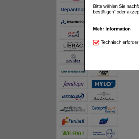
Bitte wählen Sie nach
bestätigen" oder akzep
Mehr Information
Technisch Notwendi
Technisch erforder
notwendig sind (z.B. N
Komfort:
Diese Cookie
beispielsweise für di
Spracheinstellung) an
Inhalte anzuzeigen un
Statistik & Tracking:
H
sammeln, mit deren Hil
auch die Werbung auf Dr
teilweise an Dritte wi