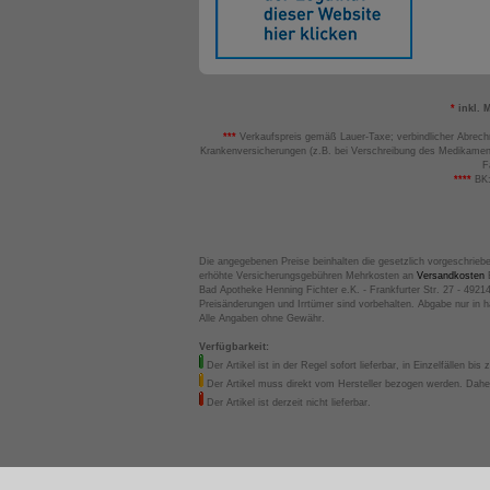
*
inkl. 
***
Verkaufspreis gemäß Lauer-Taxe; verbindlicher Abrech
Krankenversicherungen (z.B. bei Verschreibung des Medikamen
F
****
BK:
Die angegebenen Preise beinhalten die gesetzlich vorgeschrieb
erhöhte Versicherungsgebühren Mehrkosten an
Versandkosten
B
Bad Apotheke Henning Fichter e.K. - Frankfurter Str. 27 - 4921
Preisänderungen und Irrtümer sind vorbehalten. Abgabe nur in 
Alle Angaben ohne Gewähr.
Verfügbarkeit:
Der Artikel ist in der Regel sofort lieferbar, in Einzelfällen bis 
Der Artikel muss direkt vom Hersteller bezogen werden. Daher
Der Artikel ist derzeit nicht lieferbar.