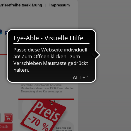
rrierefreiheitserklärung
Impressum
Seite drucken
0800-10 11 422
gebührenfreie Rufnummer
Versandkostenfrei
innerhalb Deutschlands bei einem
Mindestbestellwert von 13,99 Euro oder bei
Einsendung eines Kassenrezeptes
Details