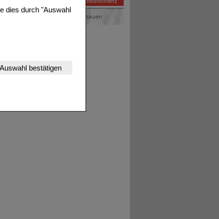
ie dies durch "Auswahl
nserer Website
Auswahl bestätigen
tet werden kann.
estalten,
rhaltensweisen (z.B.
nisse zugeschrittene
ng unserer Website
uf unserer Website aber
, dass Daten hierfür