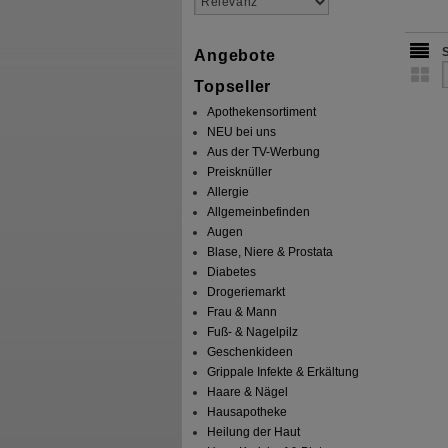
Angebote
Topseller
Apothekensortiment
NEU bei uns
Aus der TV-Werbung
Preisknüller
Allergie
Allgemeinbefinden
Augen
Blase, Niere & Prostata
Diabetes
Drogeriemarkt
Frau & Mann
Fuß- & Nagelpilz
Geschenkideen
Grippale Infekte & Erkältung
Haare & Nägel
Hausapotheke
Heilung der Haut