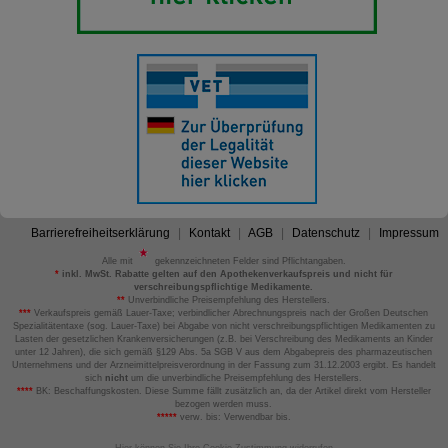
Barrierefreiheitserklärung
Kontakt
AGB
Datenschutz
Impressum
Alle mit
gekennzeichneten Felder sind Pflichtangaben.
*
inkl. MwSt. Rabatte gelten auf den Apothekenverkaufspreis und nicht für
verschreibungspflichtige Medikamente.
**
Unverbindliche Preisempfehlung des Herstellers.
***
Verkaufspreis gemäß Lauer-Taxe; verbindlicher Abrechnungspreis nach der Großen Deutschen
Spezialitätentaxe (sog. Lauer-Taxe) bei Abgabe von nicht verschreibungspflichtigen Medikamenten zu
Lasten der gesetzlichen Krankenversicherungen (z.B. bei Verschreibung des Medikaments an Kinder
unter 12 Jahren), die sich gemäß §129 Abs. 5a SGB V aus dem Abgabepreis des pharmazeutischen
Unternehmens und der Arzneimittelpreisverordnung in der Fassung zum 31.12.2003 ergibt. Es handelt
sich
nicht
um die unverbindliche Preisempfehlung des Herstellers.
****
BK: Beschaffungskosten. Diese Summe fällt zusätzlich an, da der Artikel direkt vom Hersteller
bezogen werden muss.
*****
verw. bis: Verwendbar bis.