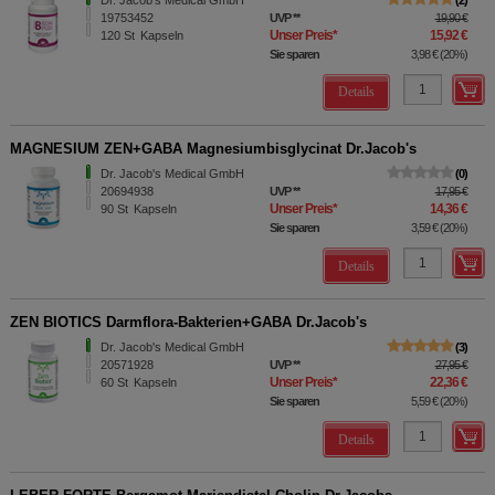
Dr. Jacob's Medical GmbH
2
19753452
UVP
**
19,90 €
Unser Preis
*
15,92 €
120
St
Kapseln
Sie sparen
3,98 €
(
20%
)
Details
MAGNESIUM ZEN+GABA Magnesiumbisglycinat Dr.Jacob's
Dr. Jacob's Medical GmbH
0
20694938
UVP
**
17,95 €
Unser Preis
*
14,36 €
90
St
Kapseln
Sie sparen
3,59 €
(
20%
)
Details
ZEN BIOTICS Darmflora-Bakterien+GABA Dr.Jacob's
Dr. Jacob's Medical GmbH
3
20571928
UVP
**
27,95 €
Unser Preis
*
22,36 €
60
St
Kapseln
Sie sparen
5,59 €
(
20%
)
Details