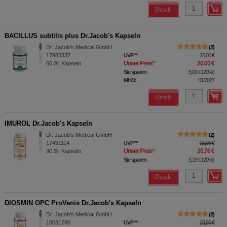
Details
BACILLUS subtilis plus Dr.Jacob's Kapseln
Dr. Jacob's Medical GmbH
2
17983337
UVP
**
25,00 €
Unser Preis
*
20,00 €
60
St
Kapseln
Sie sparen
5,00 €
(
20%
)
MHD:
01/2027
Details
IMUROL Dr.Jacob's Kapseln
Dr. Jacob's Medical GmbH
2
17491114
UVP
**
25,95 €
Unser Preis
*
20,76 €
90
St
Kapseln
Sie sparen
5,19 €
(
20%
)
Details
DIOSMIN OPC ProVenis Dr.Jacob's Kapseln
Dr. Jacob's Medical GmbH
2
18031780
UVP
**
29,95 €