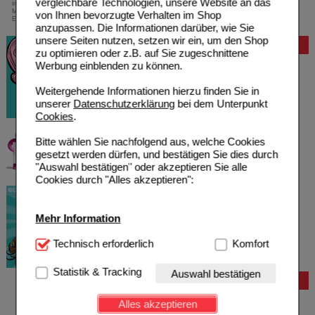
vergleichbare Technologien, unsere Website an das
innerhalb Deutschlands bei einem
Mindestbestellwert von 13,99 Euro oder bei
von Ihnen bevorzugte Verhalten im Shop
Einsendung eines Kassenrezeptes
anzupassen. Die Informationen darüber, wie Sie
unsere Seiten nutzen, setzen wir ein, um den Shop
Bewertung
zu optimieren oder z.B. auf Sie zugeschnittene
Werbung einblenden zu können.
Weitergehende Informationen hierzu finden Sie in
unserer
Datenschutzerklärung
bei dem Unterpunkt
Cookies
.
Bitte wählen Sie nachfolgend aus, welche Cookies
gesetzt werden dürfen, und bestätigen Sie dies durch
"Auswahl bestätigen" oder akzeptieren Sie alle
Cookies durch "Alles akzeptieren":
Mehr Information
Technisch Notwendig:
Technisch erforderlich
Hierbei handelt es sich um
Komfort
Cookies, die für die Grundfunktionen unserer
Website notwendig sind (z.B. Navigation, Warenkorb,
Statistik & Tracking
Auswahl bestätigen
Kundenkonto), weshalb auf diese nicht verzichtet
Bestellung
werden kann.
Hilfe zur Anmeldung
Alles akzeptieren
Hilfe zum Bestellvorgang