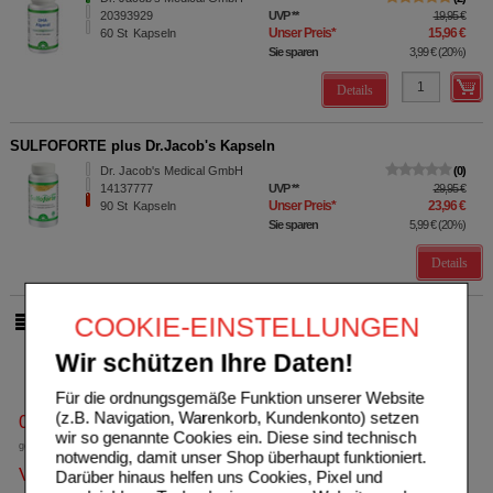
20393929
UVP
**
19,95 €
Unser Preis
*
15,96 €
60
St
Kapseln
Sie sparen
3,99 €
(
20%
)
Details
SULFOFORTE plus Dr.Jacob's Kapseln
Dr. Jacob's Medical GmbH
0
14137777
UVP
**
29,95 €
Unser Preis
*
23,96 €
90
St
Kapseln
Sie sparen
5,99 €
(
20%
)
Details
COOKIE-EINSTELLUNGEN
pro Seite
Wir schützen Ihre Daten!
Für die ordnungsgemäße Funktion unserer Website
(z.B. Navigation, Warenkorb, Kundenkonto) setzen
0800-10 11 422
wir so genannte Cookies ein. Diese sind technisch
gebührenfreie Rufnummer
notwendig, damit unser Shop überhaupt funktioniert.
Versandkostenfrei
Darüber hinaus helfen uns Cookies, Pixel und