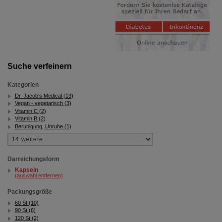
Suche verfeinern
Kategorien
Dr. Jacob's Medical (13)
Vegan - vegetarisch (3)
Vitamin C (2)
Vitamin B (2)
Beruhigung, Unruhe (1)
Darreichungsform
Kapseln
(auswahl entfernen)
Packungsgröße
60 St (10)
90 St (6)
120 St (2)