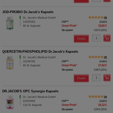
JOD-PROBIO Dr.Jacob's Kapseln
Dr. Jacob's Medical GmbH
3
14025363
UVP
**
22,50 €
Unser Preis
*
18,00 €
90
St
Kapseln
Sie sparen
4,50 €
(
20%
)
Details
QUERCETIN-PHOSPHOLIPID Dr.Jacob's Kapseln
Dr. Jacob's Medical GmbH
2
15246706
UVP
**
34,90 €
Unser Preis
*
27,92 €
60
St
Kapseln
Sie sparen
6,98 €
(
20%
)
Details
DR.JACOB'S OPC Synergie Kapseln
Dr. Jacob's Medical GmbH
2
01054469
UVP
**
32,90 €
Unser Preis
*
26,32 €
120
St
Kapseln
Sie sparen
6,58 €
(
20%
)