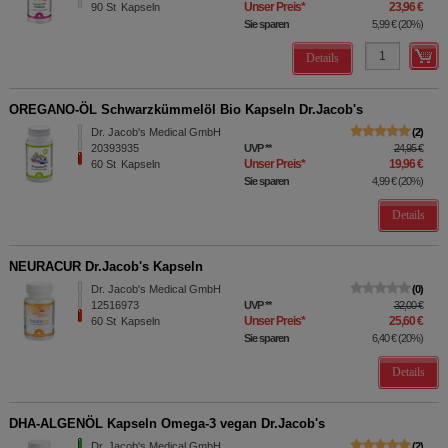
Unser Preis
*
23,96 €
90
St
Kapseln
Sie sparen
5,99 €
(
20%
)
Details
OREGANO-ÖL Schwarzkümmelöl Bio Kapseln Dr.Jacob's
Dr. Jacob's Medical GmbH
2
20393935
UVP
**
24,95 €
Unser Preis
*
19,96 €
60
St
Kapseln
Sie sparen
4,99 €
(
20%
)
Details
NEURACUR Dr.Jacob's Kapseln
Dr. Jacob's Medical GmbH
0
12516973
UVP
**
32,00 €
Unser Preis
*
25,60 €
60
St
Kapseln
Sie sparen
6,40 €
(
20%
)
Details
DHA-ALGENÖL Kapseln Omega-3 vegan Dr.Jacob's
Dr. Jacob's Medical GmbH
2