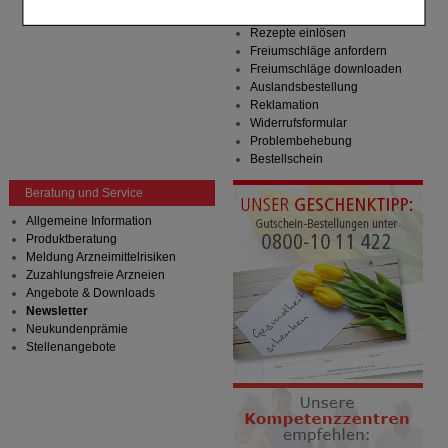
Komfort:
Diese Cookies werden genutzt um das
Zahlungsmöglichkeiten
Einkaufserlebnis noch ansprechender zu gestalten,
Rezepte einlösen
beispielsweise für die Wiedererkennung des
Freiumschläge anfordern
Besuchers oder unsere Seite an bevorzugte
Freiumschläge downloaden
Verhaltensweisen (z.B. Spracheinstellung)
Auslandsbestellung
anzupassen. Komfort-Cookies ermöglichen es uns
Reklamation
auch auf Ihre Bedürfnisse zugeschrittene Inhalte
Widerrufsformular
anzuzeigen und unser Partnerprogramm zu
Problembehebung
betreiben.
Bestellschein
Statistik & Tracking:
Hierüber lassen sich
Beratung und Service
Informationen über die Art und Weise der Nutzung
unserer Website sammeln, mit deren Hilfe wir unsere
Allgemeine Information
Website weiter für Sie optimieren können, den Inhalt
Produktberatung
auf unserer Website aber auch die Werbung auf
Meldung Arzneimittelrisiken
Drittseiten möglichst relevant für Sie zu gestalten.
Zuzahlungsfreie Arzneien
Bitte beachten Sie, dass Daten hierfür teilweise an
Angebote & Downloads
Dritte wie z.B. Google oder soziale Medien
Newsletter
übertragen werden.
Neukundenprämie
Stellenangebote