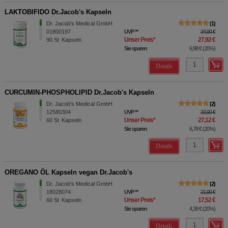
LAKTOBIFIDO Dr.Jacob's Kapseln
Dr. Jacob's Medical GmbH
1
01800197
UVP
**
34,90 €
Unser Preis
*
27,92 €
90
St
Kapseln
Sie sparen
6,98 €
(
20%
)
Details
CURCUMIN-PHOSPHOLIPID Dr.Jacob's Kapseln
Dr. Jacob's Medical GmbH
2
12580304
UVP
**
33,90 €
Unser Preis
*
27,12 €
60
St
Kapseln
Sie sparen
6,78 €
(
20%
)
Details
OREGANO ÖL Kapseln vegan Dr.Jacob's
Dr. Jacob's Medical GmbH
2
18028074
UVP
**
21,90 €
Unser Preis
*
17,52 €
60
St
Kapseln
Sie sparen
4,38 €
(
20%
)
Details