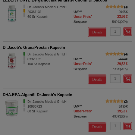
LEBER FORTE Bergamot Mariendistel Cholin Dr.Jacobs
Dr. Jacob's Medical GmbH
3
20361131
UVP
**
29,95 €
Unser Preis
*
23,96 €
60
St
Kapseln
Sie sparen
5,99 €
(
20%
)
Details
Dr.Jacob's GranaProstan Kapseln
Dr. Jacob's Medical GmbH
4
03320521
UVP
**
36,90 €
Unser Preis
*
29,52 €
100
St
Kapseln
Sie sparen
7,38 €
(
20%
)
Details
DHA-EPA-Algenöl Dr.Jacob's Kapseln
Dr. Jacob's Medical GmbH
3
10986723
UVP
**
24,90 €
Unser Preis
*
19,92 €
60
St
Kapseln
Sie sparen
4,98 €
(
20%
)
Details