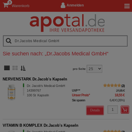
0
Anmelden
Warenkorb
Sie suchen nach:
„
Dr.Jacobs Medical GmbH
“
pro Seite
NERVENSTARK Dr.Jacob's Kapseln
Dr. Jacob's Medical GmbH
2
14399767
UVP
**
24,95 €
Unser Preis
*
18,55 €
100
St
Kapseln
Sie sparen
6,40 €
(
26%
)
Details
VITAMIN B KOMPLEX Dr.Jacob's Kapseln