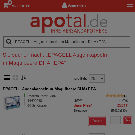
0
Anmelden
Warenkorb
Sie suchen nach:
„
EPACELL Augenkapseln
m.Maquibeere DHA+EPA
“
pro Seite
EPACELL Augenkapseln m.Maquibeere DHA+EPA
Pharma Peter GmbH
1
16400960
UVP
**
41,00 €
Unser Preis
*
25,39 €
60
St
Kapseln
Sie sparen
15,61 €
(
38%
)
Details