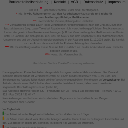
Barrierefreiheitserklärung
Kontakt
AGB
Datenschutz
Impressum
Alle mit
gekennzeichneten Felder sind Pflichtangaben.
*
inkl. MwSt. Rabatte gelten auf den Apothekenverkaufspreis und nicht für
verschreibungspflichtige Medikamente.
**
Unverbindliche Preisempfehlung des Herstellers.
***
Verkaufspreis gemäß Lauer-Taxe; verbindlicher Abrechnungspreis nach der Großen Deutschen
Spezialitätentaxe (sog. Lauer-Taxe) bei Abgabe von nicht verschreibungspflichtigen Medikamenten zu
Lasten der gesetzlichen Krankenversicherungen (z.B. bei Verschreibung des Medikaments an Kinder
unter 12 Jahren), die sich gemäß §129 Abs. 5a SGB V aus dem Abgabepreis des pharmazeutischen
Unternehmens und der Arzneimittelpreisverordnung in der Fassung zum 31.12.2003 ergibt. Es handelt
sich
nicht
um die unverbindliche Preisempfehlung des Herstellers.
****
BK: Beschaffungskosten. Diese Summe fällt zusätzlich an, da der Artikel direkt vom Hersteller
bezogen werden muss.
*****
verw. bis: Verwendbar bis.
Hier können Sie Ihre Cookie-Zustimmung widerrufen
Die angegebenen Preise beinhalten die gesetzlich vorgeschriebene Mehrwertsteuer. Der Versand
innerhalb Deutschlands ist versandkostenfrei bei einem Mindestbestellwert von 13,99 Euro. Bei
Sendungen ins Ausland fallen durch erhöhte Versicherungsgebühren Mehrkosten an
Versandkosten
Bei
Artikeln, die wir ausschließlich über den Hersteller beziehen können, fallen unter Umständen
sogenannte Beschaffungskosten an (siehe BK).
Bad Apotheke Henning Fichter e.K. - Frankfurter Str. 27 - 49214 Bad Rothenfelde - Tel 0800 / 10 11
422 - Fax 05424 / 21 64 47
Preisänderungen und Irrtümer sind vorbehalten. Abgabe nur in haushaltsüblichen Mengen.
Alle Angaben ohne Gewähr.
Verfügbarkeit:
Der Artikel ist in der Regel sofort lieferbar, in Einzelfällen bis zu 6 Tage.
Der Artikel muss direkt vom Hersteller bezogen werden. Daher kann es zu längeren Lieferzeiten und
ggf. Zusatzkosten (siehe BK) kommen. In diesem Fall werden Sie informiert.
Der Artikel ist derzeit nicht lieferbar.