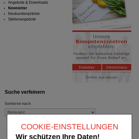
Angebote & Downloads
Newsletter
Neukundenprämie
Stellenangebote
Suche verfeinern
Sortieren nach
COOKIE-EINSTELLUNGEN
Wir schützen Ihre Daten!