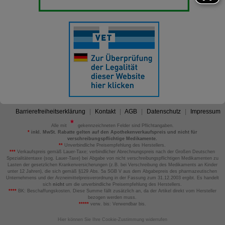
Barrierefreiheitserklärung
Kontakt
AGB
Datenschutz
Impressum
Alle mit
gekennzeichneten Felder sind Pflichtangaben.
*
inkl. MwSt. Rabatte gelten auf den Apothekenverkaufspreis und nicht für
verschreibungspflichtige Medikamente.
**
Unverbindliche Preisempfehlung des Herstellers.
***
Verkaufspreis gemäß Lauer-Taxe; verbindlicher Abrechnungspreis nach der Großen Deutschen
Spezialitätentaxe (sog. Lauer-Taxe) bei Abgabe von nicht verschreibungspflichtigen Medikamenten zu
Lasten der gesetzlichen Krankenversicherungen (z.B. bei Verschreibung des Medikaments an Kinder
unter 12 Jahren), die sich gemäß §129 Abs. 5a SGB V aus dem Abgabepreis des pharmazeutischen
Unternehmens und der Arzneimittelpreisverordnung in der Fassung zum 31.12.2003 ergibt. Es handelt
sich
nicht
um die unverbindliche Preisempfehlung des Herstellers.
****
BK: Beschaffungskosten. Diese Summe fällt zusätzlich an, da der Artikel direkt vom Hersteller
bezogen werden muss.
*****
verw. bis: Verwendbar bis.
Hier können Sie Ihre Cookie-Zustimmung widerrufen