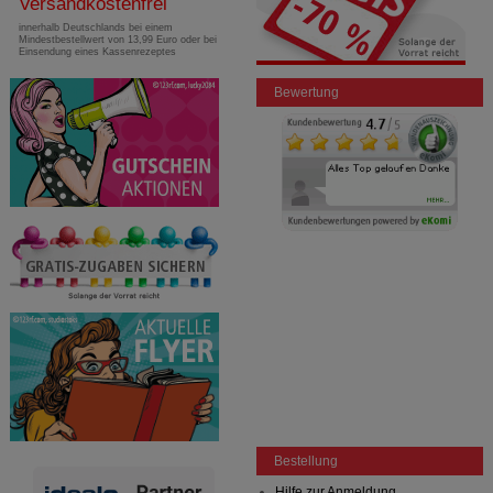
Versandkostenfrei
innerhalb Deutschlands bei einem
Mindestbestellwert von 13,99 Euro oder bei
Einsendung eines Kassenrezeptes
Bewertung
Bestellung
Hilfe zur Anmeldung