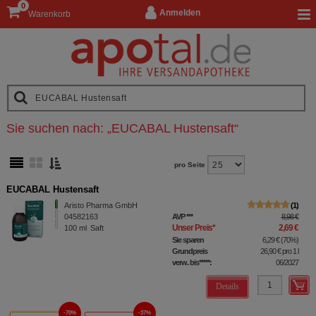
0
Anmelden
Warenkorb
Sie suchen nach:
„
EUCABAL Hustensaft
“
pro Seite
EUCABAL Hustensaft
Aristo Pharma GmbH
1
04582163
AVP
***
8,98 €
Unser Preis
*
2,69 €
100
ml
Saft
Sie sparen
6,29 €
(
70%
)
Grundpreis
26,90 €
pro 1 l
verw. bis*****:
06/2027
Details
70%
37%