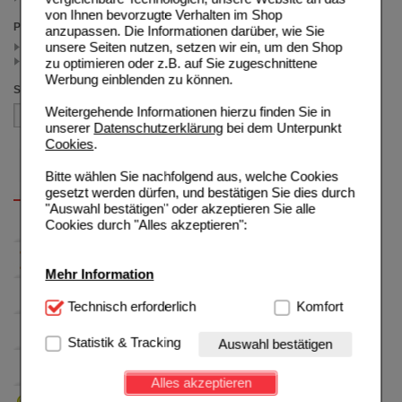
von Ihnen bevorzugte Verhalten im Shop
Preis
anzupassen. Die Informationen darüber, wie Sie
unsere Seiten nutzen, setzen wir ein, um den Shop
< 5.00 (1)
>= 5.00 (1)
zu optimieren oder z.B. auf Sie zugeschnittene
Werbung einblenden zu können.
Sortieren nach
Weitergehende Informationen hierzu finden Sie in
unserer
Datenschutzerklärung
bei dem Unterpunkt
Cookies
.
Bitte wählen Sie nachfolgend aus, welche Cookies
gesetzt werden dürfen, und bestätigen Sie dies durch
"Auswahl bestätigen" oder akzeptieren Sie alle
Cookies durch "Alles akzeptieren":
Mehr Information
Technisch Notwendig:
Technisch erforderlich
Hierbei handelt es sich um
Komfort
Cookies, die für die Grundfunktionen unserer
Website notwendig sind (z.B. Navigation, Warenkorb,
Statistik & Tracking
Auswahl bestätigen
Kundenkonto), weshalb auf diese nicht verzichtet
werden kann.
Alles akzeptieren