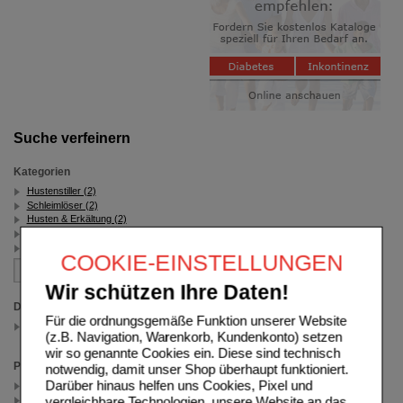
Suche verfeinern
Kategorien
Hustenstiller (2)
Schleimlöser (2)
Husten & Erkältung (2)
mit Thymian (2)
Hustenlöser (2)
COOKIE-EINSTELLUNGEN
Wir schützen Ihre Daten!
Darreichungsform
Für die ordnungsgemäße Funktion unserer Website
Saft
(z.B. Navigation, Warenkorb, Kundenkonto) setzen
(auswahl entfernen)
wir so genannte Cookies ein. Diese sind technisch
Packungsgröße
notwendig, damit unser Shop überhaupt funktioniert.
Darüber hinaus helfen uns Cookies, Pixel und
250 ml (1)
vergleichbare Technologien, unsere Website an das
100 ml (1)