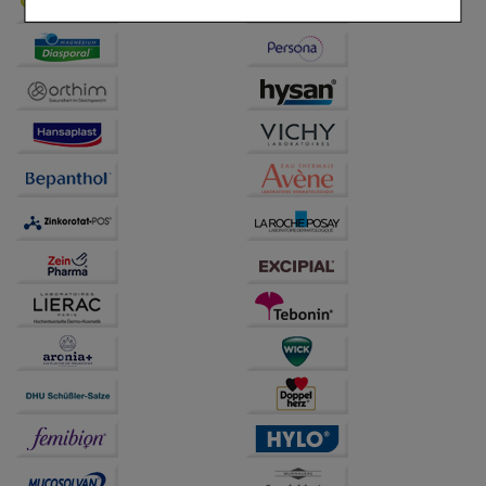
Komfort:
Diese Cookies werden genutzt um das
Einkaufserlebnis noch ansprechender zu gestalten,
beispielsweise für die Wiedererkennung des
Besuchers oder unsere Seite an bevorzugte
Verhaltensweisen (z.B. Spracheinstellung)
anzupassen. Komfort-Cookies ermöglichen es uns
auch auf Ihre Bedürfnisse zugeschrittene Inhalte
anzuzeigen und unser Partnerprogramm zu
betreiben.
Statistik & Tracking:
Hierüber lassen sich
Informationen über die Art und Weise der Nutzung
unserer Website sammeln, mit deren Hilfe wir unsere
Website weiter für Sie optimieren können, den Inhalt
auf unserer Website aber auch die Werbung auf
Drittseiten möglichst relevant für Sie zu gestalten.
Bitte beachten Sie, dass Daten hierfür teilweise an
Dritte wie z.B. Google oder soziale Medien
übertragen werden.