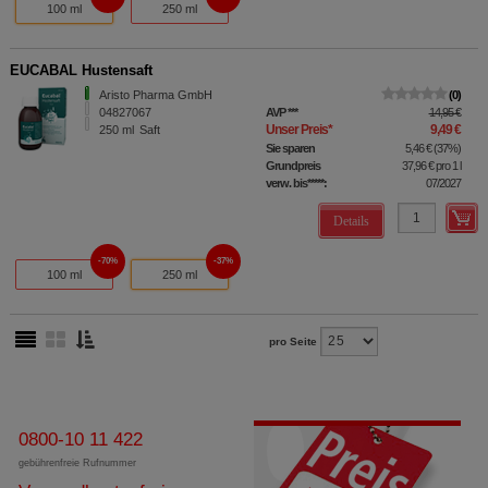
100 ml
250 ml
EUCABAL Hustensaft
Aristo Pharma GmbH
0
04827067
AVP
***
14,95 €
Unser Preis
*
9,49 €
250
ml
Saft
Sie sparen
5,46 €
(
37%
)
Grundpreis
37,96 €
pro 1 l
verw. bis*****:
07/2027
Details
70%
37%
100 ml
250 ml
pro Seite
0800-10 11 422
gebührenfreie Rufnummer