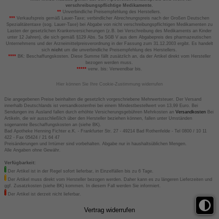
verschreibungspflichtige Medikamente.
**
Unverbindliche Preisempfehlung des Herstellers.
***
Verkaufspreis gemäß Lauer-Taxe; verbindlicher Abrechnungspreis nach der Großen Deutschen
Spezialitätentaxe (sog. Lauer-Taxe) bei Abgabe von nicht verschreibungspflichtigen Medikamenten zu
Lasten der gesetzlichen Krankenversicherungen (z.B. bei Verschreibung des Medikaments an Kinder
unter 12 Jahren), die sich gemäß §129 Abs. 5a SGB V aus dem Abgabepreis des pharmazeutischen
Unternehmens und der Arzneimittelpreisverordnung in der Fassung zum 31.12.2003 ergibt. Es handelt
sich
nicht
um die unverbindliche Preisempfehlung des Herstellers.
****
BK: Beschaffungskosten. Diese Summe fällt zusätzlich an, da der Artikel direkt vom Hersteller
bezogen werden muss.
*****
verw. bis: Verwendbar bis.
Hier können Sie Ihre Cookie-Zustimmung widerrufen
Die angegebenen Preise beinhalten die gesetzlich vorgeschriebene Mehrwertsteuer. Der Versand
innerhalb Deutschlands ist versandkostenfrei bei einem Mindestbestellwert von 13,99 Euro. Bei
Sendungen ins Ausland fallen durch erhöhte Versicherungsgebühren Mehrkosten an
Versandkosten
Bei
Artikeln, die wir ausschließlich über den Hersteller beziehen können, fallen unter Umständen
sogenannte Beschaffungskosten an (siehe BK).
Bad Apotheke Henning Fichter e.K. - Frankfurter Str. 27 - 49214 Bad Rothenfelde - Tel 0800 / 10 11
422 - Fax 05424 / 21 64 47
Preisänderungen und Irrtümer sind vorbehalten. Abgabe nur in haushaltsüblichen Mengen.
Alle Angaben ohne Gewähr.
Verfügbarkeit:
Der Artikel ist in der Regel sofort lieferbar, in Einzelfällen bis zu 6 Tage.
Der Artikel muss direkt vom Hersteller bezogen werden. Daher kann es zu längeren Lieferzeiten und
ggf. Zusatzkosten (siehe BK) kommen. In diesem Fall werden Sie informiert.
Der Artikel ist derzeit nicht lieferbar.
Vertrag widerrufen