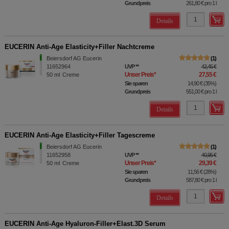
Grundpreis
261,80 €
pro 1 l
Details
EUCERIN Anti-Age Elasticity+Filler Nachtcreme
Beiersdorf AG Eucerin
1
11652964
UVP
**
42,45 €
Unser Preis
*
27,55 €
50
ml
Creme
Sie sparen
14,90 €
(
35%
)
Grundpreis
551,00 €
pro 1 l
Details
EUCERIN Anti-Age Elasticity+Filler Tagescreme
Beiersdorf AG Eucerin
1
11652958
UVP
**
40,95 €
Unser Preis
*
29,39 €
50
ml
Creme
Sie sparen
11,56 €
(
28%
)
Grundpreis
587,80 €
pro 1 l
Details
EUCERIN Anti-Age Hyaluron-Filler+Elast.3D Serum