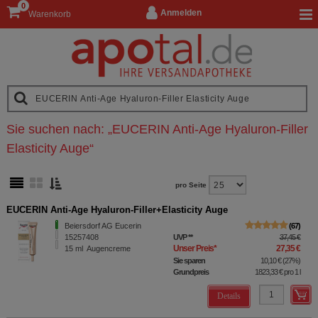
0
Anmelden
Warenkorb
Sie suchen nach:
„
EUCERIN Anti-Age Hyaluron-Filler
Elasticity Auge
“
pro Seite
EUCERIN Anti-Age Hyaluron-Filler+Elasticity Auge
Beiersdorf AG Eucerin
67
15257408
UVP
**
37,45 €
Unser Preis
*
27,35 €
15
ml
Augencreme
Sie sparen
10,10 €
(
27%
)
Grundpreis
1823,33 €
pro 1 l
Details