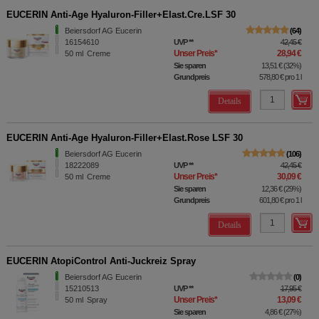
EUCERIN Anti-Age Hyaluron-Filler+Elast.Cre.LSF 30
Beiersdorf AG Eucerin
64
16154610
UVP
**
42,45 €
Unser Preis
*
28,94 €
50
ml
Creme
Sie sparen
13,51 €
(
32%
)
Grundpreis
578,80 €
pro 1 l
Details
EUCERIN Anti-Age Hyaluron-Filler+Elast.Rose LSF 30
Beiersdorf AG Eucerin
106
18222089
UVP
**
42,45 €
Unser Preis
*
30,09 €
50
ml
Creme
Sie sparen
12,36 €
(
29%
)
Grundpreis
601,80 €
pro 1 l
Details
EUCERIN AtopiControl Anti-Juckreiz Spray
Beiersdorf AG Eucerin
0
15210513
UVP
**
17,95 €
Unser Preis
*
13,09 €
50
ml
Spray
Sie sparen
4,86 €
(
27%
)