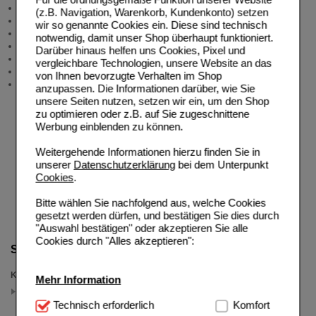
Produktberatung
(z.B. Navigation, Warenkorb, Kundenkonto) setzen
Meldung Arzneimittelrisiken
wir so genannte Cookies ein. Diese sind technisch
Zuzahlungsfreie Arzneien
notwendig, damit unser Shop überhaupt funktioniert.
Angebote & Downloads
Darüber hinaus helfen uns Cookies, Pixel und
Newsletter
vergleichbare Technologien, unsere Website an das
Neukundenprämie
von Ihnen bevorzugte Verhalten im Shop
Stellenangebote
anzupassen. Die Informationen darüber, wie Sie
unsere Seiten nutzen, setzen wir ein, um den Shop
zu optimieren oder z.B. auf Sie zugeschnittene
Werbung einblenden zu können.
Weitergehende Informationen hierzu finden Sie in
unserer
Datenschutzerklärung
bei dem Unterpunkt
Cookies
.
Bitte wählen Sie nachfolgend aus, welche Cookies
gesetzt werden dürfen, und bestätigen Sie dies durch
"Auswahl bestätigen" oder akzeptieren Sie alle
Cookies durch "Alles akzeptieren":
Suche verfeinern
Kategorien
Mehr Information
Eucerin 20%25 Gutschein
(auswahl entfernen)
Technisch Notwendig:
Technisch erforderlich
Hierbei handelt es sich um
Komfort