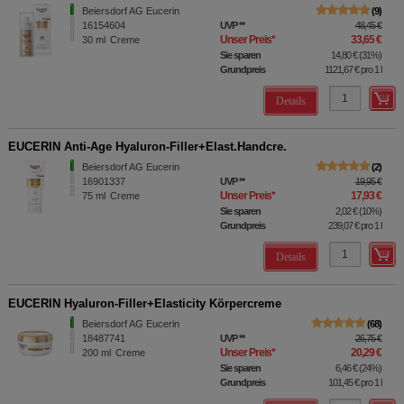
Beiersdorf AG Eucerin
9
16154604
UVP
**
48,45 €
Unser Preis
*
33,65 €
30
ml
Creme
Sie sparen
14,80 €
(
31%
)
Grundpreis
1121,67 €
pro 1 l
Details
EUCERIN Anti-Age Hyaluron-Filler+Elast.Handcre.
Beiersdorf AG Eucerin
2
16901337
UVP
**
19,95 €
Unser Preis
*
17,93 €
75
ml
Creme
Sie sparen
2,02 €
(
10%
)
Grundpreis
239,07 €
pro 1 l
Details
EUCERIN Hyaluron-Filler+Elasticity Körpercreme
Beiersdorf AG Eucerin
68
18487741
UVP
**
26,75 €
Unser Preis
*
20,29 €
200
ml
Creme
Sie sparen
6,46 €
(
24%
)
Grundpreis
101,45 €
pro 1 l