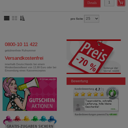
Details
pro Seite
0800-10 11 422
gebührenfreie Rufnummer
Versandkostenfrei
innerhalb Deutschlands bei einem
Mindestbestellwert von 13,99 Euro oder bei
Einsendung eines Kassenrezeptes
Bewertung