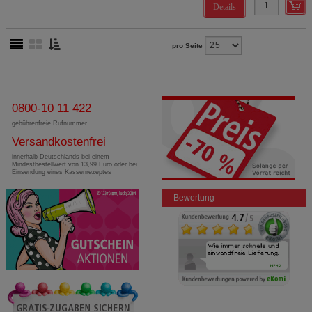
Details
pro Seite
0800-10 11 422
gebührenfreie Rufnummer
Versandkostenfrei
innerhalb Deutschlands bei einem
Mindestbestellwert von 13,99 Euro oder bei
Einsendung eines Kassenrezeptes
Bewertung