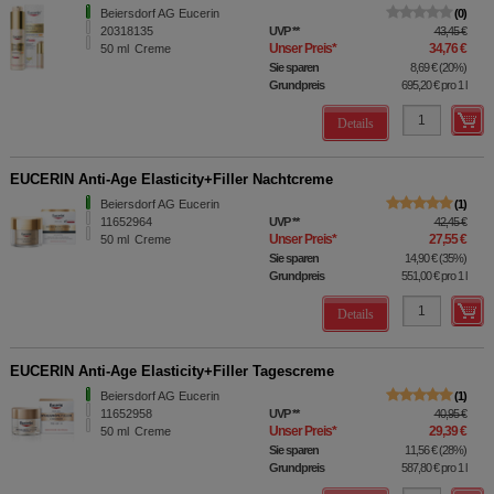
Beiersdorf AG Eucerin
0
20318135
UVP
**
43,45 €
Unser Preis
*
34,76 €
50
ml
Creme
Sie sparen
8,69 €
(
20%
)
Grundpreis
695,20 €
pro 1 l
Details
EUCERIN Anti-Age Elasticity+Filler Nachtcreme
Beiersdorf AG Eucerin
1
11652964
UVP
**
42,45 €
Unser Preis
*
27,55 €
50
ml
Creme
Sie sparen
14,90 €
(
35%
)
Grundpreis
551,00 €
pro 1 l
Details
EUCERIN Anti-Age Elasticity+Filler Tagescreme
Beiersdorf AG Eucerin
1
11652958
UVP
**
40,95 €
Unser Preis
*
29,39 €
50
ml
Creme
Sie sparen
11,56 €
(
28%
)
Grundpreis
587,80 €
pro 1 l