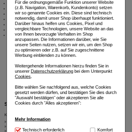
Für die ordnungsgemäße Funktion unserer Website
Produktberatung
(z.B. Navigation, Warenkorb, Kundenkonto) setzen
Meldung Arzneimittelrisiken
wir so genannte Cookies ein. Diese sind technisch
Zuzahlungsfreie Arzneien
notwendig, damit unser Shop überhaupt funktioniert.
Angebote & Downloads
Darüber hinaus helfen uns Cookies, Pixel und
Newsletter
vergleichbare Technologien, unsere Website an das
Neukundenprämie
von Ihnen bevorzugte Verhalten im Shop
Stellenangebote
anzupassen. Die Informationen darüber, wie Sie
unsere Seiten nutzen, setzen wir ein, um den Shop
zu optimieren oder z.B. auf Sie zugeschnittene
Werbung einblenden zu können.
Weitergehende Informationen hierzu finden Sie in
unserer
Datenschutzerklärung
bei dem Unterpunkt
Cookies
.
Bitte wählen Sie nachfolgend aus, welche Cookies
gesetzt werden dürfen, und bestätigen Sie dies durch
"Auswahl bestätigen" oder akzeptieren Sie alle
Cookies durch "Alles akzeptieren":
Suche verfeinern
Kategorien
Mehr Information
Eucerin 20 %25 Rabattcode (9)
Anti-Age Hyaluron-Filler + Elasticity (8)
Technisch Notwendig:
Technisch erforderlich
Hierbei handelt es sich um
Komfort
eucerin5 (7)