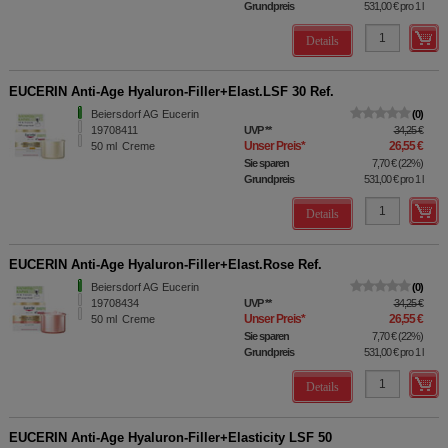
Grundpreis
531,00 €
pro 1 l
Details
EUCERIN Anti-Age Hyaluron-Filler+Elast.LSF 30 Ref.
Beiersdorf AG Eucerin
0
19708411
UVP
**
34,25 €
Unser Preis
*
26,55 €
50
ml
Creme
Sie sparen
7,70 €
(
22%
)
Grundpreis
531,00 €
pro 1 l
Details
EUCERIN Anti-Age Hyaluron-Filler+Elast.Rose Ref.
Beiersdorf AG Eucerin
0
19708434
UVP
**
34,25 €
Unser Preis
*
26,55 €
50
ml
Creme
Sie sparen
7,70 €
(
22%
)
Grundpreis
531,00 €
pro 1 l
Details
EUCERIN Anti-Age Hyaluron-Filler+Elasticity LSF 50