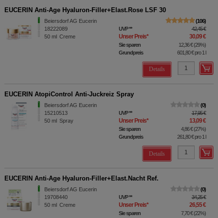
EUCERIN Anti-Age Hyaluron-Filler+Elast.Rose LSF 30
Beiersdorf AG Eucerin
106
18222089
UVP
**
42,45 €
Unser Preis
*
30,09 €
50
ml
Creme
Sie sparen
12,36 €
(
29%
)
Grundpreis
601,80 €
pro 1 l
Details
EUCERIN AtopiControl Anti-Juckreiz Spray
Beiersdorf AG Eucerin
0
15210513
UVP
**
17,95 €
Unser Preis
*
13,09 €
50
ml
Spray
Sie sparen
4,86 €
(
27%
)
Grundpreis
261,80 €
pro 1 l
Details
EUCERIN Anti-Age Hyaluron-Filler+Elast.Nacht Ref.
Beiersdorf AG Eucerin
0
19708440
UVP
**
34,25 €
Unser Preis
*
26,55 €
50
ml
Creme
Sie sparen
7,70 €
(
22%
)