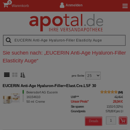
0
Anmelden
Warenkorb
Sie suchen nach:
„
EUCERIN Anti-Age Hyaluron-Filler
Elasticity Auge
“
pro Seite
EUCERIN Anti-Age Hyaluron-Filler+Elast.Cre.LSF 30
Beiersdorf AG Eucerin
64
16154610
UVP
**
42,45 €
Unser Preis
*
28,94 €
50
ml
Creme
Sie sparen
13,51 €
(
32%
)
Grundpreis
578,80 €
pro 1 l
Details