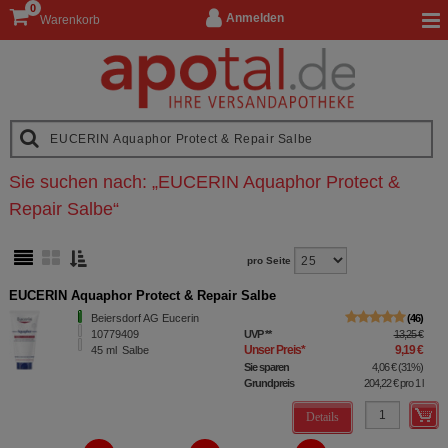
0
Anmelden
Warenkorb
Sie suchen nach:
„
EUCERIN Aquaphor Protect &
Repair Salbe
“
pro Seite
EUCERIN Aquaphor Protect & Repair Salbe
Beiersdorf AG Eucerin
46
10779409
UVP
**
13,25 €
Unser Preis
*
9,19 €
45
ml
Salbe
Sie sparen
4,06 €
(
31%
)
Grundpreis
204,22 €
pro 1 l
Details