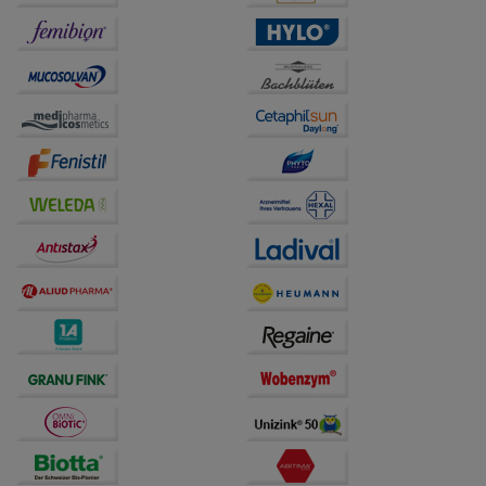
Informationen über die Art und Weise der Nutzung
unserer Website sammeln, mit deren Hilfe wir unsere
Website weiter für Sie optimieren können, den Inhalt
auf unserer Website aber auch die Werbung auf
Drittseiten möglichst relevant für Sie zu gestalten.
Bitte beachten Sie, dass Daten hierfür teilweise an
Dritte wie z.B. Google oder soziale Medien
übertragen werden.