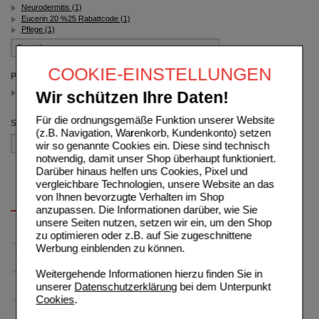
Neurodermitis (1)
Eucerin 20 %25 Rabattcode (1)
Pflege (1)
COOKIE-EINSTELLUNGEN
Packungsgröße
45 ml
Wir schützen Ihre Daten!
(auswahl entfernen)
Für die ordnungsgemäße Funktion unserer Website
Sortieren nach
(z.B. Navigation, Warenkorb, Kundenkonto) setzen
wir so genannte Cookies ein. Diese sind technisch
notwendig, damit unser Shop überhaupt funktioniert.
Darüber hinaus helfen uns Cookies, Pixel und
vergleichbare Technologien, unsere Website an das
von Ihnen bevorzugte Verhalten im Shop
anzupassen. Die Informationen darüber, wie Sie
unsere Seiten nutzen, setzen wir ein, um den Shop
zu optimieren oder z.B. auf Sie zugeschnittene
Werbung einblenden zu können.
Weitergehende Informationen hierzu finden Sie in
unserer
Datenschutzerklärung
bei dem Unterpunkt
Cookies
.