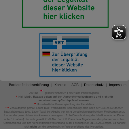
Barrierefreiheitserklärung
Kontakt
AGB
Datenschutz
Impressum
Alle mit
gekennzeichneten Felder sind Pflichtangaben.
*
inkl. MwSt. Rabatte gelten auf den Apothekenverkaufspreis und nicht für
verschreibungspflichtige Medikamente.
**
Unverbindliche Preisempfehlung des Herstellers.
***
Verkaufspreis gemäß Lauer-Taxe; verbindlicher Abrechnungspreis nach der Großen Deutschen
Spezialitätentaxe (sog. Lauer-Taxe) bei Abgabe von nicht verschreibungspflichtigen Medikamenten zu
Lasten der gesetzlichen Krankenversicherungen (z.B. bei Verschreibung des Medikaments an Kinder
unter 12 Jahren), die sich gemäß §129 Abs. 5a SGB V aus dem Abgabepreis des pharmazeutischen
Unternehmens und der Arzneimittelpreisverordnung in der Fassung zum 31.12.2003 ergibt. Es handelt
sich
nicht
um die unverbindliche Preisempfehlung des Herstellers.