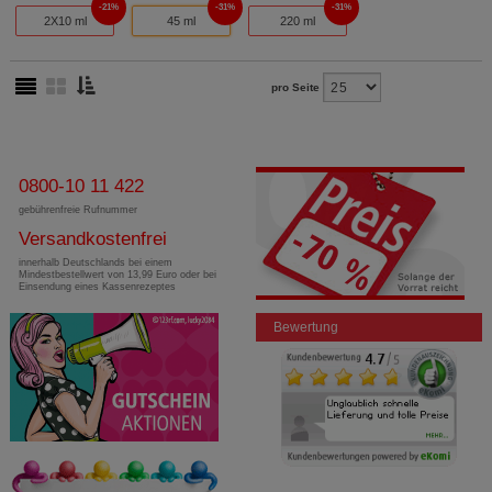
21%
31%
31%
2X10 ml
45 ml
220 ml
pro Seite
0800-10 11 422
gebührenfreie Rufnummer
Versandkostenfrei
innerhalb Deutschlands bei einem
Mindestbestellwert von 13,99 Euro oder bei
Einsendung eines Kassenrezeptes
Bewertung