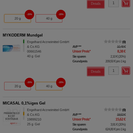
Details
20%
20%
20 g
40 g
MYKODERM Mundgel
Engelhard Arzneimittel GmbH
0
& Co.KG
AVP
***
10,48 €
Unser Preis
*
8,38 €
00661546
40
g
Gel
Sie sparen
2,10 €
(
20%
)
Grundpreis
209,50 €
pro 1 kg
Details
20%
20%
20 g
40 g
MICASAL 0,1%iges Gel
Engelhard Arzneimittel GmbH
0
& Co.KG
AVP
***
19,53 €
Unser Preis
*
15,62 €
19899210
25
g
Gel
Sie sparen
3,91 €
(
20%
)
Grundpreis
624,80 €
pro 1 kg