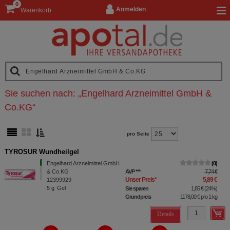
0
Anmelden
Warenkorb
Sie suchen nach:
„
Engelhard Arzneimittel GmbH &
Co.KG
“
pro Seite
TYROSUR Wundheilgel
Engelhard Arzneimittel GmbH
0
& Co.KG
AVP
***
7,74 €
Unser Preis
*
5,89 €
12399929
5
g
Gel
Sie sparen
1,85 €
(
24%
)
Grundpreis
1178,00 €
pro 1 kg
Details