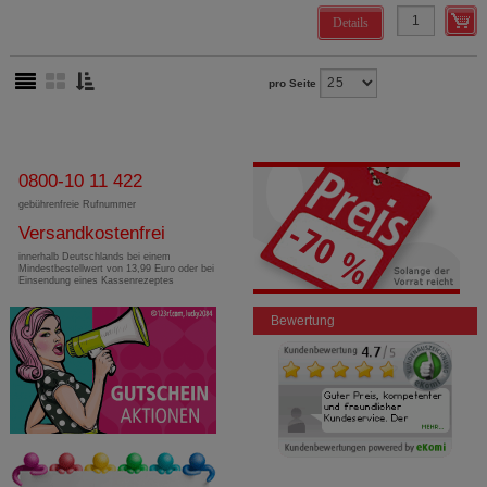
Details
pro Seite
0800-10 11 422
gebührenfreie Rufnummer
Versandkostenfrei
innerhalb Deutschlands bei einem
Mindestbestellwert von 13,99 Euro oder bei
Einsendung eines Kassenrezeptes
Bewertung