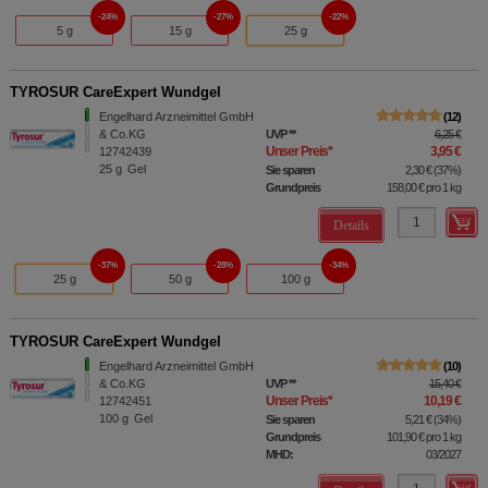
24%
27%
22%
5 g
15 g
25 g
TYROSUR CareExpert Wundgel
Engelhard Arzneimittel GmbH
12
& Co.KG
UVP
**
6,25 €
Unser Preis
*
3,95 €
12742439
25
g
Gel
Sie sparen
2,30 €
(
37%
)
Grundpreis
158,00 €
pro 1 kg
Details
37%
28%
34%
25 g
50 g
100 g
TYROSUR CareExpert Wundgel
Engelhard Arzneimittel GmbH
10
& Co.KG
UVP
**
15,40 €
Unser Preis
*
10,19 €
12742451
100
g
Gel
Sie sparen
5,21 €
(
34%
)
Grundpreis
101,90 €
pro 1 kg
MHD:
03/2027