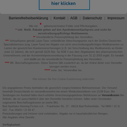
Barrierefreiheitserklärung
Kontakt
AGB
Datenschutz
Impressum
Alle mit
gekennzeichneten Felder sind Pflichtangaben.
*
inkl. MwSt. Rabatte gelten auf den Apothekenverkaufspreis und nicht für
verschreibungspflichtige Medikamente.
**
Unverbindliche Preisempfehlung des Herstellers.
***
Verkaufspreis gemäß Lauer-Taxe; verbindlicher Abrechnungspreis nach der Großen Deutschen
Spezialitätentaxe (sog. Lauer-Taxe) bei Abgabe von nicht verschreibungspflichtigen Medikamenten zu
Lasten der gesetzlichen Krankenversicherungen (z.B. bei Verschreibung des Medikaments an Kinder
unter 12 Jahren), die sich gemäß §129 Abs. 5a SGB V aus dem Abgabepreis des pharmazeutischen
Unternehmens und der Arzneimittelpreisverordnung in der Fassung zum 31.12.2003 ergibt. Es handelt
sich
nicht
um die unverbindliche Preisempfehlung des Herstellers.
****
BK: Beschaffungskosten. Diese Summe fällt zusätzlich an, da der Artikel direkt vom Hersteller
bezogen werden muss.
*****
verw. bis: Verwendbar bis.
Hier können Sie Ihre Cookie-Zustimmung widerrufen
Die angegebenen Preise beinhalten die gesetzlich vorgeschriebene Mehrwertsteuer. Der Versand
innerhalb Deutschlands ist versandkostenfrei bei einem Mindestbestellwert von 13,99 Euro. Bei
Sendungen ins Ausland fallen durch erhöhte Versicherungsgebühren Mehrkosten an
Versandkosten
Bei
Artikeln, die wir ausschließlich über den Hersteller beziehen können, fallen unter Umständen
sogenannte Beschaffungskosten an (siehe BK).
Bad Apotheke Henning Fichter e.K. - Frankfurter Str. 27 - 49214 Bad Rothenfelde - Tel 0800 / 10 11
422 - Fax 05424 / 21 64 47
Preisänderungen und Irrtümer sind vorbehalten. Abgabe nur in haushaltsüblichen Mengen.
Alle Angaben ohne Gewähr.
Verfügbarkeit: