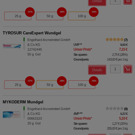
Details
37%
28%
34%
25 g
50 g
100 g
TYROSUR CareExpert Wundgel
Engelhard Arzneimittel GmbH
7
& Co.KG
UVP
**
9,90 €
Unser Preis
*
7,15 €
12742445
50
g
Gel
Sie sparen
2,75 €
(
28%
)
Grundpreis
143,00 €
pro 1 kg
Details
37%
28%
34%
25 g
50 g
100 g
MYKODERM Mundgel
Engelhard Arzneimittel GmbH
0
& Co.KG
AVP
***
6,37 €
Unser Preis
*
5,10 €
00661523
20
g
Gel
Sie sparen
1,27 €
(
20%
)
Grundpreis
255,00 €
pro 1 kg