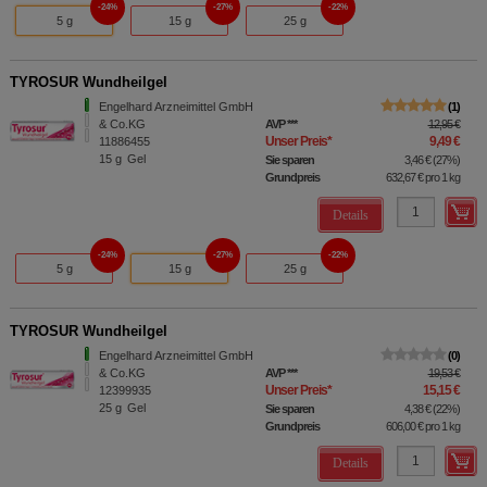
24%
27%
22%
5 g
15 g
25 g
TYROSUR Wundheilgel
Engelhard Arzneimittel GmbH
1
& Co.KG
AVP
***
12,95 €
Unser Preis
*
9,49 €
11886455
15
g
Gel
Sie sparen
3,46 €
(
27%
)
Grundpreis
632,67 €
pro 1 kg
Details
24%
27%
22%
5 g
15 g
25 g
TYROSUR Wundheilgel
Engelhard Arzneimittel GmbH
0
& Co.KG
AVP
***
19,53 €
Unser Preis
*
15,15 €
12399935
25
g
Gel
Sie sparen
4,38 €
(
22%
)
Grundpreis
606,00 €
pro 1 kg
Details