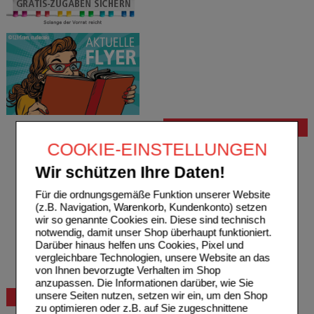
Bestellung
COOKIE-EINSTELLUNGEN
Hilfe zur Anmeldung
Hilfe zum Bestellvorgang
Wir schützen Ihre Daten!
Zahlungsmöglichkeiten
Rezepte einlösen
Für die ordnungsgemäße Funktion unserer Website
Freiumschläge anfordern
(z.B. Navigation, Warenkorb, Kundenkonto) setzen
Freiumschläge downloaden
wir so genannte Cookies ein. Diese sind technisch
Auslandsbestellung
notwendig, damit unser Shop überhaupt funktioniert.
Reklamation
Darüber hinaus helfen uns Cookies, Pixel und
Widerrufsformular
vergleichbare Technologien, unsere Website an das
Problembehebung
von Ihnen bevorzugte Verhalten im Shop
Bestellschein
anzupassen. Die Informationen darüber, wie Sie
unsere Seiten nutzen, setzen wir ein, um den Shop
Beratung und Service
zu optimieren oder z.B. auf Sie zugeschnittene