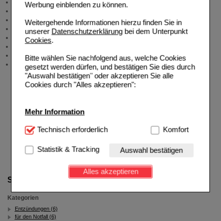
Allgemeine Information
Werbung einblenden zu können.
Produktberatung
Meldung Arzneimittelrisiken
Weitergehende Informationen hierzu finden Sie in
Zuzahlungsfreie Arzneien
unserer
Datenschutzerklärung
bei dem Unterpunkt
Angebote & Downloads
Cookies
.
Newsletter
Neukundenprämie
Bitte wählen Sie nachfolgend aus, welche Cookies
Stellenangebote
gesetzt werden dürfen, und bestätigen Sie dies durch
"Auswahl bestätigen" oder akzeptieren Sie alle
Cookies durch "Alles akzeptieren":
Mehr Information
Technisch Notwendig:
Technisch erforderlich
Hierbei handelt es sich um
Komfort
Cookies, die für die Grundfunktionen unserer
Website notwendig sind (z.B. Navigation, Warenkorb,
Statistik & Tracking
Auswahl bestätigen
Kundenkonto), weshalb auf diese nicht verzichtet
werden kann.
Alles akzeptieren
Suche verfeinern
Komfort:
Diese Cookies werden genutzt um das
Einkaufserlebnis noch ansprechender zu gestalten,
Kategorien
beispielsweise für die Wiedererkennung des
Besuchers oder unsere Seite an bevorzugte
Entzündungen (6)
für den Notfall (6)
Verhaltensweisen (z.B. Spracheinstellung)