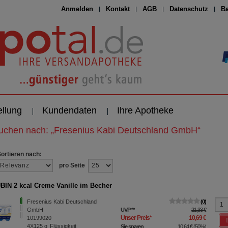
Anmelden
Kontakt
AGB
Datenschutz
Ba
ellung
Kundendaten
Ihre Apotheke
suchen nach:
„
Fresenius Kabi Deutschland GmbH
“
Sortieren nach:
pro Seite
IN 2 kcal Creme Vanille im Becher
Fresenius Kabi Deutschland
0
GmbH
UVP
**
21,33 €
Unser Preis
*
10,69 €
10199020
4X125
g
Flüssigkeit
Sie sparen
10,64 €
(
50%
)