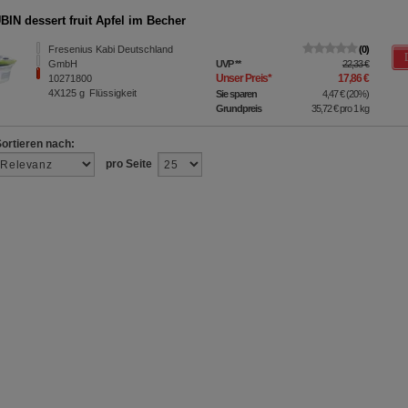
e z.B. Google oder soziale Medien übertragen werden.
IN dessert fruit Apfel im Becher
Fresenius Kabi Deutschland
0
GmbH
UVP
**
22,33 €
Unser Preis
*
17,86 €
10271800
4X125
g
Flüssigkeit
Sie sparen
4,47 €
(
20%
)
Grundpreis
35,72 €
pro 1 kg
Sortieren nach:
pro Seite