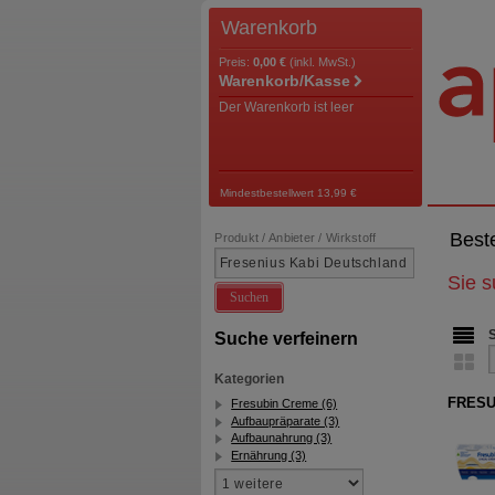
Warenkorb
Preis:
0,00 €
(inkl. MwSt.)
Warenkorb/Kasse
Der Warenkorb ist leer
Mindestbestellwert 13,99 €
Best
Produkt / Anbieter / Wirkstoff
Sie 
Suchen
Suche verfeinern
Kategorien
FRESUB
Fresubin Creme (6)
Aufbaupräparate (3)
Aufbaunahrung (3)
Ernährung (3)