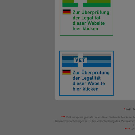
*
inkl. 
***
Verkaufspreis gemäß Lauer-Taxe; verbindlicher Abrech
Krankenversicherungen (z.B. bei Verschreibung des Medikamen
F
****
BK: