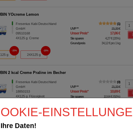
BIN YOcreme Lemon
Fresenius Kabi Deutschland
1
GmbH
UVP
**
21,33 €
Unser Preis
*
17,06 €
09510168
4X125
g
Creme
Sie sparen
4,27 €
(
20%
)
Grundpreis
34,12 €
pro 1 kg
20%
20%
125 g
24X125 g
IN 2 kcal Creme Praline im Becher
Fresenius Kabi Deutschland
0
GmbH
UVP
**
21,33 €
Unser Preis
*
10,69 €
18850153
4X125
g
Flüssigkeit
Sie sparen
10,64 €
(
50%
)
Grundpreis
21,38 €
pro 1 kg
OOKIE-EINSTELLUNG
50%
59%
125 g
24X125 g
Ihre Daten!
IN YOcreme Aprikose Pfirsich