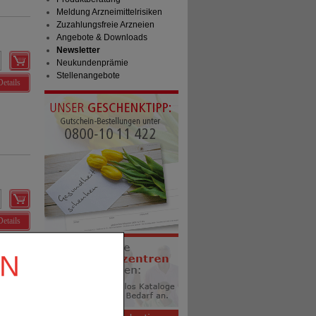
Meldung Arzneimittelrisiken
Zuzahlungsfreie Arzneien
Angebote & Downloads
Newsletter
Neukundenprämie
Stellenangebote
Details
Details
EN