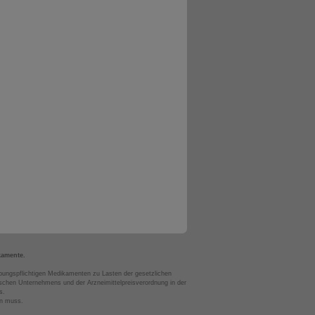
kamente.
bungspflichtigen Medikamenten zu Lasten der gesetzlichen
chen Unternehmens und der Arzneimittelpreisverordnung in der
s.
en muss.