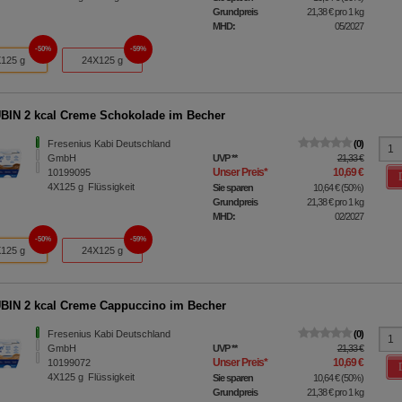
Grundpreis
21,38 €
pro 1 kg
MHD:
05/2027
50%
59%
125 g
24X125 g
IN 2 kcal Creme Schokolade im Becher
Fresenius Kabi Deutschland
0
GmbH
UVP
**
21,33 €
Unser Preis
*
10,69 €
10199095
4X125
g
Flüssigkeit
Sie sparen
10,64 €
(
50%
)
Grundpreis
21,38 €
pro 1 kg
MHD:
02/2027
50%
59%
125 g
24X125 g
IN 2 kcal Creme Cappuccino im Becher
Fresenius Kabi Deutschland
0
GmbH
UVP
**
21,33 €
Unser Preis
*
10,69 €
10199072
4X125
g
Flüssigkeit
Sie sparen
10,64 €
(
50%
)
Grundpreis
21,38 €
pro 1 kg