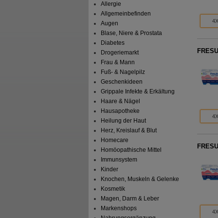
Allergie
Allgemeinbefinden
4X
Augen
Blase, Niere & Prostata
Diabetes
FRESUB
Drogeriemarkt
Frau & Mann
Fuß- & Nagelpilz
Geschenkideen
Grippale Infekte & Erkältung
Haare & Nägel
Hausapotheke
4X
Heilung der Haut
Herz, Kreislauf & Blut
Homecare
FRESU
Homöopathische Mittel
Immunsystem
Kinder
Knochen, Muskeln & Gelenke
Kosmetik
Magen, Darm & Leber
Markenshops
4X