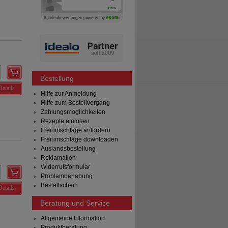
Bestellung
Details
Hilfe zur Anmeldung
Hilfe zum Bestellvorgang
Zahlungsmöglichkeiten
Rezepte einlösen
Freiumschläge anfordern
Freiumschläge downloaden
Auslandsbestellung
Reklamation
Widerrufsformular
Problembehebung
Bestellschein
Details
Beratung und Service
Allgemeine Information
Produktberatung