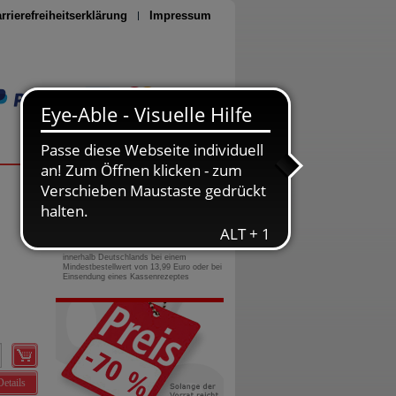
rrierefreiheitserklärung
Impressum
Seite drucken
0800-10 11 422
gebührenfreie Rufnummer
Versandkostenfrei
innerhalb Deutschlands bei einem
Mindestbestellwert von 13,99 Euro oder bei
Einsendung eines Kassenrezeptes
Details