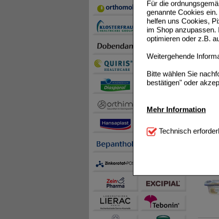
Für die ordnungsgemäß
genannte Cookies ein. 
helfen uns Cookies, P
im Shop anzupassen. D
optimieren oder z.B. 
Weitergehende Informat
4X
Bitte wählen Sie nach
bestätigen" oder akzep
FRESUB
Mehr Information
Technisch Notwendi
Technisch erforder
notwendig sind (z.B. N
Komfort:
Diese Cookie
FRESUB
beispielsweise für di
Spracheinstellung) an
Inhalte anzuzeigen un
Statistik & Tracking:
H
sammeln, mit deren Hil
auch die Werbung auf Dr