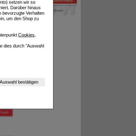
to) setzen wir so
niert. Darüber hinaus
Details
n bevorzugte Verhalten
ein, um den Shop zu
terpunkt
Cookies
.
ie dies durch "Auswahl
Details
nserer Website
Auswahl bestätigen
tet werden kann.
estalten,
rhaltensweisen (z.B.
nisse zugeschrittene
Details
ng unserer Website
uf unserer Website aber
, dass Daten hierfür