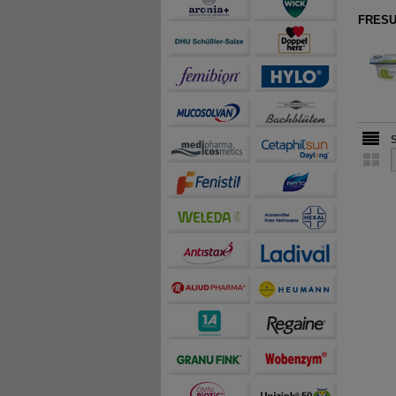
teilweise an Dritte wi
FRESUB