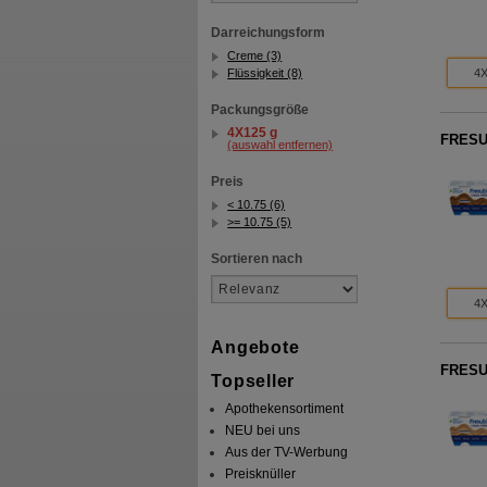
Darreichungsform
Creme (3)
Flüssigkeit (8)
4X
Packungsgröße
4X125 g
FRESUB
(auswahl entfernen)
Preis
< 10.75 (6)
>= 10.75 (5)
Sortieren nach
4X
Angebote
FRESUB
Topseller
Apothekensortiment
NEU bei uns
Aus der TV-Werbung
Preisknüller