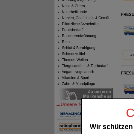
Nahrungsergänzung
Nase & Ohren
Naturheilkunde
FRESU
Nerven, Gedächtnis & Gemüt
Pflanzliche Arzneimittel
Praxisbedarf
Raucherentwöhnung
Reise
Schlaf & Beruhigung
Schmerzmittel
4X
Themen-Welten
Tiergesundheit & Tierbedarf
Vegan - vegetarisch
FRESUB
Vitamine & Sport
Zahn- & Mundpflege
C
4X
Wir schützen 
FRESUB