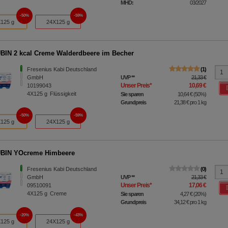
MHD:
03/2027
50%
59%
125 g
24X125 g
IN 2 kcal Creme Walderdbeere im Becher
Fresenius Kabi Deutschland
1
GmbH
UVP
**
21,33 €
Unser Preis
*
10,69 €
10199043
4X125
g
Flüssigkeit
Sie sparen
10,64 €
(
50%
)
Grundpreis
21,38 €
pro 1 kg
50%
59%
125 g
24X125 g
BIN YOcreme Himbeere
Fresenius Kabi Deutschland
0
GmbH
UVP
**
21,33 €
Unser Preis
*
17,06 €
09510091
4X125
g
Creme
Sie sparen
4,27 €
(
20%
)
Grundpreis
34,12 €
pro 1 kg
20%
43%
125 g
24X125 g