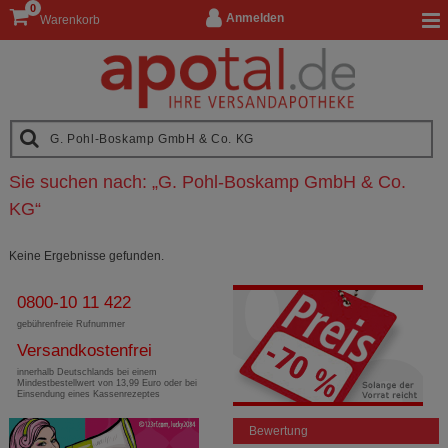
0
Anmelden
Warenkorb
Sie suchen nach:
„
G. Pohl-Boskamp GmbH & Co.
KG
“
Keine Ergebnisse gefunden.
0800-10 11 422
gebührenfreie Rufnummer
Versandkostenfrei
innerhalb Deutschlands bei einem
Mindestbestellwert von 13,99 Euro oder bei
Einsendung eines Kassenrezeptes
Bewertung