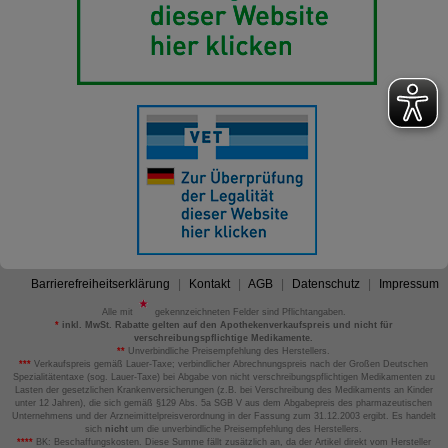
Barrierefreiheitserklärung
Kontakt
AGB
Datenschutz
Impressum
Alle mit
gekennzeichneten Felder sind Pflichtangaben.
*
inkl. MwSt. Rabatte gelten auf den Apothekenverkaufspreis und nicht für
verschreibungspflichtige Medikamente.
**
Unverbindliche Preisempfehlung des Herstellers.
***
Verkaufspreis gemäß Lauer-Taxe; verbindlicher Abrechnungspreis nach der Großen Deutschen
Spezialitätentaxe (sog. Lauer-Taxe) bei Abgabe von nicht verschreibungspflichtigen Medikamenten zu
Lasten der gesetzlichen Krankenversicherungen (z.B. bei Verschreibung des Medikaments an Kinder
unter 12 Jahren), die sich gemäß §129 Abs. 5a SGB V aus dem Abgabepreis des pharmazeutischen
Unternehmens und der Arzneimittelpreisverordnung in der Fassung zum 31.12.2003 ergibt. Es handelt
sich
nicht
um die unverbindliche Preisempfehlung des Herstellers.
****
BK: Beschaffungskosten. Diese Summe fällt zusätzlich an, da der Artikel direkt vom Hersteller