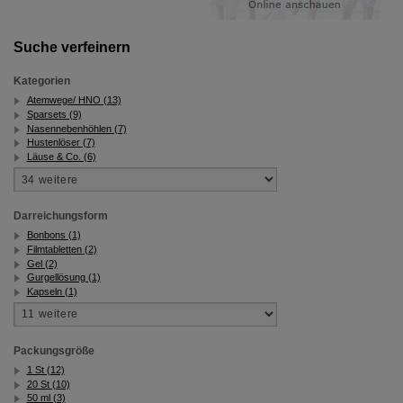
Suche verfeinern
Kategorien
Atemwege/ HNO (13)
Sparsets (9)
Nasennebenhöhlen (7)
Hustenlöser (7)
Läuse & Co. (6)
Darreichungsform
Bonbons (1)
Filmtabletten (2)
Gel (2)
Gurgellösung (1)
Kapseln (1)
Packungsgröße
1 St (12)
20 St (10)
50 ml (3)