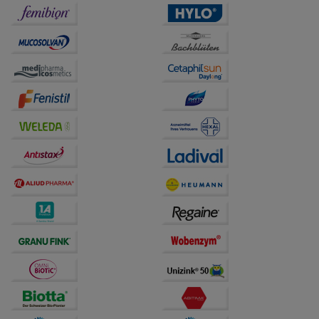
Informationen über die Art und Weise der Nutzung
unserer Website sammeln, mit deren Hilfe wir unsere
Website weiter für Sie optimieren können, den Inhalt
auf unserer Website aber auch die Werbung auf
Drittseiten möglichst relevant für Sie zu gestalten.
Bitte beachten Sie, dass Daten hierfür teilweise an
Dritte wie z.B. Google oder soziale Medien
übertragen werden.