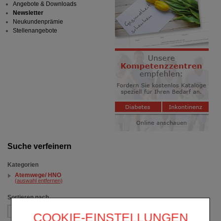
Angebote & Downloads
Newsletter
Neukundenprämie
Stellenangebote
Suche verfeinern
Kategorien
Atemwege/ HNO
(auswahl entfernen)
Sortieren nach
COOKIE-EINSTELLUNGEN