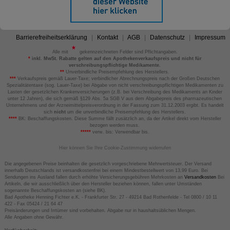
Barrierefreiheitserklärung
Kontakt
AGB
Datenschutz
Impressum
Alle mit
gekennzeichneten Felder sind Pflichtangaben.
*
inkl. MwSt. Rabatte gelten auf den Apothekenverkaufspreis und nicht für
verschreibungspflichtige Medikamente.
**
Unverbindliche Preisempfehlung des Herstellers.
***
Verkaufspreis gemäß Lauer-Taxe; verbindlicher Abrechnungspreis nach der Großen Deutschen
Spezialitätentaxe (sog. Lauer-Taxe) bei Abgabe von nicht verschreibungspflichtigen Medikamenten zu
Lasten der gesetzlichen Krankenversicherungen (z.B. bei Verschreibung des Medikaments an Kinder
unter 12 Jahren), die sich gemäß §129 Abs. 5a SGB V aus dem Abgabepreis des pharmazeutischen
Unternehmens und der Arzneimittelpreisverordnung in der Fassung zum 31.12.2003 ergibt. Es handelt
sich
nicht
um die unverbindliche Preisempfehlung des Herstellers.
****
BK: Beschaffungskosten. Diese Summe fällt zusätzlich an, da der Artikel direkt vom Hersteller
bezogen werden muss.
*****
verw. bis: Verwendbar bis.
Hier können Sie Ihre Cookie-Zustimmung widerrufen
Die angegebenen Preise beinhalten die gesetzlich vorgeschriebene Mehrwertsteuer. Der Versand
innerhalb Deutschlands ist versandkostenfrei bei einem Mindestbestellwert von 13,99 Euro. Bei
Sendungen ins Ausland fallen durch erhöhte Versicherungsgebühren Mehrkosten an
Versandkosten
Bei
Artikeln, die wir ausschließlich über den Hersteller beziehen können, fallen unter Umständen
sogenannte Beschaffungskosten an (siehe BK).
Bad Apotheke Henning Fichter e.K. - Frankfurter Str. 27 - 49214 Bad Rothenfelde - Tel 0800 / 10 11
422 - Fax 05424 / 21 64 47
Preisänderungen und Irrtümer sind vorbehalten. Abgabe nur in haushaltsüblichen Mengen.
Alle Angaben ohne Gewähr.