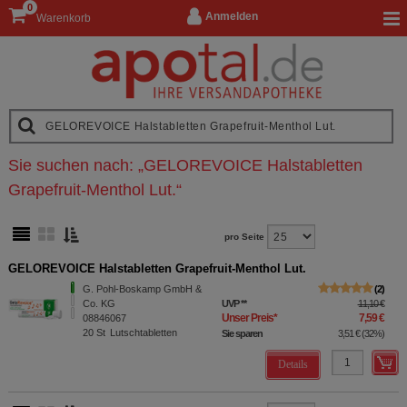
0
Anmelden
Warenkorb
Sie suchen nach:
„
GELOREVOICE Halstabletten
Grapefruit-Menthol Lut.
“
pro Seite
GELOREVOICE Halstabletten Grapefruit-Menthol Lut.
G. Pohl-Boskamp GmbH &
2
Co. KG
UVP
**
11,10 €
Unser Preis
*
7,59 €
08846067
20
St
Lutschtabletten
Sie sparen
3,51 €
(
32%
)
Details