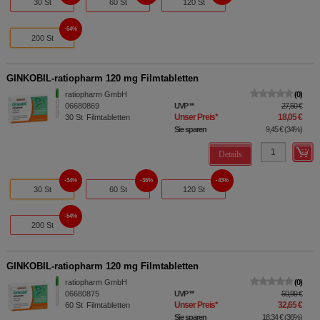
30 St
60 St
120 St
54%
200 St
GINKOBIL-ratiopharm 120 mg Filmtabletten
ratiopharm GmbH
0
06680869
UVP
**
27,50 €
Unser Preis
*
18,05 €
30
St
Filmtabletten
Sie sparen
9,45 €
(
34%
)
Details
34%
36%
43%
30 St
60 St
120 St
54%
200 St
GINKOBIL-ratiopharm 120 mg Filmtabletten
ratiopharm GmbH
0
06680875
UVP
**
50,99 €
Unser Preis
*
32,65 €
60
St
Filmtabletten
Sie sparen
18,34 €
(
36%
)