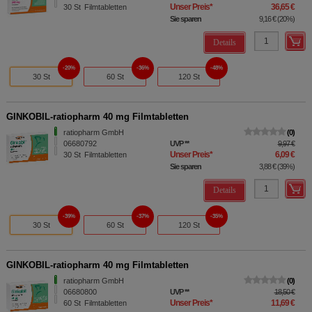
Unser Preis
*
36,65 €
30
St
Filmtabletten
Sie sparen
9,16 €
(
20%
)
Details
20%
36%
48%
30 St
60 St
120 St
GINKOBIL-ratiopharm 40 mg Filmtabletten
ratiopharm GmbH
0
06680792
UVP
**
9,97 €
Unser Preis
*
6,09 €
30
St
Filmtabletten
Sie sparen
3,88 €
(
39%
)
Details
39%
37%
35%
30 St
60 St
120 St
GINKOBIL-ratiopharm 40 mg Filmtabletten
ratiopharm GmbH
0
06680800
UVP
**
18,50 €
Unser Preis
*
11,69 €
60
St
Filmtabletten