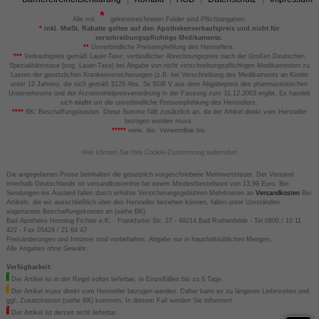
Alle mit
gekennzeichneten Felder sind Pflichtangaben.
*
inkl. MwSt. Rabatte gelten auf den Apothekenverkaufspreis und nicht für
verschreibungspflichtige Medikamente.
**
Unverbindliche Preisempfehlung des Herstellers.
***
Verkaufspreis gemäß Lauer-Taxe; verbindlicher Abrechnungspreis nach der Großen Deutschen
Spezialitätentaxe (sog. Lauer-Taxe) bei Abgabe von nicht verschreibungspflichtigen Medikamenten zu
Lasten der gesetzlichen Krankenversicherungen (z.B. bei Verschreibung des Medikaments an Kinder
unter 12 Jahren), die sich gemäß §129 Abs. 5a SGB V aus dem Abgabepreis des pharmazeutischen
Unternehmens und der Arzneimittelpreisverordnung in der Fassung zum 31.12.2003 ergibt. Es handelt
sich
nicht
um die unverbindliche Preisempfehlung des Herstellers.
****
BK: Beschaffungskosten. Diese Summe fällt zusätzlich an, da der Artikel direkt vom Hersteller
bezogen werden muss.
*****
verw. bis: Verwendbar bis.
Hier können Sie Ihre Cookie-Zustimmung widerrufen
Die angegebenen Preise beinhalten die gesetzlich vorgeschriebene Mehrwertsteuer. Der Versand
innerhalb Deutschlands ist versandkostenfrei bei einem Mindestbestellwert von 13,99 Euro. Bei
Sendungen ins Ausland fallen durch erhöhte Versicherungsgebühren Mehrkosten an
Versandkosten
Bei
Artikeln, die wir ausschließlich über den Hersteller beziehen können, fallen unter Umständen
sogenannte Beschaffungskosten an (siehe BK).
Bad Apotheke Henning Fichter e.K. - Frankfurter Str. 27 - 49214 Bad Rothenfelde - Tel 0800 / 10 11
422 - Fax 05424 / 21 64 47
Preisänderungen und Irrtümer sind vorbehalten. Abgabe nur in haushaltsüblichen Mengen.
Alle Angaben ohne Gewähr.
Verfügbarkeit:
Der Artikel ist in der Regel sofort lieferbar, in Einzelfällen bis zu 6 Tage.
Der Artikel muss direkt vom Hersteller bezogen werden. Daher kann es zu längeren Lieferzeiten und
ggf. Zusatzkosten (siehe BK) kommen. In diesem Fall werden Sie informiert.
Der Artikel ist derzeit nicht lieferbar.