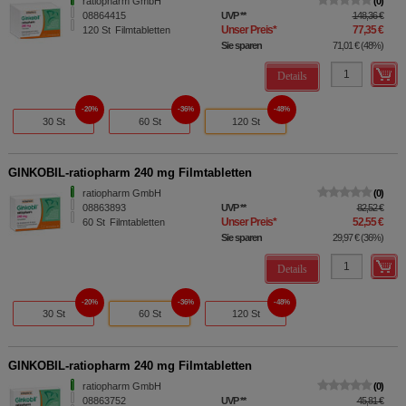
ratiopharm GmbH
0
08864415
UVP
**
148,36 €
Unser Preis
*
77,35 €
120
St
Filmtabletten
Sie sparen
71,01 €
(
48%
)
Details
20%
36%
48%
30 St
60 St
120 St
GINKOBIL-ratiopharm 240 mg Filmtabletten
ratiopharm GmbH
0
08863893
UVP
**
82,52 €
Unser Preis
*
52,55 €
60
St
Filmtabletten
Sie sparen
29,97 €
(
36%
)
Details
20%
36%
48%
30 St
60 St
120 St
GINKOBIL-ratiopharm 240 mg Filmtabletten
ratiopharm GmbH
0
08863752
UVP
**
45,81 €