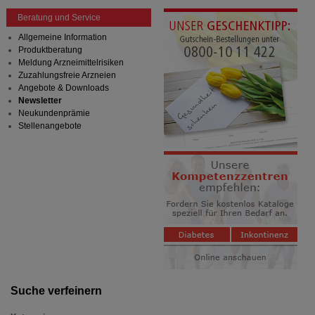
anzuzeigen und unser Partnerprogramm zu
Beratung und Service
betreiben.
Allgemeine Information
Statistik & Tracking:
Hierüber lassen sich
Produktberatung
Informationen über die Art und Weise der Nutzung
Meldung Arzneimittelrisiken
unserer Website sammeln, mit deren Hilfe wir unsere
Zuzahlungsfreie Arzneien
Website weiter für Sie optimieren können, den Inhalt
Angebote & Downloads
auf unserer Website aber auch die Werbung auf
Newsletter
Drittseiten möglichst relevant für Sie zu gestalten.
Neukundenprämie
Bitte beachten Sie, dass Daten hierfür teilweise an
Stellenangebote
Dritte wie z.B. Google oder soziale Medien
übertragen werden.
Suche verfeinern