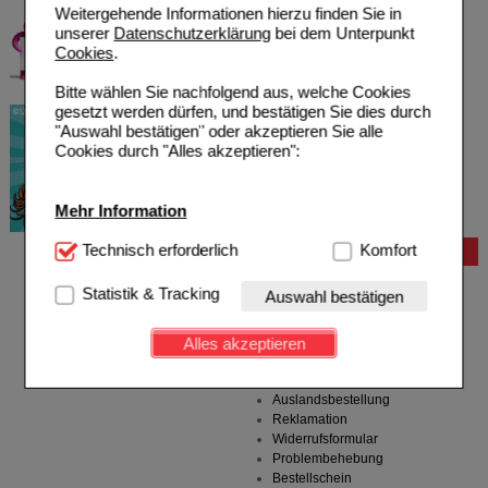
Weitergehende Informationen hierzu finden Sie in
unserer
Datenschutzerklärung
bei dem Unterpunkt
Cookies
.
Bitte wählen Sie nachfolgend aus, welche Cookies
gesetzt werden dürfen, und bestätigen Sie dies durch
"Auswahl bestätigen" oder akzeptieren Sie alle
Cookies durch "Alles akzeptieren":
Mehr Information
Technisch Notwendig:
Technisch erforderlich
Hierbei handelt es sich um
Komfort
Bestellung
Cookies, die für die Grundfunktionen unserer
Hilfe zur Anmeldung
Website notwendig sind (z.B. Navigation, Warenkorb,
Statistik & Tracking
Auswahl bestätigen
Hilfe zum Bestellvorgang
Kundenkonto), weshalb auf diese nicht verzichtet
Zahlungsmöglichkeiten
werden kann.
Rezepte einlösen
Alles akzeptieren
Freiumschläge anfordern
Komfort:
Diese Cookies werden genutzt um das
Freiumschläge downloaden
Einkaufserlebnis noch ansprechender zu gestalten,
Auslandsbestellung
beispielsweise für die Wiedererkennung des
Reklamation
Besuchers oder unsere Seite an bevorzugte
Widerrufsformular
Verhaltensweisen (z.B. Spracheinstellung)
Problembehebung
anzupassen. Komfort-Cookies ermöglichen es uns
Bestellschein
auch auf Ihre Bedürfnisse zugeschrittene Inhalte