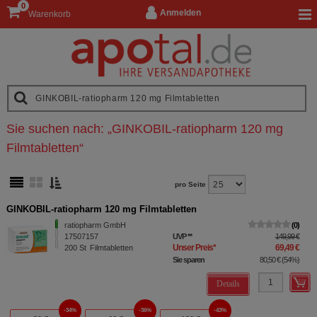
0
Anmelden
Warenkorb
Sie suchen nach:
„
GINKOBIL-ratiopharm 120 mg
Filmtabletten
“
pro Seite
GINKOBIL-ratiopharm 120 mg Filmtabletten
ratiopharm GmbH
0
17507157
UVP
**
149,99 €
Unser Preis
*
69,49 €
200
St
Filmtabletten
Sie sparen
80,50 €
(
54%
)
Details
34%
36%
43%