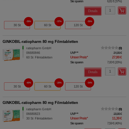
Sie sparen
6,81 €
(
37%
)
Details
39%
37%
35%
30 St
60 St
120 St
GINKOBIL-ratiopharm 80 mg Filmtabletten
ratiopharm GmbH
0
06680846
UVP
**
34,99 €
Unser Preis
*
27,99 €
60
St
Filmtabletten
Sie sparen
7,00 €
(
20%
)
Details
40%
20%
34%
30 St
60 St
120 St
GINKOBIL-ratiopharm 80 mg Filmtabletten
ratiopharm GmbH
0
06680823
UVP
**
18,98 €
Unser Preis
*
11,39 €
30
St
Filmtabletten
Sie sparen
7,59 €
(
40%
)