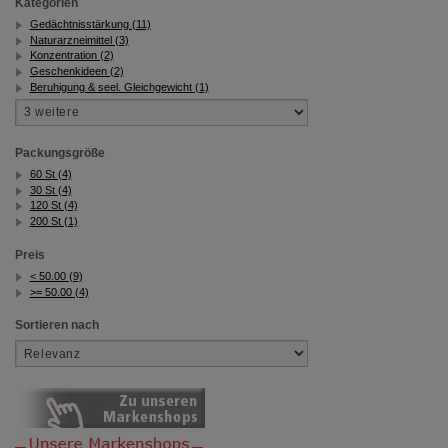
Kategorien
Gedächtnisstärkung (11)
Naturarzneimittel (3)
Konzentration (2)
Geschenkideen (2)
Beruhigung & seel. Gleichgewicht (1)
Packungsgröße
60 St (4)
30 St (4)
120 St (4)
200 St (1)
Preis
< 50.00 (9)
>= 50.00 (4)
Sortieren nach