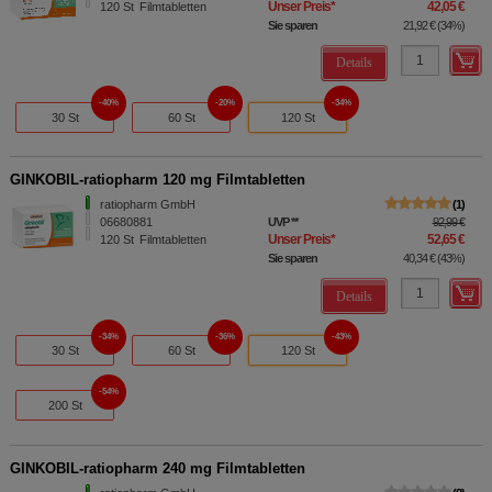
Unser Preis
*
42,05 €
120
St
Filmtabletten
Sie sparen
21,92 €
(
34%
)
Details
40%
20%
34%
30 St
60 St
120 St
GINKOBIL-ratiopharm 120 mg Filmtabletten
ratiopharm GmbH
1
06680881
UVP
**
92,99 €
Unser Preis
*
52,65 €
120
St
Filmtabletten
Sie sparen
40,34 €
(
43%
)
Details
34%
36%
43%
30 St
60 St
120 St
54%
200 St
GINKOBIL-ratiopharm 240 mg Filmtabletten