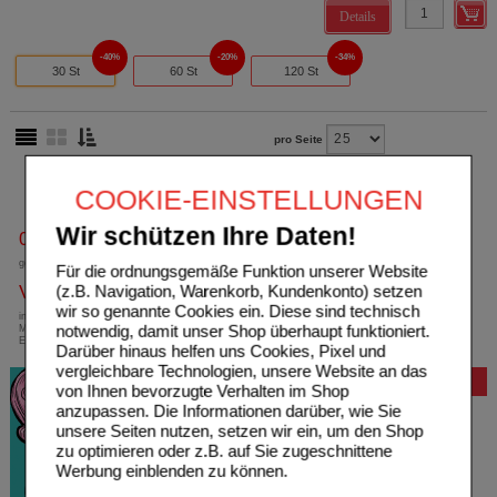
Details
40%
20%
34%
30 St
60 St
120 St
pro Seite
COOKIE-EINSTELLUNGEN
Wir schützen Ihre Daten!
0800-10 11 422
gebührenfreie Rufnummer
Für die ordnungsgemäße Funktion unserer Website
Versandkostenfrei
(z.B. Navigation, Warenkorb, Kundenkonto) setzen
wir so genannte Cookies ein. Diese sind technisch
innerhalb Deutschlands bei einem
notwendig, damit unser Shop überhaupt funktioniert.
Mindestbestellwert von 13,99 Euro oder bei
Einsendung eines Kassenrezeptes
Darüber hinaus helfen uns Cookies, Pixel und
vergleichbare Technologien, unsere Website an das
Bewertung
von Ihnen bevorzugte Verhalten im Shop
anzupassen. Die Informationen darüber, wie Sie
unsere Seiten nutzen, setzen wir ein, um den Shop
zu optimieren oder z.B. auf Sie zugeschnittene
Werbung einblenden zu können.