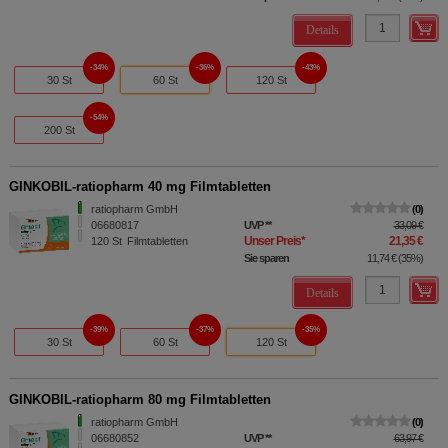
Details
34%
36%
43%
30 St
60 St
120 St
54%
200 St
GINKOBIL-ratiopharm 40 mg Filmtabletten
ratiopharm GmbH
0
06680817
UVP
**
33,09 €
Unser Preis
*
21,35 €
120
St
Filmtabletten
Sie sparen
11,74 €
(
35%
)
Details
39%
37%
35%
30 St
60 St
120 St
GINKOBIL-ratiopharm 80 mg Filmtabletten
ratiopharm GmbH
0
06680852
UVP
**
63,97 €