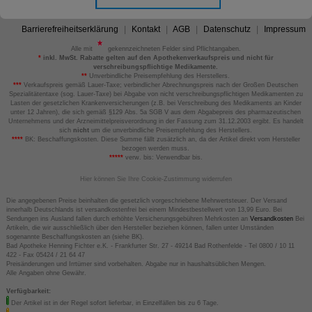
Barrierefreiheitserklärung
Kontakt
AGB
Datenschutz
Impressum
Alle mit
gekennzeichneten Felder sind Pflichtangaben.
*
inkl. MwSt. Rabatte gelten auf den Apothekenverkaufspreis und nicht für
verschreibungspflichtige Medikamente.
**
Unverbindliche Preisempfehlung des Herstellers.
***
Verkaufspreis gemäß Lauer-Taxe; verbindlicher Abrechnungspreis nach der Großen Deutschen
Spezialitätentaxe (sog. Lauer-Taxe) bei Abgabe von nicht verschreibungspflichtigen Medikamenten zu
Lasten der gesetzlichen Krankenversicherungen (z.B. bei Verschreibung des Medikaments an Kinder
unter 12 Jahren), die sich gemäß §129 Abs. 5a SGB V aus dem Abgabepreis des pharmazeutischen
Unternehmens und der Arzneimittelpreisverordnung in der Fassung zum 31.12.2003 ergibt. Es handelt
sich
nicht
um die unverbindliche Preisempfehlung des Herstellers.
****
BK: Beschaffungskosten. Diese Summe fällt zusätzlich an, da der Artikel direkt vom Hersteller
bezogen werden muss.
*****
verw. bis: Verwendbar bis.
Hier können Sie Ihre Cookie-Zustimmung widerrufen
Die angegebenen Preise beinhalten die gesetzlich vorgeschriebene Mehrwertsteuer. Der Versand
innerhalb Deutschlands ist versandkostenfrei bei einem Mindestbestellwert von 13,99 Euro. Bei
Sendungen ins Ausland fallen durch erhöhte Versicherungsgebühren Mehrkosten an
Versandkosten
Bei
Artikeln, die wir ausschließlich über den Hersteller beziehen können, fallen unter Umständen
sogenannte Beschaffungskosten an (siehe BK).
Bad Apotheke Henning Fichter e.K. - Frankfurter Str. 27 - 49214 Bad Rothenfelde - Tel 0800 / 10 11
422 - Fax 05424 / 21 64 47
Preisänderungen und Irrtümer sind vorbehalten. Abgabe nur in haushaltsüblichen Mengen.
Alle Angaben ohne Gewähr.
Verfügbarkeit:
Der Artikel ist in der Regel sofort lieferbar, in Einzelfällen bis zu 6 Tage.