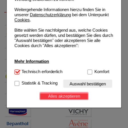
Weitergehende Informationen hierzu finden Sie in
unserer
Datenschutzerklärung
bei dem Unterpunkt
Cookies
.
Bitte wählen Sie nachfolgend aus, welche Cookies
gesetzt werden dürfen, und bestätigen Sie dies durch
"Auswahl bestätigen" oder akzeptieren Sie alle
Cookies durch "Alles akzeptieren":
Mehr Information
Technisch Notwendig:
Technisch erforderlich
Hierbei handelt es sich um
Komfort
Cookies, die für die Grundfunktionen unserer
Website notwendig sind (z.B. Navigation, Warenkorb,
Statistik & Tracking
Auswahl bestätigen
Kundenkonto), weshalb auf diese nicht verzichtet
werden kann.
Alles akzeptieren
Komfort:
Diese Cookies werden genutzt um das
Einkaufserlebnis noch ansprechender zu gestalten,
beispielsweise für die Wiedererkennung des
Besuchers oder unsere Seite an bevorzugte
Verhaltensweisen (z.B. Spracheinstellung)