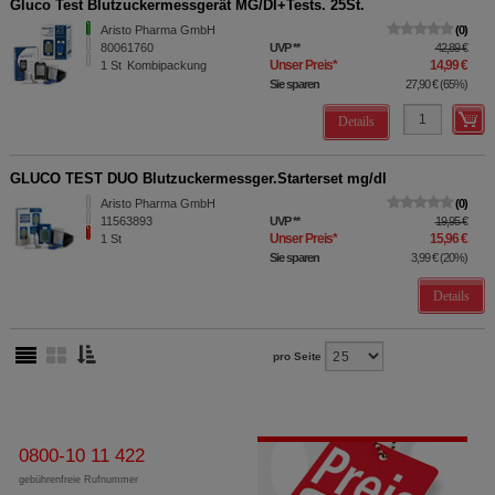
Gluco Test Blutzuckermessgerät MG/DI+Tests. 25St.
Aristo Pharma GmbH
0
80061760
UVP
**
42,89 €
Unser Preis
*
14,99 €
1
St
Kombipackung
Sie sparen
27,90 €
(
65%
)
Details
GLUCO TEST DUO Blutzuckermessger.Starterset mg/dl
Aristo Pharma GmbH
0
11563893
UVP
**
19,95 €
Unser Preis
*
15,96 €
1
St
Sie sparen
3,99 €
(
20%
)
Details
pro Seite
0800-10 11 422
gebührenfreie Rufnummer