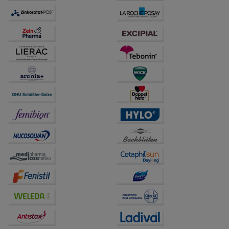
anzupassen. Komfort-Cookies ermöglichen es uns
auch auf Ihre Bedürfnisse zugeschrittene Inhalte
anzuzeigen und unser Partnerprogramm zu
betreiben.
Statistik & Tracking:
Hierüber lassen sich
Informationen über die Art und Weise der Nutzung
unserer Website sammeln, mit deren Hilfe wir unsere
Website weiter für Sie optimieren können, den Inhalt
auf unserer Website aber auch die Werbung auf
Drittseiten möglichst relevant für Sie zu gestalten.
Bitte beachten Sie, dass Daten hierfür teilweise an
Dritte wie z.B. Google oder soziale Medien
übertragen werden.