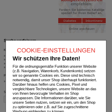
Suche verfeinern
COOKIE-EINSTELLUNGEN
Kategorien
Blutzuckermessgeräte (3)
Wir schützen Ihre Daten!
Sparsets (1)
Kontrolllösungen (1)
Für die ordnungsgemäße Funktion unserer Website
Glucotest (1)
(z.B. Navigation, Warenkorb, Kundenkonto) setzen
wir so genannte Cookies ein. Diese sind technisch
Preis
notwendig, damit unser Shop überhaupt funktioniert.
12.50 - 17.49
(auswahl entfernen)
Darüber hinaus helfen uns Cookies, Pixel und
vergleichbare Technologien, unsere Website an das
Sortieren nach
von Ihnen bevorzugte Verhalten im Shop
anzupassen. Die Informationen darüber, wie Sie
unsere Seiten nutzen, setzen wir ein, um den Shop
zu optimieren oder z.B. auf Sie zugeschnittene
Werbung einblenden zu können.