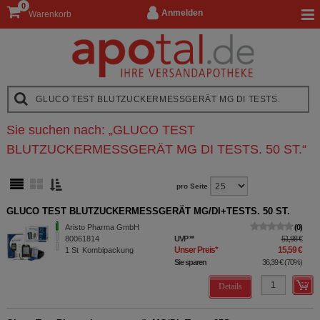
0
Anmelden
Warenkorb
Sie suchen nach:
„
GLUCO TEST
BLUTZUCKERMESSGERÄT MG DI TESTS. 50 ST.
“
pro Seite
GLUCO TEST BLUTZUCKERMESSGERÄT MG/DI+TESTS. 50 ST.
Aristo Pharma GmbH
0
80061814
UVP
**
51,98 €
Unser Preis
*
15,59 €
1
St
Kombipackung
Sie sparen
36,39 €
(
70%
)
Details