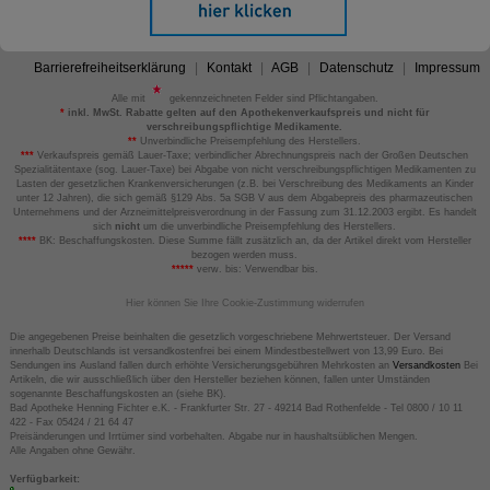
Barrierefreiheitserklärung
Kontakt
AGB
Datenschutz
Impressum
Alle mit
gekennzeichneten Felder sind Pflichtangaben.
*
inkl. MwSt. Rabatte gelten auf den Apothekenverkaufspreis und nicht für
verschreibungspflichtige Medikamente.
**
Unverbindliche Preisempfehlung des Herstellers.
***
Verkaufspreis gemäß Lauer-Taxe; verbindlicher Abrechnungspreis nach der Großen Deutschen
Spezialitätentaxe (sog. Lauer-Taxe) bei Abgabe von nicht verschreibungspflichtigen Medikamenten zu
Lasten der gesetzlichen Krankenversicherungen (z.B. bei Verschreibung des Medikaments an Kinder
unter 12 Jahren), die sich gemäß §129 Abs. 5a SGB V aus dem Abgabepreis des pharmazeutischen
Unternehmens und der Arzneimittelpreisverordnung in der Fassung zum 31.12.2003 ergibt. Es handelt
sich
nicht
um die unverbindliche Preisempfehlung des Herstellers.
****
BK: Beschaffungskosten. Diese Summe fällt zusätzlich an, da der Artikel direkt vom Hersteller
bezogen werden muss.
*****
verw. bis: Verwendbar bis.
Hier können Sie Ihre Cookie-Zustimmung widerrufen
Die angegebenen Preise beinhalten die gesetzlich vorgeschriebene Mehrwertsteuer. Der Versand
innerhalb Deutschlands ist versandkostenfrei bei einem Mindestbestellwert von 13,99 Euro. Bei
Sendungen ins Ausland fallen durch erhöhte Versicherungsgebühren Mehrkosten an
Versandkosten
Bei
Artikeln, die wir ausschließlich über den Hersteller beziehen können, fallen unter Umständen
sogenannte Beschaffungskosten an (siehe BK).
Bad Apotheke Henning Fichter e.K. - Frankfurter Str. 27 - 49214 Bad Rothenfelde - Tel 0800 / 10 11
422 - Fax 05424 / 21 64 47
Preisänderungen und Irrtümer sind vorbehalten. Abgabe nur in haushaltsüblichen Mengen.
Alle Angaben ohne Gewähr.
Verfügbarkeit: