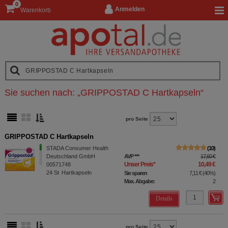
0
Anmelden
Warenkorb
Sie suchen nach:
„
GRIPPOSTAD C Hartkapseln
“
pro Seite
GRIPPOSTAD C Hartkapseln
STADA Consumer Health
10
Deutschland GmbH
AVP
***
17,60 €
Unser Preis
*
10,49 €
00571748
24
St
Hartkapseln
Sie sparen
7,11 €
(
40%
)
Max. Abgabe:
2
Details
pro Seite