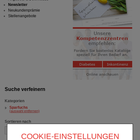
Newsletter
Neukundenprämie
Stellenangebote
Suche verfeinern
Kategorien
Sparfuchs
(auswahl entfernen)
Sortieren nach
COOKIE-EINSTELLUNGEN