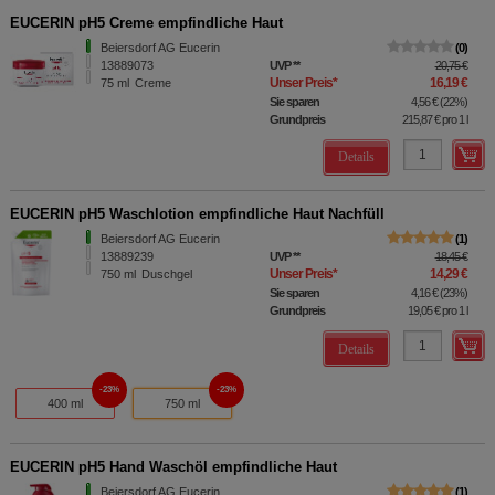
EUCERIN pH5 Creme empfindliche Haut
Beiersdorf AG Eucerin
0
13889073
UVP
**
20,75 €
Unser Preis
*
16,19 €
75
ml
Creme
Sie sparen
4,56 €
(
22%
)
Grundpreis
215,87 €
pro 1 l
Details
EUCERIN pH5 Waschlotion empfindliche Haut Nachfüll
Beiersdorf AG Eucerin
1
13889239
UVP
**
18,45 €
Unser Preis
*
14,29 €
750
ml
Duschgel
Sie sparen
4,16 €
(
23%
)
Grundpreis
19,05 €
pro 1 l
Details
23%
23%
400 ml
750 ml
EUCERIN pH5 Hand Waschöl empfindliche Haut
Beiersdorf AG Eucerin
1