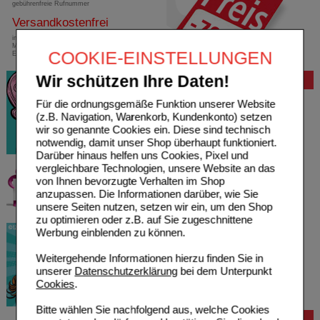
gebührenfreie Rufnummer
Versandkostenfrei
innerhalb Deutschlands bei einem
Mindestbestellwert von 13,99 Euro oder bei
COOKIE-EINSTELLUNGEN
Einsendung eines Kassenrezeptes
Wir schützen Ihre Daten!
Bewertung
Für die ordnungsgemäße Funktion unserer Website
(z.B. Navigation, Warenkorb, Kundenkonto) setzen
wir so genannte Cookies ein. Diese sind technisch
notwendig, damit unser Shop überhaupt funktioniert.
Darüber hinaus helfen uns Cookies, Pixel und
vergleichbare Technologien, unsere Website an das
von Ihnen bevorzugte Verhalten im Shop
anzupassen. Die Informationen darüber, wie Sie
unsere Seiten nutzen, setzen wir ein, um den Shop
zu optimieren oder z.B. auf Sie zugeschnittene
Werbung einblenden zu können.
Weitergehende Informationen hierzu finden Sie in
unserer
Datenschutzerklärung
bei dem Unterpunkt
Cookies
.
Bitte wählen Sie nachfolgend aus, welche Cookies
Bestellung