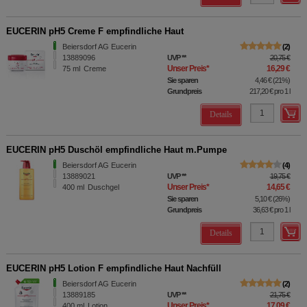
EUCERIN pH5 Creme F empfindliche Haut
Beiersdorf AG Eucerin
2
13889096
UVP
**
20,75 €
Unser Preis
*
16,29 €
75
ml
Creme
Sie sparen
4,46 €
(
21%
)
Grundpreis
217,20 €
pro 1 l
Details
EUCERIN pH5 Duschöl empfindliche Haut m.Pumpe
Beiersdorf AG Eucerin
4
13889021
UVP
**
19,75 €
Unser Preis
*
14,65 €
400
ml
Duschgel
Sie sparen
5,10 €
(
26%
)
Grundpreis
36,63 €
pro 1 l
Details
EUCERIN pH5 Lotion F empfindliche Haut Nachfüll
Beiersdorf AG Eucerin
2
13889185
UVP
**
21,75 €
Unser Preis
*
17,09 €
400
ml
Lotion