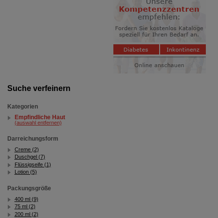
unserer Website sammeln, mit deren Hilfe wir unsere
Website weiter für Sie optimieren können, den Inhalt
auf unserer Website aber auch die Werbung auf
Drittseiten möglichst relevant für Sie zu gestalten.
Bitte beachten Sie, dass Daten hierfür teilweise an
Dritte wie z.B. Google oder soziale Medien
übertragen werden.
Suche verfeinern
Kategorien
Empfindliche Haut
(auswahl entfernen)
Darreichungsform
Creme (2)
Duschgel (7)
Flüssigseife (1)
Lotion (5)
Packungsgröße
400 ml (9)
75 ml (2)
200 ml (2)