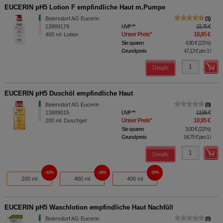
EUCERIN pH5 Lotion F empfindliche Haut m.Pumpe
Beiersdorf AG Eucerin
1
13889179
UVP
**
23,75 €
Unser Preis
*
18,85 €
400
ml
Lotion
Sie sparen
4,90 €
(
21%
)
Grundpreis
47,13 €
pro 1 l
Details
EUCERIN pH5 Duschöl empfindliche Haut
Beiersdorf AG Eucerin
0
13889015
UVP
**
13,95 €
Unser Preis
*
10,95 €
200
ml
Duschgel
Sie sparen
3,00 €
(
22%
)
Grundpreis
54,75 €
pro 1 l
Details
22%
26%
20%
200 ml
400 ml
400 ml
EUCERIN pH5 Waschlotion empfindliche Haut Nachfüll
Beiersdorf AG Eucerin
0