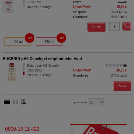
17929757
UVP
**
13,25 €
Unser Preis
*
10,19 €
400
ml
Duschgel
Sie sparen
3,06 €
(
23%
)
Grundpreis
25,48 €
pro 1 l
Details
23%
23%
400 ml
750 ml
EUCERIN pH5 Duschgel empfindliche Haut
Beiersdorf AG Eucerin
0
Unser Preis
*
10,75 €
13889245
200
ml
Duschgel
Grundpreis
53,75 €
pro 1 l
Details
pro Seite
0800-10 11 422