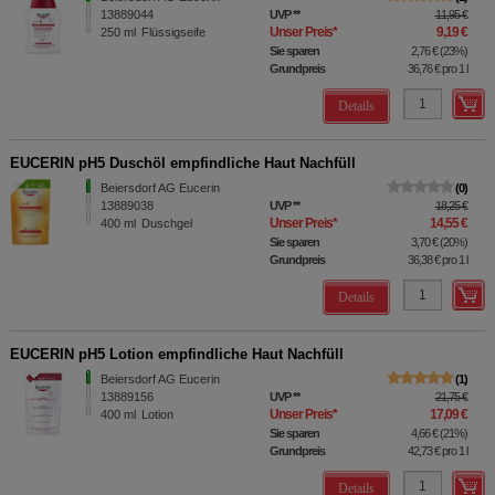
13889044
UVP
**
11,95 €
Unser Preis
*
9,19 €
250
ml
Flüssigseife
Sie sparen
2,76 €
(
23%
)
Grundpreis
36,76 €
pro 1 l
Details
EUCERIN pH5 Duschöl empfindliche Haut Nachfüll
Beiersdorf AG Eucerin
0
13889038
UVP
**
18,25 €
Unser Preis
*
14,55 €
400
ml
Duschgel
Sie sparen
3,70 €
(
20%
)
Grundpreis
36,38 €
pro 1 l
Details
EUCERIN pH5 Lotion empfindliche Haut Nachfüll
Beiersdorf AG Eucerin
1
13889156
UVP
**
21,75 €
Unser Preis
*
17,09 €
400
ml
Lotion
Sie sparen
4,66 €
(
21%
)
Grundpreis
42,73 €
pro 1 l
Details