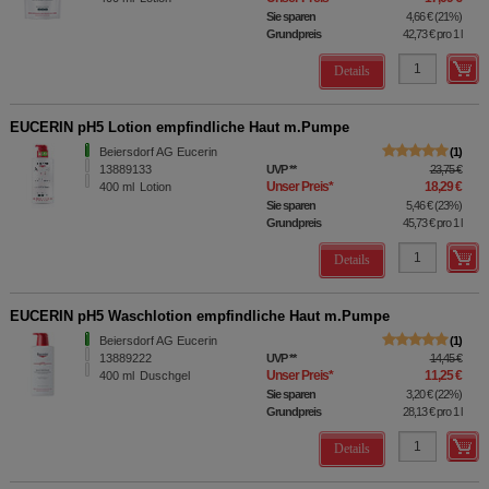
Sie sparen
4,66 €
(
21%
)
Grundpreis
42,73 €
pro 1 l
Details
EUCERIN pH5 Lotion empfindliche Haut m.Pumpe
Beiersdorf AG Eucerin
1
13889133
UVP
**
23,75 €
Unser Preis
*
18,29 €
400
ml
Lotion
Sie sparen
5,46 €
(
23%
)
Grundpreis
45,73 €
pro 1 l
Details
EUCERIN pH5 Waschlotion empfindliche Haut m.Pumpe
Beiersdorf AG Eucerin
1
13889222
UVP
**
14,45 €
Unser Preis
*
11,25 €
400
ml
Duschgel
Sie sparen
3,20 €
(
22%
)
Grundpreis
28,13 €
pro 1 l
Details