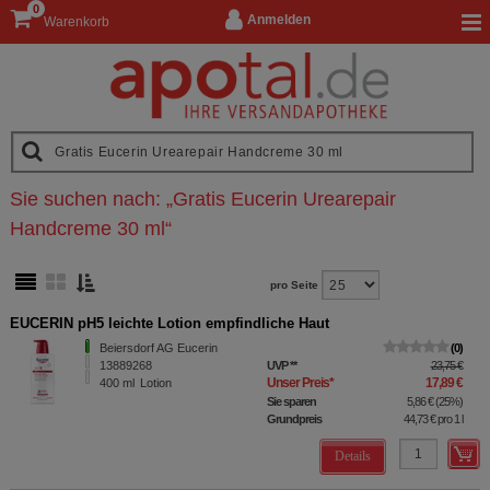
0
Anmelden
Warenkorb
Sie suchen nach:
„
Gratis Eucerin Urearepair
Handcreme 30 ml
“
pro Seite
EUCERIN pH5 leichte Lotion empfindliche Haut
Beiersdorf AG Eucerin
0
13889268
UVP
**
23,75 €
Unser Preis
*
17,89 €
400
ml
Lotion
Sie sparen
5,86 €
(
25%
)
Grundpreis
44,73 €
pro 1 l
Details