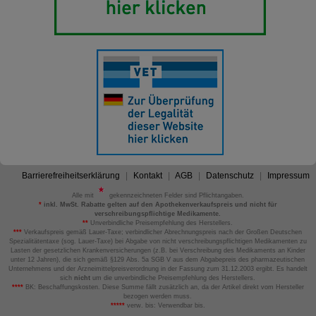
Barrierefreiheitserklärung
Kontakt
AGB
Datenschutz
Impressum
Alle mit
gekennzeichneten Felder sind Pflichtangaben.
*
inkl. MwSt. Rabatte gelten auf den Apothekenverkaufspreis und nicht für
verschreibungspflichtige Medikamente.
**
Unverbindliche Preisempfehlung des Herstellers.
***
Verkaufspreis gemäß Lauer-Taxe; verbindlicher Abrechnungspreis nach der Großen Deutschen
Spezialitätentaxe (sog. Lauer-Taxe) bei Abgabe von nicht verschreibungspflichtigen Medikamenten zu
Lasten der gesetzlichen Krankenversicherungen (z.B. bei Verschreibung des Medikaments an Kinder
unter 12 Jahren), die sich gemäß §129 Abs. 5a SGB V aus dem Abgabepreis des pharmazeutischen
Unternehmens und der Arzneimittelpreisverordnung in der Fassung zum 31.12.2003 ergibt. Es handelt
sich
nicht
um die unverbindliche Preisempfehlung des Herstellers.
****
BK: Beschaffungskosten. Diese Summe fällt zusätzlich an, da der Artikel direkt vom Hersteller
bezogen werden muss.
*****
verw. bis: Verwendbar bis.