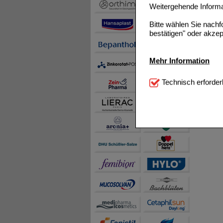
Weitergehende Informat
Bitte wählen Sie nach
bestätigen" oder akzep
Mehr Information
Technisch Notwendi
Technisch erforder
notwendig sind (z.B. N
Komfort:
Diese Cookie
beispielsweise für di
Spracheinstellung) an
Inhalte anzuzeigen un
Statistik & Tracking:
H
sammeln, mit deren Hil
auch die Werbung auf Dr
teilweise an Dritte wi