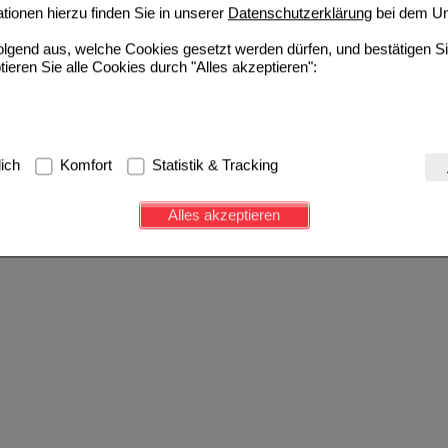
ionen hierzu finden Sie in unserer
Datenschutzerklärung
bei dem Un
folgend aus, welche Cookies gesetzt werden dürfen, und bestätigen S
tieren Sie alle Cookies durch "Alles akzeptieren":
g:
Hierbei handelt es sich um Cookies, die für die Grundfunktionen u
lich
Komfort
Statistik & Tracking
avigation, Warenkorb, Kundenkonto), weshalb auf diese nicht verzich
s werden genutzt um das Einkaufserlebnis noch ansprechender zu g
Alles akzeptieren
e Wiedererkennung des Besuchers oder unsere Seite an bevorzugte Ve
zupassen. Komfort-Cookies ermöglichen es uns auch auf Ihre Bedürf
d unser Partnerprogramm zu betreiben.
ierüber lassen sich Informationen über die Art und Weise der Nutzu
fe wir unsere Website weiter für Sie optimieren können, den Inhalt a
ittseiten möglichst relevant für Sie zu gestalten. Bitte beachten Sie
e z.B. Google oder soziale Medien übertragen werden.