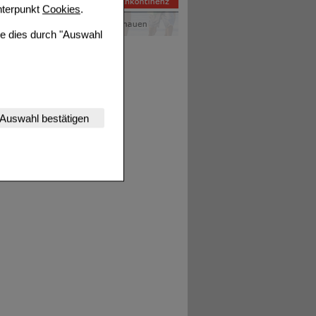
terpunkt
Cookies
.
ie dies durch "Auswahl
nserer Website
Auswahl bestätigen
tet werden kann.
estalten,
rhaltensweisen (z.B.
nisse zugeschrittene
ng unserer Website
uf unserer Website aber
, dass Daten hierfür