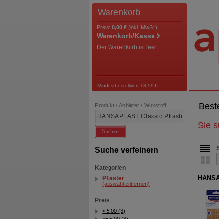
Warenkorb
Preis:
0,00 €
(inkl. MwSt.)
Warenkorb/Kasse
Der Warenkorb ist leer
Mindestbestellwert 13,99 €
Best
Produkt / Anbieter / Wirkstoff
Sie 
Suchen
Suche verfeinern
Kategorien
HANSAP
Pflaster
(auswahl entfernen)
Preis
< 5.00 (3)
>= 5.00 (3)