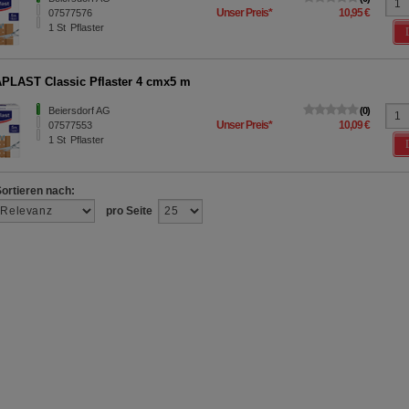
Unser Preis
*
10,95 €
07577576
1
St
Pflaster
LAST Classic Pflaster 4 cmx5 m
Beiersdorf AG
0
Unser Preis
*
10,09 €
07577553
1
St
Pflaster
Sortieren nach:
pro Seite