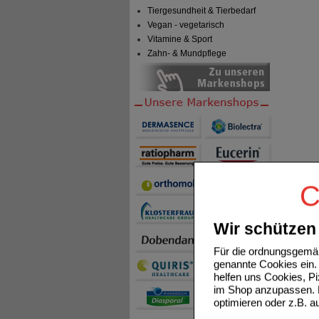
Tiergesundheit & Tierbedarf
Vegan - vegetarisch
Vitamine & Sport
Zahn- & Mundpflege
C
Wir schützen 
Für die ordnungsgemäß
genannte Cookies ein. 
helfen uns Cookies, P
im Shop anzupassen. D
optimieren oder z.B. 