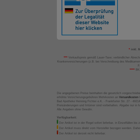
*
inkl. 
***
Verkaufspreis gemäß Lauer-Taxe; verbindlicher Abrech
Krankenversicherungen (z.B. bei Verschreibung des Medikamen
F
****
BK:
Die angegebenen Preise beinhalten die gesetzlich vorgeschrieb
erhöhte Versicherungsgebühren Mehrkosten an
Versandkosten
B
Bad Apotheke Henning Fichter e.K. - Frankfurter Str. 27 - 4921
Preisänderungen und Irrtümer sind vorbehalten. Abgabe nur in 
Alle Angaben ohne Gewähr.
Verfügbarkeit:
Der Artikel ist in der Regel sofort lieferbar, in Einzelfällen bis 
Der Artikel muss direkt vom Hersteller bezogen werden. Daher
Der Artikel ist derzeit nicht lieferbar.