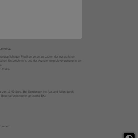
kamente.
bungspflichtigen Medikamenten zu Lasten der gesetzlichen
chen Unternehmens und der Arzneimittelpreisverordnung in der
s.
en muss.
t von 13,99 Euro. Bei Sendungen ins Ausland fallen durch
te Beschaffungskosten an (siehe BK).
ormiert.