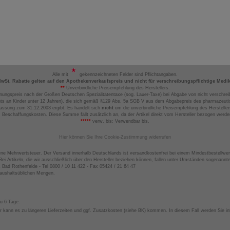
Alle mit
gekennzeichneten Felder sind Pflichtangaben.
MwSt. Rabatte gelten auf den Apothekenverkaufspreis und nicht für verschreibungspflichtige Medi
**
Unverbindliche Preisempfehlung des Herstellers.
nungspreis nach der Großen Deutschen Spezialitätentaxe (sog. Lauer-Taxe) bei Abgabe von nicht verschrei
ts an Kinder unter 12 Jahren), die sich gemäß §129 Abs. 5a SGB V aus dem Abgabepreis des pharmazeutis
assung zum 31.12.2003 ergibt. Es handelt sich
nicht
um die unverbindliche Preisempfehlung des Hersteller
 Beschaffungskosten. Diese Summe fällt zusätzlich an, da der Artikel direkt vom Hersteller bezogen werd
*****
verw. bis: Verwendbar bis.
Hier können Sie Ihre Cookie-Zustimmung widerrufen
ene Mehrwertsteuer. Der Versand innerhalb Deutschlands ist versandkostenfrei bei einem Mindestbestellwer
ei Artikeln, die wir ausschließlich über den Hersteller beziehen können, fallen unter Umständen sogenann
4 Bad Rothenfelde - Tel 0800 / 10 11 422 - Fax 05424 / 21 64 47
haushaltsüblichen Mengen.
zu 6 Tage.
 kann es zu längeren Lieferzeiten und ggf. Zusatzkosten (siehe BK) kommen. In diesem Fall werden Sie inf