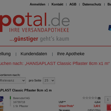
Anmelden
Kontakt
AGB
Datenschutz
Ba
ellung
Kundendaten
Ihre Apotheke
suchen nach:
„
HANSAPLAST Classic Pflaster 8cm x1 m
“
Sortieren nach:
pro Seite
LAST Classic Pflaster 8cm x1 m
Beiersdorf AG
0
16739718
UVP
**
4,25 €
Unser Preis
*
3,40 €
1
St
Pflaster
Sie sparen
0,85 €
(
20%
)