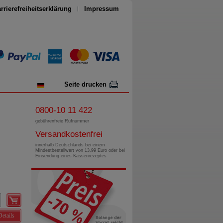
rrierefreiheitserklärung
Impressum
Seite drucken
0800-10 11 422
gebührenfreie Rufnummer
Versandkostenfrei
innerhalb Deutschlands bei einem
Mindestbestellwert von 13,99 Euro oder bei
Einsendung eines Kassenrezeptes
Details