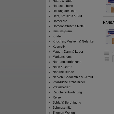
Haare & Nägel
Hausapotheke
Heilung der Haut
Herz, Kreislauf & Blut
Homecare
HANSAP
Homöopathische Mittel
Immunsystem
Kinder
Knochen, Muskeln & Gelenke
Kosmetik
Magen, Darm & Leber
Markenshops
Nahrungsergänzung
Nase & Ohren
Naturheilkunde
Nerven, Gedächtnis & Gemüt
Pflanzliche Arzneimittel
Praxisbedarf
Raucherentwöhnung
Reise
Schlaf & Beruhigung
Schmerzmittel
Themen-Welten