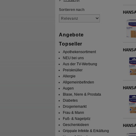
Sortieren nach
HANSAP
Angebote
Topseller
HANSAP
Apothekensortiment
NEU bei uns
Aus der TV-Werbung
Preisknüller
Allergie
Allgemeinbefinden
HANSAP
Augen
Blase, Niere & Prostata
Diabetes
Drogeriemarkt
Frau & Mann
Fuß- & Nagelpilz
Geschenkideen
HANSAP
Grippale Infekte & Erkältung