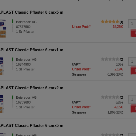
LAST Classic Pflaster 8 cmx5 m
Beiersdorf AG
1
Unser Preis
*
15,25 €
07577582
1
St
Pflaster
LAST Classic Pflaster 6 cmx1 m
Beiersdorf AG
0
16744903
UVP
**
3,05 €
Unser Preis
*
2,19 €
1
St
Pflaster
Sie sparen
0,86 €
(
28%
)
LAST Classic Pflaster 6 cmx2 m
Beiersdorf AG
0
16739693
UVP
**
5,25 €
Unser Preis
*
4,15 €
1
St
Pflaster
Sie sparen
1,10 €
(
21%
)
LAST Classic Pflaster 6 cmx5 m
Beiersdorf AG
0