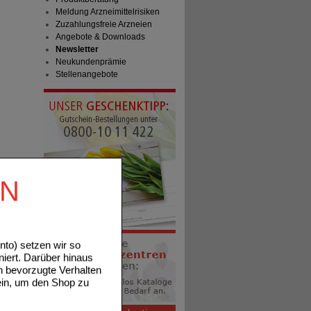
Meldung Arzneimittelrisiken
Zuzahlungsfreie Arzneien
Angebote & Downloads
Newsletter
Neukundenprämie
Stellenangebote
EN
to) setzen wir so
niert. Darüber hinaus
n bevorzugte Verhalten
ein, um den Shop zu