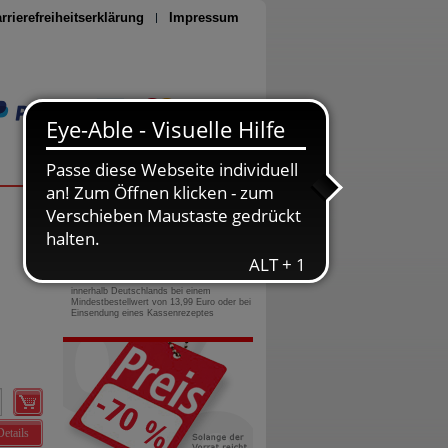
rrierefreiheitserklärung
Impressum
Seite drucken
0800-10 11 422
gebührenfreie Rufnummer
Versandkostenfrei
innerhalb Deutschlands bei einem
Mindestbestellwert von 13,99 Euro oder bei
Einsendung eines Kassenrezeptes
Details