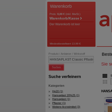
Warenkorb
Preis:
0,00 €
(inkl. MwSt.)
Warenkorb/Kasse
Der Warenkorb ist leer
Mindestbestellwert 13,99 €
Best
Produkt / Anbieter / Wirkstoff
Sie 
Suchen
Suche verfeinern
Kategorien
HANSAP
Hp20 (1)
Hansaplast 20%25 (1)
Hansaplast (1)
Pflaster (1)
Weitere Arzneimittel (3)