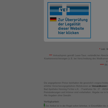
*
inkl. 
***
Verkaufspreis gemäß Lauer-Taxe; verbindlicher Abrech
Krankenversicherungen (z.B. bei Verschreibung des Medikamen
F
****
BK:
Die angegebenen Preise beinhalten die gesetzlich vorgeschrieb
erhöhte Versicherungsgebühren Mehrkosten an
Versandkosten
B
Bad Apotheke Henning Fichter e.K. - Frankfurter Str. 27 - 4921
Preisänderungen und Irrtümer sind vorbehalten. Abgabe nur in 
Alle Angaben ohne Gewähr.
Verfügbarkeit:
Der Artikel ist in der Regel sofort lieferbar, in Einzelfällen bis 