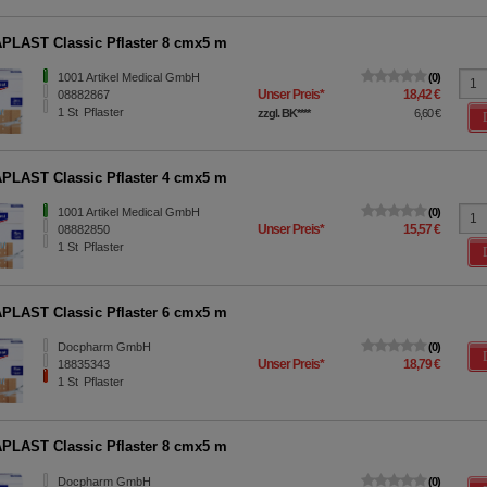
LAST Classic Pflaster 8 cmx5 m
1001 Artikel Medical GmbH
0
Unser Preis
*
18,42 €
08882867
1
St
Pflaster
zzgl. BK
****
6,60 €
LAST Classic Pflaster 4 cmx5 m
1001 Artikel Medical GmbH
0
Unser Preis
*
15,57 €
08882850
1
St
Pflaster
LAST Classic Pflaster 6 cmx5 m
Docpharm GmbH
0
Unser Preis
*
18,79 €
18835343
1
St
Pflaster
LAST Classic Pflaster 8 cmx5 m
Docpharm GmbH
0