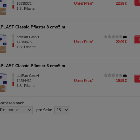
Unser Preis
*
22,98 €
18835372
1
St
Pflaster
LAST Classic Pflaster 8 cmx5 m
actiPart GmbH
0
Unser Preis
*
22,99 €
14284478
1
St
Pflaster
LAST Classic Pflaster 6 cmx5 m
actiPart GmbH
0
Unser Preis
*
16,99 €
14284432
1
St
Pflaster
Sortieren nach:
pro Seite