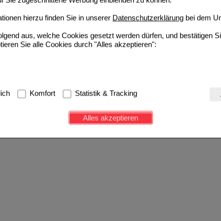
auf Sie zugeschnittene Werbung einblenden zu können.
ionen hierzu finden Sie in unserer
Datenschutzerklärung
bei dem Un
folgend aus, welche Cookies gesetzt werden dürfen, und bestätigen S
tieren Sie alle Cookies durch "Alles akzeptieren":
g:
Hierbei handelt es sich um Cookies, die für die Grundfunktionen u
lich
Komfort
Statistik & Tracking
avigation, Warenkorb, Kundenkonto), weshalb auf diese nicht verzich
s werden genutzt um das Einkaufserlebnis noch ansprechender zu g
Alles akzeptieren
e Wiedererkennung des Besuchers oder unsere Seite an bevorzugte Ve
zupassen. Komfort-Cookies ermöglichen es uns auch auf Ihre Bedürf
d unser Partnerprogramm zu betreiben.
ierüber lassen sich Informationen über die Art und Weise der Nutzu
fe wir unsere Website weiter für Sie optimieren können, den Inhalt a
ittseiten möglichst relevant für Sie zu gestalten. Bitte beachten Sie
e z.B. Google oder soziale Medien übertragen werden.