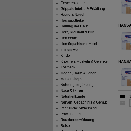
Geschenkideen
Grippale Infekte & Erkältung
Haare & Nägel
Hausapotheke
HANSAP
Heilung der Haut
Herz, Kreislauf & Blut
Homecare
Homöopathische Mittel
Immunsystem
Kinder
HANSAP
Knochen, Muskeln & Gelenke
Kosmetik
Magen, Darm & Leber
Markenshops
Nahrungsergänzung
Nase & Ohren
Naturheilkunde
Nerven, Gedächtnis & Gemüt
Pflanzliche Arzneimittel
Praxisbedarf
Raucherentwöhnung
Reise