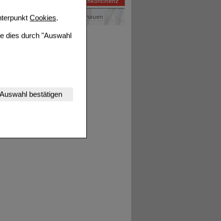
terpunkt
Cookies
.
ie dies durch "Auswahl
nserer Website
Auswahl bestätigen
tet werden kann.
estalten,
rhaltensweisen (z.B.
nisse zugeschrittene
ng unserer Website
uf unserer Website aber
, dass Daten hierfür