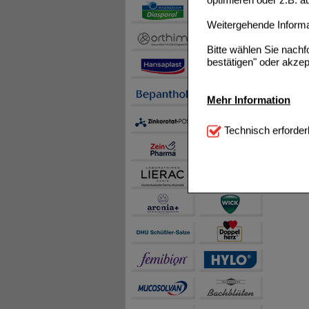
optimieren oder z.B. 
Weitergehende Informat
Bitte wählen Sie nach
bestätigen" oder akzep
Mehr Information
Technisch Notwendi
Technisch erforder
notwendig sind (z.B. N
Komfort:
Diese Cookie
beispielsweise für di
Spracheinstellung) an
Inhalte anzuzeigen un
Statistik & Tracking:
H
sammeln, mit deren Hil
auch die Werbung auf Dr
teilweise an Dritte wi