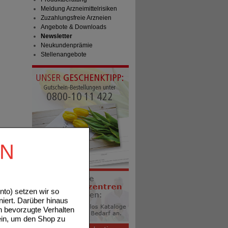
Meldung Arzneimittelrisiken
Zuzahlungsfreie Arzneien
Angebote & Downloads
Newsletter
Neukundenprämie
Stellenangebote
EN
to) setzen wir so
niert. Darüber hinaus
n bevorzugte Verhalten
ein, um den Shop zu