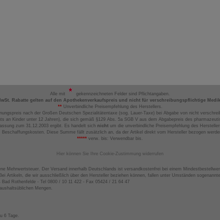
Alle mit
gekennzeichneten Felder sind Pflichtangaben.
MwSt. Rabatte gelten auf den Apothekenverkaufspreis und nicht für verschreibungspflichtige Medi
**
Unverbindliche Preisempfehlung des Herstellers.
nungspreis nach der Großen Deutschen Spezialitätentaxe (sog. Lauer-Taxe) bei Abgabe von nicht verschrei
ts an Kinder unter 12 Jahren), die sich gemäß §129 Abs. 5a SGB V aus dem Abgabepreis des pharmazeutis
assung zum 31.12.2003 ergibt. Es handelt sich
nicht
um die unverbindliche Preisempfehlung des Hersteller
 Beschaffungskosten. Diese Summe fällt zusätzlich an, da der Artikel direkt vom Hersteller bezogen werd
*****
verw. bis: Verwendbar bis.
Hier können Sie Ihre Cookie-Zustimmung widerrufen
ene Mehrwertsteuer. Der Versand innerhalb Deutschlands ist versandkostenfrei bei einem Mindestbestellwer
ei Artikeln, die wir ausschließlich über den Hersteller beziehen können, fallen unter Umständen sogenann
4 Bad Rothenfelde - Tel 0800 / 10 11 422 - Fax 05424 / 21 64 47
haushaltsüblichen Mengen.
zu 6 Tage.