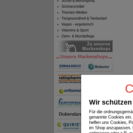
Schlaf & Beruhigung
Schmerzmittel
Themen-Welten
Tiergesundheit & Tierbedarf
Vegan - vegetarisch
Vitamine & Sport
Zahn- & Mundpflege
C
Wir schützen 
Für die ordnungsgemäß
genannte Cookies ein. 
helfen uns Cookies, P
im Shop anzupassen. D