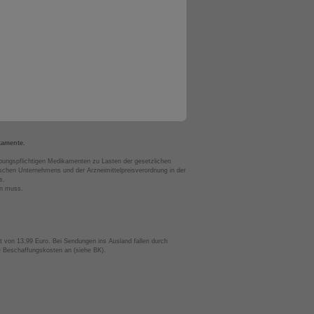
kamente.
bungspflichtigen Medikamenten zu Lasten der gesetzlichen
chen Unternehmens und der Arzneimittelpreisverordnung in der
s.
en muss.
t von 13,99 Euro. Bei Sendungen ins Ausland fallen durch
te Beschaffungskosten an (siehe BK).