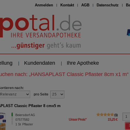
Anmelden
Kontakt
AGB
Datenschutz
Ba
ellung
Kundendaten
Ihre Apotheke
suchen nach:
„
HANSAPLAST Classic Pflaster 8cm x1 m
“
Sortieren nach:
pro Seite
LAST Classic Pflaster 8 cmx5 m
Beiersdorf AG
1
Unser Preis
*
15,25 €
07577582
1
St
Pflaster