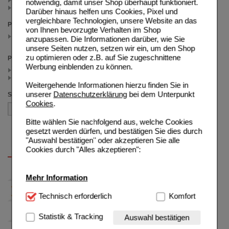
notwendig, damit unser Shop überhaupt funktioniert.
Beruhigung, Unruhe (1)
Darüber hinaus helfen uns Cookies, Pixel und
vergleichbare Technologien, unsere Website an das
Packungsgröße
von Ihnen bevorzugte Verhalten im Shop
10X10 ml
anzupassen. Die Informationen darüber, wie Sie
(auswahl entfernen)
unsere Seiten nutzen, setzen wir ein, um den Shop
zu optimieren oder z.B. auf Sie zugeschnittene
Preis
Werbung einblenden zu können.
< 8.50 (3)
>= 8.50 (1)
Weitergehende Informationen hierzu finden Sie in
unserer
Datenschutzerklärung
bei dem Unterpunkt
Sortieren nach
Cookies
.
Bitte wählen Sie nachfolgend aus, welche Cookies
gesetzt werden dürfen, und bestätigen Sie dies durch
"Auswahl bestätigen" oder akzeptieren Sie alle
Cookies durch "Alles akzeptieren":
Mehr Information
Technisch Notwendig:
Technisch erforderlich
Hierbei handelt es sich um
Komfort
Cookies, die für die Grundfunktionen unserer
Website notwendig sind (z.B. Navigation, Warenkorb,
Statistik & Tracking
Auswahl bestätigen
Kundenkonto), weshalb auf diese nicht verzichtet