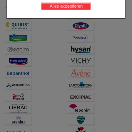
werden kann.
Alles akzeptieren
Komfort:
Diese Cookies werden genutzt um das
Einkaufserlebnis noch ansprechender zu gestalten,
beispielsweise für die Wiedererkennung des
Besuchers oder unsere Seite an bevorzugte
Verhaltensweisen (z.B. Spracheinstellung)
anzupassen. Komfort-Cookies ermöglichen es uns
auch auf Ihre Bedürfnisse zugeschrittene Inhalte
anzuzeigen und unser Partnerprogramm zu
betreiben.
Statistik & Tracking:
Hierüber lassen sich
Informationen über die Art und Weise der Nutzung
unserer Website sammeln, mit deren Hilfe wir unsere
Website weiter für Sie optimieren können, den Inhalt
auf unserer Website aber auch die Werbung auf
Drittseiten möglichst relevant für Sie zu gestalten.
Bitte beachten Sie, dass Daten hierfür teilweise an
Dritte wie z.B. Google oder soziale Medien
übertragen werden.