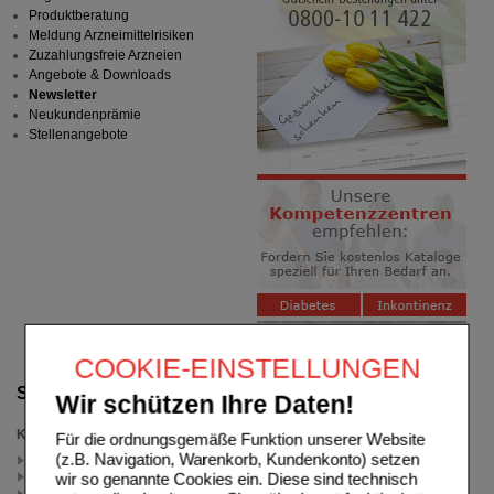
Produktberatung
Meldung Arzneimittelrisiken
Zuzahlungsfreie Arzneien
Angebote & Downloads
Newsletter
Neukundenprämie
Stellenangebote
COOKIE-EINSTELLUNGEN
Suche verfeinern
Wir schützen Ihre Daten!
Kategorien
Für die ordnungsgemäße Funktion unserer Website
(z.B. Navigation, Warenkorb, Kundenkonto) setzen
Hals & Rachen (1)
Vitalität & Kraft (1)
wir so genannte Cookies ein. Diese sind technisch
Einschlafen & Jetlag (1)