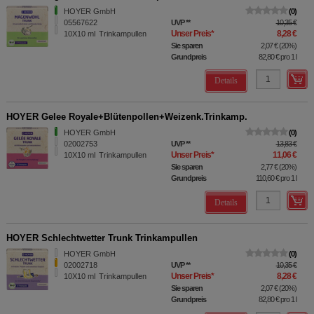
HOYER GmbH
0
05567622
UVP
**
10,35 €
Unser Preis
*
8,28 €
10X10
ml
Trinkampullen
Sie sparen
2,07 €
(
20%
)
Grundpreis
82,80 €
pro 1 l
Details
HOYER Gelee Royale+Blütenpollen+Weizenk.Trinkamp.
HOYER GmbH
0
02002753
UVP
**
13,83 €
Unser Preis
*
11,06 €
10X10
ml
Trinkampullen
Sie sparen
2,77 €
(
20%
)
Grundpreis
110,60 €
pro 1 l
Details
HOYER Schlechtwetter Trunk Trinkampullen
HOYER GmbH
0
02002718
UVP
**
10,35 €
Unser Preis
*
8,28 €
10X10
ml
Trinkampullen
Sie sparen
2,07 €
(
20%
)
Grundpreis
82,80 €
pro 1 l