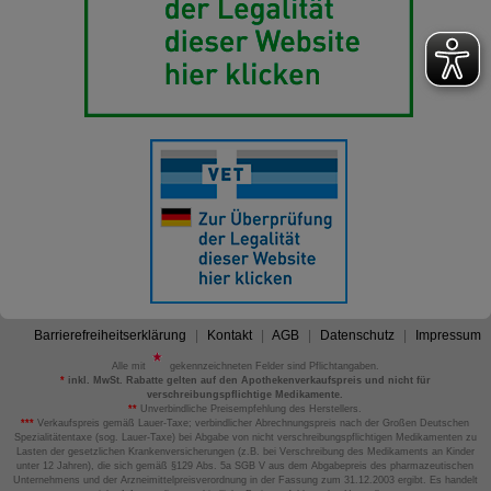
Barrierefreiheitserklärung
Kontakt
AGB
Datenschutz
Impressum
Alle mit
gekennzeichneten Felder sind Pflichtangaben.
*
inkl. MwSt. Rabatte gelten auf den Apothekenverkaufspreis und nicht für
verschreibungspflichtige Medikamente.
**
Unverbindliche Preisempfehlung des Herstellers.
***
Verkaufspreis gemäß Lauer-Taxe; verbindlicher Abrechnungspreis nach der Großen Deutschen
Spezialitätentaxe (sog. Lauer-Taxe) bei Abgabe von nicht verschreibungspflichtigen Medikamenten zu
Lasten der gesetzlichen Krankenversicherungen (z.B. bei Verschreibung des Medikaments an Kinder
unter 12 Jahren), die sich gemäß §129 Abs. 5a SGB V aus dem Abgabepreis des pharmazeutischen
Unternehmens und der Arzneimittelpreisverordnung in der Fassung zum 31.12.2003 ergibt. Es handelt