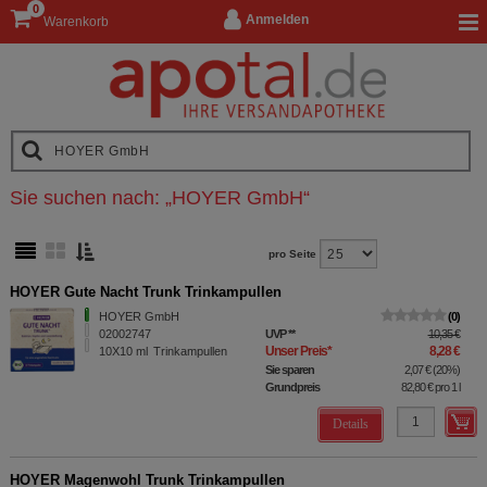
0
Anmelden
Warenkorb
Sie suchen nach:
„
HOYER GmbH
“
pro Seite
HOYER Gute Nacht Trunk Trinkampullen
HOYER GmbH
0
02002747
UVP
**
10,35 €
Unser Preis
*
8,28 €
10X10
ml
Trinkampullen
Sie sparen
2,07 €
(
20%
)
Grundpreis
82,80 €
pro 1 l
Details
HOYER Magenwohl Trunk Trinkampullen