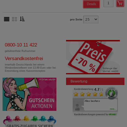
Details
pro Seite
0800-10 11 422
gebührenfreie Rufnummer
Versandkostenfrei
innerhalb Deutschlands bei einem
Mindestbestellwert von 13,99 Euro oder bei
Einsendung eines Kassenrezeptes
Bewertung