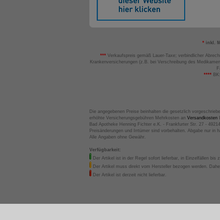
*
inkl. 
***
Verkaufspreis gemäß Lauer-Taxe; verbindlicher Abrech
Krankenversicherungen (z.B. bei Verschreibung des Medikamen
F
****
BK:
Die angegebenen Preise beinhalten die gesetzlich vorgeschrieb
erhöhte Versicherungsgebühren Mehrkosten an
Versandkosten
B
Bad Apotheke Henning Fichter e.K. - Frankfurter Str. 27 - 4921
Preisänderungen und Irrtümer sind vorbehalten. Abgabe nur in 
Alle Angaben ohne Gewähr.
Verfügbarkeit:
Der Artikel ist in der Regel sofort lieferbar, in Einzelfällen bis 
Der Artikel muss direkt vom Hersteller bezogen werden. Daher
Der Artikel ist derzeit nicht lieferbar.