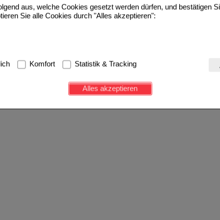
folgend aus, welche Cookies gesetzt werden dürfen, und bestätigen S
tieren Sie alle Cookies durch "Alles akzeptieren":
g:
Hierbei handelt es sich um Cookies, die für die Grundfunktionen u
lich
Komfort
Statistik & Tracking
avigation, Warenkorb, Kundenkonto), weshalb auf diese nicht verzich
s werden genutzt um das Einkaufserlebnis noch ansprechender zu g
Alles akzeptieren
e Wiedererkennung des Besuchers oder unsere Seite an bevorzugte Ve
zupassen. Komfort-Cookies ermöglichen es uns auch auf Ihre Bedürf
d unser Partnerprogramm zu betreiben.
ierüber lassen sich Informationen über die Art und Weise der Nutzu
fe wir unsere Website weiter für Sie optimieren können, den Inhalt a
ittseiten möglichst relevant für Sie zu gestalten. Bitte beachten Sie
e z.B. Google oder soziale Medien übertragen werden.