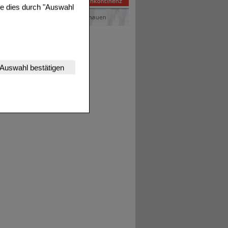
ie dies durch "Auswahl
nserer Website
Auswahl bestätigen
tet werden kann.
estalten,
rhaltensweisen (z.B.
nisse zugeschrittene
ng unserer Website
uf unserer Website aber
, dass Daten hierfür