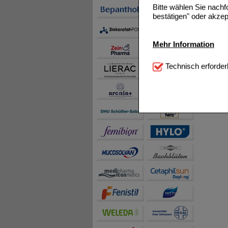
Bitte wählen Sie nach
bestätigen" oder akzep
Mehr Information
Technisch Notwendi
Technisch erforder
notwendig sind (z.B. N
Komfort:
Diese Cookie
beispielsweise für di
Spracheinstellung) an
Inhalte anzuzeigen un
Statistik & Tracking:
H
sammeln, mit deren Hil
auch die Werbung auf Dr
teilweise an Dritte wi