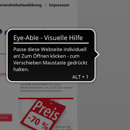
rrierefreiheitserklärung
Impressum
Seite drucken
0800-10 11 422
gebührenfreie Rufnummer
eme
“
Versandkostenfrei
innerhalb Deutschlands bei einem
Mindestbestellwert von 13,99 Euro oder bei
Einsendung eines Kassenrezeptes
Details