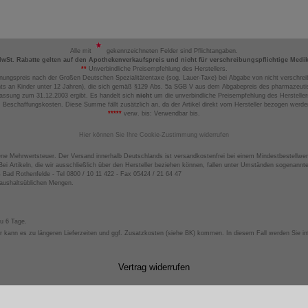
Alle mit
gekennzeichneten Felder sind Pflichtangaben.
MwSt. Rabatte gelten auf den Apothekenverkaufspreis und nicht für verschreibungspflichtige Medi
**
Unverbindliche Preisempfehlung des Herstellers.
nungspreis nach der Großen Deutschen Spezialitätentaxe (sog. Lauer-Taxe) bei Abgabe von nicht verschrei
ts an Kinder unter 12 Jahren), die sich gemäß §129 Abs. 5a SGB V aus dem Abgabepreis des pharmazeutis
assung zum 31.12.2003 ergibt. Es handelt sich
nicht
um die unverbindliche Preisempfehlung des Hersteller
 Beschaffungskosten. Diese Summe fällt zusätzlich an, da der Artikel direkt vom Hersteller bezogen werd
*****
verw. bis: Verwendbar bis.
Hier können Sie Ihre Cookie-Zustimmung widerrufen
ene Mehrwertsteuer. Der Versand innerhalb Deutschlands ist versandkostenfrei bei einem Mindestbestellwer
ei Artikeln, die wir ausschließlich über den Hersteller beziehen können, fallen unter Umständen sogenann
4 Bad Rothenfelde - Tel 0800 / 10 11 422 - Fax 05424 / 21 64 47
haushaltsüblichen Mengen.
zu 6 Tage.
 kann es zu längeren Lieferzeiten und ggf. Zusatzkosten (siehe BK) kommen. In diesem Fall werden Sie inf
Vertrag widerrufen