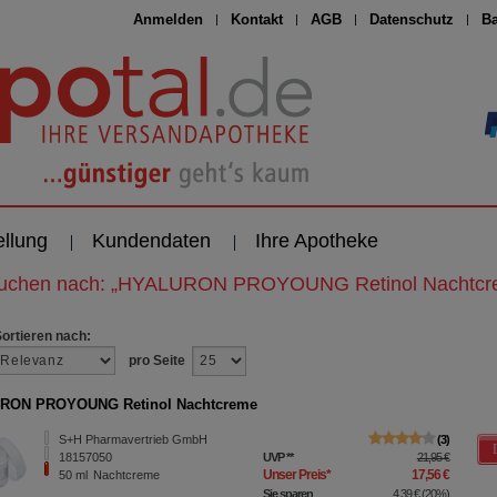
Anmelden
Kontakt
AGB
Datenschutz
Ba
ellung
Kundendaten
Ihre Apotheke
suchen nach:
„
HYALURON PROYOUNG Retinol Nachtcr
Sortieren nach:
pro Seite
RON PROYOUNG Retinol Nachtcreme
S+H Pharmavertrieb GmbH
3
18157050
UVP
**
21,95 €
Unser Preis
*
17,56 €
50
ml
Nachtcreme
Sie sparen
4,39 €
(
20%
)