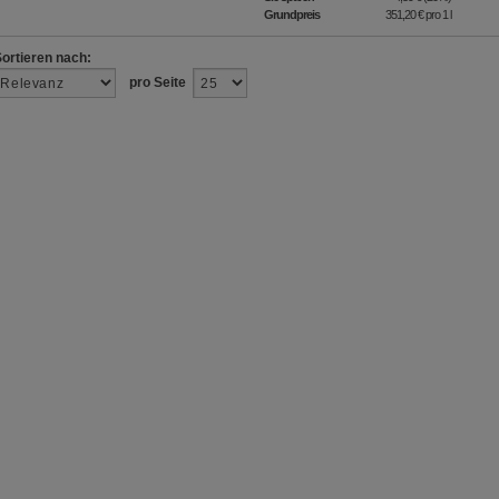
Grundpreis
351,20 €
pro 1 l
Sortieren nach:
pro Seite