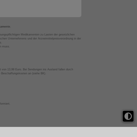
kamente.
bungspflichtigen Medikamenten zu Lasten der gesetzlichen
chen Unternehmens und der Arzneimittelpreisverordnung in der
s.
en muss.
t von 13,99 Euro. Bei Sendungen ins Ausland fallen durch
te Beschaffungskosten an (siehe BK).
ormiert.