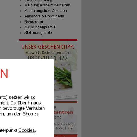
Meldung Arzneimittelrisiken
Zuzahlungsfreie Arzneien
Angebote & Downloads
Newsletter
Neukundenprämie
Stellenangebote
EN
to) setzen wir so
niert. Darüber hinaus
n bevorzugte Verhalten
ein, um den Shop zu
terpunkt
Cookies
.