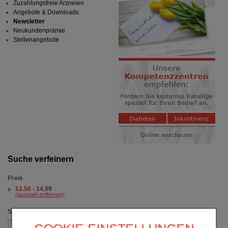
Zuzahlungsfreie Arzneien
Angebote & Downloads
Newsletter
Neukundenprämie
Stellenangebote
Suche verfeinern
Preis
12.50 - 14.99
(auswahl entfernen)
Sortieren nach