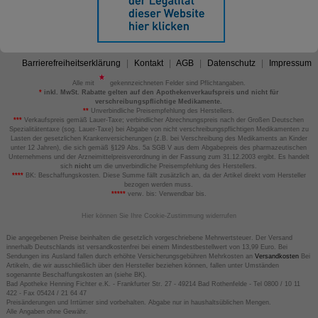
Barrierefreiheitserklärung
Kontakt
AGB
Datenschutz
Impressum
Alle mit
gekennzeichneten Felder sind Pflichtangaben.
*
inkl. MwSt. Rabatte gelten auf den Apothekenverkaufspreis und nicht für
verschreibungspflichtige Medikamente.
**
Unverbindliche Preisempfehlung des Herstellers.
***
Verkaufspreis gemäß Lauer-Taxe; verbindlicher Abrechnungspreis nach der Großen Deutschen
Spezialitätentaxe (sog. Lauer-Taxe) bei Abgabe von nicht verschreibungspflichtigen Medikamenten zu
Lasten der gesetzlichen Krankenversicherungen (z.B. bei Verschreibung des Medikaments an Kinder
unter 12 Jahren), die sich gemäß §129 Abs. 5a SGB V aus dem Abgabepreis des pharmazeutischen
Unternehmens und der Arzneimittelpreisverordnung in der Fassung zum 31.12.2003 ergibt. Es handelt
sich
nicht
um die unverbindliche Preisempfehlung des Herstellers.
****
BK: Beschaffungskosten. Diese Summe fällt zusätzlich an, da der Artikel direkt vom Hersteller
bezogen werden muss.
*****
verw. bis: Verwendbar bis.
Hier können Sie Ihre Cookie-Zustimmung widerrufen
Die angegebenen Preise beinhalten die gesetzlich vorgeschriebene Mehrwertsteuer. Der Versand
innerhalb Deutschlands ist versandkostenfrei bei einem Mindestbestellwert von 13,99 Euro. Bei
Sendungen ins Ausland fallen durch erhöhte Versicherungsgebühren Mehrkosten an
Versandkosten
Bei
Artikeln, die wir ausschließlich über den Hersteller beziehen können, fallen unter Umständen
sogenannte Beschaffungskosten an (siehe BK).
Bad Apotheke Henning Fichter e.K. - Frankfurter Str. 27 - 49214 Bad Rothenfelde - Tel 0800 / 10 11
422 - Fax 05424 / 21 64 47
Preisänderungen und Irrtümer sind vorbehalten. Abgabe nur in haushaltsüblichen Mengen.
Alle Angaben ohne Gewähr.