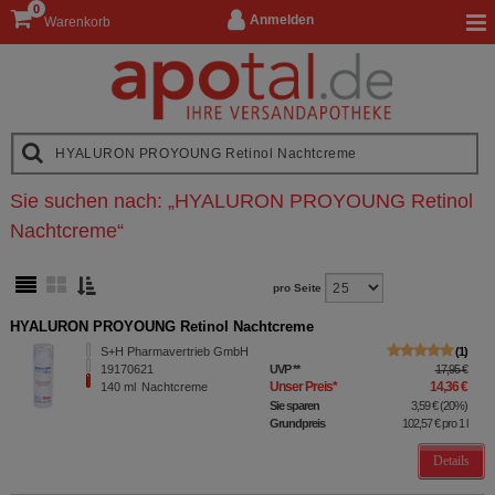
0
Anmelden
Warenkorb
Sie suchen nach:
„
HYALURON PROYOUNG Retinol
Nachtcreme
“
pro Seite
HYALURON PROYOUNG Retinol Nachtcreme
S+H Pharmavertrieb GmbH
1
19170621
UVP
**
17,95 €
Unser Preis
*
14,36 €
140
ml
Nachtcreme
Sie sparen
3,59 €
(
20%
)
Grundpreis
102,57 €
pro 1 l
Details