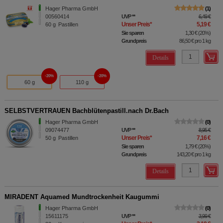
Hager Pharma GmbH
1
00560414
UVP
**
6,49 €
Unser Preis
*
5,19 €
60
g
Pastillen
Sie sparen
1,30 €
(
20%
)
Grundpreis
86,50 €
pro 1 kg
Details
20%
20%
60 g
110 g
SELBSTVERTRAUEN Bachblütenpastill.nach Dr.Bach
Hager Pharma GmbH
0
09074477
UVP
**
8,95 €
Unser Preis
*
7,16 €
50
g
Pastillen
Sie sparen
1,79 €
(
20%
)
Grundpreis
143,20 €
pro 1 kg
Details
MIRADENT Aquamed Mundtrockenheit Kaugummi
Hager Pharma GmbH
0
15611175
UVP
**
3,99 €