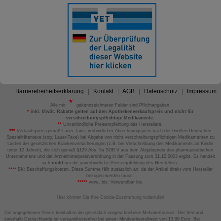
Barrierefreiheitserklärung
Kontakt
AGB
Datenschutz
Impressum
Alle mit
gekennzeichneten Felder sind Pflichtangaben.
*
inkl. MwSt. Rabatte gelten auf den Apothekenverkaufspreis und nicht für
verschreibungspflichtige Medikamente.
**
Unverbindliche Preisempfehlung des Herstellers.
***
Verkaufspreis gemäß Lauer-Taxe; verbindlicher Abrechnungspreis nach der Großen Deutschen
Spezialitätentaxe (sog. Lauer-Taxe) bei Abgabe von nicht verschreibungspflichtigen Medikamenten zu
Lasten der gesetzlichen Krankenversicherungen (z.B. bei Verschreibung des Medikaments an Kinder
unter 12 Jahren), die sich gemäß §129 Abs. 5a SGB V aus dem Abgabepreis des pharmazeutischen
Unternehmens und der Arzneimittelpreisverordnung in der Fassung zum 31.12.2003 ergibt. Es handelt
sich
nicht
um die unverbindliche Preisempfehlung des Herstellers.
****
BK: Beschaffungskosten. Diese Summe fällt zusätzlich an, da der Artikel direkt vom Hersteller
bezogen werden muss.
*****
verw. bis: Verwendbar bis.
Hier können Sie Ihre Cookie-Zustimmung widerrufen
Die angegebenen Preise beinhalten die gesetzlich vorgeschriebene Mehrwertsteuer. Der Versand
innerhalb Deutschlands ist versandkostenfrei bei einem Mindestbestellwert von 13,99 Euro. Bei