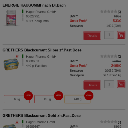
ENERGIE KAUGUMMI nach Dr.Bach
Hager Pharma GmbH
0
03627751
UVP
**
6,95 €
Unser Preis
*
5,33 €
40
St
Kaugummi
Sie sparen
1,62 €
(
23%
)
Details
GRETHERS Blackcurrant Silber zf.Past.Dose
Hager Pharma GmbH
0
03806011
UVP
**
34,99 €
Unser Preis
*
24,96 €
440
g
Pastillen
Sie sparen
10,03 €
(
29%
)
Grundpreis
56,73 €
pro 1 kg
Details
20%
27%
29%
60 g
110 g
440 g
GRETHERS Blackcurrant Gold zh.Past.Dose
Hager Pharma GmbH
0
06989667
UVP
**
8,99 €