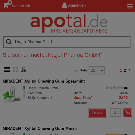
0
Anmelden
Warenkorb
Sie suchen nach:
„
Hager Pharma GmbH
“
1
2
pro Seite
MIRADENT Xylitol Chewing Gum Spearmint
Hager Pharma GmbH
0
04275596
UVP
**
3,59 €
Unser Preis
*
2,87 €
30
St
Kaugummi
Sie sparen
0,72 €
(
20%
)
Details
MIRADENT Xylitol Chewing Gum Minze