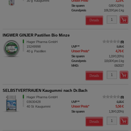
Unser Preis
*
3,19 €
30
g
Kaugummi
Sie sparen
0,80 €
(
20%
)
Grundpreis
106,33 €
pro 1 kg
Details
INGWER GINJER Pastillen Bio Minze
Hager Pharma GmbH
0
15249998
UVP
**
5,95 €
Unser Preis
*
4,76 €
40
g
Pastillen
Sie sparen
1,19 €
(
20%
)
Grundpreis
119,00 €
pro 1 kg
MHD:
06/2027
Details
SELBSTVERTRAUEN Kaugummi nach Dr.Bach
Hager Pharma GmbH
0
03630428
UVP
**
6,95 €
Unser Preis
*
5,56 €
40
St
Kaugummi
Sie sparen
1,39 €
(
20%
)
Details