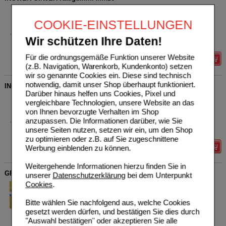
Hager Pharma GmbH
0
13974666
UVP
**
3,95 €
COOKIE-EINSTELLUNGEN
Unser Preis
*
3,16 €
30
g
Kaugummi
Sie sparen
0,79 €
(
20%
)
Wir schützen Ihre Daten!
Grundpreis
105,33 €
pro 1 kg
Für die ordnungsgemäße Funktion unserer Website
Details
(z.B. Navigation, Warenkorb, Kundenkonto) setzen
wir so genannte Cookies ein. Diese sind technisch
notwendig, damit unser Shop überhaupt funktioniert.
INGWER GINJER Kaugummi Honig
Darüber hinaus helfen uns Cookies, Pixel und
Hager Pharma GmbH
0
vergleichbare Technologien, unsere Website an das
14300591
UVP
**
3,95 €
von Ihnen bevorzugte Verhalten im Shop
Unser Preis
*
3,16 €
30
g
Kaugummi
anzupassen. Die Informationen darüber, wie Sie
Sie sparen
0,79 €
(
20%
)
unsere Seiten nutzen, setzen wir ein, um den Shop
Grundpreis
105,33 €
pro 1 kg
zu optimieren oder z.B. auf Sie zugeschnittene
Details
Werbung einblenden zu können.
Weitergehende Informationen hierzu finden Sie in
GRETHERS Blackcurrant Gold zh.Past.Beutel Refill
unserer
Datenschutzerklärung
bei dem Unterpunkt
Cookies
.
Hager Pharma GmbH
0
19145592
UVP
**
8,49 €
Unser Preis
*
6,79 €
110
g
Pastillen
Bitte wählen Sie nachfolgend aus, welche Cookies
Sie sparen
1,70 €
(
20%
)
gesetzt werden dürfen, und bestätigen Sie dies durch
Grundpreis
61,73 €
pro 1 kg
"Auswahl bestätigen" oder akzeptieren Sie alle