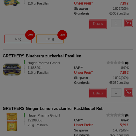
Unser Preis
*
7,19 €
110
g
Pastillen
Sie sparen
1,80 €
(
20%
)
Grundpreis
65,36 €
pro 1 kg
Details
20%
20%
60 g
110 g
GRETHERS Blueberry zuckerfrei Pastillen
Hager Pharma GmbH
0
11863201
UVP
**
8,99 €
Unser Preis
*
7,19 €
110
g
Pastillen
Sie sparen
1,80 €
(
20%
)
Grundpreis
65,36 €
pro 1 kg
Details
GRETHERS Ginger Lemon zuckerfrei Past.Beutel Ref.
Hager Pharma GmbH
0
19199866
UVP
**
6,99 €
Unser Preis
*
5,59 €
75
g
Pastillen
Sie sparen
1,40 €
(
20%
)
Grundpreis
74,53 €
pro 1 kg