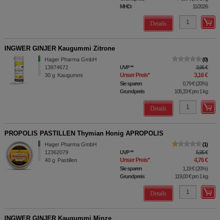
MHD:
11/2026
Details
INGWER GINJER Kaugummi Zitrone
Hager Pharma GmbH
0
13974672
UVP
**
3,95 €
Unser Preis
*
3,16 €
30
g
Kaugummi
Sie sparen
0,79 €
(
20%
)
Grundpreis
105,33 €
pro 1 kg
Details
PROPOLIS PASTILLEN Thymian Honig APROPOLIS
Hager Pharma GmbH
1
12362079
UVP
**
5,95 €
Unser Preis
*
4,76 €
40
g
Pastillen
Sie sparen
1,19 €
(
20%
)
Grundpreis
119,00 €
pro 1 kg
Details
INGWER GINJER Kaugummi Minze