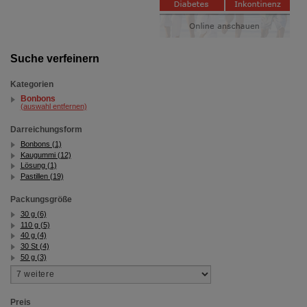
Suche verfeinern
Kategorien
Bonbons
(auswahl entfernen)
Darreichungsform
Bonbons (1)
Kaugummi (12)
Lösung (1)
Pastillen (19)
Packungsgröße
30 g (6)
110 g (5)
40 g (4)
30 St (4)
50 g (3)
Preis