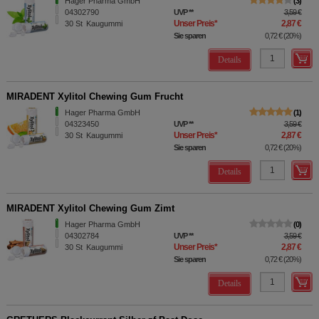
Hager Pharma GmbH
3
04302790
UVP
**
3,59 €
Unser Preis
*
2,87 €
30
St
Kaugummi
Sie sparen
0,72 €
(
20%
)
Details
MIRADENT Xylitol Chewing Gum Frucht
Hager Pharma GmbH
1
04323450
UVP
**
3,59 €
Unser Preis
*
2,87 €
30
St
Kaugummi
Sie sparen
0,72 €
(
20%
)
Details
MIRADENT Xylitol Chewing Gum Zimt
Hager Pharma GmbH
0
04302784
UVP
**
3,59 €
Unser Preis
*
2,87 €
30
St
Kaugummi
Sie sparen
0,72 €
(
20%
)
Details