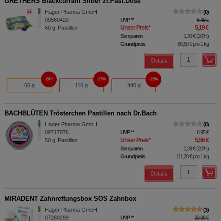
GRETHERS Blackcurrant Silber zf.Past.Dose
Hager Pharma GmbH
0
00560420
UVP
**
6,49 €
Unser Preis
*
5,19 €
60
g
Pastillen
Sie sparen
1,30 €
(
20%
)
Grundpreis
86,50 €
pro 1 kg
Details
20%
27%
29%
60 g
110 g
440 g
BACHBLÜTEN Trösterchen Pastillen nach Dr.Bach
Hager Pharma GmbH
0
09717076
UVP
**
6,95 €
Unser Preis
*
5,56 €
50
g
Pastillen
Sie sparen
1,39 €
(
20%
)
Grundpreis
111,20 €
pro 1 kg
Details
MIRADENT Zahnrettungsbox SOS Zahnbox
Hager Pharma GmbH
3
07260299
UVP
**
33,99 €