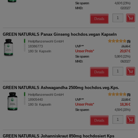
Sie sparen
4,60 €
(
23%
)
MHD:
02/2027
Details
GREEN NATURALS Panax Ginseng hochdos.vegan Kapseln
Heilpflanzenwohl GmbH
5
18386773
UVP
**
26,95 €
Unser Preis
*
20,97 €
180
St
Kapseln
Sie sparen
5,98 €
(
22%
)
MHD:
06/2027
Details
GREEN NATURALS Ashwagandha 2500mg hochdos.veg.Kps.
Heilpflanzenwohl GmbH
5
18905440
UVP
**
22,95 €
Unser Preis
*
18,36 €
180
St
Kapseln
Sie sparen
4,59 €
(
20%
)
Details
GREEN NATURALS Johanniskraut 850mg hochdosiert Kps