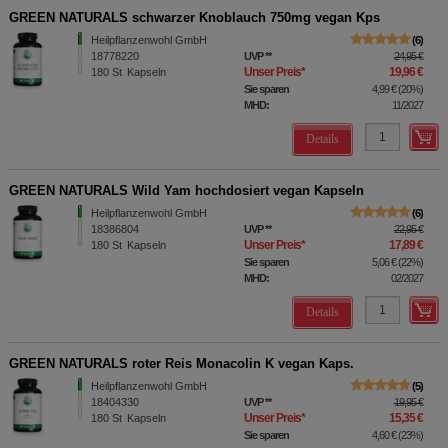
GREEN NATURALS schwarzer Knoblauch 750mg vegan Kps
Heilpflanzenwohl GmbH
6
18778220
UVP
**
24,95 €
Unser Preis
*
19,96 €
180
St
Kapseln
Sie sparen
4,99 €
(
20%
)
MHD:
11/2027
Details
GREEN NATURALS Wild Yam hochdosiert vegan Kapseln
Heilpflanzenwohl GmbH
6
18386804
UVP
**
22,95 €
Unser Preis
*
17,89 €
180
St
Kapseln
Sie sparen
5,06 €
(
22%
)
MHD:
02/2027
Details
GREEN NATURALS roter Reis Monacolin K vegan Kaps.
Heilpflanzenwohl GmbH
5
18404330
UVP
**
19,95 €
Unser Preis
*
15,35 €
180
St
Kapseln
Sie sparen
4,60 €
(
23%
)