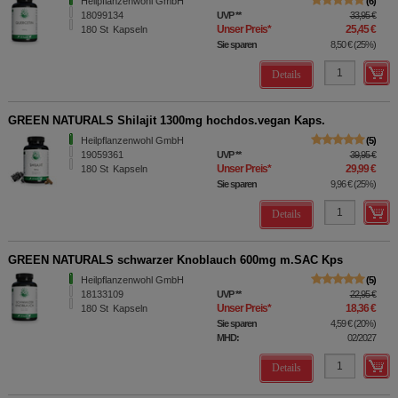
Heilpflanzenwohl GmbH
6
18099134
UVP
**
33,95 €
Unser Preis
*
25,45 €
180
St
Kapseln
Sie sparen
8,50 €
(
25%
)
Details
GREEN NATURALS Shilajit 1300mg hochdos.vegan Kaps.
Heilpflanzenwohl GmbH
5
19059361
UVP
**
39,95 €
Unser Preis
*
29,99 €
180
St
Kapseln
Sie sparen
9,96 €
(
25%
)
Details
GREEN NATURALS schwarzer Knoblauch 600mg m.SAC Kps
Heilpflanzenwohl GmbH
5
18133109
UVP
**
22,95 €
Unser Preis
*
18,36 €
180
St
Kapseln
Sie sparen
4,59 €
(
20%
)
MHD:
02/2027
Details