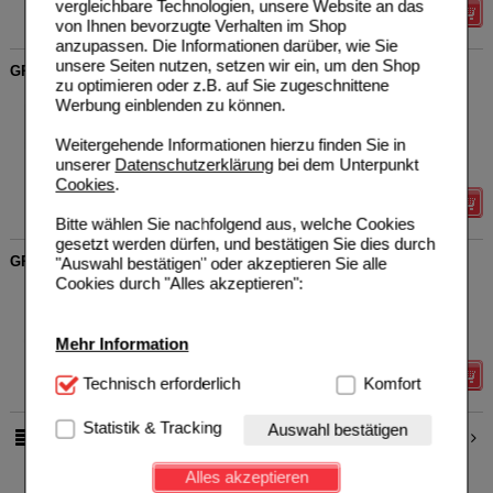
vergleichbare Technologien, unsere Website an das
Details
von Ihnen bevorzugte Verhalten im Shop
anzupassen. Die Informationen darüber, wie Sie
unsere Seiten nutzen, setzen wir ein, um den Shop
GREEN NATURALS Reishi 650 mg hochdos.vegan Kapseln
zu optimieren oder z.B. auf Sie zugeschnittene
Heilpflanzenwohl GmbH
5
Werbung einblenden zu können.
18782724
UVP
**
24,95 €
Unser Preis
*
19,96 €
180
St
Kapseln
Weitergehende Informationen hierzu finden Sie in
Sie sparen
4,99 €
(
20%
)
unserer
Datenschutzerklärung
bei dem Unterpunkt
MHD:
12/2026
Cookies
.
Details
Bitte wählen Sie nachfolgend aus, welche Cookies
gesetzt werden dürfen, und bestätigen Sie dies durch
GREEN NATURALS L-Arginin Base 4500 mg vegan Kaps.
"Auswahl bestätigen" oder akzeptieren Sie alle
Cookies durch "Alles akzeptieren":
Heilpflanzenwohl GmbH
3
20294185
UVP
**
14,95 €
Unser Preis
*
11,96 €
180
St
Kapseln
Sie sparen
2,99 €
(
20%
)
Mehr Information
Details
Technisch Notwendig:
Technisch erforderlich
Hierbei handelt es sich um
Komfort
Cookies, die für die Grundfunktionen unserer
Website notwendig sind (z.B. Navigation, Warenkorb,
Statistik & Tracking
Auswahl bestätigen
1
2
pro Seite
Kundenkonto), weshalb auf diese nicht verzichtet
werden kann.
Alles akzeptieren