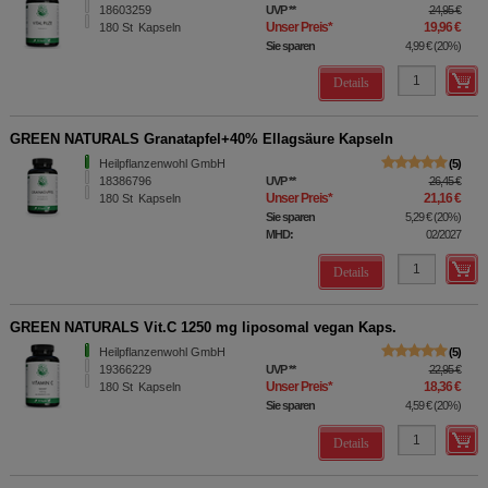
18603259
UVP
**
24,95 €
Unser Preis
*
19,96 €
180
St
Kapseln
Sie sparen
4,99 €
(
20%
)
Details
GREEN NATURALS Granatapfel+40% Ellagsäure Kapseln
Heilpflanzenwohl GmbH
5
18386796
UVP
**
26,45 €
Unser Preis
*
21,16 €
180
St
Kapseln
Sie sparen
5,29 €
(
20%
)
MHD:
02/2027
Details
GREEN NATURALS Vit.C 1250 mg liposomal vegan Kaps.
Heilpflanzenwohl GmbH
5
19366229
UVP
**
22,95 €
Unser Preis
*
18,36 €
180
St
Kapseln
Sie sparen
4,59 €
(
20%
)
Details