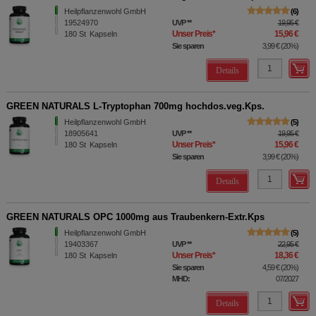
Heilpflanzenwohl GmbH
6
19524970
UVP
**
19,95 €
Unser Preis
*
15,96 €
180
St
Kapseln
Sie sparen
3,99 €
(
20%
)
Details
GREEN NATURALS L-Tryptophan 700mg hochdos.veg.Kps.
Heilpflanzenwohl GmbH
5
18905641
UVP
**
19,95 €
Unser Preis
*
15,96 €
180
St
Kapseln
Sie sparen
3,99 €
(
20%
)
Details
GREEN NATURALS OPC 1000mg aus Traubenkern-Extr.Kps
Heilpflanzenwohl GmbH
5
19403367
UVP
**
22,95 €
Unser Preis
*
18,36 €
180
St
Kapseln
Sie sparen
4,59 €
(
20%
)
MHD:
07/2027
Details