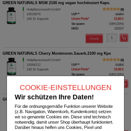
GREEN NATURALS MSM 2100 mg vegan hochdosiert Kaps.
Heilpflanzenwohl GmbH
6
19518076
UVP
**
19,95 €
Unser Preis
*
15,96 €
180
St
Kapseln
Sie sparen
3,99 €
(
20%
)
MHD:
02/2027
Details
GREEN NATURALS Cherry Montmoren.Sauerk.2100 mg Kps
Heilpflanzenwohl GmbH
5
19366212
UVP
**
24,95 €
Unser Preis
*
19,96 €
180
St
Kapseln
Sie sparen
4,99 €
(
20%
)
Details
COOKIE-EINSTELLUNGEN
Wir schützen Ihre Daten!
GREEN NATURALS Coenzym Q10 250 mg vegan hochdos.
Für die ordnungsgemäße Funktion unserer Website
Heilpflanzenwohl GmbH
5
19483366
UVP
**
37,95 €
(z.B. Navigation, Warenkorb, Kundenkonto) setzen
Unser Preis
*
30,75 €
180
St
Kapseln
wir so genannte Cookies ein. Diese sind technisch
Sie sparen
7,20 €
(
19%
)
notwendig, damit unser Shop überhaupt funktioniert.
MHD:
05/2027
Darüber hinaus helfen uns Cookies, Pixel und