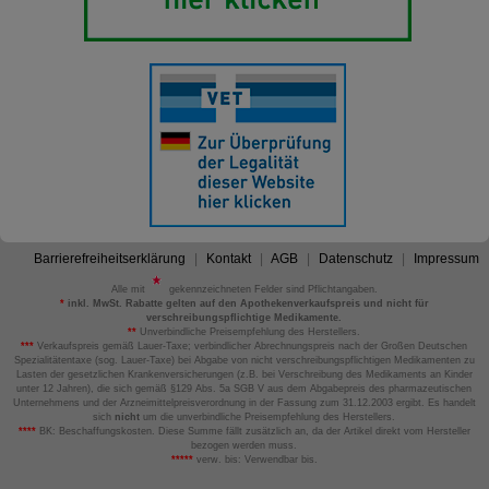
Barrierefreiheitserklärung
Kontakt
AGB
Datenschutz
Impressum
Alle mit
gekennzeichneten Felder sind Pflichtangaben.
*
inkl. MwSt. Rabatte gelten auf den Apothekenverkaufspreis und nicht für
verschreibungspflichtige Medikamente.
**
Unverbindliche Preisempfehlung des Herstellers.
***
Verkaufspreis gemäß Lauer-Taxe; verbindlicher Abrechnungspreis nach der Großen Deutschen
Spezialitätentaxe (sog. Lauer-Taxe) bei Abgabe von nicht verschreibungspflichtigen Medikamenten zu
Lasten der gesetzlichen Krankenversicherungen (z.B. bei Verschreibung des Medikaments an Kinder
unter 12 Jahren), die sich gemäß §129 Abs. 5a SGB V aus dem Abgabepreis des pharmazeutischen
Unternehmens und der Arzneimittelpreisverordnung in der Fassung zum 31.12.2003 ergibt. Es handelt
sich
nicht
um die unverbindliche Preisempfehlung des Herstellers.
****
BK: Beschaffungskosten. Diese Summe fällt zusätzlich an, da der Artikel direkt vom Hersteller
bezogen werden muss.
*****
verw. bis: Verwendbar bis.