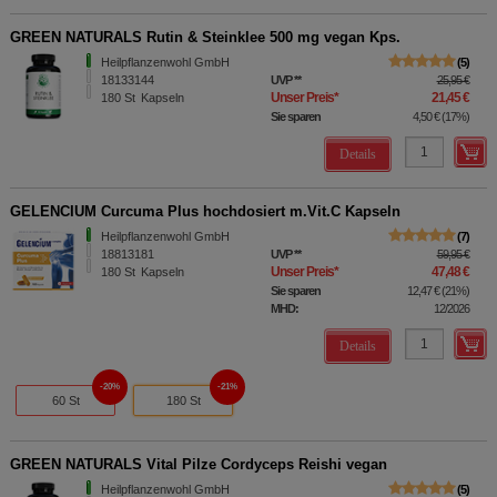
GREEN NATURALS Rutin & Steinklee 500 mg vegan Kps.
Heilpflanzenwohl GmbH
5
18133144
UVP
**
25,95 €
Unser Preis
*
21,45 €
180
St
Kapseln
Sie sparen
4,50 €
(
17%
)
Details
GELENCIUM Curcuma Plus hochdosiert m.Vit.C Kapseln
Heilpflanzenwohl GmbH
7
18813181
UVP
**
59,95 €
Unser Preis
*
47,48 €
180
St
Kapseln
Sie sparen
12,47 €
(
21%
)
MHD:
12/2026
Details
20%
21%
60 St
180 St
GREEN NATURALS Vital Pilze Cordyceps Reishi vegan
Heilpflanzenwohl GmbH
5