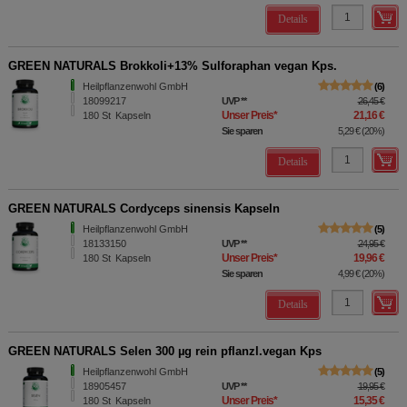
Details
GREEN NATURALS Brokkoli+13% Sulforaphan vegan Kps.
Heilpflanzenwohl GmbH
6
18099217
UVP
**
26,45 €
Unser Preis
*
21,16 €
180
St
Kapseln
Sie sparen
5,29 €
(
20%
)
Details
GREEN NATURALS Cordyceps sinensis Kapseln
Heilpflanzenwohl GmbH
5
18133150
UVP
**
24,95 €
Unser Preis
*
19,96 €
180
St
Kapseln
Sie sparen
4,99 €
(
20%
)
Details
GREEN NATURALS Selen 300 µg rein pflanzl.vegan Kps
Heilpflanzenwohl GmbH
5
18905457
UVP
**
19,95 €
Unser Preis
*
15,35 €
180
St
Kapseln