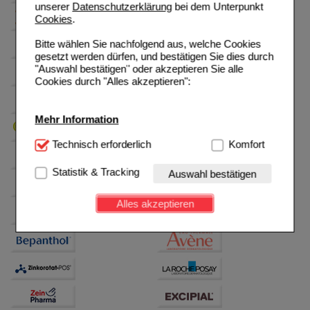
unserer
Datenschutzerklärung
bei dem Unterpunkt
Cookies
.
Bitte wählen Sie nachfolgend aus, welche Cookies
gesetzt werden dürfen, und bestätigen Sie dies durch
"Auswahl bestätigen" oder akzeptieren Sie alle
Cookies durch "Alles akzeptieren":
Mehr Information
Technisch Notwendig:
Technisch erforderlich
Hierbei handelt es sich um
Komfort
Cookies, die für die Grundfunktionen unserer
Website notwendig sind (z.B. Navigation, Warenkorb,
Statistik & Tracking
Auswahl bestätigen
Kundenkonto), weshalb auf diese nicht verzichtet
werden kann.
Alles akzeptieren
Komfort:
Diese Cookies werden genutzt um das
Einkaufserlebnis noch ansprechender zu gestalten,
beispielsweise für die Wiedererkennung des
Besuchers oder unsere Seite an bevorzugte
Verhaltensweisen (z.B. Spracheinstellung)
anzupassen. Komfort-Cookies ermöglichen es uns
auch auf Ihre Bedürfnisse zugeschrittene Inhalte
anzuzeigen und unser Partnerprogramm zu