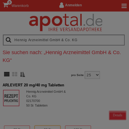
0
Anmelden
Warenkorb
Sie suchen nach:
„
Hennig Arzneimittel GmbH & Co.
KG
“
pro Seite
ARLEVERT 20 mg/40 mg Tabletten
Hennig Arzneimittel GmbH &
Co. KG
02170700
50
St
Tabletten
Details