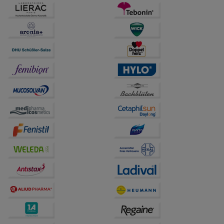
betreiben.
Statistik & Tracking:
Hierüber lassen sich
Informationen über die Art und Weise der Nutzung
unserer Website sammeln, mit deren Hilfe wir unsere
Website weiter für Sie optimieren können, den Inhalt
auf unserer Website aber auch die Werbung auf
Drittseiten möglichst relevant für Sie zu gestalten.
Bitte beachten Sie, dass Daten hierfür teilweise an
Dritte wie z.B. Google oder soziale Medien
übertragen werden.