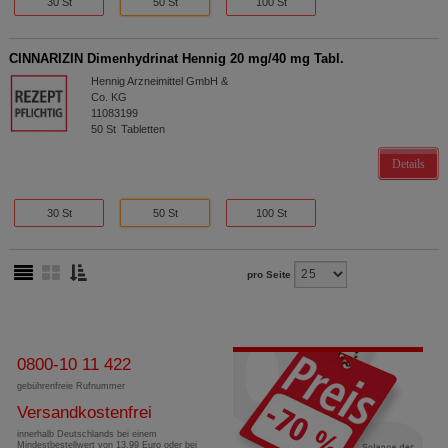
30 St
50 St
100 St
CINNARIZIN Dimenhydrinat Hennig 20 mg/40 mg Tabl.
Hennig Arzneimittel GmbH &
Co. KG
11083199
50
St
Tabletten
Details
30 St
50 St
100 St
pro Seite
0800-10 11 422
gebührenfreie Rufnummer
Versandkostenfrei
innerhalb Deutschlands bei einem
Mindestbestellwert von 13,99 Euro oder bei