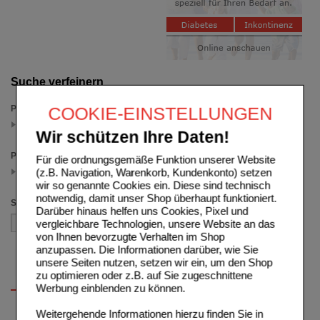
Suche verfeinern
Packungsgröße
COOKIE-EINSTELLUNGEN
50 St
(auswahl entfernen)
Wir schützen Ihre Daten!
Preis
Für die ordnungsgemäße Funktion unserer Website
25.00 - 74.99
(z.B. Navigation, Warenkorb, Kundenkonto) setzen
(auswahl entfernen)
wir so genannte Cookies ein. Diese sind technisch
notwendig, damit unser Shop überhaupt funktioniert.
Sortieren nach
Darüber hinaus helfen uns Cookies, Pixel und
vergleichbare Technologien, unsere Website an das
von Ihnen bevorzugte Verhalten im Shop
anzupassen. Die Informationen darüber, wie Sie
unsere Seiten nutzen, setzen wir ein, um den Shop
zu optimieren oder z.B. auf Sie zugeschnittene
Werbung einblenden zu können.
Weitergehende Informationen hierzu finden Sie in