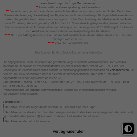
verschreibungspflichtige Medikamente.
**
Unverbindliche Preisempfehlung des Herstellers.
***
Verkaufspreis gemäß Lauer-Taxe; verbindlicher Abrechnungspreis nach der Großen Deutschen
Spezialitätentaxe (sog. Lauer-Taxe) bei Abgabe von nicht verschreibungspflichtigen Medikamenten zu
Lasten der gesetzlichen Krankenversicherungen (z.B. bei Verschreibung des Medikaments an Kinder
unter 12 Jahren), die sich gemäß §129 Abs. 5a SGB V aus dem Abgabepreis des pharmazeutischen
Unternehmens und der Arzneimittelpreisverordnung in der Fassung zum 31.12.2003 ergibt. Es handelt
sich
nicht
um die unverbindliche Preisempfehlung des Herstellers.
****
BK: Beschaffungskosten. Diese Summe fällt zusätzlich an, da der Artikel direkt vom Hersteller
bezogen werden muss.
*****
verw. bis: Verwendbar bis.
Hier können Sie Ihre Cookie-Zustimmung widerrufen
Die angegebenen Preise beinhalten die gesetzlich vorgeschriebene Mehrwertsteuer. Der Versand
innerhalb Deutschlands ist versandkostenfrei bei einem Mindestbestellwert von 13,99 Euro. Bei
Sendungen ins Ausland fallen durch erhöhte Versicherungsgebühren Mehrkosten an
Versandkosten
Bei
Artikeln, die wir ausschließlich über den Hersteller beziehen können, fallen unter Umständen
sogenannte Beschaffungskosten an (siehe BK).
Bad Apotheke Henning Fichter e.K. - Frankfurter Str. 27 - 49214 Bad Rothenfelde - Tel 0800 / 10 11
422 - Fax 05424 / 21 64 47
Preisänderungen und Irrtümer sind vorbehalten. Abgabe nur in haushaltsüblichen Mengen.
Alle Angaben ohne Gewähr.
Verfügbarkeit:
Der Artikel ist in der Regel sofort lieferbar, in Einzelfällen bis zu 6 Tage.
Der Artikel muss direkt vom Hersteller bezogen werden. Daher kann es zu längeren Lieferzeiten und
ggf. Zusatzkosten (siehe BK) kommen. In diesem Fall werden Sie informiert.
Der Artikel ist derzeit nicht lieferbar.
Vertrag widerrufen