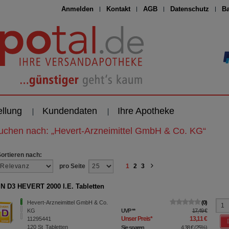
Anmelden
Kontakt
AGB
Datenschutz
Ba
ellung
Kundendaten
Ihre Apotheke
suchen nach:
„
Hevert-Arzneimittel GmbH & Co. KG
“
Sortieren nach:
pro Seite
1
2
3
N D3 HEVERT 2000 I.E. Tabletten
Hevert-Arzneimittel GmbH & Co.
0
KG
UVP
**
17,49 €
Unser Preis
*
13,11 €
11295441
120
St
Tabletten
Sie sparen
4,38 €
(
25%
)