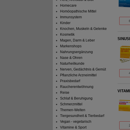
Homecare
Homöopathische Mittel
Immunsystem
Kinder
Knochen, Muskeln & Gelenke
Kosmetik
SINUSI
Magen, Darm & Leber
Markenshops
Nahrungsergänzung
Nase & Ohren
Naturheilkunde
Nerven, Gedächtnis & Gemüt
Pflanzliche Arzneimittel
Praxisbedarf
Raucherentwöhnung
VITAMI
Reise
Schlaf & Beruhigung
Schmerzmittel
Themen-Welten
Tiergesundheit & Tierbedarf
Vegan - vegetarisch
Vitamine & Sport