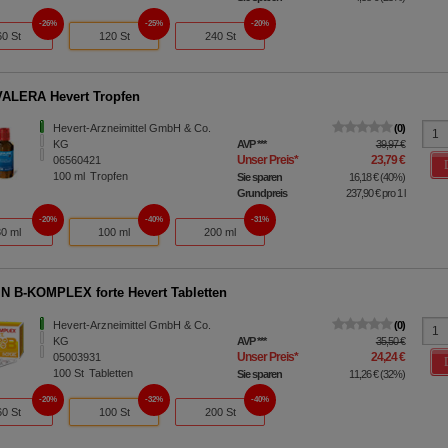
26%
25%
20%
60 St
120 St
240 St
ALERA Hevert Tropfen
Hevert-Arzneimittel GmbH & Co.
0
KG
AVP
***
39,97 €
Unser Preis
*
23,79 €
06560421
100
ml
Tropfen
Sie sparen
16,18 €
(
40%
)
Grundpreis
237,90 €
pro 1 l
20%
40%
31%
30 ml
100 ml
200 ml
N B-KOMPLEX forte Hevert Tabletten
Hevert-Arzneimittel GmbH & Co.
0
KG
AVP
***
35,50 €
Unser Preis
*
24,24 €
05003931
100
St
Tabletten
Sie sparen
11,26 €
(
32%
)
20%
32%
40%
60 St
100 St
200 St