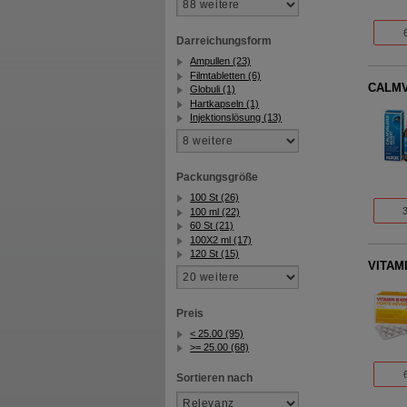
Darreichungsform
Ampullen (23)
Filmtabletten (6)
CALMV
Globuli (1)
Hartkapseln (1)
Injektionslösung (13)
Packungsgröße
100 St (26)
100 ml (22)
60 St (21)
100X2 ml (17)
120 St (15)
VITAMI
Preis
< 25.00 (95)
>= 25.00 (68)
Sortieren nach