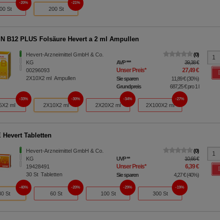
20%
21%
00 St
200 St
N B12 PLUS Folsäure Hevert a 2 ml Ampullen
Hevert-Arzneimittel GmbH & Co.
0
KG
AVP
***
39,38 €
Unser Preis
*
27,49 €
00296093
2X10X2
ml
Ampullen
Sie sparen
11,89 €
(
30%
)
Grundpreis
687,25 €
pro 1 l
33%
30%
34%
27%
5X2 ml
2X10X2 ml
2X20X2 ml
2X100X2 ml
Hevert Tabletten
Hevert-Arzneimittel GmbH & Co.
0
KG
UVP
**
10,66 €
Unser Preis
*
6,39 €
19428491
30
St
Tabletten
Sie sparen
4,27 €
(
40%
)
40%
20%
29%
19%
30 St
60 St
100 St
300 St