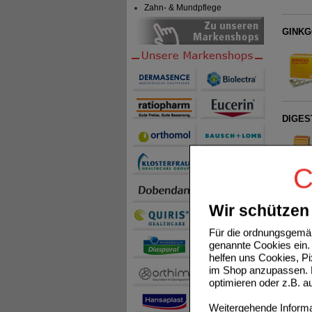
Zahn- & Mundpflege
GINKG
DIGEST
C
Wir schützen 
Für die ordnungsgemäß
genannte Cookies ein. 
VITAMI
helfen uns Cookies, P
im Shop anzupassen. D
optimieren oder z.B. 
Weitergehende Informat