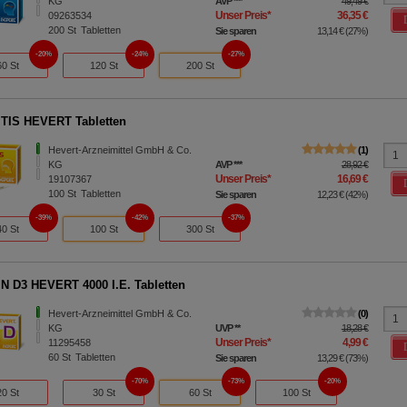
KG
AVP
***
49,49 €
Unser Preis
*
36,35 €
09263534
200
St
Tabletten
Sie sparen
13,14 €
(
27%
)
20%
24%
27%
60 St
120 St
200 St
TIS HEVERT Tabletten
Hevert-Arzneimittel GmbH & Co.
1
KG
AVP
***
28,92 €
Unser Preis
*
16,69 €
19107367
100
St
Tabletten
Sie sparen
12,23 €
(
42%
)
39%
42%
37%
40 St
100 St
300 St
N D3 HEVERT 4000 I.E. Tabletten
Hevert-Arzneimittel GmbH & Co.
0
KG
UVP
**
18,28 €
Unser Preis
*
4,99 €
11295458
60
St
Tabletten
Sie sparen
13,29 €
(
73%
)
70%
73%
20%
20 St
30 St
60 St
100 St