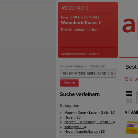
Warenkorb
Preis:
0,00 €
(inkl. MwSt.)
Warenkorb/Kasse
Der Warenkorb ist leer
Mindestbestellwert 13,99 €
Best
Produkt / Anbieter / Wirkstoff
Sie 
Suchen
Suche verfeinern
Kategorien
VITAMI
Magen - Darm - Leber - Galle (16)
Hevert (15)
Nerven - Beruhigung - Schlaf (15)
sonstiges (13)
Hevert-Naturheilkunde (12)