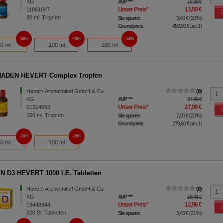
KG
AVP
***
16,99 €
Unser Preis
*
13,59 €
11861047
30
ml
Tropfen
Sie sparen
3,40 €
(
20%
)
Grundpreis
453,00 €
pro 1 l
20%
40%
31%
30 ml
100 ml
200 ml
ADEN HEVERT Complex Tropfen
Hevert-Arzneimittel GmbH & Co.
0
KG
AVP
***
34,99 €
Unser Preis
*
27,99 €
01314663
100
ml
Tropfen
Sie sparen
7,00 €
(
20%
)
Grundpreis
279,90 €
pro 1 l
20%
20%
50 ml
100 ml
N D3 HEVERT 1000 I.E. Tabletten
Hevert-Arzneimittel GmbH & Co.
0
KG
AVP
***
16,41 €
Unser Preis
*
12,96 €
19448944
200
St
Tabletten
Sie sparen
3,45 €
(
21%
)