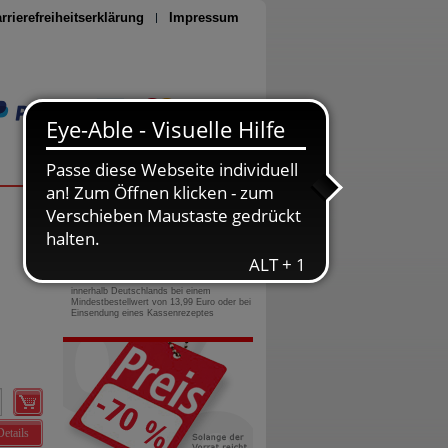
rrierefreiheitserklärung
Impressum
Seite drucken
0800-10 11 422
gebührenfreie Rufnummer
Versandkostenfrei
innerhalb Deutschlands bei einem
Mindestbestellwert von 13,99 Euro oder bei
Einsendung eines Kassenrezeptes
Details