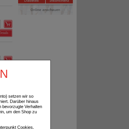
Details
Details
EN
to) setzen wir so
niert. Darüber hinaus
n bevorzugte Verhalten
ein, um den Shop zu
Details
terpunkt
Cookies
.