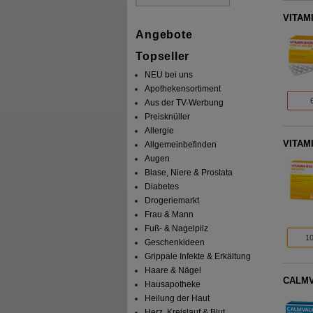
VITAMI
Angebote
Topseller
NEU bei uns
Apothekensortiment
Aus der TV-Werbung
Preisknüller
Allergie
VITAMI
Allgemeinbefinden
Augen
Blase, Niere & Prostata
Diabetes
Drogeriemarkt
Frau & Mann
Fuß- & Nagelpilz
10
Geschenkideen
Grippale Infekte & Erkältung
Haare & Nägel
CALMVA
Hausapotheke
Heilung der Haut
Herz, Kreislauf & Blut