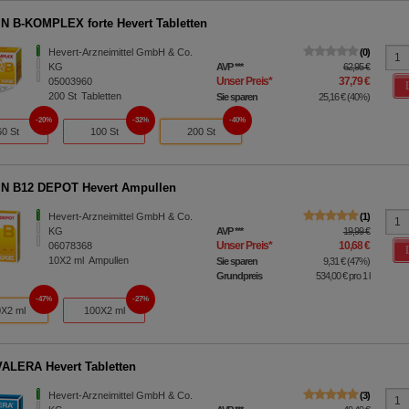
N B-KOMPLEX forte Hevert Tabletten
Hevert-Arzneimittel GmbH & Co.
0
KG
AVP
***
62,95 €
Unser Preis
*
37,79 €
05003960
200
St
Tabletten
Sie sparen
25,16 €
(
40%
)
20%
32%
40%
60 St
100 St
200 St
N B12 DEPOT Hevert Ampullen
Hevert-Arzneimittel GmbH & Co.
1
KG
AVP
***
19,99 €
Unser Preis
*
10,68 €
06078368
10X2
ml
Ampullen
Sie sparen
9,31 €
(
47%
)
Grundpreis
534,00 €
pro 1 l
47%
27%
X2 ml
100X2 ml
LERA Hevert Tabletten
Hevert-Arzneimittel GmbH & Co.
3