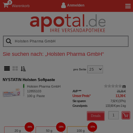
0
Anmelden
Warenkorb
Sie suchen nach:
„
Holsten Pharma GmbH
“
pro Seite
NYSTATIN Holsten Softpaste
Holsten Pharma GmbH
0
12855103
AVP
***
21,31 €
Unser Preis
*
13,39 €
100
g
Paste
Sie sparen
7,92 €
(
37%
)
Grundpreis
133,90 €
pro 1 kg
Details
20%
20%
37%
20 g
50 g
100 g