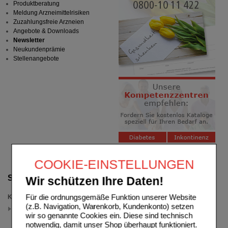
Produktberatung
Meldung Arzneimittelrisiken
Zuzahlungsfreie Arzneien
Angebote & Downloads
Newsletter
Neukundenprämie
Stellenangebote
COOKIE-EINSTELLUNGEN
Suche verfeinern
Wir schützen Ihre Daten!
Für die ordnungsgemäße Funktion unserer Website
Kategorien
(z.B. Navigation, Warenkorb, Kundenkonto) setzen
Akne - unreine Haut
(auswahl entfernen)
wir so genannte Cookies ein. Diese sind technisch
notwendig, damit unser Shop überhaupt funktioniert.