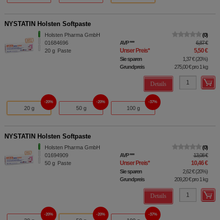
NYSTATIN Holsten Softpaste
Holsten Pharma GmbH
0
01684696
AVP
***
6,87 €
Unser Preis
*
5,50 €
20
g
Paste
Sie sparen
1,37 €
(
20%
)
Grundpreis
275,00 €
pro 1 kg
Details
20%
20%
37%
20 g
50 g
100 g
NYSTATIN Holsten Softpaste
Holsten Pharma GmbH
0
01694909
AVP
***
13,08 €
Unser Preis
*
10,46 €
50
g
Paste
Sie sparen
2,62 €
(
20%
)
Grundpreis
209,20 €
pro 1 kg
Details
20%
20%
37%