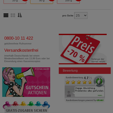
20 g
50 g
100 g
pro Seite
0800-10 11 422
gebührenfreie Rufnummer
Versandkostenfrei
innerhalb Deutschlands bei einem
Mindestbestellwert von 13,99 Euro oder bei
Einsendung eines Kassenrezeptes
Bewertung