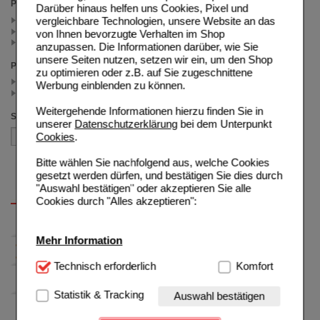
Packungsgröße
Darüber hinaus helfen uns Cookies, Pixel und
vergleichbare Technologien, unsere Website an das
50 g (1)
20 g (1)
von Ihnen bevorzugte Verhalten im Shop
100 g (1)
anzupassen. Die Informationen darüber, wie Sie
unsere Seiten nutzen, setzen wir ein, um den Shop
Preis
zu optimieren oder z.B. auf Sie zugeschnittene
< 12.50 (2)
Werbung einblenden zu können.
>= 12.50 (1)
Weitergehende Informationen hierzu finden Sie in
Sortieren nach
unserer
Datenschutzerklärung
bei dem Unterpunkt
Cookies
.
Bitte wählen Sie nachfolgend aus, welche Cookies
gesetzt werden dürfen, und bestätigen Sie dies durch
"Auswahl bestätigen" oder akzeptieren Sie alle
Cookies durch "Alles akzeptieren":
Mehr Information
Technisch Notwendig:
Technisch erforderlich
Hierbei handelt es sich um
Komfort
Cookies, die für die Grundfunktionen unserer
Website notwendig sind (z.B. Navigation, Warenkorb,
Statistik & Tracking
Auswahl bestätigen
Kundenkonto), weshalb auf diese nicht verzichtet
werden kann.