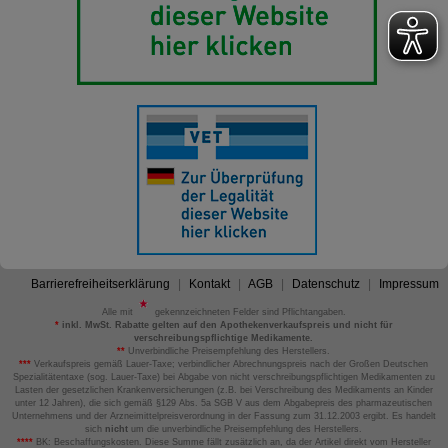
Barrierefreiheitserklärung
Kontakt
AGB
Datenschutz
Impressum
Alle mit
gekennzeichneten Felder sind Pflichtangaben.
*
inkl. MwSt. Rabatte gelten auf den Apothekenverkaufspreis und nicht für
verschreibungspflichtige Medikamente.
**
Unverbindliche Preisempfehlung des Herstellers.
***
Verkaufspreis gemäß Lauer-Taxe; verbindlicher Abrechnungspreis nach der Großen Deutschen
Spezialitätentaxe (sog. Lauer-Taxe) bei Abgabe von nicht verschreibungspflichtigen Medikamenten zu
Lasten der gesetzlichen Krankenversicherungen (z.B. bei Verschreibung des Medikaments an Kinder
unter 12 Jahren), die sich gemäß §129 Abs. 5a SGB V aus dem Abgabepreis des pharmazeutischen
Unternehmens und der Arzneimittelpreisverordnung in der Fassung zum 31.12.2003 ergibt. Es handelt
sich
nicht
um die unverbindliche Preisempfehlung des Herstellers.
****
BK: Beschaffungskosten. Diese Summe fällt zusätzlich an, da der Artikel direkt vom Hersteller