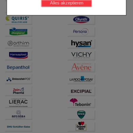
Alles akzeptieren
Komfort:
Diese Cookies werden genutzt um das
Einkaufserlebnis noch ansprechender zu gestalten,
beispielsweise für die Wiedererkennung des
Besuchers oder unsere Seite an bevorzugte
Verhaltensweisen (z.B. Spracheinstellung)
anzupassen. Komfort-Cookies ermöglichen es uns
auch auf Ihre Bedürfnisse zugeschrittene Inhalte
anzuzeigen und unser Partnerprogramm zu
betreiben.
Statistik & Tracking:
Hierüber lassen sich
Informationen über die Art und Weise der Nutzung
unserer Website sammeln, mit deren Hilfe wir unsere
Website weiter für Sie optimieren können, den Inhalt
auf unserer Website aber auch die Werbung auf
Drittseiten möglichst relevant für Sie zu gestalten.
Bitte beachten Sie, dass Daten hierfür teilweise an
Dritte wie z.B. Google oder soziale Medien
übertragen werden.