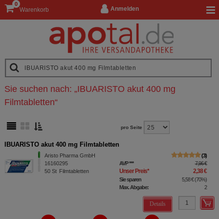
0
Anmelden
Warenkorb
Sie suchen nach:
„
IBUARISTO akut 400 mg
Filmtabletten
“
pro Seite
IBUARISTO akut 400 mg Filmtabletten
Aristo Pharma GmbH
3
16160295
AVP
***
7,96 €
Unser Preis
*
2,38 €
50
St
Filmtabletten
Sie sparen
5,58 €
(
70%
)
Max. Abgabe:
2
Details