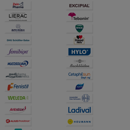
anzuzeigen und unser Partnerprogramm zu
betreiben.
Statistik & Tracking:
Hierüber lassen sich
Informationen über die Art und Weise der Nutzung
unserer Website sammeln, mit deren Hilfe wir unsere
Website weiter für Sie optimieren können, den Inhalt
auf unserer Website aber auch die Werbung auf
Drittseiten möglichst relevant für Sie zu gestalten.
Bitte beachten Sie, dass Daten hierfür teilweise an
Dritte wie z.B. Google oder soziale Medien
übertragen werden.