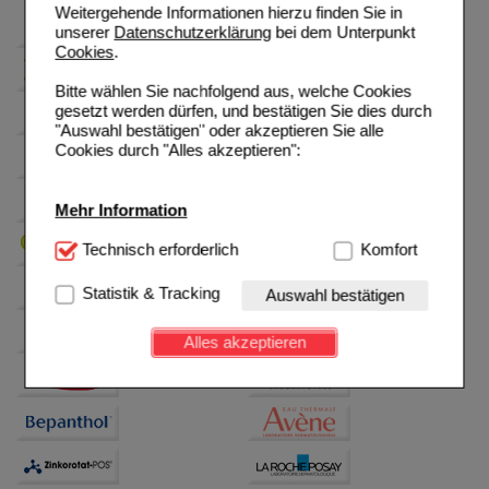
Weitergehende Informationen hierzu finden Sie in
unserer
Datenschutzerklärung
bei dem Unterpunkt
Cookies
.
Bitte wählen Sie nachfolgend aus, welche Cookies
gesetzt werden dürfen, und bestätigen Sie dies durch
"Auswahl bestätigen" oder akzeptieren Sie alle
Cookies durch "Alles akzeptieren":
Mehr Information
Technisch Notwendig:
Technisch erforderlich
Hierbei handelt es sich um
Komfort
Cookies, die für die Grundfunktionen unserer
Website notwendig sind (z.B. Navigation, Warenkorb,
Statistik & Tracking
Auswahl bestätigen
Kundenkonto), weshalb auf diese nicht verzichtet
werden kann.
Alles akzeptieren
Komfort:
Diese Cookies werden genutzt um das
Einkaufserlebnis noch ansprechender zu gestalten,
beispielsweise für die Wiedererkennung des
Besuchers oder unsere Seite an bevorzugte
Verhaltensweisen (z.B. Spracheinstellung)
anzupassen. Komfort-Cookies ermöglichen es uns
auch auf Ihre Bedürfnisse zugeschrittene Inhalte