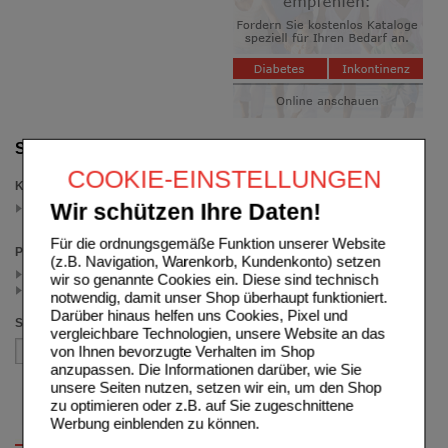
Suche verfeinern
COOKIE-EINSTELLUNGEN
Kategorien
Wir schützen Ihre Daten!
Reiseapotheke
(auswahl entfernen)
Für die ordnungsgemäße Funktion unserer Website
Packungsgröße
(z.B. Navigation, Warenkorb, Kundenkonto) setzen
50 St (1)
wir so genannte Cookies ein. Diese sind technisch
10 St (1)
notwendig, damit unser Shop überhaupt funktioniert.
Darüber hinaus helfen uns Cookies, Pixel und
Sortieren nach
vergleichbare Technologien, unsere Website an das
von Ihnen bevorzugte Verhalten im Shop
anzupassen. Die Informationen darüber, wie Sie
unsere Seiten nutzen, setzen wir ein, um den Shop
zu optimieren oder z.B. auf Sie zugeschnittene
Werbung einblenden zu können.