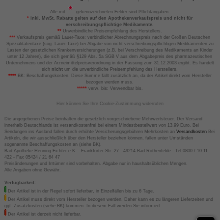
Alle mit
gekennzeichneten Felder sind Pflichtangaben.
*
inkl. MwSt. Rabatte gelten auf den Apothekenverkaufspreis und nicht für
verschreibungspflichtige Medikamente.
**
Unverbindliche Preisempfehlung des Herstellers.
***
Verkaufspreis gemäß Lauer-Taxe; verbindlicher Abrechnungspreis nach der Großen Deutschen
Spezialitätentaxe (sog. Lauer-Taxe) bei Abgabe von nicht verschreibungspflichtigen Medikamenten zu
Lasten der gesetzlichen Krankenversicherungen (z.B. bei Verschreibung des Medikaments an Kinder
unter 12 Jahren), die sich gemäß §129 Abs. 5a SGB V aus dem Abgabepreis des pharmazeutischen
Unternehmens und der Arzneimittelpreisverordnung in der Fassung zum 31.12.2003 ergibt. Es handelt
sich
nicht
um die unverbindliche Preisempfehlung des Herstellers.
****
BK: Beschaffungskosten. Diese Summe fällt zusätzlich an, da der Artikel direkt vom Hersteller
bezogen werden muss.
*****
verw. bis: Verwendbar bis.
Hier können Sie Ihre Cookie-Zustimmung widerrufen
Die angegebenen Preise beinhalten die gesetzlich vorgeschriebene Mehrwertsteuer. Der Versand
innerhalb Deutschlands ist versandkostenfrei bei einem Mindestbestellwert von 13,99 Euro. Bei
Sendungen ins Ausland fallen durch erhöhte Versicherungsgebühren Mehrkosten an
Versandkosten
Bei
Artikeln, die wir ausschließlich über den Hersteller beziehen können, fallen unter Umständen
sogenannte Beschaffungskosten an (siehe BK).
Bad Apotheke Henning Fichter e.K. - Frankfurter Str. 27 - 49214 Bad Rothenfelde - Tel 0800 / 10 11
422 - Fax 05424 / 21 64 47
Preisänderungen und Irrtümer sind vorbehalten. Abgabe nur in haushaltsüblichen Mengen.
Alle Angaben ohne Gewähr.
Verfügbarkeit:
Der Artikel ist in der Regel sofort lieferbar, in Einzelfällen bis zu 6 Tage.
Der Artikel muss direkt vom Hersteller bezogen werden. Daher kann es zu längeren Lieferzeiten und
ggf. Zusatzkosten (siehe BK) kommen. In diesem Fall werden Sie informiert.
Der Artikel ist derzeit nicht lieferbar.