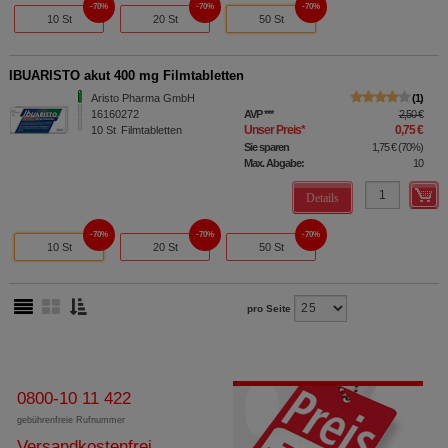
70%
70%
70%
10 St
20 St
50 St
IBUARISTO akut 400 mg Filmtabletten
Aristo Pharma GmbH
1
16160272
AVP
***
2,50 €
Unser Preis
*
0,75 €
10
St
Filmtabletten
Sie sparen
1,75 €
(
70%
)
Max. Abgabe:
10
Details
70%
70%
70%
10 St
20 St
50 St
pro Seite
0800-10 11 422
gebührenfreie Rufnummer
Versandkostenfrei