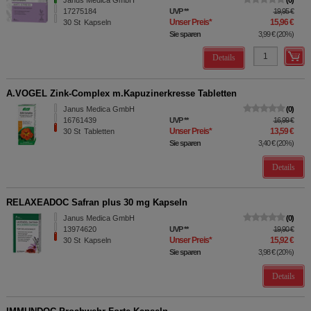
Janus Medica GmbH
0
17275184
UVP
**
19,95 €
Unser Preis
*
15,96 €
30
St
Kapseln
Sie sparen
3,99 €
(
20%
)
Details
A.VOGEL Zink-Complex m.Kapuzinerkresse Tabletten
Janus Medica GmbH
0
16761439
UVP
**
16,99 €
Unser Preis
*
13,59 €
30
St
Tabletten
Sie sparen
3,40 €
(
20%
)
Details
RELAXEADOC Safran plus 30 mg Kapseln
Janus Medica GmbH
0
13974620
UVP
**
19,90 €
Unser Preis
*
15,92 €
30
St
Kapseln
Sie sparen
3,98 €
(
20%
)
Details