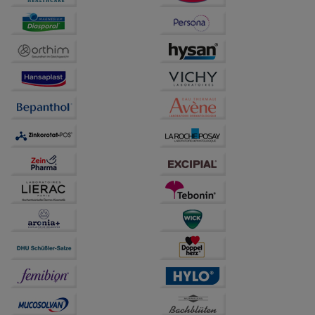
Website weiter für Sie optimieren können, den Inhalt
auf unserer Website aber auch die Werbung auf
Drittseiten möglichst relevant für Sie zu gestalten.
Bitte beachten Sie, dass Daten hierfür teilweise an
Dritte wie z.B. Google oder soziale Medien
übertragen werden.