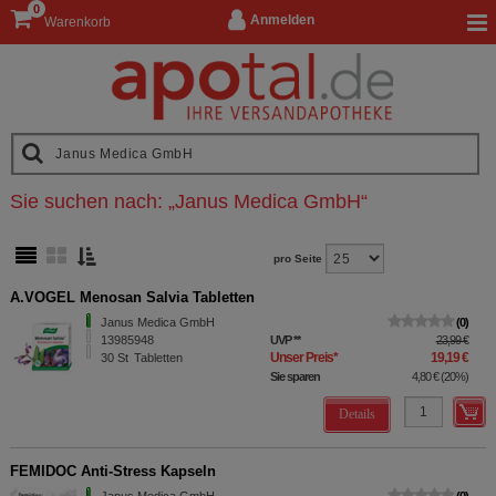
0
Anmelden
Warenkorb
Sie suchen nach:
„
Janus Medica GmbH
“
pro Seite
A.VOGEL Menosan Salvia Tabletten
Janus Medica GmbH
0
13985948
UVP
**
23,99 €
Unser Preis
*
19,19 €
30
St
Tabletten
Sie sparen
4,80 €
(
20%
)
Details
FEMIDOC Anti-Stress Kapseln