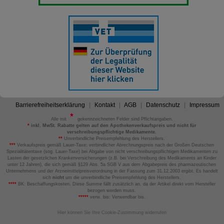
Barrierefreiheitserklärung
Kontakt
AGB
Datenschutz
Impressum
Alle mit
gekennzeichneten Felder sind Pflichtangaben.
*
inkl. MwSt. Rabatte gelten auf den Apothekenverkaufspreis und nicht für
verschreibungspflichtige Medikamente.
**
Unverbindliche Preisempfehlung des Herstellers.
***
Verkaufspreis gemäß Lauer-Taxe; verbindlicher Abrechnungspreis nach der Großen Deutschen
Spezialitätentaxe (sog. Lauer-Taxe) bei Abgabe von nicht verschreibungspflichtigen Medikamenten zu
Lasten der gesetzlichen Krankenversicherungen (z.B. bei Verschreibung des Medikaments an Kinder
unter 12 Jahren), die sich gemäß §129 Abs. 5a SGB V aus dem Abgabepreis des pharmazeutischen
Unternehmens und der Arzneimittelpreisverordnung in der Fassung zum 31.12.2003 ergibt. Es handelt
sich
nicht
um die unverbindliche Preisempfehlung des Herstellers.
****
BK: Beschaffungskosten. Diese Summe fällt zusätzlich an, da der Artikel direkt vom Hersteller
bezogen werden muss.
*****
verw. bis: Verwendbar bis.
Hier können Sie Ihre Cookie-Zustimmung widerrufen