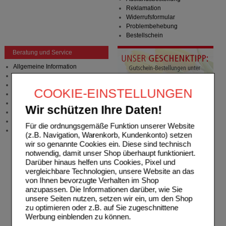
Reklamation
Widerrufsformular
Problembehebung
Bestellschein
Beratung und Service
Allgemeine Information
Produktberatung
Meldung Arzneimittelrisiken
COOKIE-EINSTELLUNGEN
Zuzahlungsfreie Arzneien
Angebote & Downloads
Wir schützen Ihre Daten!
Newsletter
Neukundenprämie
Für die ordnungsgemäße Funktion unserer Website
Stellenangebote
(z.B. Navigation, Warenkorb, Kundenkonto) setzen
wir so genannte Cookies ein. Diese sind technisch
notwendig, damit unser Shop überhaupt funktioniert.
Darüber hinaus helfen uns Cookies, Pixel und
vergleichbare Technologien, unsere Website an das
von Ihnen bevorzugte Verhalten im Shop
anzupassen. Die Informationen darüber, wie Sie
unsere Seiten nutzen, setzen wir ein, um den Shop
zu optimieren oder z.B. auf Sie zugeschnittene
Werbung einblenden zu können.