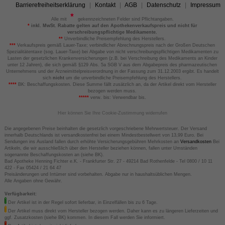
Barrierefreiheitserklärung
Kontakt
AGB
Datenschutz
Impressum
Alle mit
gekennzeichneten Felder sind Pflichtangaben.
*
inkl. MwSt. Rabatte gelten auf den Apothekenverkaufspreis und nicht für
verschreibungspflichtige Medikamente.
**
Unverbindliche Preisempfehlung des Herstellers.
***
Verkaufspreis gemäß Lauer-Taxe; verbindlicher Abrechnungspreis nach der Großen Deutschen
Spezialitätentaxe (sog. Lauer-Taxe) bei Abgabe von nicht verschreibungspflichtigen Medikamenten zu
Lasten der gesetzlichen Krankenversicherungen (z.B. bei Verschreibung des Medikaments an Kinder
unter 12 Jahren), die sich gemäß §129 Abs. 5a SGB V aus dem Abgabepreis des pharmazeutischen
Unternehmens und der Arzneimittelpreisverordnung in der Fassung zum 31.12.2003 ergibt. Es handelt
sich
nicht
um die unverbindliche Preisempfehlung des Herstellers.
****
BK: Beschaffungskosten. Diese Summe fällt zusätzlich an, da der Artikel direkt vom Hersteller
bezogen werden muss.
*****
verw. bis: Verwendbar bis.
Hier können Sie Ihre Cookie-Zustimmung widerrufen
Die angegebenen Preise beinhalten die gesetzlich vorgeschriebene Mehrwertsteuer. Der Versand
innerhalb Deutschlands ist versandkostenfrei bei einem Mindestbestellwert von 13,99 Euro. Bei
Sendungen ins Ausland fallen durch erhöhte Versicherungsgebühren Mehrkosten an
Versandkosten
Bei
Artikeln, die wir ausschließlich über den Hersteller beziehen können, fallen unter Umständen
sogenannte Beschaffungskosten an (siehe BK).
Bad Apotheke Henning Fichter e.K. - Frankfurter Str. 27 - 49214 Bad Rothenfelde - Tel 0800 / 10 11
422 - Fax 05424 / 21 64 47
Preisänderungen und Irrtümer sind vorbehalten. Abgabe nur in haushaltsüblichen Mengen.
Alle Angaben ohne Gewähr.
Verfügbarkeit:
Der Artikel ist in der Regel sofort lieferbar, in Einzelfällen bis zu 6 Tage.
Der Artikel muss direkt vom Hersteller bezogen werden. Daher kann es zu längeren Lieferzeiten und
ggf. Zusatzkosten (siehe BK) kommen. In diesem Fall werden Sie informiert.