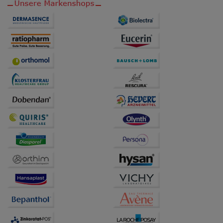
auch auf Ihre Bedürfnisse zugeschrittene Inhalte
anzuzeigen und unser Partnerprogramm zu
betreiben.
Statistik & Tracking:
Hierüber lassen sich
Informationen über die Art und Weise der Nutzung
unserer Website sammeln, mit deren Hilfe wir unsere
Website weiter für Sie optimieren können, den Inhalt
auf unserer Website aber auch die Werbung auf
Drittseiten möglichst relevant für Sie zu gestalten.
Bitte beachten Sie, dass Daten hierfür teilweise an
Dritte wie z.B. Google oder soziale Medien
übertragen werden.