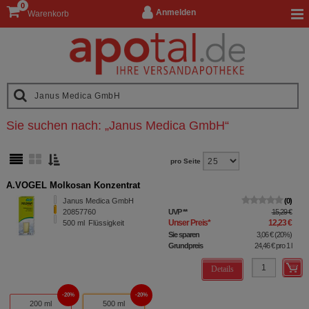
0
Anmelden
Warenkorb
Sie suchen nach:
„
Janus Medica GmbH
“
pro Seite
A.VOGEL Molkosan Konzentrat
Janus Medica GmbH
0
20857760
UVP
**
15,29 €
Unser Preis
*
12,23 €
500
ml
Flüssigkeit
Sie sparen
3,06 €
(
20%
)
Grundpreis
24,46 €
pro 1 l
Details
20%
20%
200 ml
500 ml