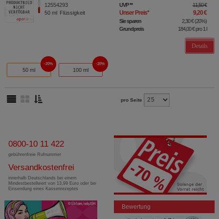
12554293
UVP
**
11,50 €
Unser Preis
*
9,20 €
50
ml
Flüssigkeit
Sie sparen
2,30 €
(
20%
)
Grundpreis
184,00 €
pro 1 l
Details
20%
20%
50 ml
100 ml
pro Seite
0800-10 11 422
gebührenfreie Rufnummer
Versandkostenfrei
innerhalb Deutschlands bei einem
Mindestbestellwert von 13,99 Euro oder bei
Einsendung eines Kassenrezeptes
Bewertung