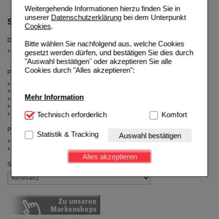
Weitergehende Informationen hierzu finden Sie in
unserer
Datenschutzerklärung
bei dem Unterpunkt
Suche verfeinern
Cookies
.
Darreichungsform
Bitte wählen Sie nachfolgend aus, welche Cookies
Flüssigkeit
gesetzt werden dürfen, und bestätigen Sie dies durch
(auswahl entfernen)
"Auswahl bestätigen" oder akzeptieren Sie alle
Cookies durch "Alles akzeptieren":
Packungsgröße
500 ml (2)
85 ml (1)
Mehr Information
50 ml (1)
200 ml (1)
100 ml (1)
Technisch Notwendig:
Technisch erforderlich
Hierbei handelt es sich um
Komfort
Cookies, die für die Grundfunktionen unserer
Preis
Website notwendig sind (z.B. Navigation, Warenkorb,
Statistik & Tracking
Auswahl bestätigen
Kundenkonto), weshalb auf diese nicht verzichtet
< 10.00 (3)
>= 10.00 (3)
werden kann.
Alles akzeptieren
Sortieren nach
Komfort:
Diese Cookies werden genutzt um das
Einkaufserlebnis noch ansprechender zu gestalten,
beispielsweise für die Wiedererkennung des
Besuchers oder unsere Seite an bevorzugte
Verhaltensweisen (z.B. Spracheinstellung)
anzupassen. Komfort-Cookies ermöglichen es uns