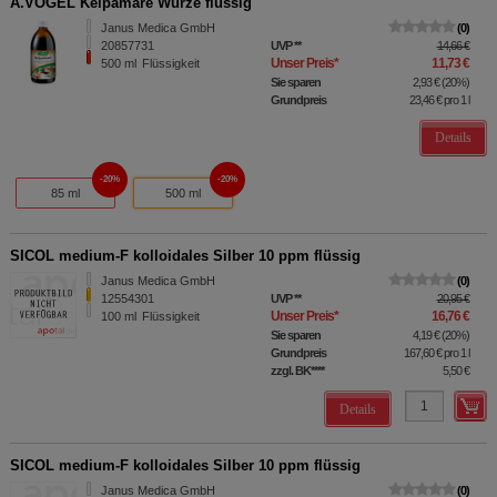
A.VOGEL Kelpamare Würze flüssig
Janus Medica GmbH
0
20857731
UVP
**
14,66 €
Unser Preis
*
11,73 €
500
ml
Flüssigkeit
Sie sparen
2,93 €
(
20%
)
Grundpreis
23,46 €
pro 1 l
Details
20%
20%
85 ml
500 ml
SICOL medium-F kolloidales Silber 10 ppm flüssig
Janus Medica GmbH
0
12554301
UVP
**
20,95 €
Unser Preis
*
16,76 €
100
ml
Flüssigkeit
Sie sparen
4,19 €
(
20%
)
Grundpreis
167,60 €
pro 1 l
zzgl. BK
****
5,50 €
Details
SICOL medium-F kolloidales Silber 10 ppm flüssig
Janus Medica GmbH
0