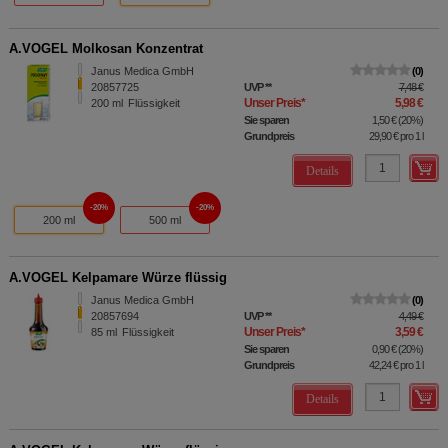
A.VOGEL Molkosan Konzentrat
Janus Medica GmbH
0
20857725
UVP
**
7,48 €
Unser Preis
*
5,98 €
200
ml
Flüssigkeit
Sie sparen
1,50 €
(
20%
)
Grundpreis
29,90 €
pro 1 l
Details
20%
20%
200 ml
500 ml
A.VOGEL Kelpamare Würze flüssig
Janus Medica GmbH
0
20857694
UVP
**
4,49 €
Unser Preis
*
3,59 €
85
ml
Flüssigkeit
Sie sparen
0,90 €
(
20%
)
Grundpreis
42,24 €
pro 1 l
Details