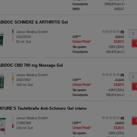
Grundpreis
2958,00 €
pro 1 l
MHD:
04/2027
BIDOC SCHMERZ & ARTHRITIS Gel
Janus Medica GmbH
0
19123515
UVP
**
19,90 €
Unser Preis
*
15,92 €
50
ml
Gel
Sie sparen
3,98 €
(
20%
)
Grundpreis
318,40 €
pro 1 l
BIDOC CBD 700 mg Massage Gel
Janus Medica GmbH
0
20037867
UVP
**
24,90 €
Unser Preis
*
19,92 €
100
ml
Gel
Sie sparen
4,98 €
(
20%
)
Grundpreis
199,20 €
pro 1 l
TURE'S Teufelkralle Anti-Schmerz Gel intens
Janus Medica GmbH
0
17882398
UVP
**
19,90 €
Unser Preis
*
15,92 €
100
ml
Gel
Sie sparen
3,98 €
(
20%
)