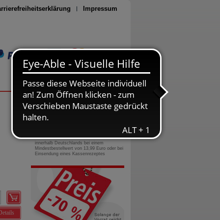
rrierefreiheitserklärung
Impressum
Seite drucken
0800-10 11 422
gebührenfreie Rufnummer
Versandkostenfrei
innerhalb Deutschlands bei einem
Mindestbestellwert von 13,99 Euro oder bei
Einsendung eines Kassenrezeptes
Details