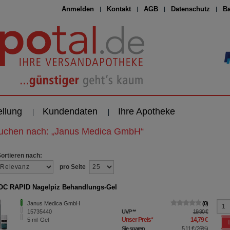
Anmelden
Kontakt
AGB
Datenschutz
Ba
ellung
Kundendaten
Ihre Apotheke
suchen nach:
„
Janus Medica GmbH
“
Sortieren nach:
pro Seite
C RAPID Nagelpiz Behandlungs-Gel
Janus Medica GmbH
0
15735440
UVP
**
19,90 €
Unser Preis
*
14,79 €
5
ml
Gel
Sie sparen
5,11 €
(
26%
)