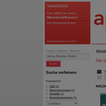
Warenkorb
Preis:
0,00 €
(inkl. MwSt.)
Warenkorb/Kasse
Der Warenkorb ist leer
Mindestbestellwert 13,99 €
Best
Produkt / Anbieter / Wirkstoff
Sie 
Suchen
Suche verfeinern
Kategorien
NAILDO
CBD (2)
Blasenentzündung (1)
Nagelpilz (1)
Muskelentspannung (1)