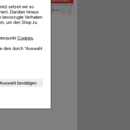
to) setzen wir so
niert. Darüber hinaus
n bevorzugte Verhalten
ein, um den Shop zu
terpunkt
Cookies
.
ie dies durch "Auswahl
nserer Website
Auswahl bestätigen
tet werden kann.
estalten,
rhaltensweisen (z.B.
nisse zugeschrittene
ng unserer Website
uf unserer Website aber