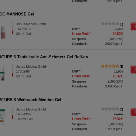
Grundpreis
159,20 €
pro 1 l
OC MANNOSE Gel
Janus Medica GmbH
0
18739013
UVP
**
13,50 €
Unser Preis
*
10,80 €
30
ml
Gel
Sie sparen
2,70 €
(
20%
)
Grundpreis
360,00 €
pro 1 l
TURE'S Teufelkralle Anti-Schmerz Gel Roll-on
Janus Medica GmbH
1
17882464
UVP
**
12,90 €
Unser Preis
*
10,32 €
50
ml
Gel
Sie sparen
2,58 €
(
20%
)
Grundpreis
206,40 €
pro 1 l
ATURE'S Weihrauch-Menthol Gel
Janus Medica GmbH
0
16654956
UVP
**
19,90 €
Unser Preis
*
15,92 €
100
ml
Gel
Sie sparen
3,98 €
(
20%
)
Grundpreis
159,20 €
pro 1 l