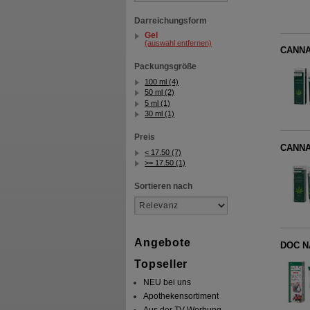
Darreichungsform
Gel
(auswahl entfernen)
CANNA
Packungsgröße
100 ml (4)
50 ml (2)
5 ml (1)
30 ml (1)
Preis
CANNA
< 17.50 (7)
>= 17.50 (1)
Sortieren nach
Angebote
DOC NA
Topseller
NEU bei uns
Apothekensortiment
Aus der TV-Werbung