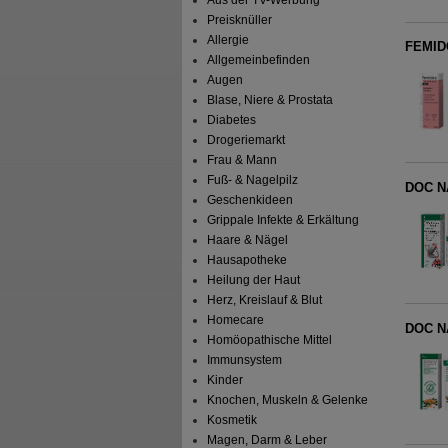
Preisknüller
Allergie
FEMID
Allgemeinbefinden
Augen
Blase, Niere & Prostata
Diabetes
Drogeriemarkt
Frau & Mann
Fuß- & Nagelpilz
DOC NA
Geschenkideen
Grippale Infekte & Erkältung
Haare & Nägel
Hausapotheke
Heilung der Haut
Herz, Kreislauf & Blut
Homecare
DOC N
Homöopathische Mittel
Immunsystem
Kinder
Knochen, Muskeln & Gelenke
Kosmetik
Magen, Darm & Leber