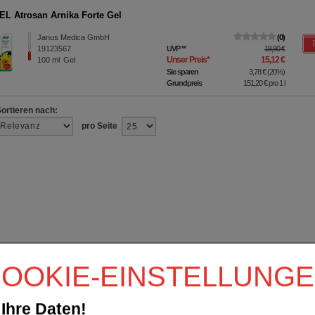
L Atrosan Arnika Forte Gel
Janus Medica GmbH
0
19123567
UVP
**
18,90 €
Unser Preis
*
15,12 €
100
ml
Gel
Sie sparen
3,78 €
(
20%
)
Grundpreis
151,20 €
pro 1 l
Sortieren nach:
pro Seite
OOKIE-EINSTELLUNG
Ihre Daten!