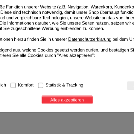
e Funktion unserer Website (z.B. Navigation, Warenkorb, Kundenkon
Diese sind technisch notwendig, damit unser Shop überhaupt funktio
ixel und vergleichbare Technologien, unsere Website an das von Ihne
ie Informationen darüber, wie Sie unsere Seiten nutzen, setzen wir 
auf Sie zugeschnittene Werbung einblenden zu können.
ionen hierzu finden Sie in unserer
Datenschutzerklärung
bei dem Un
folgend aus, welche Cookies gesetzt werden dürfen, und bestätigen S
tieren Sie alle Cookies durch "Alles akzeptieren":
g:
Hierbei handelt es sich um Cookies, die für die Grundfunktionen u
lich
Komfort
Statistik & Tracking
avigation, Warenkorb, Kundenkonto), weshalb auf diese nicht verzich
s werden genutzt um das Einkaufserlebnis noch ansprechender zu g
Alles akzeptieren
e Wiedererkennung des Besuchers oder unsere Seite an bevorzugte Ve
zupassen. Komfort-Cookies ermöglichen es uns auch auf Ihre Bedürf
d unser Partnerprogramm zu betreiben.
ierüber lassen sich Informationen über die Art und Weise der Nutzu
fe wir unsere Website weiter für Sie optimieren können, den Inhalt a