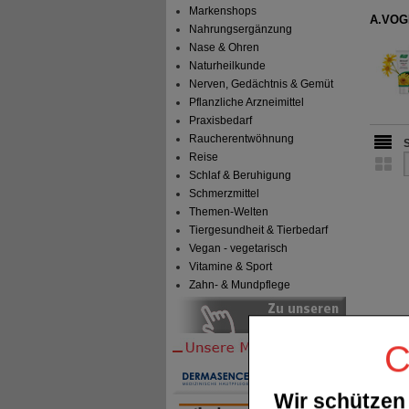
Markenshops
A.VOGE
Nahrungsergänzung
Nase & Ohren
Naturheilkunde
Nerven, Gedächtnis & Gemüt
Pflanzliche Arzneimittel
Praxisbedarf
Raucherentwöhnung
Reise
Schlaf & Beruhigung
Schmerzmittel
Themen-Welten
Tiergesundheit & Tierbedarf
Vegan - vegetarisch
Vitamine & Sport
Zahn- & Mundpflege
C
Wir schützen 