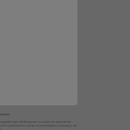
kamente.
bungspflichtigen Medikamenten zu Lasten der gesetzlichen
chen Unternehmens und der Arzneimittelpreisverordnung in der
s.