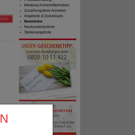
Meldung Arzneimittelrisiken
Zuzahlungsfreie Arzneien
Angebote & Downloads
Details
Newsletter
Neukundenprämie
Stellenangebote
EN