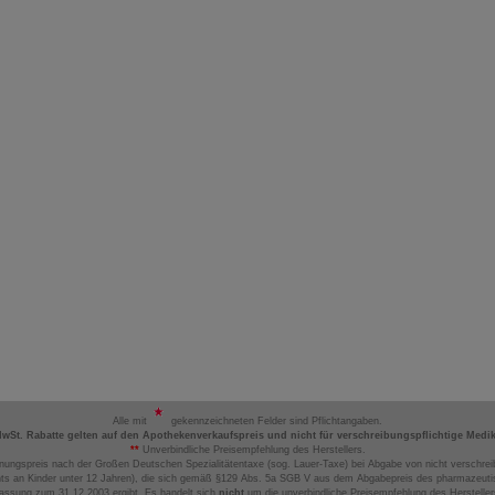
Alle mit
gekennzeichneten Felder sind Pflichtangaben.
MwSt. Rabatte gelten auf den Apothekenverkaufspreis und nicht für verschreibungspflichtige Medi
**
Unverbindliche Preisempfehlung des Herstellers.
nungspreis nach der Großen Deutschen Spezialitätentaxe (sog. Lauer-Taxe) bei Abgabe von nicht verschrei
ts an Kinder unter 12 Jahren), die sich gemäß §129 Abs. 5a SGB V aus dem Abgabepreis des pharmazeutis
assung zum 31.12.2003 ergibt. Es handelt sich
nicht
um die unverbindliche Preisempfehlung des Hersteller