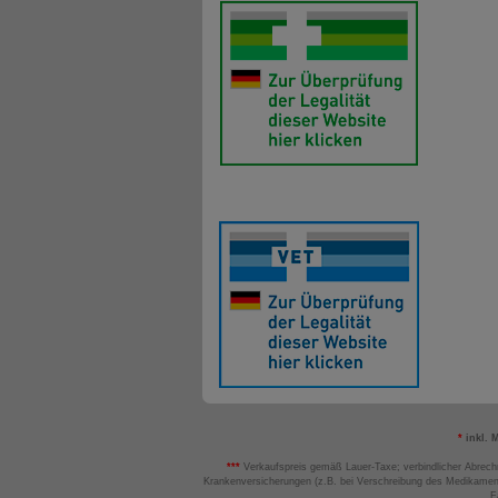
*
inkl. 
***
Verkaufspreis gemäß Lauer-Taxe; verbindlicher Abrech
Krankenversicherungen (z.B. bei Verschreibung des Medikamen
F