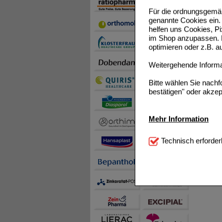
Für die ordnungsgemäß
genannte Cookies ein. 
helfen uns Cookies, P
im Shop anzupassen. D
optimieren oder z.B. 
Weitergehende Informat
Bitte wählen Sie nach
bestätigen" oder akzep
Mehr Information
Technisch Notwendi
Technisch erforder
notwendig sind (z.B. N
Komfort:
Diese Cookie
beispielsweise für di
Spracheinstellung) an
Inhalte anzuzeigen un
Statistik & Tracking:
H
sammeln, mit deren Hil