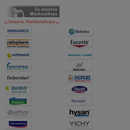
Verhaltensweisen (z.B. Spracheinstellung)
anzupassen. Komfort-Cookies ermöglichen es uns
auch auf Ihre Bedürfnisse zugeschrittene Inhalte
anzuzeigen und unser Partnerprogramm zu
betreiben.
Statistik & Tracking:
Hierüber lassen sich
Informationen über die Art und Weise der Nutzung
unserer Website sammeln, mit deren Hilfe wir unsere
Website weiter für Sie optimieren können, den Inhalt
auf unserer Website aber auch die Werbung auf
Drittseiten möglichst relevant für Sie zu gestalten.
Bitte beachten Sie, dass Daten hierfür teilweise an
Dritte wie z.B. Google oder soziale Medien
übertragen werden.