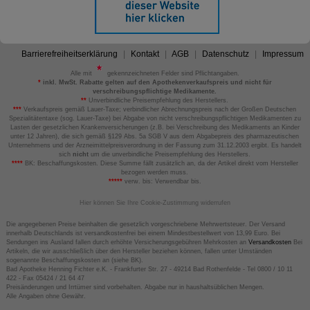
Barrierefreiheitserklärung
Kontakt
AGB
Datenschutz
Impressum
Alle mit
gekennzeichneten Felder sind Pflichtangaben.
*
inkl. MwSt. Rabatte gelten auf den Apothekenverkaufspreis und nicht für
verschreibungspflichtige Medikamente.
**
Unverbindliche Preisempfehlung des Herstellers.
***
Verkaufspreis gemäß Lauer-Taxe; verbindlicher Abrechnungspreis nach der Großen Deutschen
Spezialitätentaxe (sog. Lauer-Taxe) bei Abgabe von nicht verschreibungspflichtigen Medikamenten zu
Lasten der gesetzlichen Krankenversicherungen (z.B. bei Verschreibung des Medikaments an Kinder
unter 12 Jahren), die sich gemäß §129 Abs. 5a SGB V aus dem Abgabepreis des pharmazeutischen
Unternehmens und der Arzneimittelpreisverordnung in der Fassung zum 31.12.2003 ergibt. Es handelt
sich
nicht
um die unverbindliche Preisempfehlung des Herstellers.
****
BK: Beschaffungskosten. Diese Summe fällt zusätzlich an, da der Artikel direkt vom Hersteller
bezogen werden muss.
*****
verw. bis: Verwendbar bis.
Hier können Sie Ihre Cookie-Zustimmung widerrufen
Die angegebenen Preise beinhalten die gesetzlich vorgeschriebene Mehrwertsteuer. Der Versand
innerhalb Deutschlands ist versandkostenfrei bei einem Mindestbestellwert von 13,99 Euro. Bei
Sendungen ins Ausland fallen durch erhöhte Versicherungsgebühren Mehrkosten an
Versandkosten
Bei
Artikeln, die wir ausschließlich über den Hersteller beziehen können, fallen unter Umständen
sogenannte Beschaffungskosten an (siehe BK).
Bad Apotheke Henning Fichter e.K. - Frankfurter Str. 27 - 49214 Bad Rothenfelde - Tel 0800 / 10 11
422 - Fax 05424 / 21 64 47
Preisänderungen und Irrtümer sind vorbehalten. Abgabe nur in haushaltsüblichen Mengen.
Alle Angaben ohne Gewähr.