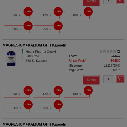
Details
20%
20%
20%
60 St
120 St
180 St
20%
20%
360 St
750 St
MAGNESIUM+KALIUM GPH Kapseln
Hecht-Pharma GmbH
0
01696251
UVP
**
55,60 €
Unser Preis
*
44,48 €
360
St
Kapseln
Sie sparen
11,12 €
(
20%
)
zzgl. BK
****
6,20 €
Details
20%
20%
20%
60 St
120 St
180 St
20%
20%
360 St
750 St
MAGNESIUM+KALIUM GPH Kapseln