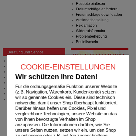
Rezepte einlösen
Freiumschläge anfordern
Freiumschläge downloaden
Auslandsbestellung
Reklamation
Widerrufsformular
Problembehebung
Bestellschein
Beratung und Service
Allgemeine Information
COOKIE-EINSTELLUNGEN
Produktberatung
Meldung Arzneimittelrisiken
Wir schützen Ihre Daten!
Zuzahlungsfreie Arzneien
Angebote & Downloads
Für die ordnungsgemäße Funktion unserer Website
Newsletter
(z.B. Navigation, Warenkorb, Kundenkonto) setzen
Neukundenprämie
wir so genannte Cookies ein. Diese sind technisch
Stellenangebote
notwendig, damit unser Shop überhaupt funktioniert.
Darüber hinaus helfen uns Cookies, Pixel und
vergleichbare Technologien, unsere Website an das
von Ihnen bevorzugte Verhalten im Shop
anzupassen. Die Informationen darüber, wie Sie
unsere Seiten nutzen, setzen wir ein, um den Shop
zu optimieren oder z.B. auf Sie zugeschnittene