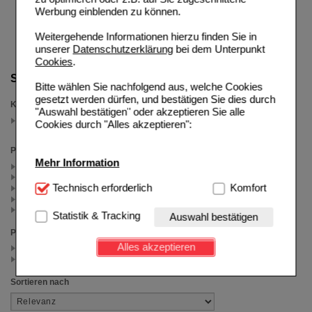
Werbung einblenden zu können.
Weitergehende Informationen hierzu finden Sie in
unserer
Datenschutzerklärung
bei dem Unterpunkt
Cookies
.
Suche verfeinern
Bitte wählen Sie nachfolgend aus, welche Cookies
gesetzt werden dürfen, und bestätigen Sie dies durch
Kategorien
"Auswahl bestätigen" oder akzeptieren Sie alle
Magnesium plus...
Cookies durch "Alles akzeptieren":
(auswahl entfernen)
Packungsgröße
Mehr Information
750 St (1)
60 St (1)
Technisch Notwendig:
Technisch erforderlich
Hierbei handelt es sich um
Komfort
360 St (1)
180 St (1)
Cookies, die für die Grundfunktionen unserer
120 St (1)
Website notwendig sind (z.B. Navigation, Warenkorb,
Statistik & Tracking
Auswahl bestätigen
Kundenkonto), weshalb auf diese nicht verzichtet
Preis
werden kann.
Alles akzeptieren
< 50.00 (3)
>= 50.00 (2)
Komfort:
Diese Cookies werden genutzt um das
Einkaufserlebnis noch ansprechender zu gestalten,
Sortieren nach
beispielsweise für die Wiedererkennung des
Besuchers oder unsere Seite an bevorzugte