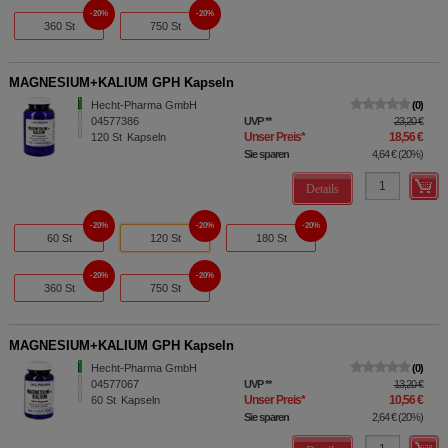
20%
20%
360 St
750 St
MAGNESIUM+KALIUM GPH Kapseln
Hecht-Pharma GmbH
0
04577386
UVP
**
23,20 €
Unser Preis
*
18,56 €
120
St
Kapseln
Sie sparen
4,64 €
(
20%
)
Details
20%
20%
20%
60 St
120 St
180 St
20%
20%
360 St
750 St
MAGNESIUM+KALIUM GPH Kapseln
Hecht-Pharma GmbH
0
04577067
UVP
**
13,20 €
Unser Preis
*
10,56 €
60
St
Kapseln
Sie sparen
2,64 €
(
20%
)