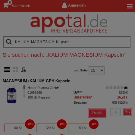
0
Anmelden
Warenkorb
Sie suchen nach:
„
KALIUM MAGNESIUM Kapseln
“
pro Seite
MAGNESIUM+KALIUM GPH Kapseln
Hecht-Pharma GmbH
0
01696268
UVP
**
32,80 €
Unser Preis
*
26,24 €
180
St
Kapseln
Sie sparen
6,56 €
(
20%
)
Details
20%
20%
20%
60 St
120 St
180 St