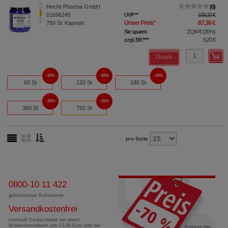
Hecht-Pharma GmbH
0
01696245
UVP
**
109,20 €
Unser Preis
*
87,36 €
750
St
Kapseln
Sie sparen
21,84 €
(
20%
)
zzgl. BK
****
6,20 €
Details
20%
20%
20%
60 St
120 St
180 St
20%
20%
360 St
750 St
pro Seite
0800-10 11 422
gebührenfreie Rufnummer
Versandkostenfrei
innerhalb Deutschlands bei einem
Mindestbestellwert von 13,99 Euro oder bei