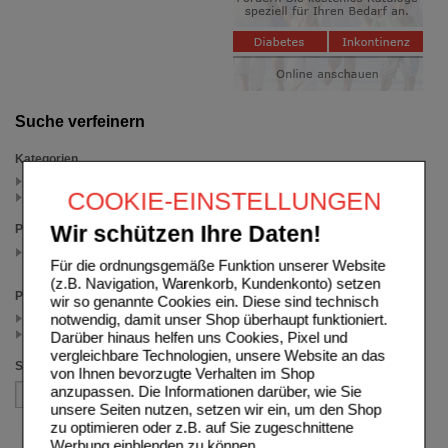
Suche verfeinern
Kategorien
Hautirritationen (2)
COOKIE-EINSTELLUNGEN
Juckreiz & Ekzeme (1)
Wir schützen Ihre Daten!
Packungsgröße
100 g
(auswahl entfernen)
Für die ordnungsgemäße Funktion unserer Website
(z.B. Navigation, Warenkorb, Kundenkonto) setzen
Preis
wir so genannte Cookies ein. Diese sind technisch
notwendig, damit unser Shop überhaupt funktioniert.
< 10.00 (1)
>= 10.00 (1)
Darüber hinaus helfen uns Cookies, Pixel und
vergleichbare Technologien, unsere Website an das
Sortieren nach
von Ihnen bevorzugte Verhalten im Shop
anzupassen. Die Informationen darüber, wie Sie
unsere Seiten nutzen, setzen wir ein, um den Shop
zu optimieren oder z.B. auf Sie zugeschnittene
Werbung einblenden zu können.