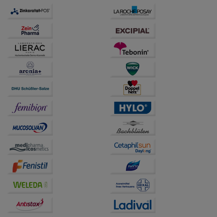
anzupassen. Komfort-Cookies ermöglichen es uns
auch auf Ihre Bedürfnisse zugeschrittene Inhalte
anzuzeigen und unser Partnerprogramm zu
betreiben.
Statistik & Tracking:
Hierüber lassen sich
Informationen über die Art und Weise der Nutzung
unserer Website sammeln, mit deren Hilfe wir unsere
Website weiter für Sie optimieren können, den Inhalt
auf unserer Website aber auch die Werbung auf
Drittseiten möglichst relevant für Sie zu gestalten.
Bitte beachten Sie, dass Daten hierfür teilweise an
Dritte wie z.B. Google oder soziale Medien
übertragen werden.