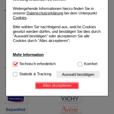
Weitergehende Informationen hierzu finden Sie in
unserer
Datenschutzerklärung
bei dem Unterpunkt
Cookies
.
Bitte wählen Sie nachfolgend aus, welche Cookies
gesetzt werden dürfen, und bestätigen Sie dies durch
"Auswahl bestätigen" oder akzeptieren Sie alle
Cookies durch "Alles akzeptieren":
Mehr Information
Technisch Notwendig:
Technisch erforderlich
Hierbei handelt es sich um
Komfort
Cookies, die für die Grundfunktionen unserer
Website notwendig sind (z.B. Navigation, Warenkorb,
Statistik & Tracking
Auswahl bestätigen
Kundenkonto), weshalb auf diese nicht verzichtet
werden kann.
Alles akzeptieren
Komfort:
Diese Cookies werden genutzt um das
Einkaufserlebnis noch ansprechender zu gestalten,
beispielsweise für die Wiedererkennung des
Besuchers oder unsere Seite an bevorzugte
Verhaltensweisen (z.B. Spracheinstellung)