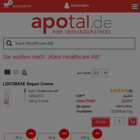
0
Anmelden
Warenkorb
Sie suchen nach:
„
Karo Healthcare AB
“
pro Seite
LOCOBASE Repair Creme
Karo Healthcare AB
7
19504275
UVP
**
31,75 €
Unser Preis
*
22,15 €
100
g
Creme
Sie sparen
9,60 €
(
30%
)
Grundpreis
221,50 €
pro 1 kg
Details
39%
34%
30%
30 g
50 g
100 g