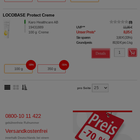
LOCOBASE Protect Creme
Karo Healthcare AB
0
19431889
UVP
**
11,95 €
Unser Preis
*
8,05 €
100
g
Creme
Sie sparen
3,90 €
(
33%
)
Grundpreis
80,50 €
pro 1 kg
Details
33%
31%
100 g
350 g
pro Seite
0800-10 11 422
gebührenfreie Rufnummer
Versandkostenfrei
innerhalb Deutschlands bei einem