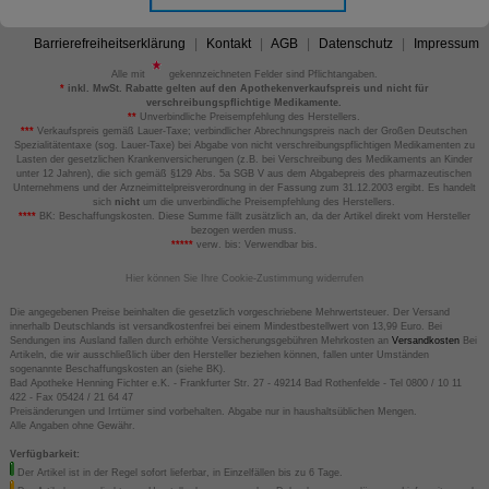
Barrierefreiheitserklärung
Kontakt
AGB
Datenschutz
Impressum
Alle mit
gekennzeichneten Felder sind Pflichtangaben.
*
inkl. MwSt. Rabatte gelten auf den Apothekenverkaufspreis und nicht für
verschreibungspflichtige Medikamente.
**
Unverbindliche Preisempfehlung des Herstellers.
***
Verkaufspreis gemäß Lauer-Taxe; verbindlicher Abrechnungspreis nach der Großen Deutschen
Spezialitätentaxe (sog. Lauer-Taxe) bei Abgabe von nicht verschreibungspflichtigen Medikamenten zu
Lasten der gesetzlichen Krankenversicherungen (z.B. bei Verschreibung des Medikaments an Kinder
unter 12 Jahren), die sich gemäß §129 Abs. 5a SGB V aus dem Abgabepreis des pharmazeutischen
Unternehmens und der Arzneimittelpreisverordnung in der Fassung zum 31.12.2003 ergibt. Es handelt
sich
nicht
um die unverbindliche Preisempfehlung des Herstellers.
****
BK: Beschaffungskosten. Diese Summe fällt zusätzlich an, da der Artikel direkt vom Hersteller
bezogen werden muss.
*****
verw. bis: Verwendbar bis.
Hier können Sie Ihre Cookie-Zustimmung widerrufen
Die angegebenen Preise beinhalten die gesetzlich vorgeschriebene Mehrwertsteuer. Der Versand
innerhalb Deutschlands ist versandkostenfrei bei einem Mindestbestellwert von 13,99 Euro. Bei
Sendungen ins Ausland fallen durch erhöhte Versicherungsgebühren Mehrkosten an
Versandkosten
Bei
Artikeln, die wir ausschließlich über den Hersteller beziehen können, fallen unter Umständen
sogenannte Beschaffungskosten an (siehe BK).
Bad Apotheke Henning Fichter e.K. - Frankfurter Str. 27 - 49214 Bad Rothenfelde - Tel 0800 / 10 11
422 - Fax 05424 / 21 64 47
Preisänderungen und Irrtümer sind vorbehalten. Abgabe nur in haushaltsüblichen Mengen.
Alle Angaben ohne Gewähr.
Verfügbarkeit:
Der Artikel ist in der Regel sofort lieferbar, in Einzelfällen bis zu 6 Tage.