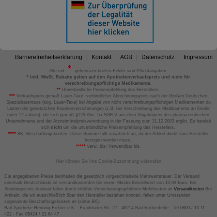
Barrierefreiheitserklärung
Kontakt
AGB
Datenschutz
Impressum
Alle mit
gekennzeichneten Felder sind Pflichtangaben.
*
inkl. MwSt. Rabatte gelten auf den Apothekenverkaufspreis und nicht für
verschreibungspflichtige Medikamente.
**
Unverbindliche Preisempfehlung des Herstellers.
***
Verkaufspreis gemäß Lauer-Taxe; verbindlicher Abrechnungspreis nach der Großen Deutschen
Spezialitätentaxe (sog. Lauer-Taxe) bei Abgabe von nicht verschreibungspflichtigen Medikamenten zu
Lasten der gesetzlichen Krankenversicherungen (z.B. bei Verschreibung des Medikaments an Kinder
unter 12 Jahren), die sich gemäß §129 Abs. 5a SGB V aus dem Abgabepreis des pharmazeutischen
Unternehmens und der Arzneimittelpreisverordnung in der Fassung zum 31.12.2003 ergibt. Es handelt
sich
nicht
um die unverbindliche Preisempfehlung des Herstellers.
****
BK: Beschaffungskosten. Diese Summe fällt zusätzlich an, da der Artikel direkt vom Hersteller
bezogen werden muss.
*****
verw. bis: Verwendbar bis.
Hier können Sie Ihre Cookie-Zustimmung widerrufen
Die angegebenen Preise beinhalten die gesetzlich vorgeschriebene Mehrwertsteuer. Der Versand
innerhalb Deutschlands ist versandkostenfrei bei einem Mindestbestellwert von 13,99 Euro. Bei
Sendungen ins Ausland fallen durch erhöhte Versicherungsgebühren Mehrkosten an
Versandkosten
Bei
Artikeln, die wir ausschließlich über den Hersteller beziehen können, fallen unter Umständen
sogenannte Beschaffungskosten an (siehe BK).
Bad Apotheke Henning Fichter e.K. - Frankfurter Str. 27 - 49214 Bad Rothenfelde - Tel 0800 / 10 11
422 - Fax 05424 / 21 64 47