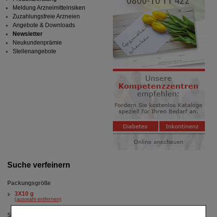
Meldung Arzneimittelrisiken
Zuzahlungsfreie Arzneien
Angebote & Downloads
Newsletter
Neukundenprämie
Stellenangebote
Suche verfeinern
Packungsgröße
3X10 g
(auswahl entfernen)
Sortieren nach