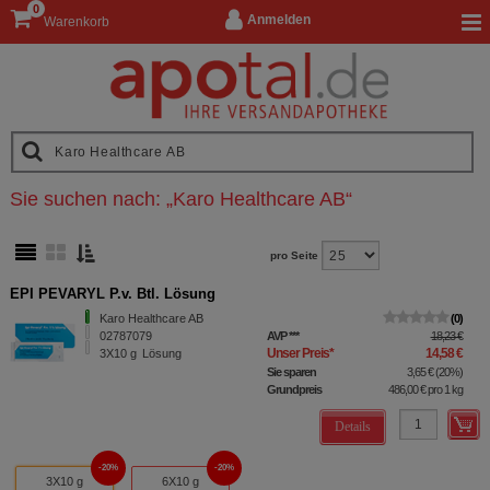
0
Anmelden
Warenkorb
Sie suchen nach:
„
Karo Healthcare AB
“
pro Seite
EPI PEVARYL P.v. Btl. Lösung
Karo Healthcare AB
0
02787079
AVP
***
18,23 €
Unser Preis
*
14,58 €
3X10
g
Lösung
Sie sparen
3,65 €
(
20%
)
Grundpreis
486,00 €
pro 1 kg
Details
20%
20%
3X10 g
6X10 g