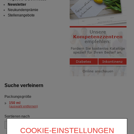
Newsletter
Neukundenprämie
Stellenangebote
Suche verfeinern
Packungsgröße
150 ml
(auswahl entfernen)
Sortieren nach
COOKIE-EINSTELLUNGEN