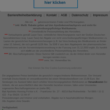
Barrierefreiheitserklärung
Kontakt
AGB
Datenschutz
Impressum
Alle mit
gekennzeichneten Felder sind Pflichtangaben.
*
inkl. MwSt. Rabatte gelten auf den Apothekenverkaufspreis und nicht für
verschreibungspflichtige Medikamente.
**
Unverbindliche Preisempfehlung des Herstellers.
***
Verkaufspreis gemäß Lauer-Taxe; verbindlicher Abrechnungspreis nach der Großen Deutschen
Spezialitätentaxe (sog. Lauer-Taxe) bei Abgabe von nicht verschreibungspflichtigen Medikamenten zu
Lasten der gesetzlichen Krankenversicherungen (z.B. bei Verschreibung des Medikaments an Kinder
unter 12 Jahren), die sich gemäß §129 Abs. 5a SGB V aus dem Abgabepreis des pharmazeutischen
Unternehmens und der Arzneimittelpreisverordnung in der Fassung zum 31.12.2003 ergibt. Es handelt
sich
nicht
um die unverbindliche Preisempfehlung des Herstellers.
****
BK: Beschaffungskosten. Diese Summe fällt zusätzlich an, da der Artikel direkt vom Hersteller
bezogen werden muss.
*****
verw. bis: Verwendbar bis.
Hier können Sie Ihre Cookie-Zustimmung widerrufen
Die angegebenen Preise beinhalten die gesetzlich vorgeschriebene Mehrwertsteuer. Der Versand
innerhalb Deutschlands ist versandkostenfrei bei einem Mindestbestellwert von 13,99 Euro. Bei
Sendungen ins Ausland fallen durch erhöhte Versicherungsgebühren Mehrkosten an
Versandkosten
Bei
Artikeln, die wir ausschließlich über den Hersteller beziehen können, fallen unter Umständen
sogenannte Beschaffungskosten an (siehe BK).
Bad Apotheke Henning Fichter e.K. - Frankfurter Str. 27 - 49214 Bad Rothenfelde - Tel 0800 / 10 11
422 - Fax 05424 / 21 64 47
Preisänderungen und Irrtümer sind vorbehalten. Abgabe nur in haushaltsüblichen Mengen.
Alle Angaben ohne Gewähr.
Verfügbarkeit: