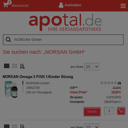
0
Anmelden
Warenkorb
Sie suchen nach:
„
NORSAN GmbH
“
pro Seite
NORSAN Omega-3 FISK f.Kinder flüssig
NORSAN GmbH
0
19052726
UVP
**
21,00 €
Unser Preis
*
18,90 €
150
ml
Flüssigkeit
Sie sparen
2,10 €
(
10%
)
Grundpreis
126,00 €
pro 1 l
Details
pro Seite