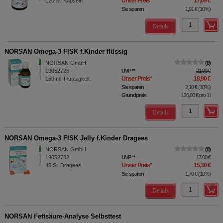
Unser Preis
*
17,09 €
120
St
Kapseln
Sie sparen
1,91 €
(
10%
)
Details
NORSAN Omega-3 FISK f.Kinder flüssig
NORSAN GmbH
0
19052726
UVP
**
21,00 €
Unser Preis
*
18,90 €
150
ml
Flüssigkeit
Sie sparen
2,10 €
(
10%
)
Grundpreis
126,00 €
pro 1 l
Details
NORSAN Omega-3 FISK Jelly f.Kinder Dragees
NORSAN GmbH
0
19052732
UVP
**
17,00 €
Unser Preis
*
15,30 €
45
St
Dragees
Sie sparen
1,70 €
(
10%
)
Details
NORSAN Fettsäure-Analyse Selbsttest