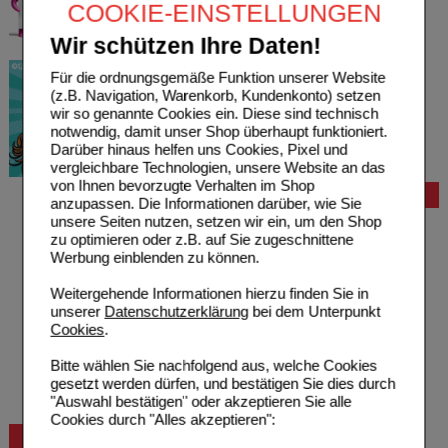
COOKIE-EINSTELLUNGEN
Wir schützen Ihre Daten!
Für die ordnungsgemäße Funktion unserer Website
(z.B. Navigation, Warenkorb, Kundenkonto) setzen
wir so genannte Cookies ein. Diese sind technisch
notwendig, damit unser Shop überhaupt funktioniert.
Darüber hinaus helfen uns Cookies, Pixel und
vergleichbare Technologien, unsere Website an das
von Ihnen bevorzugte Verhalten im Shop
Bestellung
anzupassen. Die Informationen darüber, wie Sie
unsere Seiten nutzen, setzen wir ein, um den Shop
Hilfe zur Anmeldung
zu optimieren oder z.B. auf Sie zugeschnittene
Hilfe zum Bestellvorgang
Werbung einblenden zu können.
Zahlungsmöglichkeiten
Rezepte einlösen
Weitergehende Informationen hierzu finden Sie in
Freiumschläge anfordern
unserer
Datenschutzerklärung
bei dem Unterpunkt
Freiumschläge downloaden
Cookies
.
Auslandsbestellung
Reklamation
Bitte wählen Sie nachfolgend aus, welche Cookies
Widerrufsformular
gesetzt werden dürfen, und bestätigen Sie dies durch
Problembehebung
"Auswahl bestätigen" oder akzeptieren Sie alle
Bestellschein
Cookies durch "Alles akzeptieren":
Beratung und Service