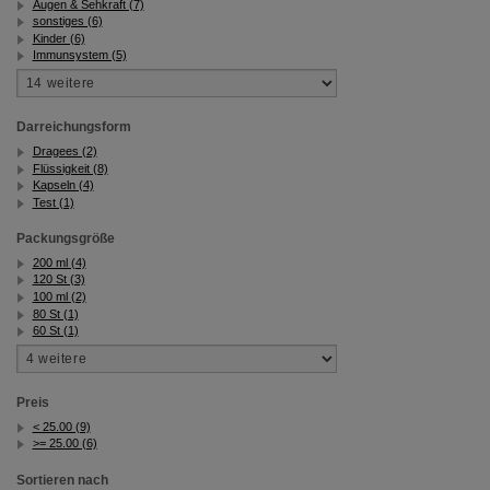
Augen & Sehkraft (7)
Bitte beachten Sie, dass Daten hierfür teilweise an
sonstiges (6)
Dritte wie z.B. Google oder soziale Medien
Kinder (6)
übertragen werden.
Immunsystem (5)
Darreichungsform
Dragees (2)
Flüssigkeit (8)
Kapseln (4)
Test (1)
Packungsgröße
200 ml (4)
120 St (3)
100 ml (2)
80 St (1)
60 St (1)
Preis
< 25.00 (9)
>= 25.00 (6)
Sortieren nach