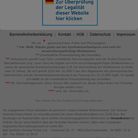
Barrierefreiheitserklärung
Kontakt
AGB
Datenschutz
Impressum
Alle mit
gekennzeichneten Felder sind Pflichtangaben.
*
inkl. MwSt. Rabatte gelten auf den Apothekenverkaufspreis und nicht für
verschreibungspflichtige Medikamente.
**
Unverbindliche Preisempfehlung des Herstellers.
***
Verkaufspreis gemäß Lauer-Taxe; verbindlicher Abrechnungspreis nach der Großen Deutschen
Spezialitätentaxe (sog. Lauer-Taxe) bei Abgabe von nicht verschreibungspflichtigen Medikamenten zu
Lasten der gesetzlichen Krankenversicherungen (z.B. bei Verschreibung des Medikaments an Kinder
unter 12 Jahren), die sich gemäß §129 Abs. 5a SGB V aus dem Abgabepreis des pharmazeutischen
Unternehmens und der Arzneimittelpreisverordnung in der Fassung zum 31.12.2003 ergibt. Es handelt
sich
nicht
um die unverbindliche Preisempfehlung des Herstellers.
****
BK: Beschaffungskosten. Diese Summe fällt zusätzlich an, da der Artikel direkt vom Hersteller
bezogen werden muss.
*****
verw. bis: Verwendbar bis.
Hier können Sie Ihre Cookie-Zustimmung widerrufen
Die angegebenen Preise beinhalten die gesetzlich vorgeschriebene Mehrwertsteuer. Der Versand
innerhalb Deutschlands ist versandkostenfrei bei einem Mindestbestellwert von 13,99 Euro. Bei
Sendungen ins Ausland fallen durch erhöhte Versicherungsgebühren Mehrkosten an
Versandkosten
Bei
Artikeln, die wir ausschließlich über den Hersteller beziehen können, fallen unter Umständen
sogenannte Beschaffungskosten an (siehe BK).
Bad Apotheke Henning Fichter e.K. - Frankfurter Str. 27 - 49214 Bad Rothenfelde - Tel 0800 / 10 11
422 - Fax 05424 / 21 64 47