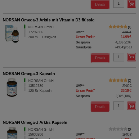
Details
NORSAN Omega-3 Arktis mit Vitamin D3 flüssig
NORSAN GmbH
1
17297866
UVP
**
19,00 €
Unser Preis
*
14,99 €
200
ml
Flüssigkeit
Sie sparen
4,01 €
(
21%
)
Grundpreis
74,95 €
pro 1 l
Details
NORSAN Omega-3 Kapseln
NORSAN GmbH
2
13512730
UVP
**
29,00 €
Unser Preis
*
26,10 €
120
St
Kapseln
Sie sparen
2,90 €
(
10%
)
Details
NORSAN Omega-3 Arktis Kapseln
NORSAN GmbH
0
15638286
UVP
**
19,00 €