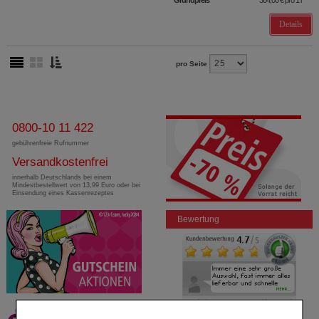
Details
pro Seite
0800-10 11 422
gebührenfreie Rufnummer
Versandkostenfrei
innerhalb Deutschlands bei einem
Mindestbestellwert von 13,99 Euro oder bei
Einsendung eines Kassenrezeptes
Bewertung