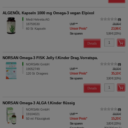
ALGENÖL Kapseln 1000 mg Omega-3 vegan Elpixol
Medi Helvetia AG
0
18759530
UVP
**
29,95 €
Unser Preis
*
23,96 €
60
St
Kapseln
Sie sparen
5,99 €
(
20%
)
Details
NORSAN Omega-3 FISK Jelly f.Kinder Drag.Vorratspa.
NORSAN GmbH
0
19052749
UVP
**
39,00 €
Unser Preis
*
35,10 €
120
St
Dragees
Sie sparen
3,90 €
(
10%
)
Details
NORSAN Omega-3 ALGA f.Kinder flüssig
NORSAN GmbH
0
19104021
UVP
**
19,00 €
Unser Preis
*
15,20 €
50
ml
Flüssigkeit
Sie sparen
3,80 €
(
20%
)
Grundpreis
304,00 €
pro 1 l