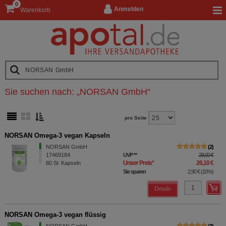
0
Anmelden
Warenkorb
Sie suchen nach:
„
NORSAN GmbH
“
pro Seite
NORSAN Omega-3 vegan Kapseln
NORSAN GmbH
2
17469184
UVP
**
29,00 €
Unser Preis
*
26,10 €
80
St
Kapseln
Sie sparen
2,90 €
(
10%
)
Details
NORSAN Omega-3 vegan flüssig