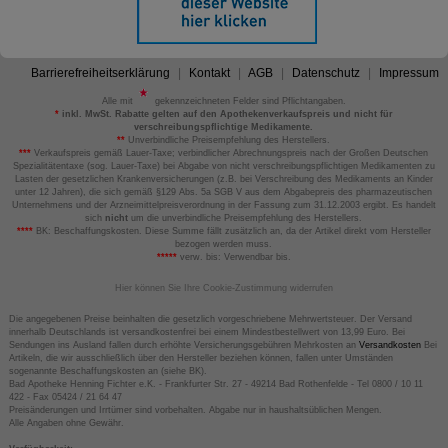
Barrierefreiheitserklärung
Kontakt
AGB
Datenschutz
Impressum
Alle mit
gekennzeichneten Felder sind Pflichtangaben.
*
inkl. MwSt. Rabatte gelten auf den Apothekenverkaufspreis und nicht für
verschreibungspflichtige Medikamente.
**
Unverbindliche Preisempfehlung des Herstellers.
***
Verkaufspreis gemäß Lauer-Taxe; verbindlicher Abrechnungspreis nach der Großen Deutschen
Spezialitätentaxe (sog. Lauer-Taxe) bei Abgabe von nicht verschreibungspflichtigen Medikamenten zu
Lasten der gesetzlichen Krankenversicherungen (z.B. bei Verschreibung des Medikaments an Kinder
unter 12 Jahren), die sich gemäß §129 Abs. 5a SGB V aus dem Abgabepreis des pharmazeutischen
Unternehmens und der Arzneimittelpreisverordnung in der Fassung zum 31.12.2003 ergibt. Es handelt
sich
nicht
um die unverbindliche Preisempfehlung des Herstellers.
****
BK: Beschaffungskosten. Diese Summe fällt zusätzlich an, da der Artikel direkt vom Hersteller
bezogen werden muss.
*****
verw. bis: Verwendbar bis.
Hier können Sie Ihre Cookie-Zustimmung widerrufen
Die angegebenen Preise beinhalten die gesetzlich vorgeschriebene Mehrwertsteuer. Der Versand
innerhalb Deutschlands ist versandkostenfrei bei einem Mindestbestellwert von 13,99 Euro. Bei
Sendungen ins Ausland fallen durch erhöhte Versicherungsgebühren Mehrkosten an
Versandkosten
Bei
Artikeln, die wir ausschließlich über den Hersteller beziehen können, fallen unter Umständen
sogenannte Beschaffungskosten an (siehe BK).
Bad Apotheke Henning Fichter e.K. - Frankfurter Str. 27 - 49214 Bad Rothenfelde - Tel 0800 / 10 11
422 - Fax 05424 / 21 64 47
Preisänderungen und Irrtümer sind vorbehalten. Abgabe nur in haushaltsüblichen Mengen.
Alle Angaben ohne Gewähr.