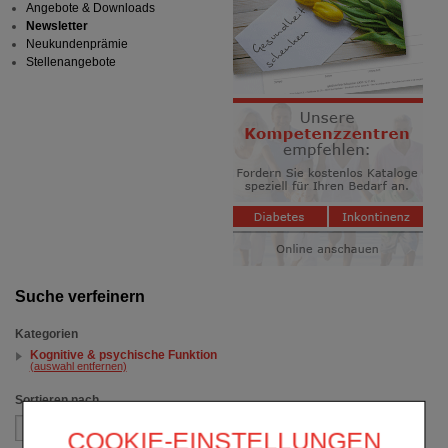
Angebote & Downloads
Newsletter
Neukundenprämie
Stellenangebote
Suche verfeinern
Kategorien
Kognitive & psychische Funktion
(auswahl entfernen)
Sortieren nach
COOKIE-EINSTELLUNGEN