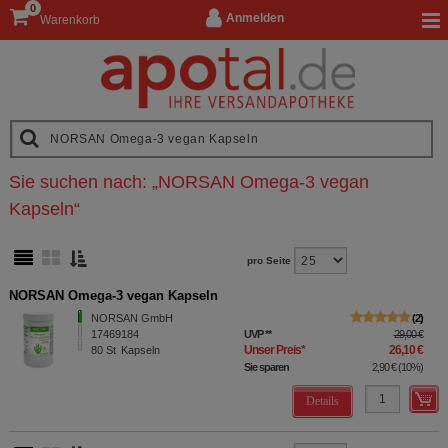
0
Anmelden
Warenkorb
Sie suchen nach:
„
NORSAN Omega-3 vegan
Kapseln
“
pro Seite
NORSAN Omega-3 vegan Kapseln
NORSAN GmbH
2
17469184
UVP
**
29,00 €
Unser Preis
*
26,10 €
80
St
Kapseln
Sie sparen
2,90 €
(
10%
)
Details