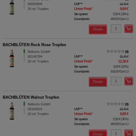
00059909
UVP
**
15,45 €
Unser Preis
*
9,89 €
20
ml
Tropfen
Sie sparen
5,56 €
(
36%
)
Grundpreis
494,50 €
pro 1 l
Details
BACHBLÜTEN Rock Rose Tropfen
Nelsons GmbH
0
00146784
UVP
**
15,45 €
Unser Preis
*
12,36 €
20
ml
Tropfen
Sie sparen
3,09 €
(
20%
)
Grundpreis
618,00 €
pro 1 l
Details
BACHBLÜTEN Walnut Tropfen
Nelsons GmbH
0
00164919
UVP
**
15,45 €
Unser Preis
*
9,89 €
20
ml
Tropfen
Sie sparen
5,56 €
(
36%
)
Grundpreis
494,50 €
pro 1 l
Details