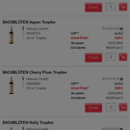
Details
BACHBLÜTEN Aspen Tropfen
Nelsons GmbH
0
00039723
UVP
**
15,45 €
Unser Preis
*
9,89 €
20
ml
Tropfen
Sie sparen
5,56 €
(
36%
)
Grundpreis
494,50 €
pro 1 l
Details
BACHBLÜTEN Cherry Plum Tropfen
Nelsons GmbH
0
00046663
UVP
**
15,45 €
Unser Preis
*
9,89 €
20
ml
Tropfen
Sie sparen
5,56 €
(
36%
)
Grundpreis
494,50 €
pro 1 l
Details
BACHBLÜTEN Holly Tropfen
Nelsons GmbH
0