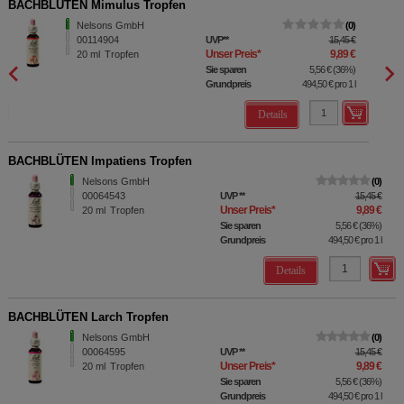
BACHBLÜTEN Mimulus Tropfen
BACHB
Nelsons GmbH
0
00114904
UVP
**
15,45 €
Unser Preis
*
9,89 €
20
ml
Tropfen
Sie sparen
5,56 €
(
36%
)
Grundpreis
494,50 €
pro 1 l
Details
BACHBLÜTEN Impatiens Tropfen
Nelsons GmbH
0
00064543
UVP
**
15,45 €
Unser Preis
*
9,89 €
20
ml
Tropfen
Sie sparen
5,56 €
(
36%
)
Grundpreis
494,50 €
pro 1 l
Details
BACHBLÜTEN Larch Tropfen
Nelsons GmbH
0
00064595
UVP
**
15,45 €
Unser Preis
*
9,89 €
20
ml
Tropfen
Sie sparen
5,56 €
(
36%
)
Grundpreis
494,50 €
pro 1 l