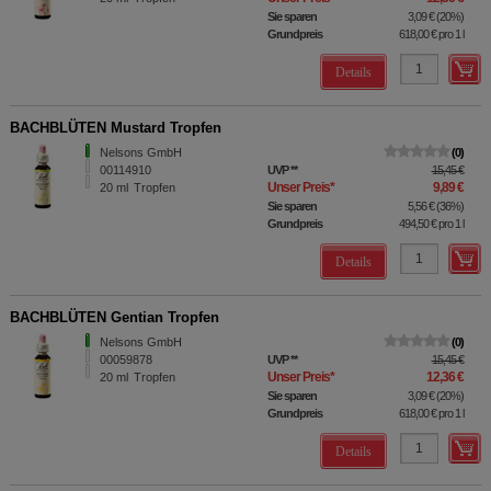
Sie sparen
3,09 €
(
20%
)
Grundpreis
618,00 €
pro 1 l
Details
BACHBLÜTEN Mustard Tropfen
Nelsons GmbH
0
00114910
UVP
**
15,45 €
Unser Preis
*
9,89 €
20
ml
Tropfen
Sie sparen
5,56 €
(
36%
)
Grundpreis
494,50 €
pro 1 l
Details
BACHBLÜTEN Gentian Tropfen
Nelsons GmbH
0
00059878
UVP
**
15,45 €
Unser Preis
*
12,36 €
20
ml
Tropfen
Sie sparen
3,09 €
(
20%
)
Grundpreis
618,00 €
pro 1 l
Details