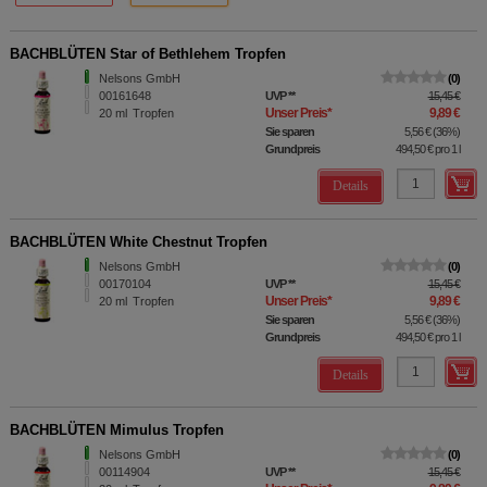
BACHBLÜTEN Star of Bethlehem Tropfen
Nelsons GmbH
0
00161648
UVP
**
15,45 €
Unser Preis
*
9,89 €
20
ml
Tropfen
Sie sparen
5,56 €
(
36%
)
Grundpreis
494,50 €
pro 1 l
Details
BACHBLÜTEN White Chestnut Tropfen
Nelsons GmbH
0
00170104
UVP
**
15,45 €
Unser Preis
*
9,89 €
20
ml
Tropfen
Sie sparen
5,56 €
(
36%
)
Grundpreis
494,50 €
pro 1 l
Details
BACHBLÜTEN Mimulus Tropfen
Nelsons GmbH
0
00114904
UVP
**
15,45 €