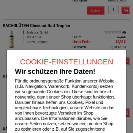
Grundpreis
618,00 €
pro 1 l
Details
BACHBLÜTEN Chestnut Bud Tropfen
Nelsons GmbH
0
00047734
UVP
**
15,45 €
Unser Preis
*
12,36 €
20
ml
Tropfen
Sie sparen
3,09 €
(
20%
)
Grundpreis
618,00 €
pro 1 l
COOKIE-EINSTELLUNGEN
Details
Wir schützen Ihre Daten!
BACHBLÜTEN Wild Rose Tropfen
Für die ordnungsgemäße Funktion unserer Website
Nelsons GmbH
0
(z.B. Navigation, Warenkorb, Kundenkonto) setzen
00170127
UVP
**
15,45 €
wir so genannte Cookies ein. Diese sind technisch
Unser Preis
*
12,36 €
20
ml
Tropfen
notwendig, damit unser Shop überhaupt funktioniert.
Sie sparen
3,09 €
(
20%
)
Darüber hinaus helfen uns Cookies, Pixel und
Grundpreis
618,00 €
pro 1 l
vergleichbare Technologien, unsere Website an das
von Ihnen bevorzugte Verhalten im Shop
Details
anzupassen. Die Informationen darüber, wie Sie
unsere Seiten nutzen, setzen wir ein, um den Shop
BACHBLÜTEN Original Rescura Spray m.Alkohol
zu optimieren oder z.B. auf Sie zugeschnittene