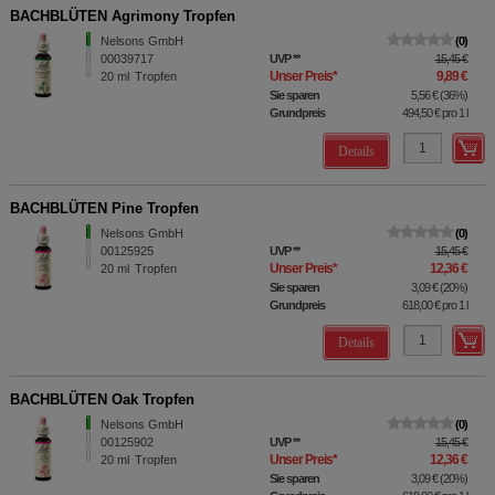
BACHBLÜTEN Agrimony Tropfen
Nelsons GmbH
0
00039717
UVP
**
15,45 €
Unser Preis
*
9,89 €
20
ml
Tropfen
Sie sparen
5,56 €
(
36%
)
Grundpreis
494,50 €
pro 1 l
Details
BACHBLÜTEN Pine Tropfen
Nelsons GmbH
0
00125925
UVP
**
15,45 €
Unser Preis
*
12,36 €
20
ml
Tropfen
Sie sparen
3,09 €
(
20%
)
Grundpreis
618,00 €
pro 1 l
Details
BACHBLÜTEN Oak Tropfen
Nelsons GmbH
0
00125902
UVP
**
15,45 €
Unser Preis
*
12,36 €
20
ml
Tropfen
Sie sparen
3,09 €
(
20%
)