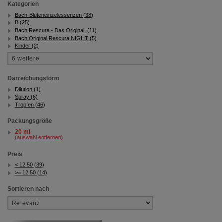
Kategorien
Bach-Blüteneinzelessenzen (38)
B (25)
Bach Rescura - Das Original! (11)
Bach Original Rescura NIGHT (5)
Kinder (2)
Darreichungsform
Dilution (1)
Spray (6)
Tropfen (46)
Packungsgröße
20 ml
(auswahl entfernen)
Preis
< 12.50 (39)
>= 12.50 (14)
Sortieren nach