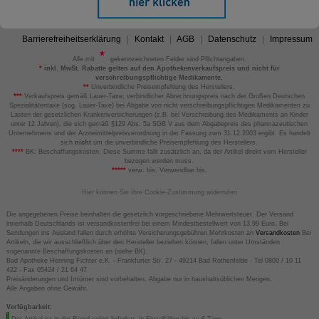
Barrierefreiheitserklärung
Kontakt
AGB
Datenschutz
Impressum
Alle mit
gekennzeichneten Felder sind Pflichtangaben.
*
inkl. MwSt. Rabatte gelten auf den Apothekenverkaufspreis und nicht für
verschreibungspflichtige Medikamente.
**
Unverbindliche Preisempfehlung des Herstellers.
***
Verkaufspreis gemäß Lauer-Taxe; verbindlicher Abrechnungspreis nach der Großen Deutschen
Spezialitätentaxe (sog. Lauer-Taxe) bei Abgabe von nicht verschreibungspflichtigen Medikamenten zu
Lasten der gesetzlichen Krankenversicherungen (z.B. bei Verschreibung des Medikaments an Kinder
unter 12 Jahren), die sich gemäß §129 Abs. 5a SGB V aus dem Abgabepreis des pharmazeutischen
Unternehmens und der Arzneimittelpreisverordnung in der Fassung zum 31.12.2003 ergibt. Es handelt
sich
nicht
um die unverbindliche Preisempfehlung des Herstellers.
****
BK: Beschaffungskosten. Diese Summe fällt zusätzlich an, da der Artikel direkt vom Hersteller
bezogen werden muss.
*****
verw. bis: Verwendbar bis.
Hier können Sie Ihre Cookie-Zustimmung widerrufen
Die angegebenen Preise beinhalten die gesetzlich vorgeschriebene Mehrwertsteuer. Der Versand
innerhalb Deutschlands ist versandkostenfrei bei einem Mindestbestellwert von 13,99 Euro. Bei
Sendungen ins Ausland fallen durch erhöhte Versicherungsgebühren Mehrkosten an
Versandkosten
Bei
Artikeln, die wir ausschließlich über den Hersteller beziehen können, fallen unter Umständen
sogenannte Beschaffungskosten an (siehe BK).
Bad Apotheke Henning Fichter e.K. - Frankfurter Str. 27 - 49214 Bad Rothenfelde - Tel 0800 / 10 11
422 - Fax 05424 / 21 64 47
Preisänderungen und Irrtümer sind vorbehalten. Abgabe nur in haushaltsüblichen Mengen.
Alle Angaben ohne Gewähr.
Verfügbarkeit:
Der Artikel ist in der Regel sofort lieferbar, in Einzelfällen bis zu 6 Tage.