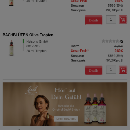
Unser Preis
*
9,89 €
20
ml
Tropfen
Sie sparen
5,56 €
(
36%
)
Grundpreis
494,50 €
pro 1 l
Details
BACHBLÜTEN Olive Tropfen
Nelsons GmbH
0
00125919
UVP
**
15,45 €
Unser Preis
*
9,89 €
20
ml
Tropfen
Sie sparen
5,56 €
(
36%
)
Grundpreis
494,50 €
pro 1 l
Details