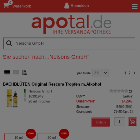
0
Anmelden
Warenkorb
Sie suchen nach:
„
Nelsons GmbH
“
1
2
pro Seite
BACHBLÜTEN Original Rescura Tropfen m.Alkohol
Nelsons GmbH
0
16391942
UVP
**
19,95 €
Unser Preis
*
14,29 €
20
ml
Tropfen
Sie sparen
5,66 €
(
28%
)
Grundpreis
714,50 €
pro 1 l
Details
20%
28%
10 ml
20 ml