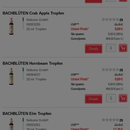
BACHBLÜTEN Crab Apple Tropfen
Nelsons GmbH
0
00053255
UVP
**
15,45 €
Unser Preis
*
9,89 €
20
ml
Tropfen
Sie sparen
5,56 €
(
36%
)
Grundpreis
494,50 €
pro 1 l
Details
BACHBLÜTEN Hornbeam Tropfen
Nelsons GmbH
0
00064537
UVP
**
15,45 €
Unser Preis
*
9,89 €
20
ml
Tropfen
Sie sparen
5,56 €
(
36%
)
Grundpreis
494,50 €
pro 1 l
Details
BACHBLÜTEN Elm Tropfen
Nelsons GmbH
0
00053261
UVP
**
15,45 €
Unser Preis
*
12,36 €
20
ml
Tropfen