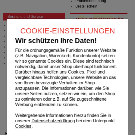
Problembehebung
Bestellschein
Beratung und Service
Allgemeine Information
COOKIE-EINSTELLUNGEN
Produktberatung
Meldung Arzneimittelrisiken
Wir schützen Ihre Daten!
Zuzahlungsfreie Arzneien
Angebote & Downloads
Für die ordnungsgemäße Funktion unserer Website
Newsletter
(z.B. Navigation, Warenkorb, Kundenkonto) setzen
Neukundenprämie
wir so genannte Cookies ein. Diese sind technisch
Stellenangebote
notwendig, damit unser Shop überhaupt funktioniert.
Darüber hinaus helfen uns Cookies, Pixel und
vergleichbare Technologien, unsere Website an das
von Ihnen bevorzugte Verhalten im Shop
anzupassen. Die Informationen darüber, wie Sie
unsere Seiten nutzen, setzen wir ein, um den Shop
zu optimieren oder z.B. auf Sie zugeschnittene
Werbung einblenden zu können.
Weitergehende Informationen hierzu finden Sie in
unserer
Datenschutzerklärung
bei dem Unterpunkt
Cookies
.
Suche verfeinern