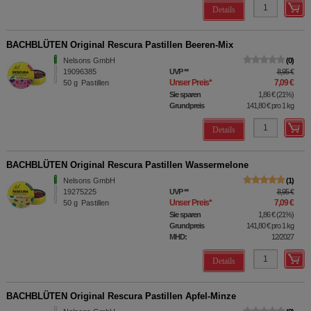
Details
BACHBLÜTEN Original Rescura Pastillen Beeren-Mix
Nelsons GmbH
0
19096385
UVP
**
8,95 €
Unser Preis
*
7,09 €
50
g
Pastillen
Sie sparen
1,86 €
(
21%
)
Grundpreis
141,80 €
pro 1 kg
Details
BACHBLÜTEN Original Rescura Pastillen Wassermelone
Nelsons GmbH
1
19275225
UVP
**
8,95 €
Unser Preis
*
7,09 €
50
g
Pastillen
Sie sparen
1,86 €
(
21%
)
Grundpreis
141,80 €
pro 1 kg
MHD:
12/2027
Details
BACHBLÜTEN Original Rescura Pastillen Apfel-Minze