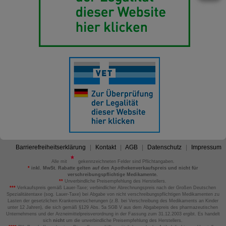
Barrierefreiheitserklärung
Kontakt
AGB
Datenschutz
Impressum
Alle mit
gekennzeichneten Felder sind Pflichtangaben.
*
inkl. MwSt. Rabatte gelten auf den Apothekenverkaufspreis und nicht für
verschreibungspflichtige Medikamente.
**
Unverbindliche Preisempfehlung des Herstellers.
***
Verkaufspreis gemäß Lauer-Taxe; verbindlicher Abrechnungspreis nach der Großen Deutschen
Spezialitätentaxe (sog. Lauer-Taxe) bei Abgabe von nicht verschreibungspflichtigen Medikamenten zu
Lasten der gesetzlichen Krankenversicherungen (z.B. bei Verschreibung des Medikaments an Kinder
unter 12 Jahren), die sich gemäß §129 Abs. 5a SGB V aus dem Abgabepreis des pharmazeutischen
Unternehmens und der Arzneimittelpreisverordnung in der Fassung zum 31.12.2003 ergibt. Es handelt
sich
nicht
um die unverbindliche Preisempfehlung des Herstellers.