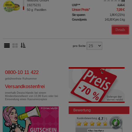
Nelsons GmbH
0
19275231
UVP
**
8,95 €
Unser Preis
*
7,09 €
50
g
Pastillen
Sie sparen
1,86 €
(
21%
)
Grundpreis
141,80 €
pro 1 kg
Details
pro Seite
0800-10 11 422
gebührenfreie Rufnummer
Versandkostenfrei
innerhalb Deutschlands bei einem
Mindestbestellwert von 13,99 Euro oder bei
Einsendung eines Kassenrezeptes
Bewertung