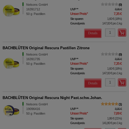
Nelsons GmbH
0
16391712
UVP
**
8,95 €
Unser Preis
*
7,35 €
50
g
Pastillen
Sie sparen
1,60 €
(
18%
)
Grundpreis
147,00 €
pro 1 kg
Details
BACHBLÜTEN Original Rescura Pastillen Zitrone
Nelsons GmbH
0
16391735
UVP
**
8,95 €
Unser Preis
*
7,35 €
50
g
Pastillen
Sie sparen
1,60 €
(
18%
)
Grundpreis
147,00 €
pro 1 kg
Details
BACHBLÜTEN Original Rescura Night Past.schw.Johan.
Nelsons GmbH
1
19096416
UVP
**
8,95 €
Unser Preis
*
7,09 €
50
g
Pastillen
Sie sparen
1,86 €
(
21%
)
Grundpreis
141,80 €
pro 1 kg