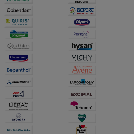
Informationen über die Art und Weise der Nutzung
unserer Website sammeln, mit deren Hilfe wir unsere
Website weiter für Sie optimieren können, den Inhalt
auf unserer Website aber auch die Werbung auf
Drittseiten möglichst relevant für Sie zu gestalten.
Bitte beachten Sie, dass Daten hierfür teilweise an
Dritte wie z.B. Google oder soziale Medien
übertragen werden.