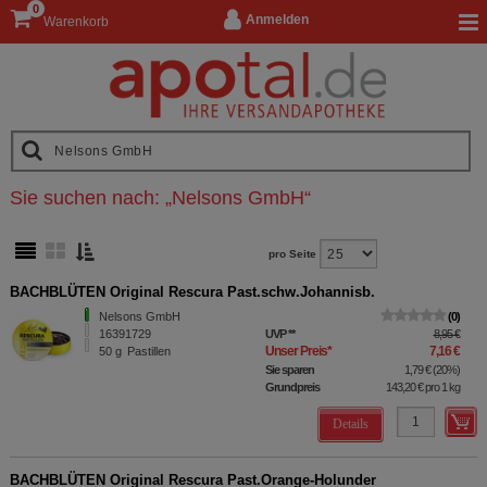
0
Anmelden
Warenkorb
Sie suchen nach:
„
Nelsons GmbH
“
pro Seite
BACHBLÜTEN Original Rescura Past.schw.Johannisb.
Nelsons GmbH
0
16391729
UVP
**
8,95 €
Unser Preis
*
7,16 €
50
g
Pastillen
Sie sparen
1,79 €
(
20%
)
Grundpreis
143,20 €
pro 1 kg
Details
BACHBLÜTEN Original Rescura Past.Orange-Holunder