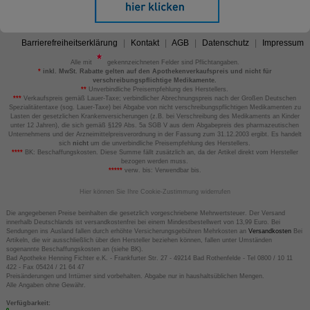
Barrierefreiheitserklärung
Kontakt
AGB
Datenschutz
Impressum
Alle mit
gekennzeichneten Felder sind Pflichtangaben.
*
inkl. MwSt. Rabatte gelten auf den Apothekenverkaufspreis und nicht für
verschreibungspflichtige Medikamente.
**
Unverbindliche Preisempfehlung des Herstellers.
***
Verkaufspreis gemäß Lauer-Taxe; verbindlicher Abrechnungspreis nach der Großen Deutschen
Spezialitätentaxe (sog. Lauer-Taxe) bei Abgabe von nicht verschreibungspflichtigen Medikamenten zu
Lasten der gesetzlichen Krankenversicherungen (z.B. bei Verschreibung des Medikaments an Kinder
unter 12 Jahren), die sich gemäß §129 Abs. 5a SGB V aus dem Abgabepreis des pharmazeutischen
Unternehmens und der Arzneimittelpreisverordnung in der Fassung zum 31.12.2003 ergibt. Es handelt
sich
nicht
um die unverbindliche Preisempfehlung des Herstellers.
****
BK: Beschaffungskosten. Diese Summe fällt zusätzlich an, da der Artikel direkt vom Hersteller
bezogen werden muss.
*****
verw. bis: Verwendbar bis.
Hier können Sie Ihre Cookie-Zustimmung widerrufen
Die angegebenen Preise beinhalten die gesetzlich vorgeschriebene Mehrwertsteuer. Der Versand
innerhalb Deutschlands ist versandkostenfrei bei einem Mindestbestellwert von 13,99 Euro. Bei
Sendungen ins Ausland fallen durch erhöhte Versicherungsgebühren Mehrkosten an
Versandkosten
Bei
Artikeln, die wir ausschließlich über den Hersteller beziehen können, fallen unter Umständen
sogenannte Beschaffungskosten an (siehe BK).
Bad Apotheke Henning Fichter e.K. - Frankfurter Str. 27 - 49214 Bad Rothenfelde - Tel 0800 / 10 11
422 - Fax 05424 / 21 64 47
Preisänderungen und Irrtümer sind vorbehalten. Abgabe nur in haushaltsüblichen Mengen.
Alle Angaben ohne Gewähr.
Verfügbarkeit: