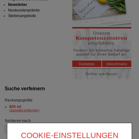
Newsletter
Neukundenprämie
Stellenangebote
Suche verfeinern
Packungsgröße
800 ml
(auswahl entfernen)
Sortieren nach
COOKIE-EINSTELLUNGEN