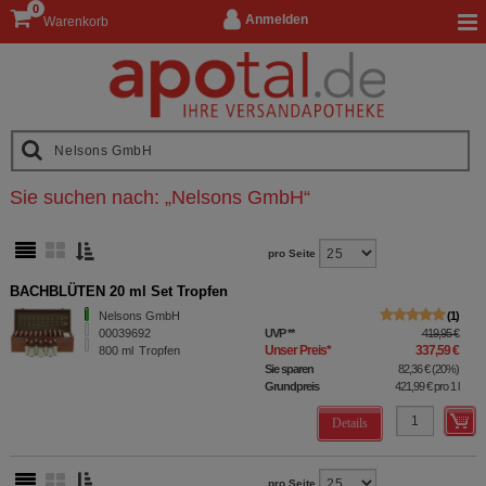
0
Anmelden
Warenkorb
Sie suchen nach:
„
Nelsons GmbH
“
pro Seite
BACHBLÜTEN 20 ml Set Tropfen
Nelsons GmbH
1
00039692
UVP
**
419,95 €
Unser Preis
*
337,59 €
800
ml
Tropfen
Sie sparen
82,36 €
(
20%
)
Grundpreis
421,99 €
pro 1 l
Details
pro Seite