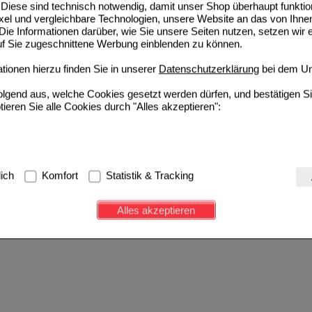
Diese sind technisch notwendig, damit unser Shop überhaupt funktio
ixel und vergleichbare Technologien, unsere Website an das von Ihne
ie Informationen darüber, wie Sie unsere Seiten nutzen, setzen wir 
auf Sie zugeschnittene Werbung einblenden zu können.
ionen hierzu finden Sie in unserer
Datenschutzerklärung
bei dem Un
folgend aus, welche Cookies gesetzt werden dürfen, und bestätigen S
tieren Sie alle Cookies durch "Alles akzeptieren":
g:
Hierbei handelt es sich um Cookies, die für die Grundfunktionen u
lich
Komfort
Statistik & Tracking
avigation, Warenkorb, Kundenkonto), weshalb auf diese nicht verzich
s werden genutzt um das Einkaufserlebnis noch ansprechender zu g
Alles akzeptieren
e Wiedererkennung des Besuchers oder unsere Seite an bevorzugte Ve
zupassen. Komfort-Cookies ermöglichen es uns auch auf Ihre Bedürf
d unser Partnerprogramm zu betreiben.
ierüber lassen sich Informationen über die Art und Weise der Nutzu
fe wir unsere Website weiter für Sie optimieren können, den Inhalt a
ittseiten möglichst relevant für Sie zu gestalten. Bitte beachten Sie
e z.B. Google oder soziale Medien übertragen werden.