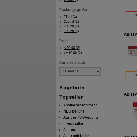
Packungsgröße
75 ml (1)
250 ml (1)
200 ml (1)
100 ml (1)
ABITIM
Preis
< 10.00 (2)
>= 10.00 (2)
Sortieren nach
Angebote
ABITIM
Topseller
Apothekensortiment
NEU bei uns
Aus der TV-Werbung
Preisknüller
Allergie
Allgemeinbefinden