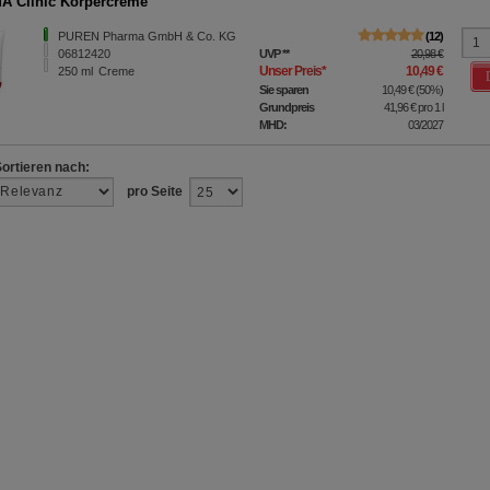
A Clinic Körpercreme
PUREN Pharma GmbH & Co. KG
12
06812420
UVP
**
20,98 €
Unser Preis
*
10,49 €
250
ml
Creme
Sie sparen
10,49 €
(
50%
)
Grundpreis
41,96 €
pro 1 l
MHD:
03/2027
Sortieren nach:
pro Seite