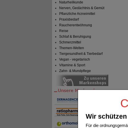
Naturheilkunde
Nerven, Gedächtnis & Gemüt
Pflanzliche Arzneimittel
Praxisbedarf
Raucherentwöhnung
Reise
Schlaf & Beruhigung
Schmerzmittel
Themen-Welten
Tiergesundheit & Tierbedarf
Vegan - vegetarisch
Vitamine & Sport
Zahn- & Mundpflege
C
Wir schützen 
Für die ordnungsgemäß