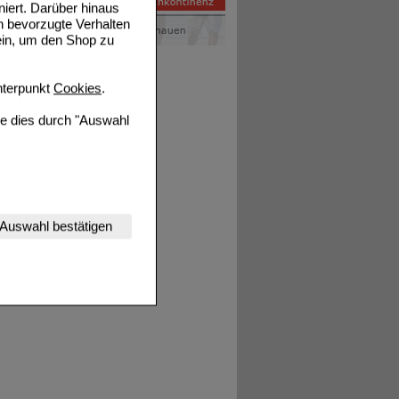
niert. Darüber hinaus
n bevorzugte Verhalten
ein, um den Shop zu
terpunkt
Cookies
.
ie dies durch "Auswahl
nserer Website
Auswahl bestätigen
tet werden kann.
estalten,
rhaltensweisen (z.B.
nisse zugeschrittene
ng unserer Website
uf unserer Website aber
, dass Daten hierfür