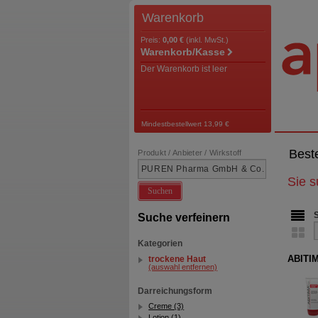
Warenkorb
Preis:
0,00 €
(inkl. MwSt.)
Warenkorb/Kasse
Der Warenkorb ist leer
Mindestbestellwert 13,99 €
Best
Produkt / Anbieter / Wirkstoff
Sie 
Suchen
Suche verfeinern
Kategorien
ABITIM
trockene Haut
(auswahl entfernen)
Darreichungsform
Creme (3)
Lotion (1)