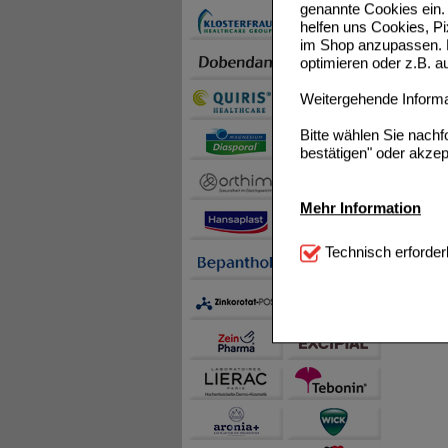
genannte Cookies ein. 
helfen uns Cookies, P
im Shop anzupassen. D
optimieren oder z.B. 
Weitergehende Informat
Bitte wählen Sie nach
bestätigen" oder akzep
Mehr Information
Technisch Notwendi
Technisch erforder
notwendig sind (z.B. N
Komfort:
Diese Cookie
beispielsweise für di
Spracheinstellung) an
Inhalte anzuzeigen un
Statistik & Tracking:
H
sammeln, mit deren Hil
auch die Werbung auf Dr
teilweise an Dritte wi