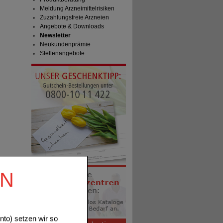
Meldung Arzneimittelrisiken
Zuzahlungsfreie Arzneien
Angebote & Downloads
Newsletter
Neukundenprämie
Stellenangebote
EN
to) setzen wir so