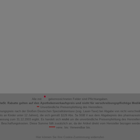
Alle mit
gekennzeichneten Felder sind Pflichtangaben.
MwSt. Rabatte gelten auf den Apothekenverkaufspreis und nicht für verschreibungspflichtige Medi
**
Unverbindliche Preisempfehlung des Herstellers.
nungspreis nach der Großen Deutschen Spezialitätentaxe (sog. Lauer-Taxe) bei Abgabe von nicht verschrei
ts an Kinder unter 12 Jahren), die sich gemäß §129 Abs. 5a SGB V aus dem Abgabepreis des pharmazeutis
assung zum 31.12.2003 ergibt. Es handelt sich
nicht
um die unverbindliche Preisempfehlung des Hersteller
 Beschaffungskosten. Diese Summe fällt zusätzlich an, da der Artikel direkt vom Hersteller bezogen werd
*****
verw. bis: Verwendbar bis.
Hier können Sie Ihre Cookie-Zustimmung widerrufen