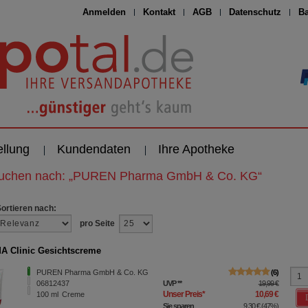
Anmelden
Kontakt
AGB
Datenschutz
Ba
ellung
Kundendaten
Ihre Apotheke
suchen nach:
„
PUREN Pharma GmbH & Co. KG
“
Sortieren nach:
pro Seite
A Clinic Gesichtscreme
PUREN Pharma GmbH & Co. KG
6
06812437
UVP
**
19,99 €
Unser Preis
*
10,69 €
100
ml
Creme
Sie sparen
9,30 €
(
47%
)