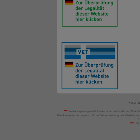
*
inkl. 
***
Verkaufspreis gemäß Lauer-Taxe; verbindlicher Abrech
Krankenversicherungen (z.B. bei Verschreibung des Medikamen
F
****
BK: