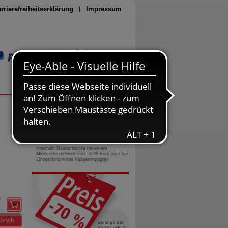
rrierefreiheitserklärung
Impressum
Seite drucken
0800-10 11 422
gebührenfreie Rufnummer
Versandkostenfrei
innerhalb Deutschlands bei einem
Mindestbestellwert von 13,99 Euro oder bei
Einsendung eines Kassenrezeptes
Details