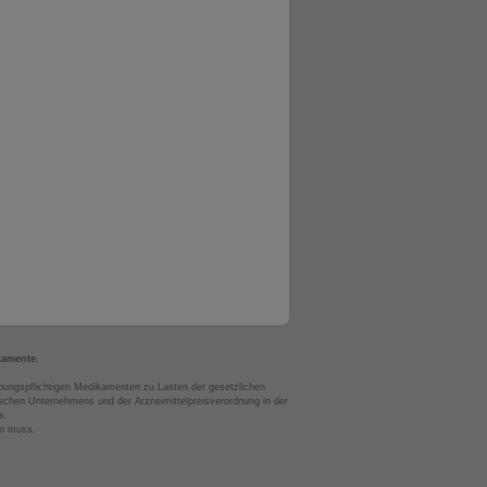
kamente.
bungspflichtigen Medikamenten zu Lasten der gesetzlichen
chen Unternehmens und der Arzneimittelpreisverordnung in der
s.
en muss.