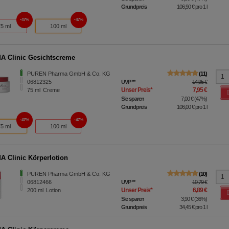
Grundpreis
106,90 €
pro 1 l
47%
47%
75 ml
100 ml
A Clinic Gesichtscreme
PUREN Pharma GmbH & Co. KG
11
06812325
UVP
**
14,95 €
Unser Preis
*
7,95 €
75
ml
Creme
Sie sparen
7,00 €
(
47%
)
Grundpreis
106,00 €
pro 1 l
47%
47%
75 ml
100 ml
A Clinic Körperlotion
PUREN Pharma GmbH & Co. KG
10
06812466
UVP
**
10,79 €
Unser Preis
*
6,89 €
200
ml
Lotion
Sie sparen
3,90 €
(
36%
)
Grundpreis
34,45 €
pro 1 l