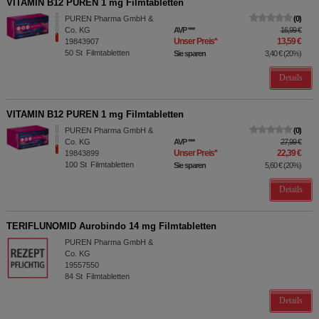
VITAMIN B12 PUREN 1 mg Filmtabletten
PUREN Pharma GmbH &
0
Co. KG
AVP
***
16,99 €
Unser Preis
*
13,59 €
19843907
50
St
Filmtabletten
Sie sparen
3,40 €
(
20%
)
Details
VITAMIN B12 PUREN 1 mg Filmtabletten
PUREN Pharma GmbH &
0
Co. KG
AVP
***
27,99 €
Unser Preis
*
22,39 €
19843899
100
St
Filmtabletten
Sie sparen
5,60 €
(
20%
)
Details
TERIFLUNOMID Aurobindo 14 mg Filmtabletten
PUREN Pharma GmbH &
Co. KG
19557550
84
St
Filmtabletten
Details