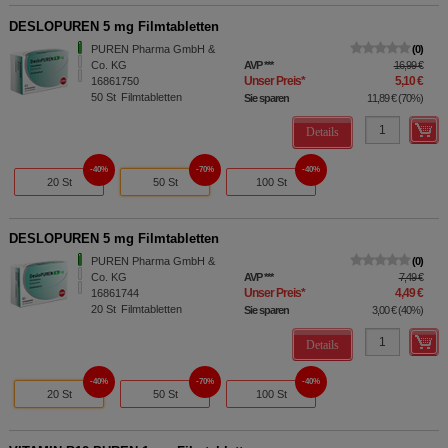
DESLOPUREN 5 mg Filmtabletten
PUREN Pharma GmbH &
0
Co. KG
AVP
***
16,99 €
Unser Preis
*
5,10 €
16861750
50
St
Filmtabletten
Sie sparen
11,89 €
(
70%
)
Details
40%
70%
40%
20 St
50 St
100 St
DESLOPUREN 5 mg Filmtabletten
PUREN Pharma GmbH &
0
Co. KG
AVP
***
7,49 €
Unser Preis
*
4,49 €
16861744
20
St
Filmtabletten
Sie sparen
3,00 €
(
40%
)
Details
40%
70%
40%
20 St
50 St
100 St