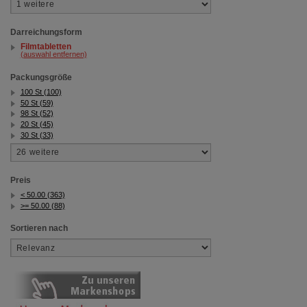
Darreichungsform
Filmtabletten
(auswahl entfernen)
Packungsgröße
100 St (100)
50 St (59)
98 St (52)
20 St (45)
30 St (33)
Preis
< 50.00 (363)
>= 50.00 (88)
Sortieren nach