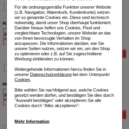
Für die ordnungsgemäße Funktion unserer Website
28 St
98 St
(z.B. Navigation, Warenkorb, Kundenkonto) setzen
wir so genannte Cookies ein. Diese sind technisch
notwendig, damit unser Shop überhaupt funktioniert.
RISPERIDON Aurobindo 1 mg Filmtabletten
Darüber hinaus helfen uns Cookies, Pixel und
PUREN Pharma GmbH &
vergleichbare Technologien, unsere Website an das
Co. KG
von Ihnen bevorzugte Verhalten im Shop
07713507
anzupassen. Die Informationen darüber, wie Sie
100
St
Filmtabletten
unsere Seiten nutzen, setzen wir ein, um den Shop
zu optimieren oder z.B. auf Sie zugeschnittene
Details
Werbung einblenden zu können.
20 St
50 St
100 St
Weitergehende Informationen hierzu finden Sie in
unserer
Datenschutzerklärung
bei dem Unterpunkt
Cookies
.
MIRTAZAPIN Aurobindo 45 mg Filmtabletten
Bitte wählen Sie nachfolgend aus, welche Cookies
PUREN Pharma GmbH &
gesetzt werden dürfen, und bestätigen Sie dies durch
Co. KG
"Auswahl bestätigen" oder akzeptieren Sie alle
03675804
100
St
Filmtabletten
Cookies durch "Alles akzeptieren":
Details
Mehr Information
20 St
50 St
100 St