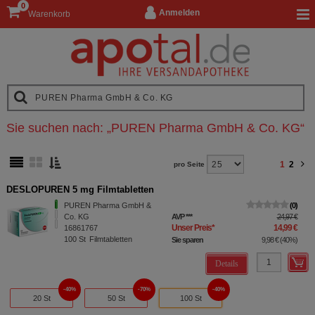
0
Anmelden
Warenkorb
Sie suchen nach:
„
PUREN Pharma GmbH & Co. KG
“
1
2
pro Seite
DESLOPUREN 5 mg Filmtabletten
PUREN Pharma GmbH &
0
Co. KG
AVP
***
24,97 €
Unser Preis
*
14,99 €
16861767
100
St
Filmtabletten
Sie sparen
9,98 €
(
40%
)
Details
40%
70%
40%
20 St
50 St
100 St