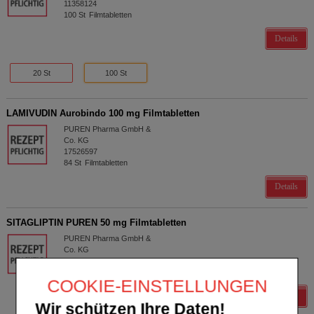
11358124
100
St
Filmtabletten
Details
20 St
100 St
LAMIVUDIN Aurobindo 100 mg Filmtabletten
PUREN Pharma GmbH &
Co. KG
17526597
84
St
Filmtabletten
Details
SITAGLIPTIN PUREN 50 mg Filmtabletten
PUREN Pharma GmbH &
Co. KG
17844908
98
St
Filmtabletten
COOKIE-EINSTELLUNGEN
Details
Wir schützen Ihre Daten!