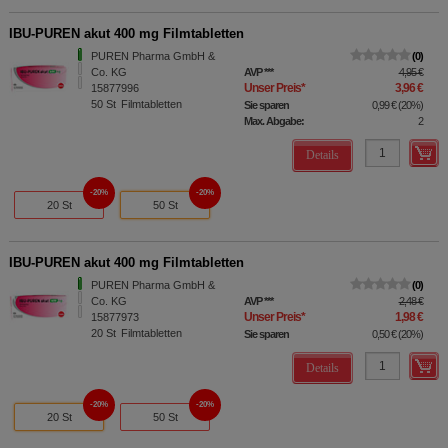
IBU-PUREN akut 400 mg Filmtabletten
PUREN Pharma GmbH &
0
Co. KG
AVP
***
4,95 €
Unser Preis
*
3,96 €
15877996
50
St
Filmtabletten
Sie sparen
0,99 €
(
20%
)
Max. Abgabe:
2
Details
20%
20%
20 St
50 St
IBU-PUREN akut 400 mg Filmtabletten
PUREN Pharma GmbH &
0
Co. KG
AVP
***
2,48 €
Unser Preis
*
1,98 €
15877973
20
St
Filmtabletten
Sie sparen
0,50 €
(
20%
)
Details
20%
20%
20 St
50 St