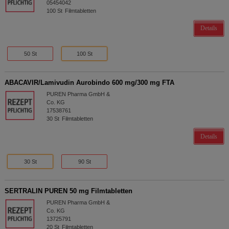
05454042
100
St
Filmtabletten
Details
50 St
100 St
ABACAVIR/Lamivudin Aurobindo 600 mg/300 mg FTA
PUREN Pharma GmbH &
Co. KG
17538761
30
St
Filmtabletten
Details
30 St
90 St
SERTRALIN PUREN 50 mg Filmtabletten
PUREN Pharma GmbH &
Co. KG
13725791
20
St
Filmtabletten