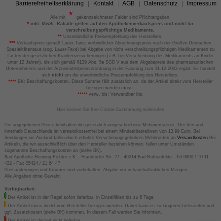
Barrierefreiheitserklärung
Kontakt
AGB
Datenschutz
Impressum
Alle mit
gekennzeichneten Felder sind Pflichtangaben.
*
inkl. MwSt. Rabatte gelten auf den Apothekenverkaufspreis und nicht für
verschreibungspflichtige Medikamente.
**
Unverbindliche Preisempfehlung des Herstellers.
***
Verkaufspreis gemäß Lauer-Taxe; verbindlicher Abrechnungspreis nach der Großen Deutschen
Spezialitätentaxe (sog. Lauer-Taxe) bei Abgabe von nicht verschreibungspflichtigen Medikamenten zu
Lasten der gesetzlichen Krankenversicherungen (z.B. bei Verschreibung des Medikaments an Kinder
unter 12 Jahren), die sich gemäß §129 Abs. 5a SGB V aus dem Abgabepreis des pharmazeutischen
Unternehmens und der Arzneimittelpreisverordnung in der Fassung zum 31.12.2003 ergibt. Es handelt
sich
nicht
um die unverbindliche Preisempfehlung des Herstellers.
****
BK: Beschaffungskosten. Diese Summe fällt zusätzlich an, da der Artikel direkt vom Hersteller
bezogen werden muss.
*****
verw. bis: Verwendbar bis.
Hier können Sie Ihre Cookie-Zustimmung widerrufen
Die angegebenen Preise beinhalten die gesetzlich vorgeschriebene Mehrwertsteuer. Der Versand
innerhalb Deutschlands ist versandkostenfrei bei einem Mindestbestellwert von 13,99 Euro. Bei
Sendungen ins Ausland fallen durch erhöhte Versicherungsgebühren Mehrkosten an
Versandkosten
Bei
Artikeln, die wir ausschließlich über den Hersteller beziehen können, fallen unter Umständen
sogenannte Beschaffungskosten an (siehe BK).
Bad Apotheke Henning Fichter e.K. - Frankfurter Str. 27 - 49214 Bad Rothenfelde - Tel 0800 / 10 11
422 - Fax 05424 / 21 64 47
Preisänderungen und Irrtümer sind vorbehalten. Abgabe nur in haushaltsüblichen Mengen.
Alle Angaben ohne Gewähr.
Verfügbarkeit:
Der Artikel ist in der Regel sofort lieferbar, in Einzelfällen bis zu 6 Tage.
Der Artikel muss direkt vom Hersteller bezogen werden. Daher kann es zu längeren Lieferzeiten und
ggf. Zusatzkosten (siehe BK) kommen. In diesem Fall werden Sie informiert.
Der Artikel ist derzeit nicht lieferbar.