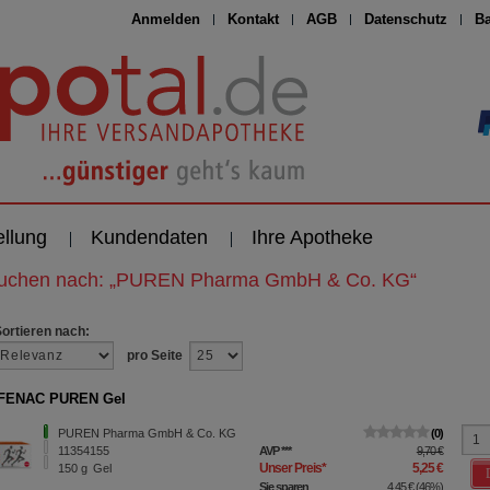
Anmelden
Kontakt
AGB
Datenschutz
Ba
ellung
Kundendaten
Ihre Apotheke
suchen nach:
„
PUREN Pharma GmbH & Co. KG
“
Sortieren nach:
pro Seite
FENAC PUREN Gel
PUREN Pharma GmbH & Co. KG
0
11354155
AVP
***
9,70 €
Unser Preis
*
5,25 €
150
g
Gel
Sie sparen
4,45 €
(
46%
)