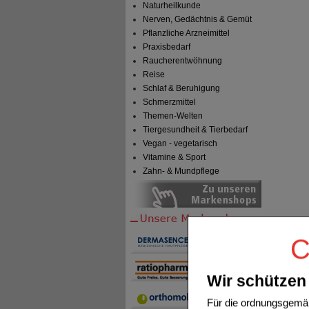
Naturheilkunde
Nerven, Gedächtnis & Gemüt
Pflanzliche Arzneimittel
Praxisbedarf
Raucherentwöhnung
Reise
Schlaf & Beruhigung
Schmerzmittel
Themen-Welten
Tiergesundheit & Tierbedarf
Vegan - vegetarisch
Vitamine & Sport
Zahn- & Mundpflege
C
Wir schützen 
Für die ordnungsgemäß