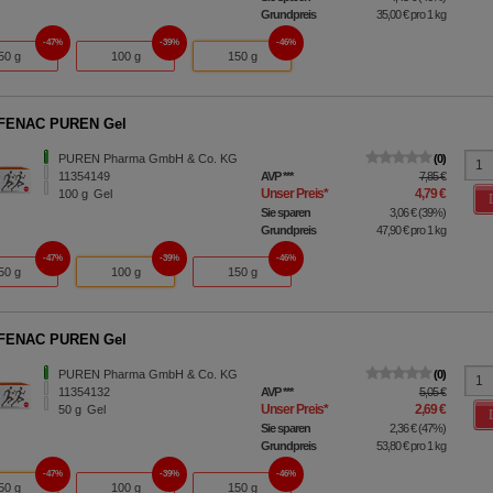
Grundpreis
35,00 €
pro 1 kg
47%
39%
46%
50 g
100 g
150 g
FENAC PUREN Gel
PUREN Pharma GmbH & Co. KG
0
11354149
AVP
***
7,85 €
Unser Preis
*
4,79 €
100
g
Gel
Sie sparen
3,06 €
(
39%
)
Grundpreis
47,90 €
pro 1 kg
47%
39%
46%
50 g
100 g
150 g
FENAC PUREN Gel
PUREN Pharma GmbH & Co. KG
0
11354132
AVP
***
5,05 €
Unser Preis
*
2,69 €
50
g
Gel
Sie sparen
2,36 €
(
47%
)
Grundpreis
53,80 €
pro 1 kg
47%
39%
46%
50 g
100 g
150 g