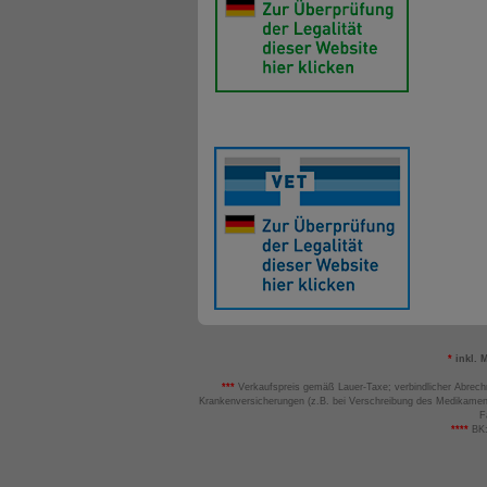
*
inkl. 
***
Verkaufspreis gemäß Lauer-Taxe; verbindlicher Abrech
Krankenversicherungen (z.B. bei Verschreibung des Medikamen
F
****
BK: