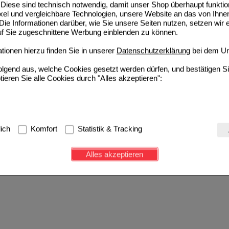
Diese sind technisch notwendig, damit unser Shop überhaupt funktio
ixel und vergleichbare Technologien, unsere Website an das von Ihne
ie Informationen darüber, wie Sie unsere Seiten nutzen, setzen wir 
auf Sie zugeschnittene Werbung einblenden zu können.
ionen hierzu finden Sie in unserer
Datenschutzerklärung
bei dem Un
folgend aus, welche Cookies gesetzt werden dürfen, und bestätigen S
tieren Sie alle Cookies durch "Alles akzeptieren":
g:
Hierbei handelt es sich um Cookies, die für die Grundfunktionen u
lich
Komfort
Statistik & Tracking
avigation, Warenkorb, Kundenkonto), weshalb auf diese nicht verzich
s werden genutzt um das Einkaufserlebnis noch ansprechender zu g
Alles akzeptieren
e Wiedererkennung des Besuchers oder unsere Seite an bevorzugte Ve
zupassen. Komfort-Cookies ermöglichen es uns auch auf Ihre Bedürf
d unser Partnerprogramm zu betreiben.
ierüber lassen sich Informationen über die Art und Weise der Nutzu
fe wir unsere Website weiter für Sie optimieren können, den Inhalt a
ittseiten möglichst relevant für Sie zu gestalten. Bitte beachten Sie
e z.B. Google oder soziale Medien übertragen werden.