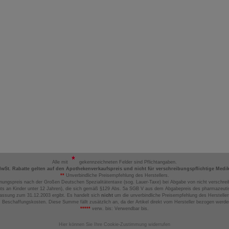
Alle mit
gekennzeichneten Felder sind Pflichtangaben.
MwSt. Rabatte gelten auf den Apothekenverkaufspreis und nicht für verschreibungspflichtige Medi
**
Unverbindliche Preisempfehlung des Herstellers.
nungspreis nach der Großen Deutschen Spezialitätentaxe (sog. Lauer-Taxe) bei Abgabe von nicht verschrei
ts an Kinder unter 12 Jahren), die sich gemäß §129 Abs. 5a SGB V aus dem Abgabepreis des pharmazeutis
assung zum 31.12.2003 ergibt. Es handelt sich
nicht
um die unverbindliche Preisempfehlung des Hersteller
 Beschaffungskosten. Diese Summe fällt zusätzlich an, da der Artikel direkt vom Hersteller bezogen werd
*****
verw. bis: Verwendbar bis.
Hier können Sie Ihre Cookie-Zustimmung widerrufen