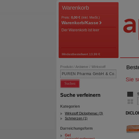
Warenkorb
Preis:
0,00 €
(inkl. MwSt.)
Warenkorb/Kasse
Der Warenkorb ist leer
Mindestbestellwert 13,99 €
Best
Produkt / Anbieter / Wirkstoff
Sie 
Suchen
Suche verfeinern
Kategorien
DICLO
Wirkstoff Diclophenac (3)
Schmerzen (1)
Darreichungsform
Gel
(auswahl entfernen)