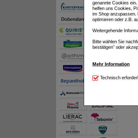
genannte Cookies ein. 
helfen uns Cookies, P
im Shop anzupassen. D
optimieren oder z.B. 
Weitergehende Informat
Bitte wählen Sie nach
bestätigen" oder akzep
Mehr Information
Technisch Notwendi
Technisch erforder
notwendig sind (z.B. N
Komfort:
Diese Cookie
beispielsweise für di
Spracheinstellung) an
Inhalte anzuzeigen un
Statistik & Tracking:
H
sammeln, mit deren Hil
auch die Werbung auf Dr
teilweise an Dritte wi