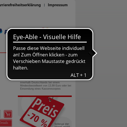
rrierefreiheitserklärung
Impressum
Seite drucken
0800-10 11 422
gebührenfreie Rufnummer
Versandkostenfrei
innerhalb Deutschlands bei einem
Mindestbestellwert von 13,99 Euro oder bei
Einsendung eines Kassenrezeptes
Details