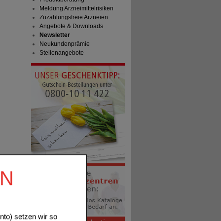
Meldung Arzneimittelrisiken
Zuzahlungsfreie Arzneien
Angebote & Downloads
Newsletter
Neukundenprämie
Stellenangebote
EN
to) setzen wir so