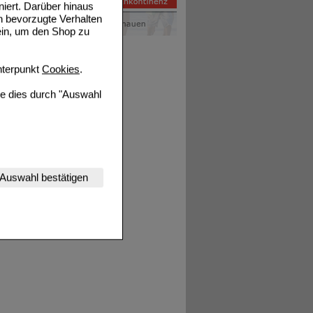
niert. Darüber hinaus
n bevorzugte Verhalten
ein, um den Shop zu
terpunkt
Cookies
.
ie dies durch "Auswahl
nserer Website
Auswahl bestätigen
tet werden kann.
estalten,
rhaltensweisen (z.B.
nisse zugeschrittene
ng unserer Website
uf unserer Website aber
, dass Daten hierfür