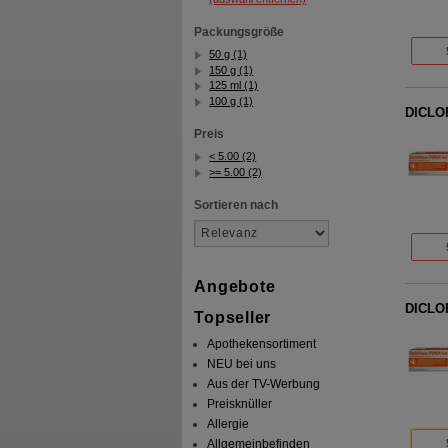
Packungsgröße
50 g (1)
150 g (1)
125 ml (1)
100 g (1)
DICLO
Preis
< 5.00 (2)
>= 5.00 (2)
Sortieren nach
Angebote
DICLO
Topseller
Apothekensortiment
NEU bei uns
Aus der TV-Werbung
Preisknüller
Allergie
Allgemeinbefinden