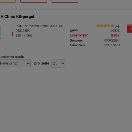
A Clinic Körpergel
PUREN Pharma GmbH & Co. KG
23
06812354
UVP
**
14,69 €
Unser Preis
*
9,99 €
125
ml
Gel
Sie sparen
4,70 €
(
32%
)
Grundpreis
79,92 €
pro 1 l
Sortieren nach:
pro Seite