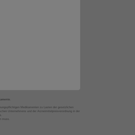
kamente.
bungspflichtigen Medikamenten zu Lasten der gesetzlichen
chen Unternehmens und der Arzneimittelpreisverordnung in der
s.
en muss.